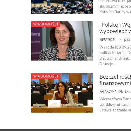
– Państwa takie ja
skutecznym sposob
Katarina Barley w
„Polskę i Wę
WIADOMOŚCI
wypowiedź w
paź 
WPRAWO.PL
W środę (30.09.20
polityk Katarina B
DeutschlandFunk. –
Dotacje…
Bezczelność
WIADOMOŚCI
finansowymi
KATARZYNA TRETER-SIERPI
Wiceszefowa Parla
„dotkliwymi karami
ustawa zostanie pr