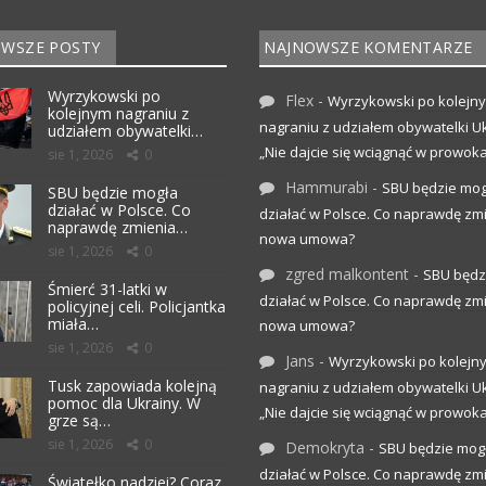
WSZE POSTY
NAJNOWSZE KOMENTARZE
Wyrzykowski po
Flex
-
Wyrzykowski po kolejn
kolejnym nagraniu z
nagraniu z udziałem obywatelki Uk
udziałem obywatelki…
„Nie dajcie się wciągnąć w prowoka
sie 1, 2026
0
Hammurabi
-
SBU będzie mog
SBU będzie mogła
działać w Polsce. Co
działać w Polsce. Co naprawdę zm
naprawdę zmienia…
nowa umowa?
sie 1, 2026
0
zgred malkontent
-
SBU będz
Śmierć 31-latki w
działać w Polsce. Co naprawdę zm
policyjnej celi. Policjantka
miała…
nowa umowa?
sie 1, 2026
0
Jans
-
Wyrzykowski po kolejn
Tusk zapowiada kolejną
nagraniu z udziałem obywatelki Uk
pomoc dla Ukrainy. W
„Nie dajcie się wciągnąć w prowoka
grze są…
sie 1, 2026
0
Demokryta
-
SBU będzie mog
działać w Polsce. Co naprawdę zm
Światełko nadziei? Coraz