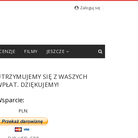
cję”
Zaloguj się
CENZJE
FILMY
JESZCZE
UTRZYMUJEMY SIĘ Z WASZYCH
PŁAT. DZIĘKUJEMY!
sparcie:
PLN: