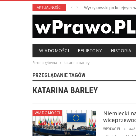
AKTUALNOŚCI
Wyrzykowski po kolejnym nag
WIADOMOŚCI
FELIETONY
HISTORIA
Strona główna
katarina barley
PRZEGLĄDANIE TAGÓW
KATARINA BARLEY
Niemiecki n
WIADOMOŚCI
wiceprzewod
paź 
WPRAWO.PL