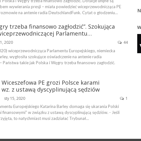
k Polska i Węgry trzeba finansowo zagłodzić. Dotacje unijne są
em wywierania presji – miała powiedzieć wiceprzewodnicząca PE
N
 rozmowie na antenie radia DeutschlandFunk. Cytat o głodzeniu…
gry trzeba finansowo zagłodzić”. Szokująca
W
iceprzewodniczącej Parlamentu…
1, 2020
44
20) wiceprzewodnicząca Parlamentu Europejskiego, niemiecka
arley, wygłosiła szokujące oświadczenie na antenie radia
 Państwa takie jak Polska i Węgry trzeba finansowo zagłodzić.
! Wiceszefowa PE grozi Polsce karami
 wz. z ustawą dyscyplinującą sędziów
sty 15, 2020
1
ŃSKA
mentu Europejskiego Katarina Barley domaga się ukarania Polski
 finansowymi” w związku z ustawą dyscyplinującą sędziów. - Jeśli
zyjęta, to natychmiast musi zadziałać Trybunał…