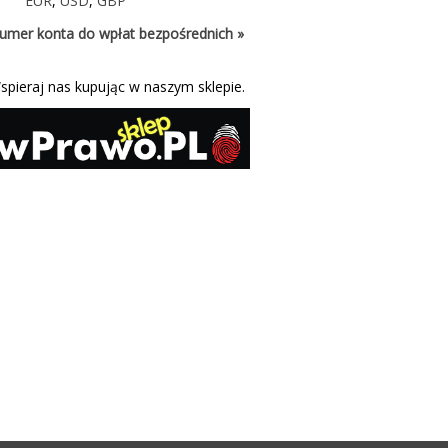
EUR
,
USD
,
GBP
umer konta do wpłat bezpośrednich »
spieraj nas kupując w naszym sklepie.