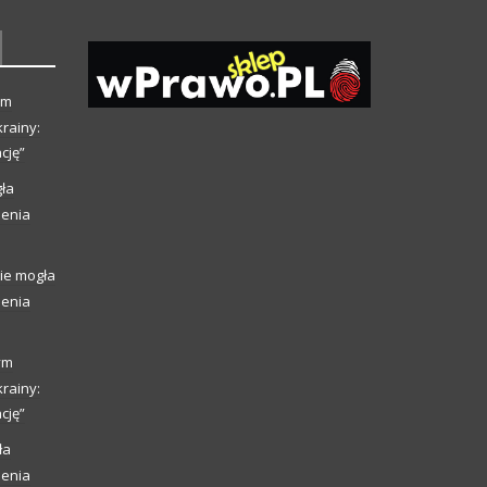
ym
rainy:
cję”
ła
ienia
ie mogła
ienia
ym
rainy:
cję”
ła
ienia