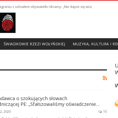
raniu z udziałem obywatelki Ukrainy: „Nie dajcie się wciągnąć w prowoka
ŚWIADKOWIE RZEZI WOŁYŃSKIEJ
MUZYKA, KULTURA I RE
W
W
adawca o szokujących słowach
niczącej PE: „Sfałszowaliśmy oświadczenie…
2, 2020
15