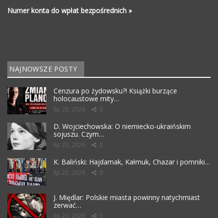
Numer konta do wpłat bezpośrednich »
NAJNOWSZE POSTY
Cenzura po żydowsku?! Książki burzące
holocaustowe mity…
lip 23, 2026
0
D. Wojciechowska: O niemiecko-ukraińskim
sojuszu. Czym…
lip 23, 2026
0
K. Baliński: Hajdamak, Kałmuk, Chazar i pomniki…
lip 23, 2026
0
J. Międlar: Polskie miasta powinny natychmiast
zerwać…
lip 23, 2026
0