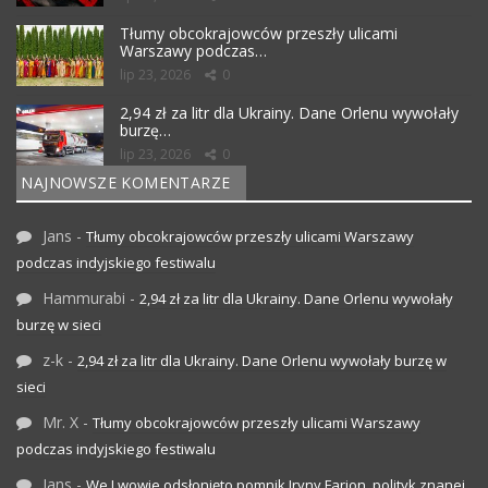
Tłumy obcokrajowców przeszły ulicami
Warszawy podczas…
lip 23, 2026
0
2,94 zł za litr dla Ukrainy. Dane Orlenu wywołały
burzę…
lip 23, 2026
0
NAJNOWSZE KOMENTARZE
Jans
-
Tłumy obcokrajowców przeszły ulicami Warszawy
podczas indyjskiego festiwalu
Hammurabi
-
2,94 zł za litr dla Ukrainy. Dane Orlenu wywołały
burzę w sieci
z-k
-
2,94 zł za litr dla Ukrainy. Dane Orlenu wywołały burzę w
sieci
Mr. X
-
Tłumy obcokrajowców przeszły ulicami Warszawy
podczas indyjskiego festiwalu
Jans
-
We Lwowie odsłonięto pomnik Iryny Farion, polityk znanej