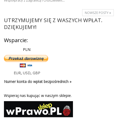
Współpracy z Zagranicą i Otoczeniem…
NOWSZE POSTY
UTRZYMUJEMY SIĘ Z WASZYCH WPŁAT.
DZIĘKUJEMY!
Wsparcie:
PLN:
EUR
,
USD
,
GBP
Numer konta do wpłat bezpośrednich »
Wspieraj nas kupując w naszym sklepie.