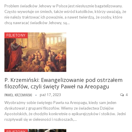
Problem świadków Jehowy w Polsce jest niesłusznie bagatelizowany.
Często wywołuje on śmiech, także wśród katolików, którzy uważają, że
nie należy traktować ich poważnie, a nawet twierdzą, że osoby, które
chcą nawracać świadków Jehowy, są…
FELIETONY
P. Krzemiński: Ewangelizowanie pod ostrzałem
filozofów, czyli święty Paweł na Areopagu
paź 17, 2023
4
PAWEŁ KRZEMIŃSKI
Wyobraźmy sobie świętego Pawła na Areopagu, kiedy sam jeden
dyskutował z grupami filozofów. Wiemy ze świadectwa Dziejów
Apostolskich, że chodziło konkretnie o epikurejczyków i stoików. Jedni
rozpływali się w cielesności i rozkoszach,…
FELIETONY