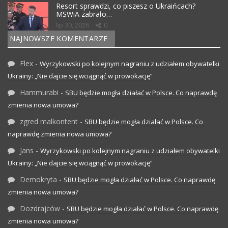
Resort sprawdzi, co piszesz o Ukraińcach?
MSWiA zabrało…
lip 30, 2026
0
NAJNOWSZE KOMENTARZE
Flex
-
Wyrzykowski po kolejnym nagraniu z udziałem obywatelki
Ukrainy: „Nie dajcie się wciągnąć w prowokację”
Hammurabi
-
SBU będzie mogła działać w Polsce. Co naprawdę
zmienia nowa umowa?
zgred malkontent
-
SBU będzie mogła działać w Polsce. Co
naprawdę zmienia nowa umowa?
Jans
-
Wyrzykowski po kolejnym nagraniu z udziałem obywatelki
Ukrainy: „Nie dajcie się wciągnąć w prowokację”
Demokryta
-
SBU będzie mogła działać w Polsce. Co naprawdę
zmienia nowa umowa?
Dozdrajców
-
SBU będzie mogła działać w Polsce. Co naprawdę
zmienia nowa umowa?