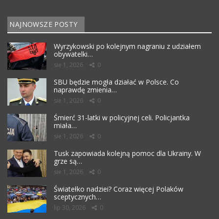
NAJNOWSZE POSTY
Wyrzykowski po kolejnym nagraniu z udziałem
obywatelki…
sie 1, 2026
0
SBU będzie mogła działać w Polsce. Co
naprawdę zmienia…
sie 1, 2026
0
Śmierć 31-latki w policyjnej celi. Policjantka
miała…
sie 1, 2026
0
Tusk zapowiada kolejną pomoc dla Ukrainy. W
grze są…
sie 1, 2026
0
Światełko nadziei? Coraz więcej Polaków
sceptycznych…
lip 30, 2026
0