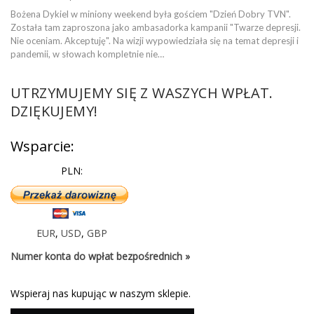
Bożena Dykiel w miniony weekend była gościem "Dzień Dobry TVN".
Została tam zaproszona jako ambasadorka kampanii "Twarze depresji.
Nie oceniam. Akceptuję". Na wizji wypowiedziała się na temat depresji i
pandemii, w słowach kompletnie nie…
UTRZYMUJEMY SIĘ Z WASZYCH WPŁAT.
DZIĘKUJEMY!
Wsparcie:
PLN:
EUR
,
USD
,
GBP
Numer konta do wpłat bezpośrednich »
Wspieraj nas kupując w naszym sklepie.