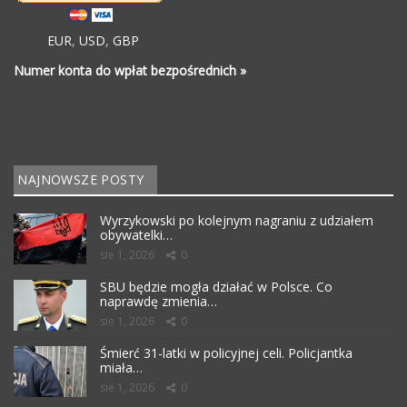
EUR
,
USD
,
GBP
Numer konta do wpłat bezpośrednich »
NAJNOWSZE POSTY
Wyrzykowski po kolejnym nagraniu z udziałem
obywatelki…
sie 1, 2026
0
SBU będzie mogła działać w Polsce. Co
naprawdę zmienia…
sie 1, 2026
0
Śmierć 31-latki w policyjnej celi. Policjantka
miała…
sie 1, 2026
0