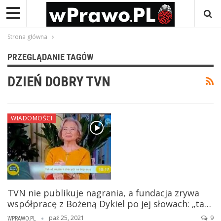
Strona główna
PRZEGLĄDANIE TAGÓW
DZIEŃ DOBRY TVN
WIADOMOŚCI
TVN nie publikuje nagrania, a fundacja zrywa
współpracę z Bożeną Dykiel po jej słowach: „ta…
paź 25, 2021
9
WPRAWO.PL