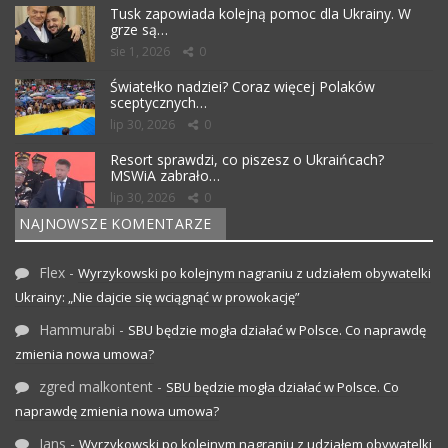
Tusk zapowiada kolejną pomoc dla Ukrainy. W
grze są…
sie 1, 2026
0
Światełko nadziei? Coraz więcej Polaków
sceptycznych…
lip 30, 2026
0
Resort sprawdzi, co piszesz o Ukraińcach?
MSWiA zabrało…
lip 30, 2026
0
NAJNOWSZE KOMENTARZE
Flex
-
Wyrzykowski po kolejnym nagraniu z udziałem obywatelki
Ukrainy: „Nie dajcie się wciągnąć w prowokację”
Hammurabi
-
SBU będzie mogła działać w Polsce. Co naprawdę
zmienia nowa umowa?
zgred malkontent
-
SBU będzie mogła działać w Polsce. Co
naprawdę zmienia nowa umowa?
Jans
-
Wyrzykowski po kolejnym nagraniu z udziałem obywatelki