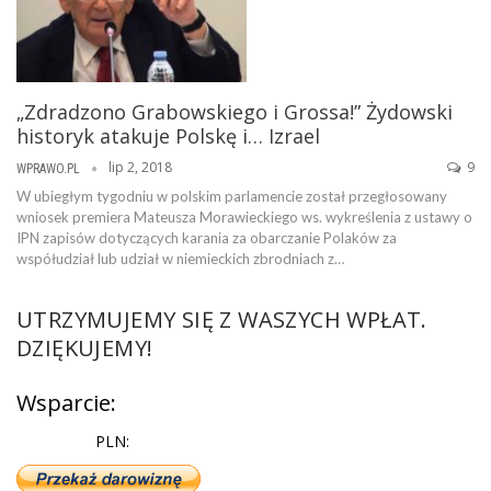
„Zdradzono Grabowskiego i Grossa!” Żydowski
historyk atakuje Polskę i… Izrael
lip 2, 2018
9
WPRAWO.PL
W ubiegłym tygodniu w polskim parlamencie został przegłosowany
wniosek premiera Mateusza Morawieckiego ws. wykreślenia z ustawy o
IPN zapisów dotyczących karania za obarczanie Polaków za
współudział lub udział w niemieckich zbrodniach z…
UTRZYMUJEMY SIĘ Z WASZYCH WPŁAT.
DZIĘKUJEMY!
Wsparcie:
PLN: