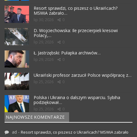
Resort sprawdzi, co piszesz o Ukraińcach?
MSWiA zabrało…
lip 30, 2026
0
D. Wojciechowska: Ile przecierpieli kresowi
Polacy,…
lip 29, 2026
0
Ł. Jastrzębski: Pułapka archiwów…
lip 29, 2026
0
Ukraiński profesor zarzucił Polsce współpracę z…
lip 25, 2026
0
Polska i Ukraina o dalszym wsparciu. Sybiha
podziękował…
lip 25, 2026
0
NAJNOWSZE KOMENTARZE
ad
-
Resort sprawdzi, co piszesz o Ukraińcach? MSWiA zabrało