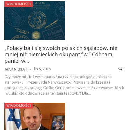
WIADOMOŚCI
„Polacy bali się swoich polskich sąsiadów, nie
mniej niż niemieckich okupantów.” Cóż tam,
panie, w…
lip 5, 2018
3
JACEK MIĘDLAR
Czy może mi ktoś wytłumaczyć na czym ma polegać zamiana na
stanowisku I Prezes Sądu Najwyższego? Przyssaną do krzesła i
podejrzaną o korupcję Gośkę Gersdorf ma wymienić czerwonym Józek
Iwulski? Kto odpowiada za ten tani teatrzyk?! Dla…
WIADOMOŚCI