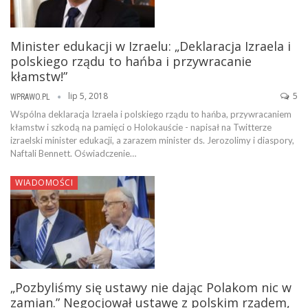
Minister edukacji w Izraelu: „Deklaracja Izraela i
polskiego rządu to hańba i przywracanie
kłamstw!”
lip 5, 2018
5
WPRAWO.PL
Wspólna deklaracja Izraela i polskiego rządu to hańba, przywracaniem
kłamstw i szkodą na pamięci o Holokauście - napisał na Twitterze
izraelski minister edukacji, a zarazem minister ds. Jerozolimy i diaspory,
Naftali Bennett. Oświadczenie…
WIADOMOŚCI
„Pozbyliśmy się ustawy nie dając Polakom nic w
zamian.” Negocjował ustawę z polskim rządem,