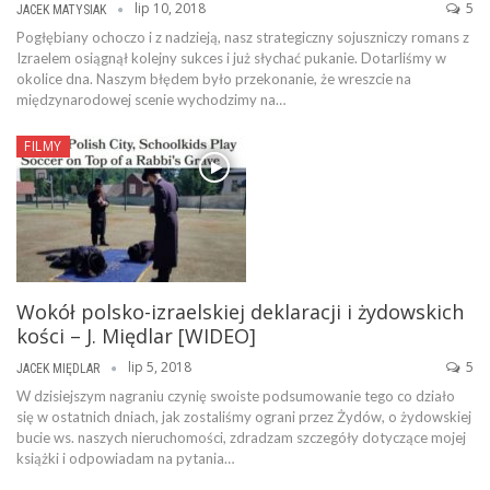
lip 10, 2018
5
JACEK MATYSIAK
Pogłębiany ochoczo i z nadzieją, nasz strategiczny sojuszniczy romans z
Izraelem osiągnął kolejny sukces i już słychać pukanie. Dotarliśmy w
okolice dna. Naszym błędem było przekonanie, że wreszcie na
międzynarodowej scenie wychodzimy na…
FILMY
Wokół polsko-izraelskiej deklaracji i żydowskich
kości – J. Międlar [WIDEO]
lip 5, 2018
5
JACEK MIĘDLAR
W dzisiejszym nagraniu czynię swoiste podsumowanie tego co działo
się w ostatnich dniach, jak zostaliśmy ograni przez Żydów, o żydowskiej
bucie ws. naszych nieruchomości, zdradzam szczegóły dotyczące mojej
książki i odpowiadam na pytania…