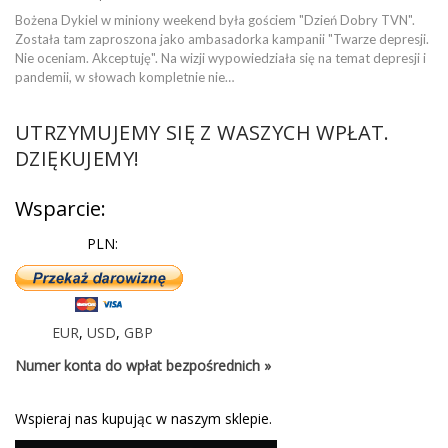
Bożena Dykiel w miniony weekend była gościem "Dzień Dobry TVN".
Została tam zaproszona jako ambasadorka kampanii "Twarze depresji.
Nie oceniam. Akceptuję". Na wizji wypowiedziała się na temat depresji i
pandemii, w słowach kompletnie nie…
UTRZYMUJEMY SIĘ Z WASZYCH WPŁAT.
DZIĘKUJEMY!
Wsparcie:
PLN:
EUR
,
USD
,
GBP
Numer konta do wpłat bezpośrednich »
Wspieraj nas kupując w naszym sklepie.