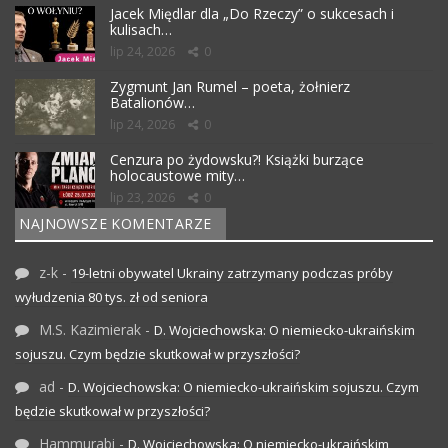
Jacek Międlar dla „Do Rzeczy” o sukcesach i
kulisach…
lip 24, 2026
0
Zygmunt Jan Rumel – poeta, żołnierz
Batalionów…
lip 24, 2026
0
Cenzura po żydowsku?! Książki burzące
holocaustowe mity…
lip 23, 2026
0
NAJNOWSZE KOMENTARZE
z-k
-
19-letni obywatel Ukrainy zatrzymany podczas próby
wyłudzenia 80 tys. zł od seniora
M.S. Kazimierak
-
D. Wojciechowska: O niemiecko-ukraińskim
sojuszu. Czym będzie skutkował w przyszłości?
ad
-
D. Wojciechowska: O niemiecko-ukraińskim sojuszu. Czym
będzie skutkował w przyszłości?
Hammurabi
-
D. Wojciechowska: O niemiecko-ukraińskim