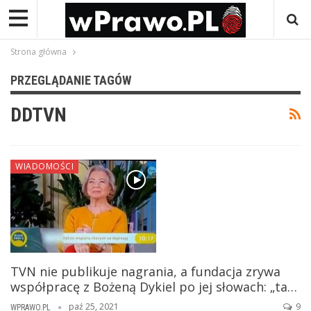
Strona główna
PRZEGLĄDANIE TAGÓW
DDTVN
WIADOMOŚCI
TVN nie publikuje nagrania, a fundacja zrywa
współpracę z Bożeną Dykiel po jej słowach: „ta…
paź 25, 2021
9
WPRAWO.PL