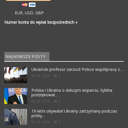
EUR
,
USD
,
GBP
Numer konta do wpłat bezpośrednich »
NAJNOWSZE POSTY
Ukraiński profesor zarzucił Polsce współpracę z…
lip 25, 2026
0
Polska i Ukraina o dalszym wsparciu. Sybiha
podziękował…
lip 25, 2026
0
19-letni obywatel Ukrainy zatrzymany podczas
próby…
lip 25, 2026
0