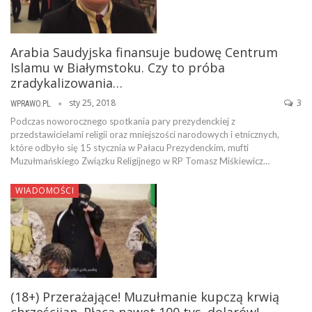
Arabia Saudyjska finansuje budowę Centrum
Islamu w Białymstoku. Czy to próba
zradykalizowania…
sty 25, 2018
3
WPRAWO.PL
Podczas noworocznego spotkania pary prezydenckiej z
przedstawicielami religii oraz mniejszości narodowych i etnicznych,
które odbyło się 15 stycznia w Pałacu Prezydenckim, mufti
Muzułmańskiego Związku Religijnego w RP Tomasz Miśkiewicz…
WIADOMOŚCI
(18+) Przerażające! Muzułmanie kupczą krwią
chrześcijan. Płacą nawet 100 tys. dolarów!