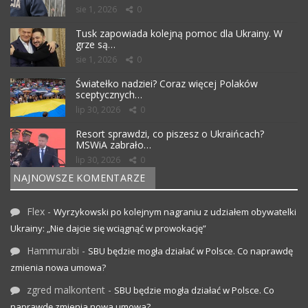
sie 1, 2026
0
Tusk zapowiada kolejną pomoc dla Ukrainy. W
grze są…
sie 1, 2026
0
Światełko nadziei? Coraz więcej Polaków
sceptycznych…
lip 30, 2026
0
Resort sprawdzi, co piszesz o Ukraińcach?
MSWiA zabrało…
lip 30, 2026
0
NAJNOWSZE KOMENTARZE
Flex
-
Wyrzykowski po kolejnym nagraniu z udziałem obywatelki
Ukrainy: „Nie dajcie się wciągnąć w prowokację”
Hammurabi
-
SBU będzie mogła działać w Polsce. Co naprawdę
zmienia nowa umowa?
zgred malkontent
-
SBU będzie mogła działać w Polsce. Co
naprawdę zmienia nowa umowa?