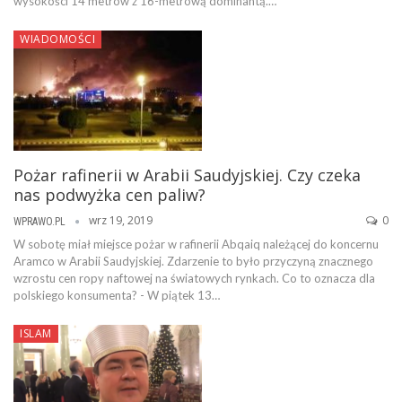
wysokości 14 metrów z 16-metrową dominantą.…
WIADOMOŚCI
Pożar rafinerii w Arabii Saudyjskiej. Czy czeka
nas podwyżka cen paliw?
wrz 19, 2019
0
WPRAWO.PL
W sobotę miał miejsce pożar w rafinerii Abqaiq należącej do koncernu
Aramco w Arabii Saudyjskiej. Zdarzenie to było przyczyną znacznego
wzrostu cen ropy naftowej na światowych rynkach. Co to oznacza dla
polskiego konsumenta? - W piątek 13…
ISLAM