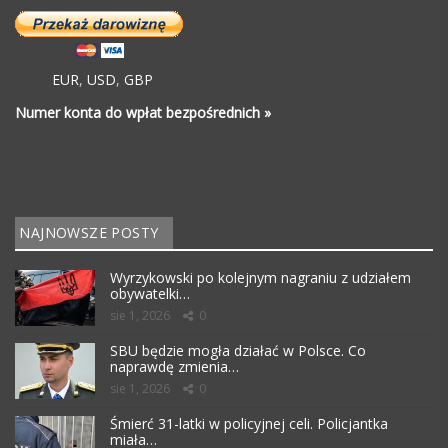
EUR
,
USD
,
GBP
Numer konta do wpłat bezpośrednich »
NAJNOWSZE POSTY
Wyrzykowski po kolejnym nagraniu z udziałem
obywatelki…
sie 1, 2026
0
SBU będzie mogła działać w Polsce. Co
naprawdę zmienia…
sie 1, 2026
0
Śmierć 31-latki w policyjnej celi. Policjantka
miała…