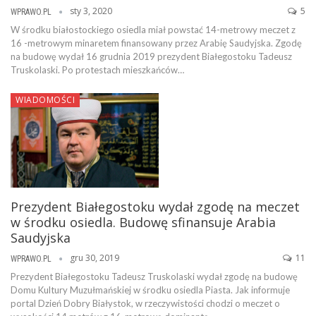
sty 3, 2020
5
WPRAWO.PL
W środku białostockiego osiedla miał powstać 14-metrowy meczet z
16 -metrowym minaretem finansowany przez Arabię Saudyjska. Zgodę
na budowę wydał 16 grudnia 2019 prezydent Białegostoku Tadeusz
Truskolaski. Po protestach mieszkańców…
WIADOMOŚCI
Prezydent Białegostoku wydał zgodę na meczet
w środku osiedla. Budowę sfinansuje Arabia
Saudyjska
gru 30, 2019
11
WPRAWO.PL
Prezydent Białegostoku Tadeusz Truskolaski wydał zgodę na budowę
Domu Kultury Muzułmańskiej w środku osiedla Piasta. Jak informuje
portal Dzień Dobry Białystok, w rzeczywistości chodzi o meczet o