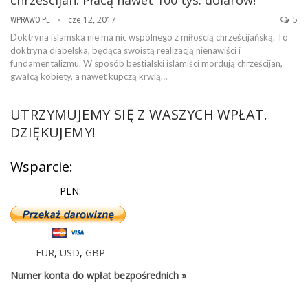
cze 12, 2017
5
WPRAWO.PL
Doktryna islamska nie ma nic wspólnego z miłością chrześcijańską. To
doktryna diabelska, będąca swoistą realizacją nienawiści i
fundamentalizmu. W sposób bestialski islamiści mordują chrześcijan,
gwałcą kobiety, a nawet kupczą krwią…
UTRZYMUJEMY SIĘ Z WASZYCH WPŁAT.
DZIĘKUJEMY!
Wsparcie:
PLN:
EUR
,
USD
,
GBP
Numer konta do wpłat bezpośrednich »