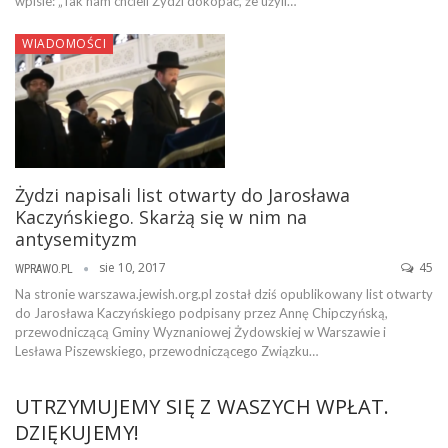
wpisie: „Tak nam chcieli Żydzi dokopać, że użyli…
WIADOMOŚCI
Żydzi napisali list otwarty do Jarosława
Kaczyńskiego. Skarżą się w nim na
antysemityzm
sie 10, 2017
45
WPRAWO.PL
Na stronie warszawa.jewish.org.pl został dziś opublikowany list otwarty
do Jarosława Kaczyńskiego podpisany przez Annę Chipczyńską,
przewodniczącą Gminy Wyznaniowej Żydowskiej w Warszawie i
Lesława Piszewskiego, przewodniczącego Związku…
UTRZYMUJEMY SIĘ Z WASZYCH WPŁAT.
DZIĘKUJEMY!