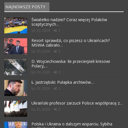
NAJNOWSZE POSTY
Światełko nadziei? Coraz więcej Polaków
sceptycznych…
lip 30, 2026
0
Resort sprawdzi, co piszesz o Ukraińcach?
MSWiA zabrało…
lip 30, 2026
0
D. Wojciechowska: Ile przecierpieli kresowi
Polacy,…
lip 29, 2026
0
Ł. Jastrzębski: Pułapka archiwów…
lip 29, 2026
0
Ukraiński profesor zarzucił Polsce współpracę z…
lip 25, 2026
0
Polska i Ukraina o dalszym wsparciu. Sybiha