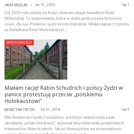
sie 31, 2020
1
JACEK MIĘDLAR
Od 2019 roku jeżdżę po kraju i zbieram relacje Świadków Rzezi
Wołyńskiej. To wspomnienia, które w dobie prób pisania historii na
nowo, dla nas, Polaków, są po prostu bezcenne. Wiele nagrań z rozmów
ze Świadkami Rzezi Wołyńskiej już…
WIADOMOŚCI
Miałam rację! Rabin Schudrich i polscy Żydzi w
panice protestują przeciw „polskiemu
Holokaustowi”
lut 21, 2018
5
KATARZYNA TRETER-SIERPIŃSKA
Film Ruderman Family Foundation, w którym wielokrotnie pada
określenie „polski Holokaust”, wywołał oburzenie wielu prawicowych
internautów. Niepotrzebnie. Jak już tłumaczyłam we wcześniejszym