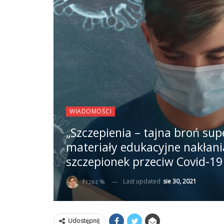
WIADOMOŚCI
„Szczepienia – tajna broń su
materiały edukacyjne nakłania
szczepionek przeciw Covid-19
Last updated
sie 30, 2021
Przez %
Udostępnij