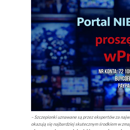
– Szczepionki uznawane są przez ekspertów za najwi
okazują się najbardziej skutecznym środkiem w zm