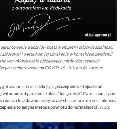
ugruntowanie u uczniów postaw empatii i odpowiedzialności
i zbiorowej i warunkom jej uzyskania w kontekście pandemii
ano weryfikacji wiele obiegowych mitów dotyczących
gających zachorowaniu na COVID-19
– informują autorzy
ygotowanej dla nich lekcji pt.
„Szczepienia – tajna broń
ę witać metodą „łokieć – łokieć” lub „żółwik”. Potem nauczyciel
 ramach lockdownu i zapyta, czy chcą wrócić do normalności.
zczepienia to jedyna metoda powrotu do normalności”
. A oto