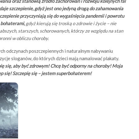
ania oraz stanowią źródło zachorowań i rozwoju kolejnych fal
daje szczepienie, gdyż jest ono jedyną drogą do zahamowania
czepienie przyczyniają się do wygaśnięcia pandemii i powrotu
bohaterami,
gdyż kierują się troską o zdrowie i życie – nie
 słabszych, starszych, schorowanych, którzy ze względu na stan
bronni w obliczu choroby.
nych odczynach poszczepiennych i naturalnym nabywaniu
ycje sloganów, do których dzieci mają namalować plakaty.
ię się, aby być zdrowym! Chcę być odporny na choroby! Moja
ep się! Szczepię się – jestem superbohaterem!