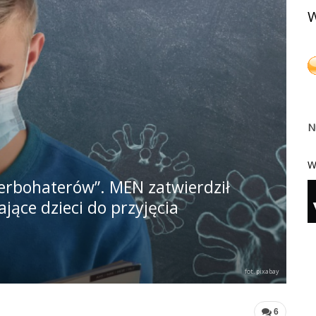
W
N
W
perbohaterów”. MEN zatwierdził
jące dzieci do przyjęcia
fot. pixabay
6