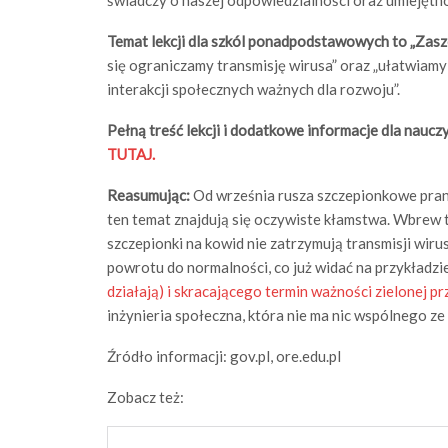
Temat lekcji dla szkól ponadpodstawowych to „Zaszc
się ograniczamy transmisję wirusa” oraz „ułatwiam
interakcji społecznych ważnych dla rozwoju”.
Pełną treść lekcji i dodatkowe informacje dla nauczy
TUTAJ.
Reasumując:
Od września rusza szczepionkowe pran
ten temat znajdują się oczywiste kłamstwa. Wbrew 
szczepionki na kowid nie zatrzymują transmisji wiru
powrotu do normalności, co już widać na przykładzi
działają) i skracającego termin ważności zielonej pr
inżynieria społeczna, która nie ma nic wspólnego z
Źródło informacji: gov.pl, ore.edu.pl
Zobacz też: