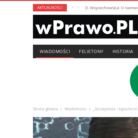
AKTUALNOŚCI
D. Wojciechowska: O niemie
WIADOMOŚCI
FELIETONY
HISTORIA
Strona główna
Wiadomości
„Szczepienia – tajna bro