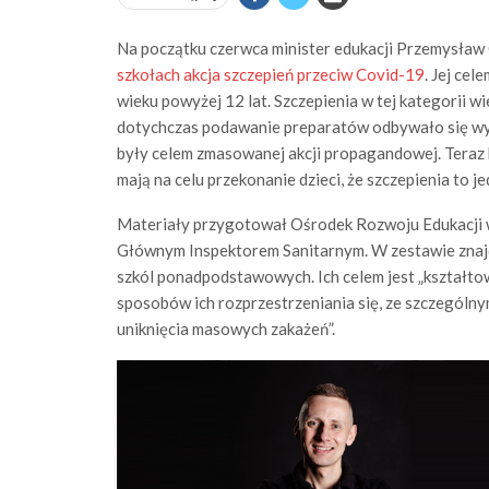
Na początku czerwca minister edukacji Przemysław 
szkołach akcja szczepień przeciw Covid-19
. Jej cel
wieku powyżej 12 lat. Szczepienia w tej kategorii w
dotychczas podawanie preparatów odbywało się wył
były celem zmasowanej akcji propagandowej. Teraz
mają na celu przekonanie dzieci, że szczepienia to
Materiały przygotował Ośrodek Rozwoju Edukacji w
Głównym Inspektorem Sanitarnym. W zestawie znajdują s
szkól ponadpodstawowych. Ich celem jest „kształt
sposobów ich rozprzestrzeniania się, ze szczegól
uniknięcia masowych zakażeń”.