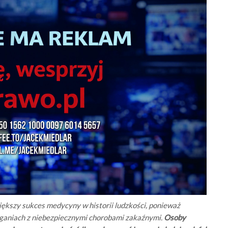
ększy sukces medycyny w historii ludzkości, ponieważ
aganiach z niebezpiecznymi chorobami zakaźnymi.
Osoby