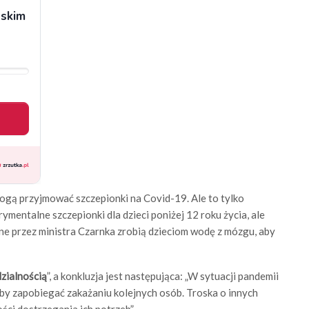
mogą przyjmować szczepionki na Covid-19. Ale to tylko
mentalne szczepionki dla dzieci poniżej 12 roku życia, ale
ne przez ministra Czarnka zrobią dzieciom wodę z mózgu, aby
dzialnością
”, a konkluzja jest następująca: „W sytuacji pandemii
aby zapobiegać zakażaniu kolejnych osób. Troska o innych
ści dostrzegania ich potrzeb”.