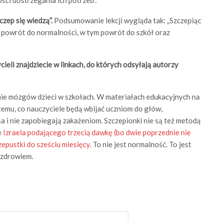
zep się wiedzą”.
Podsumowanie lekcji wygląda tak: „Szczepiąc
y powrót do normalności, w tym powrót do szkół oraz
cieli znajdziecie w linkach, do których odsyłają autorzy
ie mózgów dzieci w szkołach. W materiałach edukacyjnych na
temu, co nauczyciele będą wbijać uczniom do głów,
sa i nie zapobiegają zakażeniom. Szczepionki nie są też metodą
e
Izraela podającego trzecią dawkę (bo dwie poprzednie nie
zepustki do sześciu miesięcy.
To nie jest normalność. To jest
e zdrowiem.