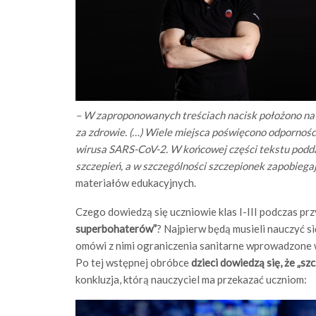
– W zaproponowanych treściach nacisk położono na 
za zdrowie. (…) Wiele miejsca poświęcono odpornośc
wirusa SARS-CoV-2. W końcowej części tekstu podd
szczepień, a w szczególności szczepionek zapobie
materiałów edukacyjnych.
Czego dowiedzą się uczniowie klas I-III podczas prz
superbohaterów”
? Najpierw będą musieli nauczyć si
omówi z nimi ograniczenia sanitarne wprowadzone w
Po tej wstępnej obróbce
dzieci dowiedzą się, że „s
konkluzja, którą nauczyciel ma przekazać uczniom: