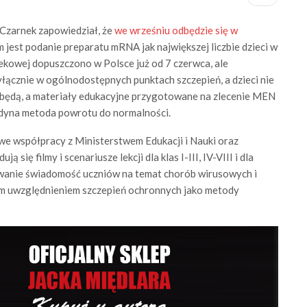
Czarnek zapowiedział, że
we wrześniu odbędzie się w
em jest podanie preparatu mRNA jak największej liczbie dzieci w
iekowej dopuszczono w Polsce już od 7 czerwca, ale
ącznie w ogólnodostępnych punktach szczepień, a dzieci nie
 będą, a materiały edukacyjne przygotowane na zlecenie MEN
 jedyna metoda powrotu do normalności.
e współpracy z Ministerstwem Edukacji i Nauki oraz
ię filmy i scenariusze lekcji dla klas I-III, IV-VIII i dla
owanie świadomość uczniów na temat chorób wirusowych i
nym uwzględnieniem szczepień ochronnych jako metody