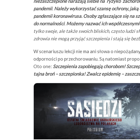
niezaszczepione narażają siebie na ryzyko zachorow
pandemii
.
Należy wykorzystać szansę ochrony, jaką 
pandemii koronawirusa.
Osoby zgłaszające się na sz
do normalności
.
Możemy nazwać ich współczesnymi 
tylko swoje, ale także swoich bliskich, często ludzi
zdrowia nie mogą przyjąć szczepienia i stają się bez
W scenariuszu lekcji nie ma ani słowa o niepożąda
odporności po przechorowaniu. Są natomiast propoz
Oto one:
Szczepienia zapobiegają chorobom! Szczep
tajna broń – szczepionka! Zwalcz epidemię – zaszcz