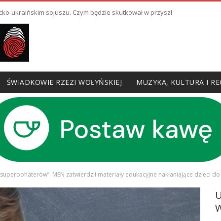
cko-ukraińskim sojuszu. Czym będzie skutkował w przyszłości?
ŚWIADKOWIE RZEZI WOŁYŃSKIEJ
MUZYKA, KULTURA I RE
ń superbohaterów”. MEN zatwierdził materiały edukacyjne nakłaniające dzieci do
W