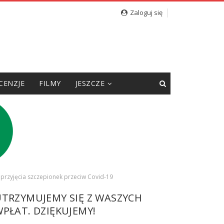
Zaloguj się
CENZJE
FILMY
JESZCZE
 przyjęcia szczepionek przeciw Covid-19
UTRZYMUJEMY SIĘ Z WASZYCH
PŁAT. DZIĘKUJEMY!