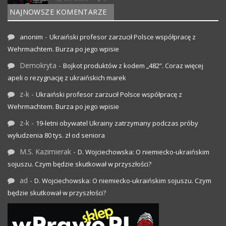
NAJNOWSZE KOMENTARZE
-
anonim
Ukraiński profesor zarzucił Polsce współpracę z
Wehrmachtem. Burza po jego wpisie
Demokryta
-
Bojkot produktów z kodem „482”. Coraz więcej
apeli o rezygnację z ukraińskich marek
z-k
-
Ukraiński profesor zarzucił Polsce współpracę z
Wehrmachtem. Burza po jego wpisie
z-k
-
19-letni obywatel Ukrainy zatrzymany podczas próby
wyłudzenia 80 tys. zł od seniora
M.S. Kazimierak
-
D. Wojciechowska: O niemiecko-ukraińskim
sojuszu. Czym będzie skutkował w przyszłości?
ad
-
D. Wojciechowska: O niemiecko-ukraińskim sojuszu. Czym
będzie skutkował w przyszłości?