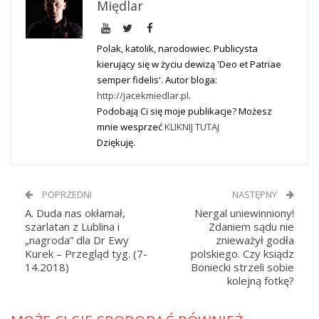
Międlar
Polak, katolik, narodowiec. Publicysta
kierujący się w życiu dewizą 'Deo et Patriae
semper fidelis'. Autor bloga:
http://jacekmiedlar.pl
.
Podobają Ci się moje publikacje? Możesz
mnie wesprzeć
KLIKNIJ TUTAJ
Dziękuję.
POPRZEDNI
NASTĘPNY
A. Duda nas okłamał,
Nergal uniewinniony!
szarlatan z Lublina i
Zdaniem sądu nie
„nagroda” dla Dr Ewy
znieważył godła
Kurek – Przegląd tyg. (7-
polskiego. Czy ksiądz
14.2018)
Boniecki strzeli sobie
kolejną fotkę?