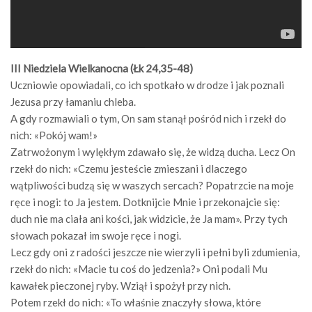
III Niedziela Wielkanocna (Łk 24,35-48)
Uczniowie opowiadali, co ich spotkało w drodze i jak poznali
Jezusa przy łamaniu chleba.
A gdy rozmawiali o tym, On sam stanął pośród nich i rzekł do
nich: «Pokój wam!»
Zatrwożonym i wylękłym zdawało się, że widzą ducha. Lecz On
rzekł do nich: «Czemu jesteście zmieszani i dlaczego
wątpliwości budzą się w waszych sercach? Popatrzcie na moje
ręce i nogi: to Ja jestem. Dotknijcie Mnie i przekonajcie się:
duch nie ma ciała ani kości, jak widzicie, że Ja mam». Przy tych
słowach pokazał im swoje ręce i nogi.
Lecz gdy oni z radości jeszcze nie wierzyli i pełni byli zdumienia,
rzekł do nich: «Macie tu coś do jedzenia?» Oni podali Mu
kawałek pieczonej ryby. Wziął i spożył przy nich.
Potem rzekł do nich: «To właśnie znaczyły słowa, które