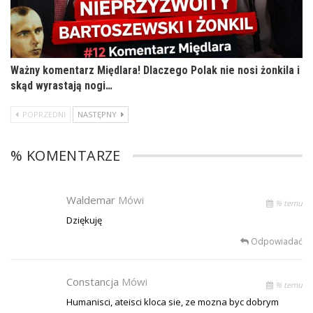
Ważny komentarz Międlara! Dlaczego Polak nie nosi żonkila i
skąd wyrastają nogi…
POPRZEDNI
NASTĘPNY
% KOMENTARZE
Waldemar
Mówi
% temu
Dziękuję
Odpowiadać
Constancja
Mówi
% temu
Humanisci, ateisci kloca sie, ze mozna byc dobrym