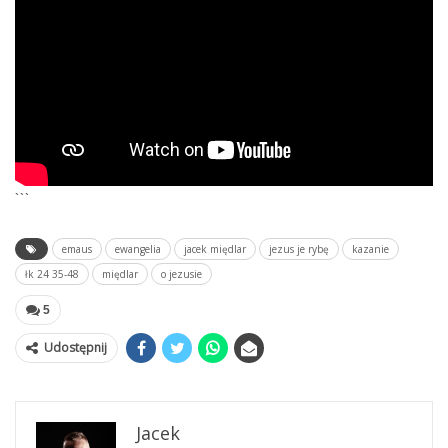
```
emaus
ewangelia
jacek międlar
jezus je rybę
kazanie
łk 24 35-48
międlar
o jezusie
5
Udostępnij
Jacek