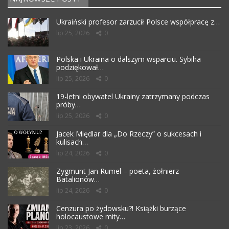
Ukraiński profesor zarzucił Polsce współpracę z…
lip 25, 2026
0
Polska i Ukraina o dalszym wsparciu. Sybiha
podziękował…
lip 25, 2026
0
19-letni obywatel Ukrainy zatrzymany podczas
próby…
lip 25, 2026
0
Jacek Międlar dla „Do Rzeczy” o sukcesach i
kulisach…
lip 24, 2026
0
Zygmunt Jan Rumel – poeta, żołnierz
Batalionów…
lip 24, 2026
0
Cenzura po żydowsku?! Książki burzące
holocaustowe mity…
lip 23, 2026
0