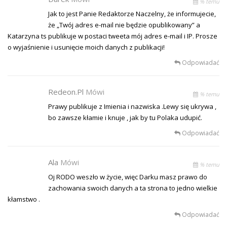
% temu
Jak to jest Panie Redaktorze Naczelny, że informujecie,
że „Twój adres e-mail nie będzie opublikowany” a
Katarzyna ts publikuje w postaci tweeta mój adres e-mail i IP. Prosze
o wyjaśnienie i usunięcie moich danych z publikacji!
Odpowiadać
Redeon.pl
Mówi
% temu
Prawy publikuje z Imienia i nazwiska .Lewy się ukrywa ,
bo zawsze kłamie i knuje , jak by tu Polaka udupić.
Odpowiadać
Ala
Mówi
% temu
Oj RODO weszło w życie, więc Darku masz prawo do
zachowania swoich danych a ta strona to jedno wielkie
kłamstwo .
Odpowiadać