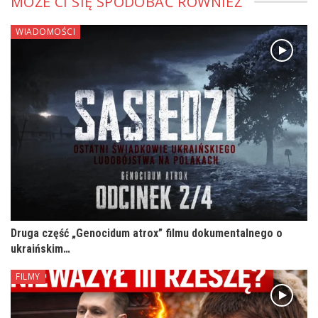
MOŻE CI SIĘ SPODOBAĆ RÓWNIEŻ
WIADOMOŚCI
Druga część „Genocidum atrox” filmu dokumentalnego o
ukraińskim…
FILMY