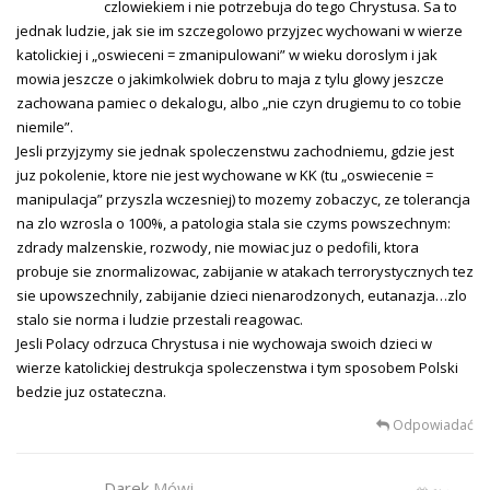
czlowiekiem i nie potrzebuja do tego Chrystusa. Sa to
jednak ludzie, jak sie im szczegolowo przyjzec wychowani w wierze
katolickiej i „oswieceni = zmanipulowani” w wieku doroslym i jak
mowia jeszcze o jakimkolwiek dobru to maja z tylu glowy jeszcze
zachowana pamiec o dekalogu, albo „nie czyn drugiemu to co tobie
niemile”.
Jesli przyjzymy sie jednak spoleczenstwu zachodniemu, gdzie jest
juz pokolenie, ktore nie jest wychowane w KK (tu „oswiecenie =
manipulacja” przyszla wczesniej) to mozemy zobaczyc, ze tolerancja
na zlo wzrosla o 100%, a patologia stala sie czyms powszechnym:
zdrady malzenskie, rozwody, nie mowiac juz o pedofili, ktora
probuje sie znormalizowac, zabijanie w atakach terrorystycznych tez
sie upowszechnily, zabijanie dzieci nienarodzonych, eutanazja…zlo
stalo sie norma i ludzie przestali reagowac.
Jesli Polacy odrzuca Chrystusa i nie wychowaja swoich dzieci w
wierze katolickiej destrukcja spoleczenstwa i tym sposobem Polski
bedzie juz ostateczna.
Odpowiadać
Darek
Mówi