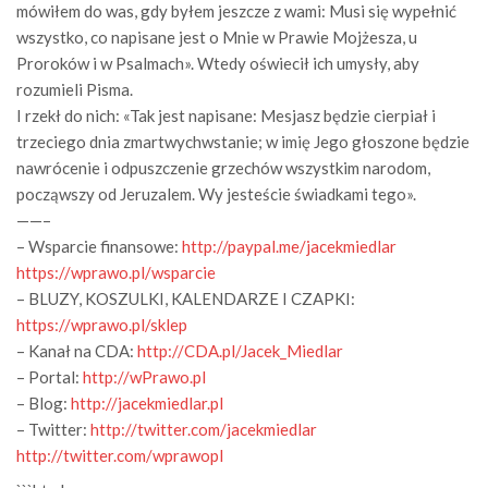
mówiłem do was, gdy byłem jeszcze z wami: Musi się wypełnić
wszystko, co napisane jest o Mnie w Prawie Mojżesza, u
Proroków i w Psalmach». Wtedy oświecił ich umysły, aby
rozumieli Pisma.
I rzekł do nich: «Tak jest napisane: Mesjasz będzie cierpiał i
trzeciego dnia zmartwychwstanie; w imię Jego głoszone będzie
nawrócenie i odpuszczenie grzechów wszystkim narodom,
począwszy od Jeruzalem. Wy jesteście świadkami tego».
——–
– Wsparcie finansowe:
http://paypal.me/jacekmiedlar
https://wprawo.pl/wsparcie
– BLUZY, KOSZULKI, KALENDARZE I CZAPKI:
https://wprawo.pl/sklep
– Kanał na CDA:
http://CDA.pl/Jacek_Miedlar
– Portal:
http://wPrawo.pl
– Blog:
http://jacekmiedlar.pl
– Twitter:
http://twitter.com/jacekmiedlar
http://twitter.com/wprawopl