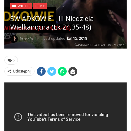
WIDEO
FILMY
ŚWIADKOWIE – III Niedziela
Wielkanocna (Łk 24,35-48)
Last updated
kwi 15, 2018
Przez %
Świadkowie (Łk 24,35-48) - Jacek Międlar
5
Udostępnij