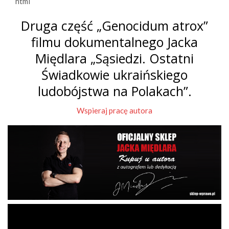
```html
Druga część „Genocidum atrox”
filmu dokumentalnego Jacka
Międlara „Sąsiedzi. Ostatni
Świadkowie ukraińskiego
ludobójstwa na Polakach”.
Wspieraj pracę autora