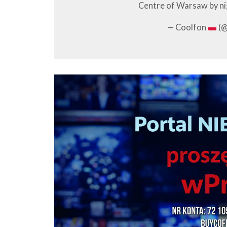
Centre of Warsaw by n
— Coolfon
(@