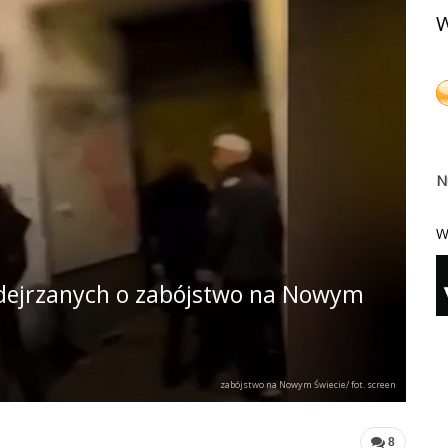
W
N
W
podejrzanych o zabójstwo na Nowym
zabójstwo na Nowym Świecie/ fot. screen
8