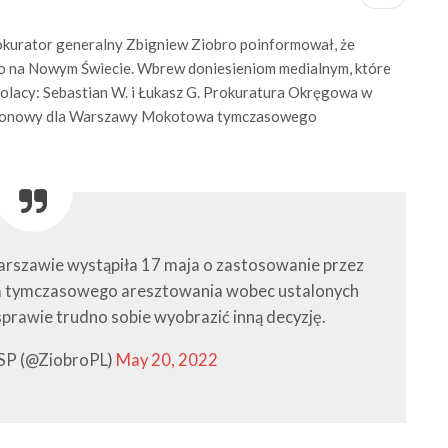
rokurator generalny Zbigniew Ziobro poinformował, że
two na Nowym Świecie. Wbrew doniesieniom medialnym, które
lacy: Sebastian W. i Łukasz G. Prokuratura Okręgowa w
Rejonowy dla Warszawy Mokotowa tymczasowego
rszawie wystąpiła 17 maja o zastosowanie przez
 tymczasowego aresztowania wobec ustalonych
sprawie trudno sobie wyobrazić inną decyzję.
 SP (@ZiobroPL)
May 20, 2022