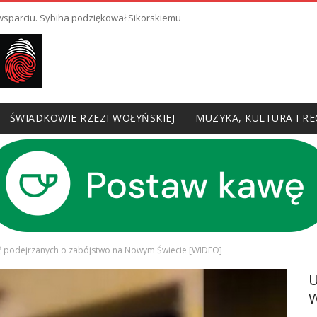
 wsparciu. Sybiha podziękował Sikorskiemu
ŚWIADKOWIE RZEZI WOŁYŃSKIEJ
MUZYKA, KULTURA I RE
ść podejrzanych o zabójstwo na Nowym Świecie [WIDEO]
W