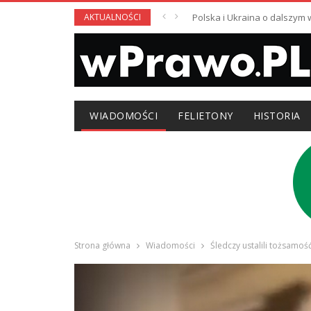
AKTUALNOŚCI
Polska i Ukraina o dalszym
WIADOMOŚCI
FELIETONY
HISTORIA
Strona główna
Wiadomości
Śledczy ustalili tożsamo