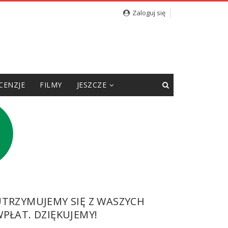
Zaloguj się
CENZJE
FILMY
JESZCZE
UTRZYMUJEMY SIĘ Z WASZYCH
PŁAT. DZIĘKUJEMY!