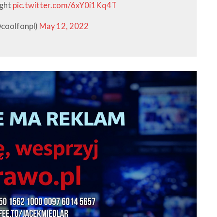
ight
pic.twitter.com/6xY0i1Kq4T
coolfonpl)
May 12, 2022