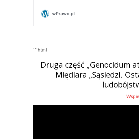
```html
Druga część „Genocidum at
Międlara „Sąsiedzi. Os
ludobójst
Wspie