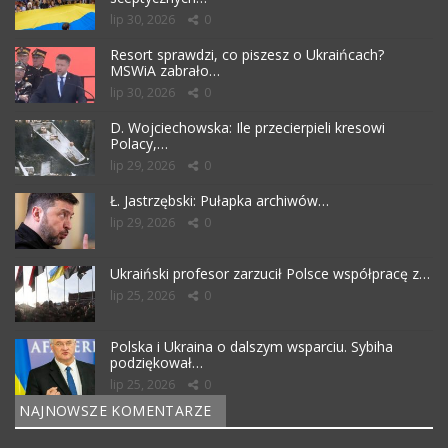
lip 30, 2026
0
Resort sprawdzi, co piszesz o Ukraińcach?
MSWiA zabrało…
lip 30, 2026
0
D. Wojciechowska: Ile przecierpieli kresowi
Polacy,…
lip 29, 2026
0
Ł. Jastrzębski: Pułapka archiwów…
lip 29, 2026
0
Ukraiński profesor zarzucił Polsce współpracę z…
lip 25, 2026
0
Polska i Ukraina o dalszym wsparciu. Sybiha
podziękował…
lip 25, 2026
0
NAJNOWSZE KOMENTARZE