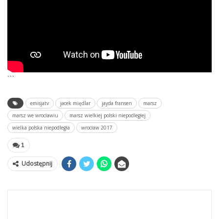
```
emisjatv
jacek międlar
jayda fransen
marsz
marsz we wrocławiu
marsz wielkiej polski niepodległej
wielka polska niepodległa
wrocław 2017
1
Udostępnij