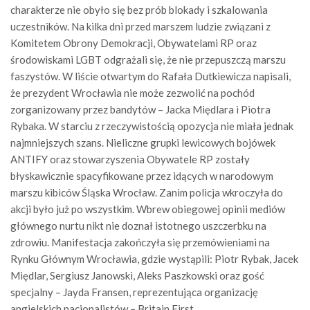
charakterze nie obyło się bez prób blokady i szkalowania
uczestników. Na kilka dni przed marszem ludzie związani z
Komitetem Obrony Demokracji, Obywatelami RP oraz
środowiskami LGBT odgrażali się, że nie przepuszczą marszu
faszystów. W liście otwartym do Rafała Dutkiewicza napisali,
że prezydent Wrocławia nie może zezwolić na pochód
zorganizowany przez bandytów – Jacka Międlara i Piotra
Rybaka. W starciu z rzeczywistością opozycja nie miała jednak
najmniejszych szans. Nieliczne grupki lewicowych bojówek
ANTIFY oraz stowarzyszenia Obywatele RP zostały
błyskawicznie spacyfikowane przez idących w narodowym
marszu kibiców Śląska Wrocław. Zanim policja wkroczyła do
akcji było już po wszystkim. Wbrew obiegowej opinii mediów
głównego nurtu nikt nie doznał istotnego uszczerbku na
zdrowiu. Manifestacja zakończyła się przemówieniami na
Rynku Głównym Wrocławia, gdzie wystąpili: Piotr Rybak, Jacek
Międlar, Sergiusz Janowski, Aleks Paszkowski oraz gość
specjalny – Jayda Fransen, reprezentująca organizację
angielskich nacjonalistów – Britain First.