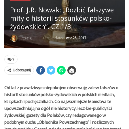
Prof. J.R. Nowak: „Rozbić fałszywe
mity o historii stosunków polsko-
żydowskich”. CZ.1/3
Last updated
wrz 25, 2017
Przez %
9
Udostępnij
Od lat z prawdziwym niepokojem obserwuję zalew fałszów o
historii stosunków polsko-żydowskich w polskich mediach,
książkach i podręcznikach. Co najważniejsze kłamstwa te
upowszechniają na ogół nie historycy, lecz łże-publicyści
żydowskiej gazety dla Polaków, czy redagowanego w
podobnym duchu „Obłudnika Powszechnego” i rozlicznych
innych mediów
.
Gorzej, gdy do rozsiewania bajek na ten temat