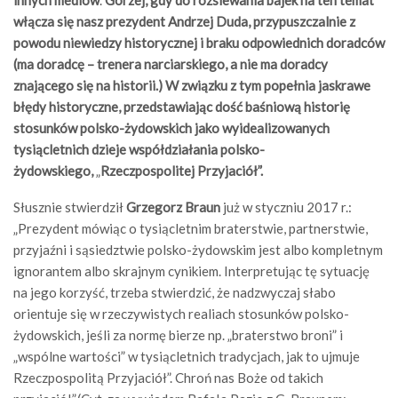
włącza się nasz prezydent Andrzej Duda, przypuszczalnie z
powodu niewiedzy historycznej i braku odpowiednich doradców
(ma doradcę – trenera narciarskiego, a nie ma doradcy
znającego się na historii.) W związku z tym popełnia jaskrawe
błędy historyczne, przedstawiając dość baśniową historię
stosunków polsko-żydowskich jako wyidealizowanych
tysiącletnich dzieje współdziałania polsko-
żydowskiego,
„
Rzeczpospolitej Przyjaciół”.
Słusznie stwierdził
Grzegorz Braun
już w styczniu 2017 r.:
„Prezydent mówiąc o tysiącletnim braterstwie, partnerstwie,
przyjaźni i sąsiedztwie polsko-żydowskim jest albo kompletnym
ignorantem albo skrajnym cynikiem. Interpretując tę sytuację
na jego korzyść, trzeba stwierdzić, że nadzwyczaj słabo
orientuje się w rzeczywistych realiach stosunków polsko-
żydowskich, jeśli za normę bierze np. „braterstwo broni” i
„wspólne wartości” w tysiącletnich tradycjach, jak to ujmuje
Rzeczpospolitą Przyjaciół”. Chroń nas Boże od takich