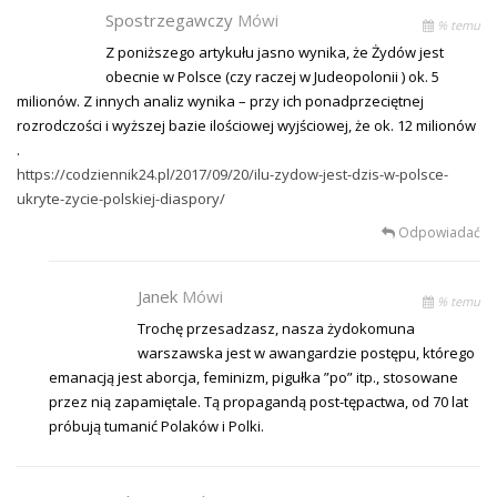
Spostrzegawczy
Mówi
% temu
Z poniższego artykułu jasno wynika, że Żydów jest
obecnie w Polsce (czy raczej w Judeopolonii ) ok. 5
milionów. Z innych analiz wynika – przy ich ponadprzeciętnej
rozrodczości i wyższej bazie ilościowej wyjściowej, że ok. 12 milionów
.
https://codziennik24.pl/2017/09/20/ilu-zydow-jest-dzis-w-polsce-
ukryte-zycie-polskiej-diaspory/
Odpowiadać
Janek
Mówi
% temu
Trochę przesadzasz, nasza żydokomuna
warszawska jest w awangardzie postępu, którego
emanacją jest aborcja, feminizm, pigułka ”po” itp., stosowane
przez nią zapamiętale. Tą propagandą post-tępactwa, od 70 lat
próbują tumanić Polaków i Polki.