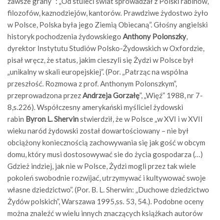
zawsze grany” : „Od stuleci świat sprowadzał z Polski rabinów,
filozofów, kaznodziejów, kantorów. Prawdziwe żydostwo żyło
w Polsce, Polska była jego Ziemią Obiecaną”. Głośny angielski
historyk pochodzenia żydowskiego
Anthony Polonszky
,
dyrektor Instytutu Studiów Polsko-Żydowskich w Oxfordzie,
pisał wręcz, że status, jakim cieszyli się Żydzi w Polsce był
„unikalny w skali europejskiej”. (Por. „Patrząc na wspólna
przeszłość. Rozmowa z prof. Anthonym Polonszkym”,
przeprowadzona przez
Andrzeja Gorzałę
”, „Więź” 1988, nr 7-
8,s.226). Współczesny amerykański myśliciel żydowski
rabin
Byron L. Shervin
stwierdził, że w Polsce „w XVI i w XVII
wieku naród żydowski został dowartościowany – nie był
obciążony koniecznością zachowywania się jak gość w obcym
domu, który musi dostosowywać sie do życia gospodarza (…)
Gdzież indziej, jak nie w Polsce, Żydzi mogli przez tak wiele
pokoleń swobodnie rozwijać, utrzymywać i kultywować swoje
własne dziedzictwo”. (Por. B. L. Sherwin: „Duchowe dziedzictwo
Żydów polskich”, Warszawa 1995,ss. 53, 54.). Podobne oceny
można znaleźć w wielu innych znaczących książkach autorów