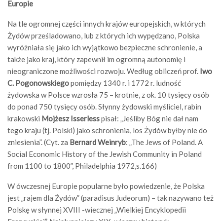
Europie
Na tle ogromnej części innych krajów europejskich, w których
Żydów prześladowano, lub z których ich wypędzano, Polska
wyróżniała się jako ich wyjątkowo bezpieczne schronienie, a
także jako kraj, który zapewnił im ogromną autonomię i
nieograniczone możliwości rozwoju. Według obliczeń prof.
Iwo
C. Pogonowskiego
pomiędzy 1340 r. i 1772 r. ludność
żydowska w Polsce wzrosła 75 – krotnie, z ok. 10 tysięcy osób
do ponad 750 tysięcy osób. Słynny żydowski myśliciel, rabin
krakowski
Mojżesz Isserless
pisał: „Jeśliby Bóg nie dał nam
tego kraju (tj. Polski) jako schronienia, los Żydów byłby nie do
zniesienia”. (Cyt. za
Bernard Weinryb
: „The Jews of Poland. A
Social Economic History of the Jewish Community in Poland
from 1100 to 1800”, Philadelphia 1972,s.166)
W ówczesnej Europie popularne było powiedzenie, że Polska
jest „rajem dla Żydów” (paradisus Judeorum) – tak nazywano też
Polskę w słynnej XVIII -wiecznej „Wielkiej Encyklopedii