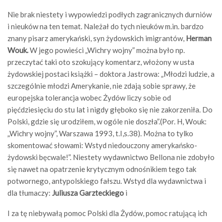
Nie brak niestety i wypowiedzi podłych zagranicznych durniów
i nieuków na ten temat. Należał do tych nieuków m.in. bardzo
znany pisarz amerykański, syn żydowskich imigrantów,
Herman
Wouk.
W jego powieści „Wichry wojny” można było np.
przeczytać taki oto szokujący komentarz, włożony w usta
żydowskiej postaci książki – doktora Jastrowa: „Młodzi ludzie, a
szczególnie młodzi Amerykanie, nie zdają sobie sprawy, że
europejska tolerancja wobec Żydów liczy sobie od
pięćdziesięciu do stu lat i nigdy głęboko się nie zakorzeniła. Do
Polski, gdzie się urodziłem, w ogóle nie doszła”.(Por. H, Wouk:
„Wichry wojny”, Warszawa 1993, t.I,s.38). Można to tylko
skomentować słowami: Wstyd niedouczony amerykańsko-
żydowski bęcwale!”. Niestety wydawnictwo Bellona nie zdobyło
się nawet na opatrzenie krytycznym odnośnikiem tego tak
potwornego, antypolskiego fałszu. Wstyd dla wydawnictwa i
dla tłumaczy:
Juliusza Garzteckiego
i
I za tę niebywałą pomoc Polski dla Żydów, pomoc ratującą ich