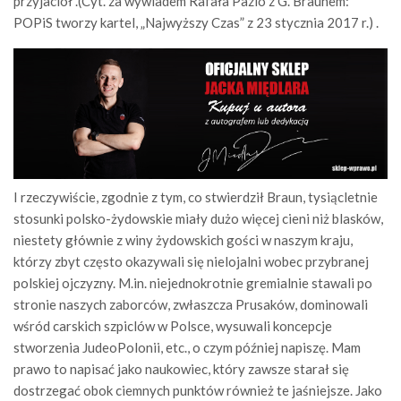
przyjaciół”.(Cyt. za wywiadem Rafała Pazio
z G. Braunem:
POPiS tworzy kartel, „Najwyższy Czas” z 23 stycznia 2017 r.) .
I rzeczywiście, zgodnie z tym, co stwierdził Braun, tysiącletnie
stosunki polsko-żydowskie miały dużo więcej cieni niż blasków,
niestety głównie z winy żydowskich gości w naszym kraju,
którzy zbyt często okazywali się nielojalni wobec przybranej
polskiej ojczyzny. M.in. niejednokrotnie gremialnie stawali po
stronie naszych zaborców, zwłaszcza Prusaków, dominowali
wśród carskich szpiclów w Polsce, wysuwali koncepcje
stworzenia JudeoPolonii, etc., o czym później napiszę. Mam
prawo to napisać jako naukowiec, który zawsze starał się
dostrzegać obok ciemnych punktów również te jaśniejsze. Jako