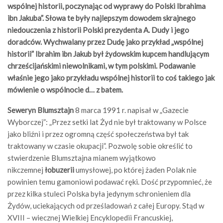
wspólnej historii, poczynając od wyprawy do Polski Ibrahima
ibn Jakuba”. Słowa te były najlepszym dowodem skrajnego
niedouczenia z historii Polski prezydenta A. Dudy i jego
doradców. Wychwalany przez Dudę jako przykład „wspólnej
historii” Ibrahim ibn Jakub był żydowskim kupcem handlującym
chrześcijańskimi niewolnikami, w tym polskimi. Podawanie
właśnie jego jako przykładu wspólnej historii to coś takiego jak
mówienie o wspólnocie d… z batem.
Seweryn Blumsztajn
8 marca 1991 r. napisał w „Gazecie
Wyborczej”: „Przez setki lat Żyd nie był traktowany w Polsce
jako bliźni i przez ogromną część społeczeństwa był tak
traktowany w czasie okupacji”. Pozwolę sobie określić to
stwierdzenie Blumsztajna mianem wyjątkowo
nikczemnej
łobuzerii
umysłowej, po której żaden Polak nie
powinien temu gamoniowi podawać ręki. Dość przypomnieć, że
przez kilka stuleci Polska była jedynym schronieniem dla
Żydów, uciekających od prześladowań z całej Europy. Stąd w
XVIII – wiecznej Wielkiej Encyklopedii Francuskiej,