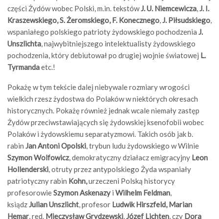
części Żydów wobec Polski, m.in. tekstów
J. U. Niemcewicza
,
J. I.
Kraszewskiego,
S. Żeromskiego,
F. Konecznego
,
J. Piłsudskiego
,
wspaniałego polskiego patrioty żydowskiego pochodzenia
J.
Unszlichta
, najwybitniejszego intelektualisty żydowskiego
pochodzenia, który debiutował po drugiej wojnie światowej
L.
Tyrmanda
etc.!
Pokażę w tym tekście dalej niebywale rozmiary wrogości
wielkich rzesz żydostwa do Polaków w niektórych okresach
historycznych. Pokażę również jednak wcale niemały zastęp
Żydów przeciwstawiających się żydowskiej ksenofobii wobec
Polaków i żydowskiemu separatyzmowi. Takich osób jak b.
rabin
Jan Antoni Opolski
, trybun ludu żydowskiego w Wilnie
Szymon Wolfowicz
, demokratyczny działacz emigracyjny
Leon
Hollenderski
, otruty przez antypolskiego Żyda wspaniały
patriotyczny rabin
Kohn,
urzeczeni Polską historycy
profesorowie
Szymon Askenazy
i
Wilhelm Feldman
,
ksiądz
Julian Unszlicht
, profesor
Ludwik Hirszfeld,
Marian
Hemar
, red.
Mieczysław Grydzewski
,
Józef Lichten
, czy
Dora