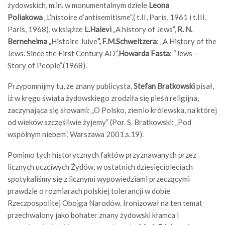
żydowskich, m.in. w monumentalnym dziele
Leona
Poliakowa
„L’histoire d’antisemitisme”,( t.II, Paris, 1961 i t.III,
Paris, 1968), w książce
L.Halevi
„A history of Jews”,
R. N.
Berneheima
„Histoire Juive
”, F.M.Schweitzera
: „A History of the
Jews. Since the First Century AD”,
Howarda Fasta
: “Jews –
Story of People”.(1968).
Przypomnijmy tu, że znany publicysta,
Stefan Bratkowski
pisał,
iż w kręgu świata żydowskiego zrodziła się pieśń religijna,
zaczynająca się słowami: „O Polsko, ziemio królewska, na której
od wieków szczęśliwie żyjemy” (Por. S. Bratkowski: „Pod
wspólnym niebem”, Warszawa 2001,s.19).
Pomimo
tych historycznych faktów przyznawanych przez
licznych uczciwych Żydów, w ostatnich dziesięcioleciach
spotykaliśmy się z licznymi wypowiedziami przeczącymi
prawdzie o rozmiarach polskiej tolerancji w dobie
Rzeczpospolitej Obojga Narodów. Ironizował na ten temat
przechwalony jako bohater znany żydowski kłamca i