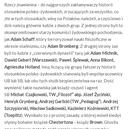
Rzecz znamienna – do najgorszych zakłamywaczy historii
stosunków polsko-żydowskich, zrzucających za wszystko, co
złe w tych stosunkach, winę na Polaków, należeli, a częściowo i
dziś należą głównie ludzie z dwóch grup. Z jednej strony byli to
skompromitowani starzy komuniści żydowskiego pochodzenia,
jak
Adam Schaff
, który terroryzował nauki filozoficzne w
okresie stalinizmu, czy
Adam Bromberg
. Z drugiej strony zaś
byli to ludzie z „czerwonych dynastii” tacy jak
Adam Michnik,
Dawid Gebert (Warszawski
),
Paweł. Śpiewak,
Anna Bikont,
Agnieszka Holland
. Inną liczącą się grupę fałszerzy historii
stosunków polsko-żydowskich stanowią byli współpracownicy
UB lub SB, lub obu tych służb bezpieczeństwa na raz. Dość
wymienić takie nazwiska jak ksiądz-oszust i agent
SB
Michał
.
Czajkowski,
TW „Filozof”
abp. Józef Życiński,
Henryk Grynberg, Andrzej Garlicki (TW „Pedagog”
),
Andrzej
Szczypiorski, Wacław Sadkowski, Kazimierz Koźniewski, KTT
(Toeplitz
). Wynikało to z prostej zasady, o której mówił kiedyś
słynny bohater książek
Chestertona
– ksiądz
Brown
. Głosiła