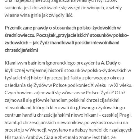
ona: najlepszą metodą zagłuszania własnych wyrzutów
sumienia jest doszukiwanie się wszędzie winnych, a wtedy
własna wina ginie jak zwiędły liść.
Przemilczane prawdy o stosunkach polsko-żydowskich w
średniowieczu. Początek „przyjacielskich” stosunków polsko-
żydowskich – jak Żydzi handlowali polskimi niewolnikami
chrześcijańskimi
Kłamliwym baśniom ignoranckiego prezydenta
A.
Dudy
o
idyllicznej wzajemnej historii stosunków polsko-żydowskich w
tysiącletniej historii przeczą już fakty z pierwszego okresu
osiedlania się Żydów w Polsce pod koniec X wieku i w XI wieku.
Czym bowiem zajmowali się wówczas w Polsce Żydzi? Otóż
zajmowali się głównie handlem polskimi chrześcijańskimi
niewolnikami, których kierowali do głównego żydowskiego
centrum handlu chrześcijańskimi niewolnikami – czeskiej Pragi.
Stamtąd chrześcijańskich niewolników, po wykastrowaniu na
przestoju w Wenecji, wysyłano na dalszy handel do rządzących
Hiszpanią Arabów. Ciągle zbyt mało znany jest fakt, że