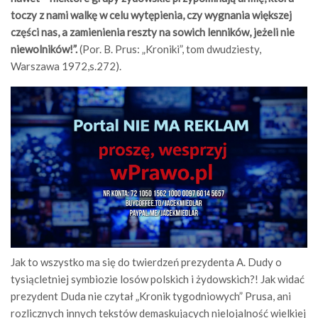
toczy z nami walkę w celu wytępienia, czy wygnania większej
części nas, a zamienienia reszty na sowich lenników, jeżeli nie
niewolników!”.
(Por. B. Prus: „Kroniki”, tom dwudziesty,
Warszawa 1972,s.272).
Jak to wszystko ma się do twierdzeń prezydenta A. Dudy o
tysiącletniej symbiozie losów polskich i żydowskich?! Jak widać
prezydent Duda nie czytał „Kronik tygodniowych” Prusa, ani
rozlicznych innych tekstów demaskujących nielojalność wielkiej