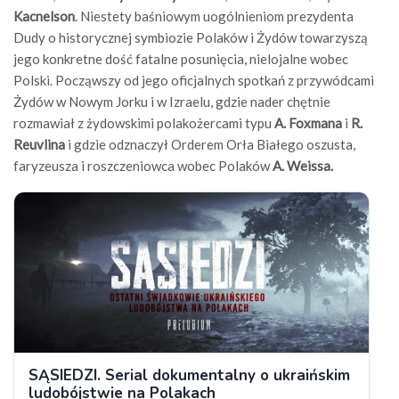
Kacnelson
. Niestety baśniowym uogólnieniom prezydenta
Dudy o historycznej symbiozie Polaków i Żydów towarzyszą
jego konkretne dość fatalne posunięcia, nielojalne wobec
Polski. Począwszy od jego oficjalnych spotkań z przywódcami
Żydów w Nowym Jorku i w Izraelu, gdzie nader chętnie
rozmawiał z żydowskimi polakożercami typu
A. Foxmana
i
R.
Reuvlina
i gdzie odznaczył Orderem Orła Białego oszusta,
faryzeusza i roszczeniowca wobec Polaków
A. Weissa.