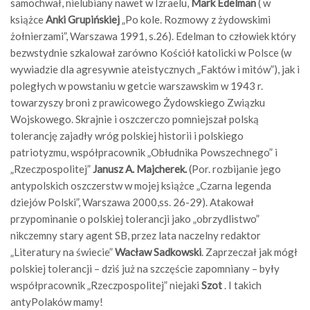
samochwał, nielubiany nawet w Izraelu,
Mark Edelman
( w
książce
Anki Grupińskiej
„Po kole. Rozmowy z żydowskimi
żołnierzami”, Warszawa 1991, s.26). Edelman to człowiek który
bezwstydnie szkalował zarówno Kościół katolicki w Polsce (w
wywiadzie dla agresywnie ateistycznych „Faktów i mitów”), jak i
poległych w powstaniu w getcie warszawskim w 1943 r.
towarzyszy broni z prawicowego Żydowskiego Związku
Wojskowego. Skrajnie i oszczerczo pomniejszał polską
tolerancję zajadły wróg polskiej historii i polskiego
patriotyzmu, współpracownik „Obłudnika Powszechnego” i
„Rzeczpospolitej”
Janusz A. Majcherek.
(Por. rozbijanie jego
antypolskich oszczerstw w mojej książce „Czarna legenda
dziejów Polski”, Warszawa 2000,ss. 26-29). Atakował
przypominanie o polskiej tolerancji jako „obrzydlistwo”
nikczemny stary agent SB, przez lata naczelny redaktor
„Literatury na świecie”
Wacław Sadkowski
. Zaprzeczał jak mógł
polskiej tolerancji – dziś już na szczęście zapomniany – były
współpracownik „Rzeczpospolitej” niejaki
Szot
. I takich
antyPolaków mamy!