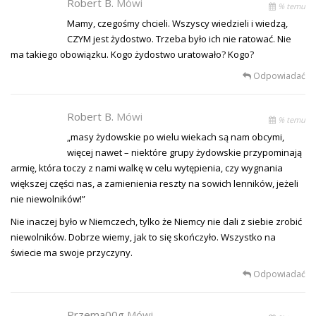
Robert B.
Mówi
% temu
Mamy, czegośmy chcieli. Wszyscy wiedzieli i wiedzą,
CZYM jest żydostwo. Trzeba było ich nie ratować. Nie
ma takiego obowiązku. Kogo żydostwo uratowało? Kogo?
Odpowiadać
Robert B.
Mówi
% temu
„masy żydowskie po wielu wiekach są nam obcymi,
więcej nawet – niektóre grupy żydowskie przypominają
armię, która toczy z nami walkę w celu wytępienia, czy wygnania
większej części nas, a zamienienia reszty na sowich lenników, jeżeli
nie niewolników!”
Nie inaczej było w Niemczech, tylko że Niemcy nie dali z siebie zrobić
niewolników. Dobrze wiemy, jak to się skończyło. Wszystko na
świecie ma swoje przyczyny.
Odpowiadać
Przema00g
Mówi