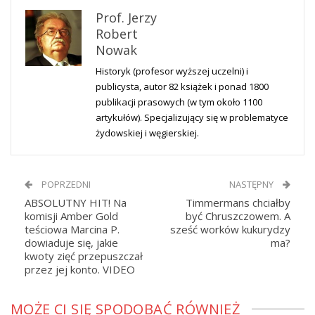
Prof. Jerzy
Robert
Nowak
Historyk (profesor wyższej uczelni) i
publicysta, autor 82 książek i ponad 1800
publikacji prasowych (w tym około 1100
artykułów). Specjalizujący się w problematyce
żydowskiej i węgierskiej.
POPRZEDNI
NASTĘPNY
ABSOLUTNY HIT! Na
Timmermans chciałby
komisji Amber Gold
być Chruszczowem. A
teściowa Marcina P.
sześć worków kukurydzy
dowiaduje się, jakie
ma?
kwoty zięć przepuszczał
przez jej konto. VIDEO
MOŻE CI SIĘ SPODOBAĆ RÓWNIEŻ