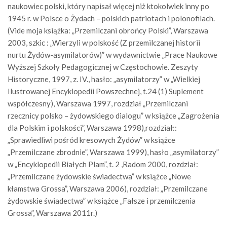
naukowiec polski, który napisał więcej niż ktokolwiek inny po
1945 r. w Polsce o Żydach – polskich patriotach i polonofilach.
(Vide moja książka: „Przemilczani obrońcy Polski”, Warszawa
2003, szkic : „Wierzyli w polskość (Z przemilczanej historii
nurtu Żydów-asymilatorów)” w wydawnictwie „Prace Naukowe
Wyższej Szkoły Pedagogicznej w Częstochowie. Zeszyty
Historyczne, 1997, z. IV., hasło: „asymilatorzy” w „Wielkiej
Ilustrowanej Encyklopedii Powszechnej, t.24 (1) Suplement
współczesny), Warszawa 1997, rozdział „Przemilczani
rzecznicy polsko – żydowskiego dialogu” w książce „Zagrożenia
dla Polskim i polskości”, Warszawa 1998),rozdział::
„Sprawiedliwi pośród kresowych Żydów” w książce
„Przemilczane zbrodnie”, Warszawa 1999), hasło „asymilatorzy”
w „Encyklopedii Białych Plam”, t. 2 ,Radom 2000, rozdział:
„Przemilczane żydowskie świadectwa” w książce „Nowe
kłamstwa Grossa”, Warszawa 2006), rozdział: „Przemilczane
żydowskie świadectwa” w książce „Fałsze i przemilczenia
Grossa”, Warszawa 2011r.)