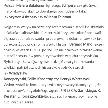
Polsce:
Meiera
Bałabana
i Ignaceg
o
Schipera
, czy głośnych
historyków polskich żydowskiego pochodzenia takich
jak
Szymon Askenazy
czy
Wilhelm Feldman.
Najgorszy wpływ na rozmiary zafałszowań historii Polski miały
działania stalinowskich fałszerzy, którzy częstokroć posuwali
się nawet do fałszowania i preparowania dokumentów, tak jak
dyrektor Żydowskiego Instytutu Historii
Bernard Mark.
Także i
później w latach PRL-u i po 1989 r. nie brakowało fałszowania
historii stosunków polsko-żydowskich w duchu antypolskim.
Było to tym łatwiejsze głównie dzięki zmarginalizowaniu
wielkich patriotycznych historyków polskich takich
jak
Władysław
Konopczyński
,
Feliks
Koneczny
czy
Henryk
Wereszycki
.
Wykorzystali to komunistyczni prożydowscy kłamcy typu „łże –
profesorów”: długoletniego agenta UB i SB
A. Garlickiego, K.
Kersten
,
J. Tomaszewskiego
. etc., etc. i preparujący historię
publicyści i pisarze.