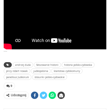
```
andrzej duda
fałszowanie historii
historia polsko-żydowska
jerzy robert nowak
judeopolonia
kłamstwa żydokomuny
paradisus Judeorum
stosunki polsko-żydowskie
9
Udostępnij