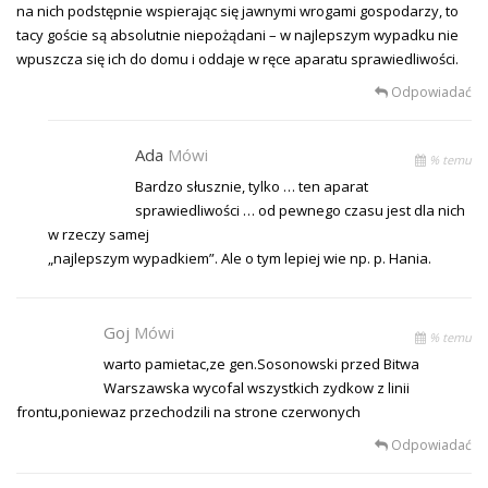
na nich podstępnie wspierając się jawnymi wrogami gospodarzy, to
tacy goście są absolutnie niepożądani – w najlepszym wypadku nie
wpuszcza się ich do domu i oddaje w ręce aparatu sprawiedliwości.
Odpowiadać
Ada
Mówi
% temu
Bardzo słusznie, tylko … ten aparat
sprawiedliwości … od pewnego czasu jest dla nich
w rzeczy samej
„najlepszym wypadkiem”. Ale o tym lepiej wie np. p. Hania.
Goj
Mówi
% temu
warto pamietac,ze gen.Sosonowski przed Bitwa
Warszawska wycofal wszystkich zydkow z linii
frontu,poniewaz przechodzili na strone czerwonych
Odpowiadać