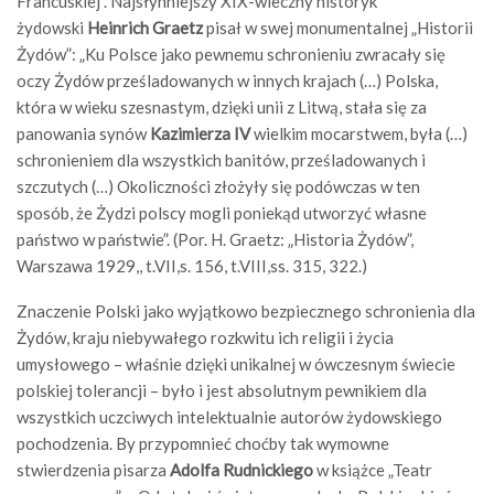
Francuskiej”. Najsłynniejszy XIX-wieczny historyk
żydowski
Heinrich Graetz
pisał w swej monumentalnej „Historii
Żydów”: „Ku Polsce jako pewnemu schronieniu zwracały się
oczy Żydów prześladowanych w innych krajach (…) Polska,
która w wieku szesnastym, dzięki unii z Litwą, stała się za
panowania synów
Kazimierza IV
wielkim mocarstwem, była (…)
schronieniem dla wszystkich banitów, prześladowanych i
szczutych (…) Okoliczności złożyły się podówczas w ten
sposób, że Żydzi polscy mogli poniekąd utworzyć własne
państwo w państwie”. (Por. H. Graetz: „Historia Żydów”,
Warszawa 1929,, t.VII,s. 156, t.VIII,ss. 315, 322.)
Znaczenie Polski jako wyjątkowo bezpiecznego schronienia dla
Żydów, kraju niebywałego rozkwitu ich religii i życia
umysłowego – właśnie dzięki unikalnej w ówczesnym świecie
polskiej tolerancji – było i jest absolutnym pewnikiem dla
wszystkich uczciwych intelektualnie autorów żydowskiego
pochodzenia. By przypomnieć choćby tak wymowne
stwierdzenia pisarza
Adolfa Rudnickiego
w książce „Teatr