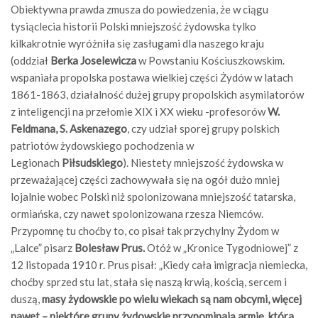
Obiektywna prawda zmusza do powiedzenia, że w ciągu
tysiąclecia historii Polski mniejszość żydowska tylko
kilkakrotnie wyróżniła się zasługami dla naszego kraju
(oddział
Berka Joselewicza
w Powstaniu Kościuszkowskim.
wspaniała propolska postawa wielkiej części Żydów w latach
1861-1863, działalność dużej grupy propolskich asymilatorów
z inteligencji na przełomie XIX i XX wieku -profesorów
W.
Feldmana, S. Askenazego
, czy udział sporej grupy polskich
patriotów żydowskiego pochodzenia w
Legionach
Piłsudskiego
). Niestety mniejszość żydowska w
przeważającej części zachowywała się na ogół dużo mniej
lojalnie wobec Polski niż spolonizowana mniejszość tatarska,
ormiańska, czy nawet spolonizowana rzesza Niemców.
Przypomnę tu choćby to, co pisał tak przychylny Żydom w
„Lalce” pisarz
Bolesław Prus.
Otóż w „Kronice Tygodniowej” z
12 listopada 1910 r. Prus pisał: „Kiedy cała imigracja niemiecka,
choćby sprzed stu lat, stała się naszą krwią, kością, sercem i
duszą,
masy żydowskie po wielu wiekach są nam obcymi, więcej
nawet – niektóre grupy żydowskie przypominają armię, która