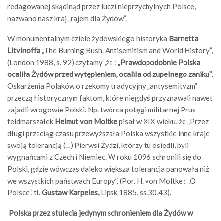
redagowanej skądinąd przez ludzi nieprzychylnych Polsce,
nazwano nasz kraj „rajem dla Żydów”.
W monumentalnym dziele żydowskiego historyka
Barnetta
Litvinoffa
„The Burning Bush. Antisemitism and World History”,
(London 1988, s. 92) czytamy ,że :
„Prawdopodobnie Polska
ocaliła Żydów przed wytępieniem, ocaliła od zupełnego zaniku”
.
Oskarżenia Polaków o rzekomy tradycyjny „antysemityzm”
przeczą historycznym faktom, które niegdyś przyznawali nawet
zajadli wrogowie Polski. Np. twórca potęgi militarnej Prus
feldmarszałek
Helmut von Moltke
pisał w XIX wieku, że „Przez
długi przeciąg czasu przewyższała Polska wszystkie inne kraje
swoją tolerancją (…) Pierwsi Żydzi, którzy tu osiedli, byli
wygnańcami z Czech i Niemiec. W roku 1096 schronili się do
Polski, gdzie wówczas daleko większa tolerancja panowała niż
we wszystkich państwach Europy”. (Por. H. von Moltke : „O
Polsce”, tł
. Gustaw Karpeles,
Lipsk 1885, ss.30,43).
Polska przez stulecia jedynym schronieniem dla Żydów w