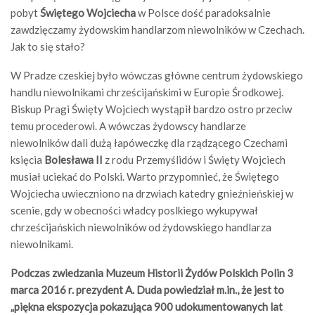
pobyt
Świętego Wojciecha
w Polsce dość paradoksalnie
zawdzięczamy żydowskim handlarzom niewolników w Czechach.
Jak to się stało?
W Pradze czeskiej było wówczas główne centrum żydowskiego
handlu niewolnikami chrześcijańskimi w Europie Środkowej.
Biskup Pragi Święty Wojciech wystąpił bardzo ostro przeciw
temu procederowi. A wówczas żydowscy handlarze
niewolników dali dużą łapóweczkę dla rządzącego Czechami
księcia
Bolesława II
z rodu Przemyślidów i Święty Wojciech
musiał uciekać do Polski. Warto przypomnieć, że Świętego
Wojciecha uwieczniono na drzwiach katedry gnieźnieńskiej w
scenie, gdy w obecności władcy poslkiego wykupywał
chrześcijańskich niewolników od żydowskiego handlarza
niewolnikami.
Podczas zwiedzania Muzeum Historii Żydów Polskich Polin 3
marca 2016 r. prezydent A. Duda powiedział m.in., że jest to
„piękna ekspozycja pokazująca 900 udokumentowanych lat