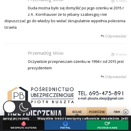
% temu
Duda można było się domyślić po jego ożenku w 2015 r
z A . Kornhauser że to jebany szabesgoj i nie
dopuszczać go do władzy bo widać skrupulatnie wypełnia polecenia
Izraela
Odpowiadać
Przema00g
Mówi
% temu
Oczywiście przeprwszam ożenku w 1994 r od 2015 jest
prezydentem
Odpowiadać
×
ozwój.
Wszystkie treści tworzymy całkowicie niezależnie. Jeśli doceniasz nas
WESPRZYJ AUTORA
PAYPAL
POSTAW KAWĘ