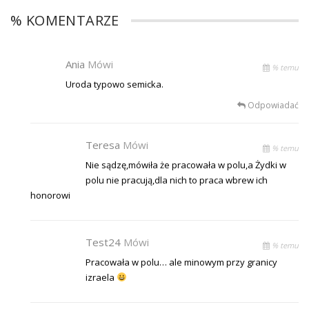
% KOMENTARZE
Ania
Mówi
% temu
Uroda typowo semicka.
Odpowiadać
Teresa
Mówi
% temu
Nie sądzę,mówiła że pracowała w polu,a Żydki w
polu nie pracują,dla nich to praca wbrew ich
honorowi
Test24
Mówi
% temu
Pracowała w polu… ale minowym przy granicy
izraela