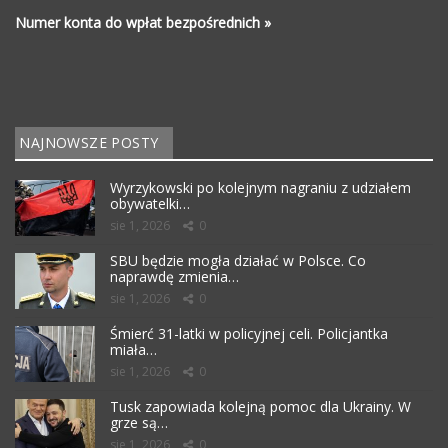
Numer konta do wpłat bezpośrednich »
NAJNOWSZE POSTY
Wyrzykowski po kolejnym nagraniu z udziałem
obywatelki…
sie 1, 2026
0
SBU będzie mogła działać w Polsce. Co
naprawdę zmienia…
sie 1, 2026
0
Śmierć 31-latki w policyjnej celi. Policjantka
miała…
sie 1, 2026
0
Tusk zapowiada kolejną pomoc dla Ukrainy. W
grze są…
sie 1, 2026
0