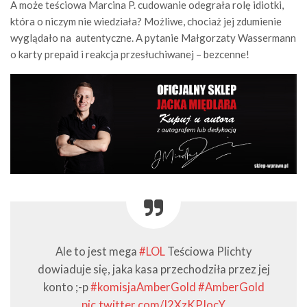
A może teściowa Marcina P. cudowanie odegrała rolę idiotki,
która o niczym nie wiedziała? Możliwe, chociaż jej zdumienie
wyglądało na autentyczne. A pytanie Małgorzaty Wassermann
o karty prepaid i reakcja przesłuchiwanej – bezcenne!
Ale to jest mega
#LOL
Teściowa Plichty
dowiaduje się, jaka kasa przechodziła przez jej
konto ;-p
#komisjaAmberGold
#AmberGold
pic.twitter.com/I2XzKPJocY