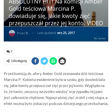
ABSOLUTNY HIT! Na komisji Amber
Gold teściowa Marcina P.
dowiaduje się, jakie kwoty zięć
przepuszczał przez jej konto. VIDEO
Last updated
wrz 25, 2017
Przez %
fot. twitter
7
Udostępnij
Przed komisją ds. afery Amber Gold zeznawała dziś teściowa
Marcina P. Kobieta ewidentnie była w szoku, gdy dowiedziała
się, jakie kwoty przepuszczał zięć przez jej konto. Wygląda na
to, że hasło „wszyscy wszystko wiedzą” w przypadku tej pani
jest całkowicie chybione. Najwyraźniej zięć zrobił z niej słupa, a
efekt można było zobaczyć podczas dzisiejszego przesłuchania.