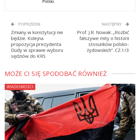
Polski.
POPRZEDNI
NASTĘPNY
Zmiany w konstytucji nie
Prof. J.R. Nowak: „Rozbić
będzie. Kolejna
fałszywe mity o historii
propozycja prezydenta
stosunków polsko-
Dudy w sprawie wyboru
żydowskich”. CZ.1/3
sędziów do KRS
MOŻE CI SIĘ SPODOBAĆ RÓWNIEŻ
WIADOMOŚCI