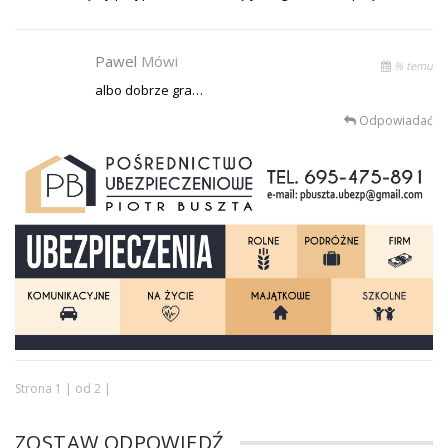
Pawel
Mówi
% temu
albo dobrze gra…
Odpowiadać
Strona 1 | od 2 |
ZOSTAW ODPOWIEDŹ