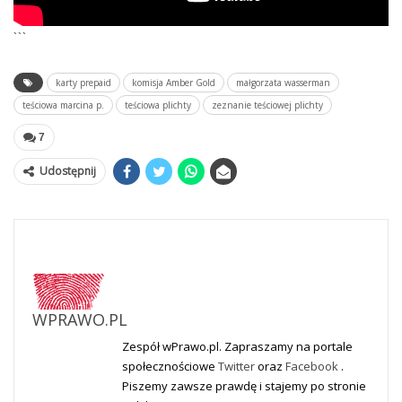
```
karty prepaid
komisja Amber Gold
małgorzata wasserman
teściowa marcina p.
teściowa plichty
zeznanie teściowej plichty
7
Udostępnij
WPRAWO.PL
Zespół wPrawo.pl. Zapraszamy na portale
społecznościowe
Twitter
oraz
Facebook
.
Piszemy zawsze prawdę i stajemy po stronie