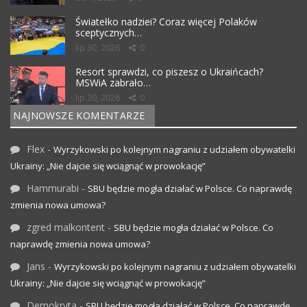
Światełko nadziei? Coraz więcej Polaków
sceptycznych…
lip 30, 2026
0
Resort sprawdzi, co piszesz o Ukraińcach?
MSWiA zabrało…
lip 30, 2026
0
NAJNOWSZE KOMENTARZE
Flex
-
Wyrzykowski po kolejnym nagraniu z udziałem obywatelki
Ukrainy: „Nie dajcie się wciągnąć w prowokację”
Hammurabi
-
SBU będzie mogła działać w Polsce. Co naprawdę
zmienia nowa umowa?
zgred malkontent
-
SBU będzie mogła działać w Polsce. Co
naprawdę zmienia nowa umowa?
Jans
-
Wyrzykowski po kolejnym nagraniu z udziałem obywatelki
Ukrainy: „Nie dajcie się wciągnąć w prowokację”
Demokryta
-
SBU będzie mogła działać w Polsce. Co naprawdę