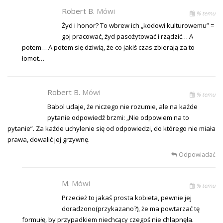
Robert B.
Mówi
% temu
Żyd i honor? To wbrew ich „kodowi kulturowemu” =
goj pracować, żyd pasożytować i rządzić… A
potem… A potem się dziwią, że co jakiś czas zbierają za to
łomot…
Robert B.
Mówi
% temu
Babol udaje, że niczego nie rozumie, ale na każde
pytanie odpowiedź brzmi: „Nie odpowiem na to
pytanie”. Za każde uchylenie się od odpowiedzi, do którego nie miała
prawa, dowalić jej grzywnę.
Odpowiadać
M.
Mówi
% temu
Przecież to jakaś prosta kobieta, pewnie jej
doradzono(przykazano?), że ma powtarzać tę
formułę, by przypadkiem niechcący czegoś nie chlapnęła.