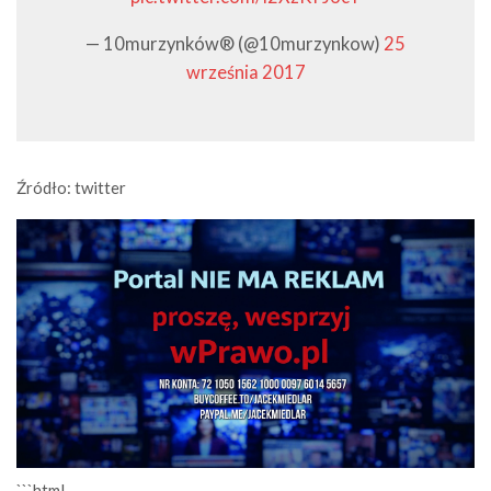
— 10murzynków® (@10murzynkow)
25
września 2017
Źródło: twitter
```html