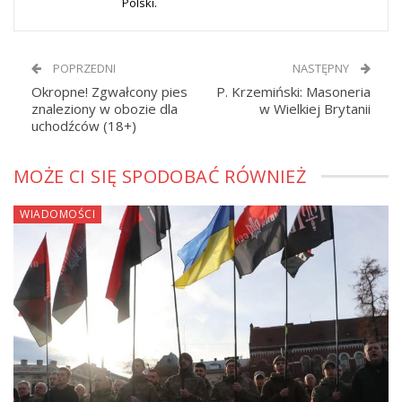
Polski.
POPRZEDNI
NASTĘPNY
Okropne! Zgwałcony pies
P. Krzemiński: Masoneria
znaleziony w obozie dla
w Wielkiej Brytanii
uchodźców (18+)
MOŻE CI SIĘ SPODOBAĆ RÓWNIEŻ
WIADOMOŚCI