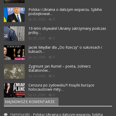
Polska i Ukraina o dalszym wsparciu. Sybiha
podziękował…
lip 25, 2026
0
19-letni obywatel Ukrainy zatrzymany podczas
próby…
lip 25, 2026
0
Jacek Międlar dla „Do Rzeczy” o sukcesach i
kulisach…
lip 24, 2026
0
Zygmunt Jan Rumel – poeta, żołnierz
Batalionów…
lip 24, 2026
0
Cenzura po żydowsku?! Książki burzące
holocaustowe mity…
lip 23, 2026
0
NAJNOWSZE KOMENTARZE
Hammurabi
-
Polska i Ukraina o dalszym wsparciu. Sybiha