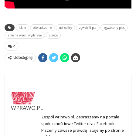
```
islam
oświadczenie
uchodźcy
zgwałcili psa
zgwałcony pies
zmiana wersji wydarzeń
zoosos
2
Udostępnij
WPRAWO.PL
Zespół wPrawo.pl. Zapraszamy na portale
społecznościowe
Twitter
oraz
Facebook
.
Piszemy zawsze prawdę i stajemy po stronie