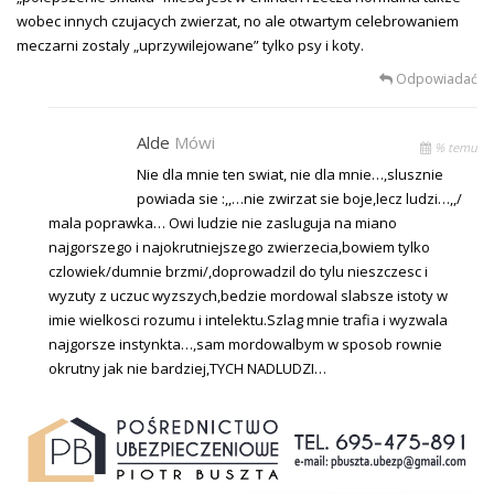
wobec innych czujacych zwierzat, no ale otwartym celebrowaniem
meczarni zostaly „uprzywilejowane” tylko psy i koty.
Odpowiadać
Alde
Mówi
% temu
Nie dla mnie ten swiat, nie dla mnie…,slusznie
powiada sie :,,…nie zwirzat sie boje,lecz ludzi…,,/
mala poprawka… Owi ludzie nie zasluguja na miano
najgorszego i najokrutniejszego zwierzecia,bowiem tylko
czlowiek/dumnie brzmi/,doprowadzil do tylu nieszczesc i
wyzuty z uczuc wyzszych,bedzie mordowal slabsze istoty w
imie wielkosci rozumu i intelektu.Szlag mnie trafia i wyzwala
najgorsze instynkta…,sam mordowalbym w sposob rownie
okrutny jak nie bardziej,TYCH NADLUDZI…