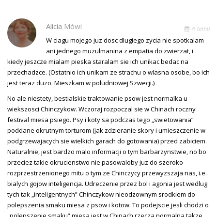
Alicia
Mówi
% temu
W ciagu mojego juz dosc dlugiego zycia nie spotkalam
ani jednego muzulmanina z empatia do zwierzat, i
kiedy jeszcze mialam pieska staralam sie ich unikac bedac na
przechadzce. (Ostatnio ich unikam ze strachu o wlasna osobe, bo ich
jest teraz duzo. Mieszkam w poludniowej Szwecji.)
No ale niestety, bestialskie traktowanie psow jest normalka u
wiekszosci Chinczykow. Wczoraj rozpoczal sie w Chinach roczny
festival miesa psiego. Psy i koty sa podczas tego „swietowania”
poddane okrutnym torturom (jak zdzieranie skory i umieszczenie w
podgrzewajacych sie wielkich garach do gotowania) przed zabiciem.
Naturalnie, jest bardzo malo informacji o tym barbarzynstwie, no bo
przeciez takie okrucienstwo nie pasowaloby juz do szeroko
rozprzestrzenionego mitu o tym ze Chinczycy przewyzszaja nas, i.e.
bialych gojow inteligencja. Udreczenie przez bol i agonia jest wedlug
tych tak „inteligentnych” Chinczykow nieodzownym srodkiem do
polepszenia smaku miesa z psow i kotow. To podejscie jesli chodzi o
„polepszenie smaku” miesa jest w Chinach rzecza normalna takze