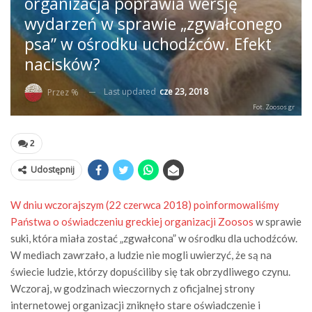
organizacja poprawia wersję
wydarzeń w sprawie „zgwałconego
psa” w ośrodku uchodźców. Efekt
nacisków?
Last updated
cze 23, 2018
Przez %
Fot. Zoosos.gr
2
Udostępnij
W dniu wczorajszym (22 czerwca 2018) poinformowaliśmy
Państwa o oświadczeniu greckiej organizacji Zoosos
w sprawie
suki, która miała zostać „zgwałcona” w ośrodku dla uchodźców.
W mediach zawrzało, a ludzie nie mogli uwierzyć, że są na
świecie ludzie, którzy dopuściliby się tak obrzydliwego czynu.
Wczoraj, w godzinach wieczornych z oficjalnej strony
internetowej organizacji zniknęło stare oświadczenie i