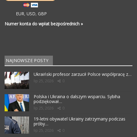
EUR
,
USD
,
GBP
Numer konta do wpłat bezpośrednich »
NAJNOWSZE POSTY
Ukraiński profesor zarzucił Polsce współpracę z…
lip 25, 2026
0
Polska i Ukraina o dalszym wsparciu. Sybiha
podziękował…
lip 25, 2026
0
19-letni obywatel Ukrainy zatrzymany podczas
próby…
lip 25, 2026
0