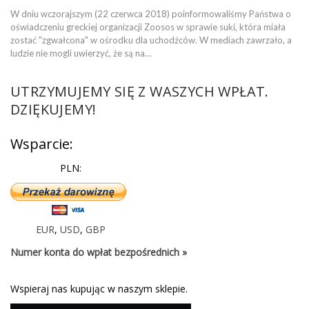
W dniu wczorajszym (22 czerwca 2018) poinformowaliśmy Państwa o
oświadczeniu greckiej organizacji Zoosos w sprawie suki, która miała
zostać "zgwałcona" w ośrodku dla uchodźców. W mediach zawrzało, a
ludzie nie mogli uwierzyć, że są na…
UTRZYMUJEMY SIĘ Z WASZYCH WPŁAT.
DZIĘKUJEMY!
Wsparcie:
PLN:
EUR
,
USD
,
GBP
Numer konta do wpłat bezpośrednich »
Wspieraj nas kupując w naszym sklepie.