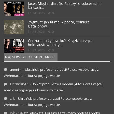
Jacek Międlar dla „Do Rzeczy” o sukcesach i
kulisach…
lip 24, 2026
0
Zygmunt Jan Rumel – poeta, żołnierz
Batalionów…
lip 24, 2026
0
Cenzura po żydowsku?! Książki burzące
holocaustowe mity…
lip 23, 2026
0
NAJNOWSZE KOMENTARZE
-
anonim
Ukraiński profesor zarzucił Polsce współpracę z
Wehrmachtem. Burza po jego wpisie
Demokryta
-
Bojkot produktów z kodem „482”. Coraz więcej
apeli o rezygnację z ukraińskich marek
z-k
-
Ukraiński profesor zarzucił Polsce współpracę z
Wehrmachtem. Burza po jego wpisie
z-k
-
19-letni obywatel Ukrainy zatrzymany podczas próby