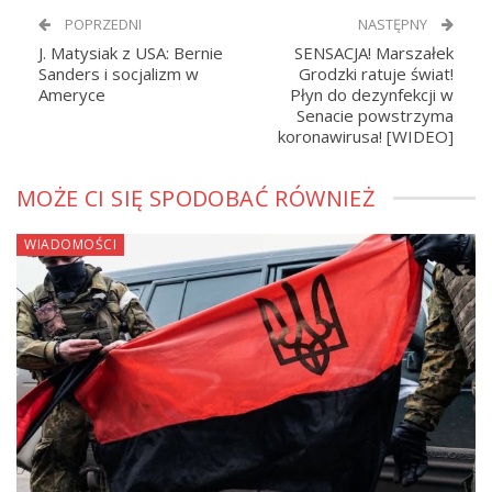
POPRZEDNI
NASTĘPNY
J. Matysiak z USA: Bernie
SENSACJA! Marszałek
Sanders i socjalizm w
Grodzki ratuje świat!
Ameryce
Płyn do dezynfekcji w
Senacie powstrzyma
koronawirusa! [WIDEO]
MOŻE CI SIĘ SPODOBAĆ RÓWNIEŻ
WIADOMOŚCI