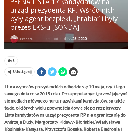
PEŁNA LISTA 17 kandydatów na
urząd prezydenta RP. Wśród nich
były agent bezpieki, „hrabia” i były
prezes ŁKS-u [SONDA]
Last updated
lut 25, 2020
Przez %
8
Udostępnij
I tura wyborów prezydenckich odbędzie się 10 maja, czyli tego
samego dnia co w 2015 roku. Poza popularnymi, przewijającymi
się mediach głównego nurtu nazwiskami kandydatów, są także
takie, o których wielu z pewnością dowie się po raz pierwszy.
Lista kandydatów na urząd prezydenta RP nie ogranicza się do
Andrzeja Dudy, Małgorzaty Kidawy-Błońskiej, Władysława
Kosiniaka-Kamysza, Krzysztofa Bosaka, Roberta Biedronia i