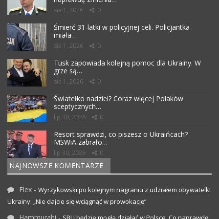
sie 1, 2026
0
Śmierć 31-latki w policyjnej celi. Policjantka
miała…
sie 1, 2026
0
Tusk zapowiada kolejną pomoc dla Ukrainy. W
grze są…
sie 1, 2026
0
Światełko nadziei? Coraz więcej Polaków
sceptycznych…
lip 30, 2026
0
Resort sprawdzi, co piszesz o Ukraińcach?
MSWiA zabrało…
lip 30, 2026
0
NAJNOWSZE KOMENTARZE
Flex
-
Wyrzykowski po kolejnym nagraniu z udziałem obywatelki
Ukrainy: „Nie dajcie się wciągnąć w prowokację”
Hammurabi
-
SBU będzie mogła działać w Polsce. Co naprawdę