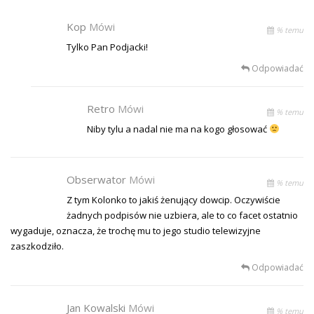
Kop
Mówi
% temu
Tylko Pan Podjacki!
Odpowiadać
Retro
Mówi
% temu
Niby tylu a nadal nie ma na kogo głosować
Obserwator
Mówi
% temu
Z tym Kolonko to jakiś żenujący dowcip. Oczywiście
żadnych podpisów nie uzbiera, ale to co facet ostatnio
wygaduje, oznacza, że trochę mu to jego studio telewizyjne
zaszkodziło.
Odpowiadać
Jan Kowalski
Mówi
% temu