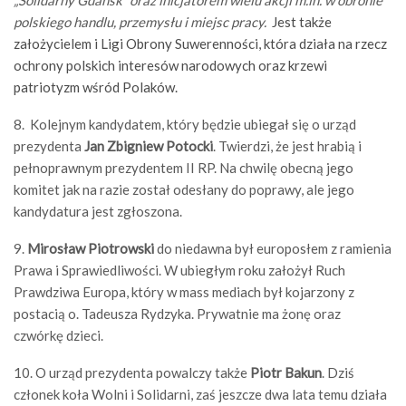
„Solidarny Gdańsk” oraz inicjatorem wielu akcji m.in. w obronie
polskiego handlu, przemysłu i miejsc pracy.
Jest także
założycielem i Ligi Obrony Suwerenności, która działa na rzecz
ochrony polskich interesów narodowych oraz krzewi
patriotyzm wśród Polaków.
8. Kolejnym kandydatem, który będzie ubiegał się o urząd
prezydenta
Jan Zbigniew Potocki
. Twierdzi, że jest hrabią i
pełnoprawnym prezydentem II RP. Na chwilę obecną jego
komitet jak na razie został odesłany do poprawy, ale jego
kandydatura jest zgłoszona.
9.
Mirosław Piotrowski
do niedawna był europosłem z ramienia
Prawa i Sprawiedliwości. W ubiegłym roku założył Ruch
Prawdziwa Europa, który w mass mediach był kojarzony z
postacią o. Tadeusza Rydzyka. Prywatnie ma żonę oraz
czwórkę dzieci.
10. O urząd prezydenta powalczy także
Piotr Bakun
. Dziś
członek koła Wolni i Solidarni, zaś jeszcze dwa lata temu działa