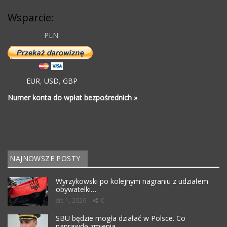
Wsparcie:
PLN:
EUR
,
USD
,
GBP
Numer konta do wpłat bezpośrednich »
NAJNOWSZE POSTY
Wyrzykowski po kolejnym nagraniu z udziałem
obywatelki…
sie 1, 2026
0
SBU będzie mogła działać w Polsce. Co
naprawdę zmienia…