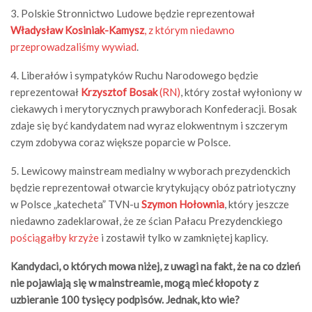
3. Polskie Stronnictwo Ludowe będzie reprezentował
Władysław Kosiniak-Kamysz
, z którym niedawno
przeprowadzaliśmy wywiad
.
4. Liberałów i sympatyków Ruchu Narodowego będzie
reprezentował
Krzysztof Bosak
(RN)
, który został wyłoniony w
ciekawych i merytorycznych prawyborach Konfederacji. Bosak
zdaje się być kandydatem nad wyraz elokwentnym i szczerym
czym zdobywa coraz większe poparcie w Polsce.
5. Lewicowy mainstream medialny w wyborach prezydenckich
będzie reprezentował otwarcie krytykujący obóz patriotyczny
w Polsce „katecheta” TVN-u
Szymon Hołownia
, który jeszcze
niedawno zadeklarował, że ze ścian Pałacu Prezydenckiego
pościągałby krzyże
i zostawił tylko w zamkniętej kaplicy.
Kandydaci, o których mowa niżej, z uwagi na fakt, że na co dzień
nie pojawiają się w mainstreamie, mogą mieć kłopoty z
uzbieranie 100 tysięcy podpisów. Jednak, kto wie?