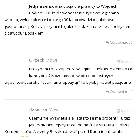
Jedyna sensowna opcja dla prawicy to Wojciech
Podjacki. Duże doświadczenie życiowe, ogromna
wiedza, wykształcenie i do tego 30 lat prowadzi działalność
gospodarczą. Reszta przy nim to jakieś cudaki, na czele z „politykiem
z zawodu” Bosakiem.
Odpowiadać
Orzech
Mówi
% temu
Prezydenci bez zaplecza w sejmie. Ciekaw jestem po co
kandydują? Może aby rozwodnić pozostałych
wyborców szeroko rozumianej opozycji? To byłoby nawet pożądane.
Odpowiadać
Basiorka
Mówi
% temu
Czemu nie wyświetla się lista kto ile ma procent? Tu też
jakieś manipulejszyn? Wiadomo że ta strona jest bliżej
Konfederatów. Ale żeby Bosaka dawać przed Duda to już totalna