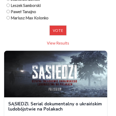
Leszek Samborski
Paweł Tanajno
Mariusz Max Kolonko
View Results