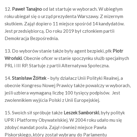
12.
Paweł Tanajno
od lat startuje w wyborach. W ubiegłym
roku ubiegał się o urząd prezydenta Warszawy. Z mizernym
skutkiem. Zajął dopiero 11 miejsce spośród 14 kandydatów.
Jest przedsiębiorcą. Do roku 2019 był członkiem partii
Demokracja Bezpośrednia.
13. Do wyborów stanie także były agent bezpieki, płk
Piotr
Wroński
. Obecnie oficer w stanie spoczynku służb specjalnych
PRL i III RP. Startuje z partii Alternatywa Społeczna.
14.
Stanisław Żółtek
– były działacz Unii Polityki Realnej, a
obecnie Kongresu Nowej Prawicy także powalczy w wyborach,
jeśli uzbiera wymaganą liczbę 100 tysięcy podpisów. Jest
zwolennikiem wyjścia Polski z Unii Europejskiej.
15. Swoich sił spróbuje także
Leszek Samborski
, były polityk
UPR i Platformy Obywatelskiej. W 2004 roku udało mu się
zdobyć mandat posła. Zajął również miejsce Pawła
Piskorskiego, który został wybrany do Parlamentu