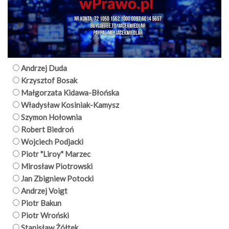
Andrzej Duda
Krzysztof Bosak
Małgorzata Kidawa-Błońska
Władysław Kosiniak-Kamysz
Szymon Hołownia
Robert Biedroń
Wojciech Podjacki
Piotr "Liroy" Marzec
Mirosław Piotrowski
Jan Zbigniew Potocki
Andrzej Voigt
Piotr Bakun
Piotr Wroński
Stanisław Żółtek