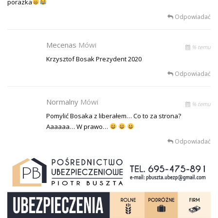
porazka
Odpowiadać
Mecenas
Mówi
% temu
Krzysztof Bosak Prezydent 2020
Odpowiadać
Normalny
Mówi
% temu
Pomylić Bosaka z liberałem… Co to za strona?
Aaaaaa… W prawo…
Odpowiadać