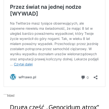
```html
Druga część „Genocidum atrox”