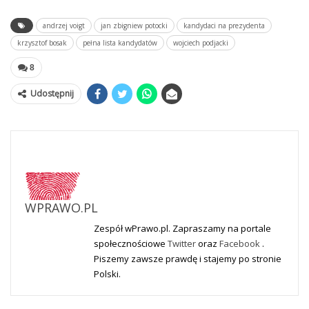
andrzej voigt
jan zbigniew potocki
kandydaci na prezydenta
krzysztof bosak
pełna lista kandydatów
wojciech podjacki
8
Udostępnij
WPRAWO.PL
Zespół wPrawo.pl. Zapraszamy na portale
społecznościowe
Twitter
oraz
Facebook
.
Piszemy zawsze prawdę i stajemy po stronie
Polski.