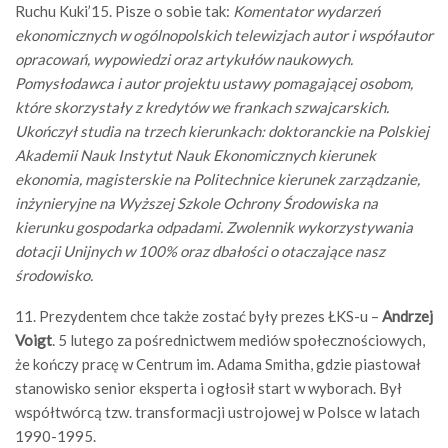
Ruchu Kuki’15. Pisze o sobie tak:
Komentator wydarzeń
ekonomicznych w ogólnopolskich telewizjach autor i współautor
opracowań, wypowiedzi oraz artykułów naukowych.
Pomysłodawca i autor projektu ustawy pomagającej osobom,
które skorzystały z kredytów we frankach szwajcarskich.
Ukończył studia na trzech kierunkach: doktoranckie na Polskiej
Akademii Nauk Instytut Nauk Ekonomicznych kierunek
ekonomia, magisterskie na Politechnice kierunek zarządzanie,
inżynieryjne na Wyższej Szkole Ochrony Środowiska na
kierunku gospodarka odpadami. Zwolennik wykorzystywania
dotacji Unijnych w 100% oraz dbałości o otaczające nasz
środowisko.
11. Prezydentem chce także zostać były prezes ŁKS-u –
Andrzej
Voigt
. 5 lutego za pośrednictwem mediów społecznościowych,
że kończy pracę w Centrum im. Adama Smitha, gdzie piastował
stanowisko senior eksperta i ogłosił start w wyborach. Był
współtwórcą tzw. transformacji ustrojowej w Polsce w latach
1990-1995.