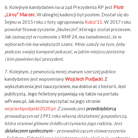
6. Kolejnym kandydatem na urząd Prezydenta RP jest
Piotr
„Liroy” Marzec
. W ubiegłej kadencji był posłem. Dostał się do
Sejmu w 2015 roku z listy ugrupowania
Kukiz’15
. W 2017 roku
powołał Stowarzyszenie „Skuteczni”, którego został prezesem.
Jak zaznaczył w rozmowie z RMF24, ma świadomość, że w
wyborach nie ma większych szans:
Mnie zależy na tym, żeby
podczas swojej kampanii pokazać, w jakim miejscu jesteśmy
i kim powinien być prezydent.
7. Kolejnym, z pewnością mniej znanym szerszej publice
kandydatem jest wspomniany
Wojciech Podjacki
.
Z
wykształcenia jest nauczycielem, ma doktorat z historii. Jest
publicystą. Jego felietony pojawiają się także na portalu
wPrawo.pl. Jak można wyczytać na jego stronie
wojciechpodjacki2020.pl
:
Z zawodu jest
przedsiębiorcą
prowadzącym od 1991 roku własną działalność gospodarczą,
która stanowi główne źródło utrzymania jego rodziny. Jest
działaczem społecznym
– przewodniczącym stowarzyszenia