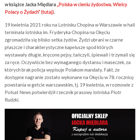
w książce Jacka Międlara
„Polska w cieniu żydostwa. Wielcy
Polacy o Żydach” (tutaj)
.
19 kwietnia 2021 roku na Lotnisku Chopina w Warszawie w hali
terminala lotniska im. Fryderyka Chopina na Okęciu
zgromadziła się blisko setka żydów. Żydzi ubrani w czarne
płaszcze i charakterystyczne kapelusze spod których
wystawały długie, kręcone pejsy, tańczyli, śpiewali i trzymali się
za ręce. Oczywiście bez wymaganego dystansu i maseczek, za
których brak policja wypisuje Polakom mandaty. Fakt, że
dostępne nagranie zostało wykonane na Okęciu w 78. rocznicę
powstania w getcie warszawskim, tj. 19 kwietnia, w rozmowie z
Polsat News potwierdził rzecznik prasowy lotniska Piotr
Rudzki.