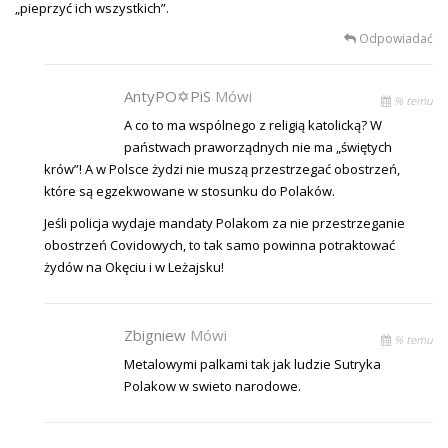
„pieprzyć ich wszystkich”.
Odpowiadać
AntyPO✡PiS
Mówi
% temu
A co to ma wspólnego z religią katolicką? W
państwach praworządnych nie ma „świętych
krów”! A w Polsce żydzi nie muszą przestrzegać obostrzeń,
które są egzekwowane w stosunku do Polaków.
Jeśli policja wydaje mandaty Polakom za nie przestrzeganie
obostrzeń Covidowych, to tak samo powinna potraktować
żydów na Okęciu i w Leżajsku!
Zbigniew
Mówi
% temu
Metalowymi palkami tak jak ludzie Sutryka
Polakow w swieto narodowe.