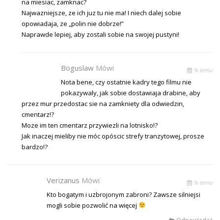
na miesiac, zamknac?
Najwazniejsze, ze ich juz tu nie ma! I niech dalej sobie
opowiadaja, ze „polin nie dobrze!”
Naprawde lepiej, aby zostali sobie na swojej pustyni!
Boguslaw
Mówi
% temu
Nota bene, czy ostatnie kadry tego filmu nie
pokazywaly, jak sobie dostawiaja drabine, aby
przez mur przedostac sie na zamkniety dla odwiedzin,
cmentarz!?
Moze im ten cmentarz przywiezli na lotnisko!?
Jak inaczej mieliby nie móc opóscic strefy tranzytowej, prosze
bardzo!?
Verizanus
Mówi
% temu
Kto bogatym i uzbrojonym zabroni? Zawsze silniejsi
mogli sobie pozwolić na więcej