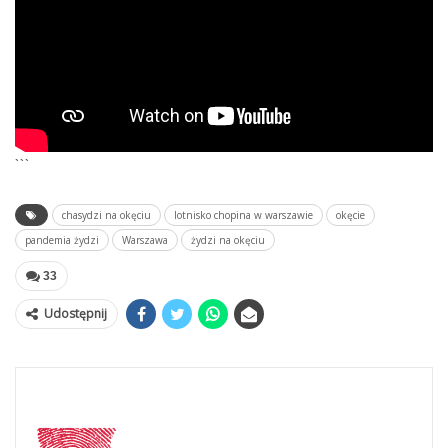
```
chasydzi na okęciu
lotnisko chopina w warszawie
okęcie
pandemia żydzi
Warszawa
żydzi na okęciu
33
Udostępnij