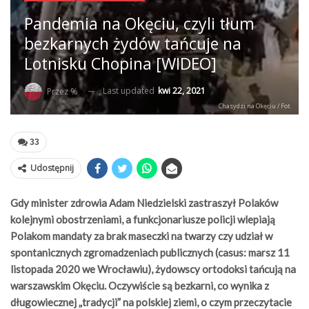
Pandemia na Okęciu, czyli tłum
bezkarnych żydów tańcuje na
Lotnisku Chopina [WIDEO]
Last updated
kwi 22, 2021
Przez %
Chasydzi na Okęciu / Fot.
33
Udostępnij
Gdy minister zdrowia Adam Niedzielski zastraszył Polaków
kolejnymi obostrzeniami, a funkcjonariusze policji wlepiają
Polakom mandaty za brak maseczki na twarzy czy udział w
spontanicznych zgromadzeniach publicznych (casus: marsz 11
listopada 2020 we Wrocławiu), żydowscy ortodoksi tańcują na
warszawskim Okęciu. Oczywiście są bezkarni, co wynika z
długowiecznej „tradycji” na polskiej ziemi, o czym przeczytacie