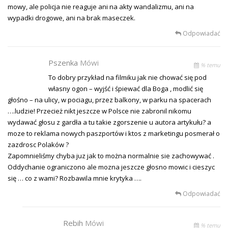
mowy, ale policja nie reaguje ani na akty wandalizmu, ani na
wypadki drogowe, ani na brak maseczek.
Odpowiadać
Pszenka
Mówi
% temu
To dobry przykład na filmiku jak nie chować się pod
własny ogon – wyjść i śpiewać dla Boga , modlić się
głośno – na ulicy, w pociagu, przez balkony, w parku na spacerach
….ludzie! Przecież nikt jeszcze w Polsce nie zabronil nikomu
wydawać głosu z gardła a tu takie zgorszenie u autora artykułu? a
moze to reklama nowych paszportów i ktos z marketingu posmerał o
zazdrosc Polaków ?
Zapomnieliśmy chyba juz jak to można normalnie sie zachowywać .
Oddychanie ograniczono ale mozna jeszcze głosno mowic i cieszyc
się … co z wami? Rozbawila mnie krytyka ….
Odpowiadać
Rebih
Mówi
% temu