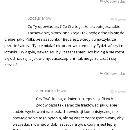
Odpowiadać
Szczur
Mówi
% temu
Co Ty opowiadasz? Co Ci z tego, że akceptujesz takie
zachowanie, skoro inne kraje i tak będą odnosiły się do
Ciebie, jako Polki, bez szacunku? Będziesz wtedy tłumaczyła, że
przecież akurat Ty nie miałaś nic przeciwko temu, by Żydzi tańczyli na
lotnisku? W ogóle, nawet jeśli byli zaszczepieni, ich biologia nie różni
się od naszej, a jak wiemy, zaszczepieni i tak mogą zarażać i się
zarazić.
Odpowiadać
Ziemianka
Mówi
% temu
Czy Twój los się odmieni na lepsze, jeśli tych
Żydów będą tak samo źle traktować, jak Ciebie?
Ludzie wychowani na ideałach rewolucji komunistycznej nie
stawiają sobie tego pytania, ale są wręcz zaprogramowani, aby
wszystkich równać w dół, i szczuć na tych, którym jest lepiej.