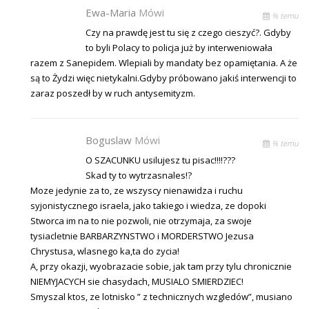
Ewa-Maria
Mówi
% temu
Czy na prawdę jest tu się z czego cieszyć?. Gdyby
to byli Polacy to policja już by interweniowała
razem z Sanepidem. Wlepiali by mandaty bez opamiętania. A że
są to Żydzi więc nietykalni.Gdyby próbowano jakiś interwencji to
zaraz poszedł by w ruch antysemityzm.
Boguslaw
Mówi
% temu
O SZACUNKU usilujesz tu pisac!!!!???
Skad ty to wytrzasnales!?
Moze jedynie za to, ze wszyscy nienawidza i ruchu
syjonistycznego israela, jako takiego i wiedza, ze dopoki
Stworca im na to nie pozwoli, nie otrzymaja, za swoje
tysiacletnie BARBARZYNSTWO i MORDERSTWO Jezusa
Chrystusa, wlasnego ka,ta do zycia!
A, przy okazji, wyobrazacie sobie, jak tam przy tylu chronicznie
NIEMYJACYCH sie chasydach, MUSIALO SMIERDZIEC!
Smyszal ktos, ze lotnisko ” z technicznych wzgledów”, musiano