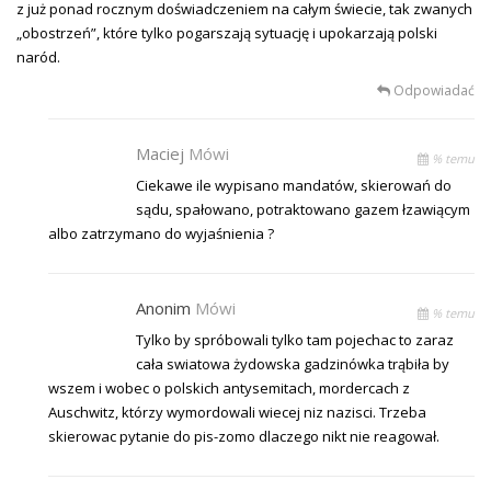
z już ponad rocznym doświadczeniem na całym świecie, tak zwanych
„obostrzeń”, które tylko pogarszają sytuację i upokarzają polski
naród.
Odpowiadać
Maciej
Mówi
% temu
Ciekawe ile wypisano mandatów, skierowań do
sądu, spałowano, potraktowano gazem łzawiącym
albo zatrzymano do wyjaśnienia ?
Anonim
Mówi
% temu
Tylko by spróbowali tylko tam pojechac to zaraz
cała swiatowa żydowska gadzinówka trąbiła by
wszem i wobec o polskich antysemitach, mordercach z
Auschwitz, którzy wymordowali wiecej niz nazisci. Trzeba
skierowac pytanie do pis-zomo dlaczego nikt nie reagował.