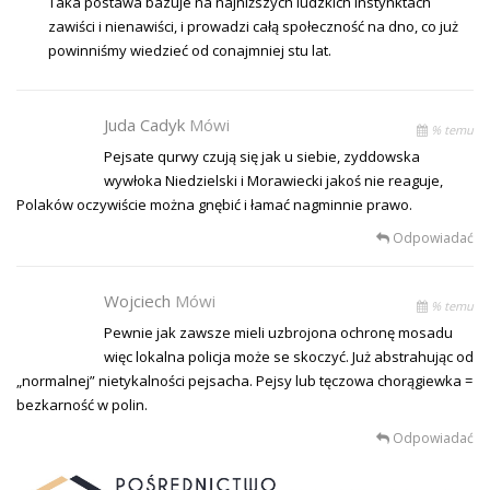
Taka postawa bazuje na najniższych ludzkich instynktach
zawiści i nienawiści, i prowadzi całą społeczność na dno, co już
powinniśmy wiedzieć od conajmniej stu lat.
Juda Cadyk
Mówi
% temu
Pejsate qurwy czują się jak u siebie, zyddowska
wywłoka Niedzielski i Morawiecki jakoś nie reaguje,
Polaków oczywiście można gnębić i łamać nagminnie prawo.
Odpowiadać
Wojciech
Mówi
% temu
Pewnie jak zawsze mieli uzbrojona ochronę mosadu
więc lokalna policja może se skoczyć. Już abstrahując od
„normalnej” nietykalności pejsacha. Pejsy lub tęczowa chorągiewka =
bezkarność w polin.
Odpowiadać