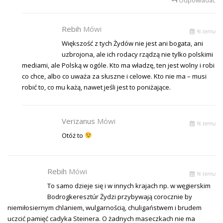
Odpowiadać
Rebih
Mówi
% temu
Większość z tych Żydów nie jest ani bogata, ani
uzbrojona, ale ich rodacy rządzą nie tylko polskimi
mediami, ale Polską w ogóle. Kto ma władzę, ten jest wolny i robi
co chce, albo co uważa za słuszne i celowe. Kto nie ma – musi
robić to, co mu każą, nawet jeśli jest to poniżające.
Verizanus
Mówi
% temu
Otóż to
Rebih
Mówi
% temu
To samo dzieje się i w innych krajach np. w węgierskim
Bodrogkeresztúr Żydzi przybywają corocznie by
niemiłosiernym chlaniem, wulgarnością, chuligaństwem i brudem
uczcić pamięć cadyka Steinera. O żadnych maseczkach nie ma