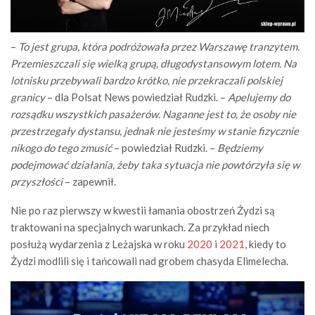
–
To jest grupa, która podróżowała przez Warszawę tranzytem.
Przemieszczali się wielką grupą, długodystansowym lotem. Na
lotnisku przebywali bardzo krótko, nie przekraczali polskiej
granicy
– dla Polsat News powiedział Rudzki. –
Apelujemy do
rozsądku wszystkich pasażerów. Naganne jest to, że osoby nie
przestrzegały dystansu, jednak nie jesteśmy w stanie fizycznie
nikogo do tego zmusić
– powiedział Rudzki. –
Będziemy
podejmować działania, żeby taka sytuacja nie powtórzyła się w
przyszłości
– zapewnił.
Nie po raz pierwszy w kwestii łamania obostrzeń Żydzi są
traktowani na specjalnych warunkach. Za przykład niech
posłużą wydarzenia z Leżajska w roku
2020
i
2021
, kiedy to
Żydzi modlili się i tańcowali nad grobem chasyda Elimelecha.