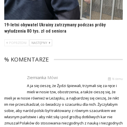
19-letni obywatel Ukrainy zatrzymany podczas próby
wyłudzenia 80 tys. zł od seniora
POPRZEDNI
NASTĘPNY
% KOMENTARZE
Ziemianka
Mówi
% temu
A ja się cieszę, że Żydzi śpiewali, trzymali się za ręce i
mieli w nosie tzw, obostrzenia, a także cieszę się, że
mieli je w nosie również w Leżajsku, a najbardziej się cieszę, że nikt
im nie przeszkadzał, co świadczy o szacunku dla nich. Życzyłabym
sobie, aby naród polski był traktowany z równym szacunkiem we
własnym państwie i aby nikt siłą i pod groźbą dotkliwych kar nie
zmuszał Polaków do stosowania niezgodnych z nauką i niezgodnych