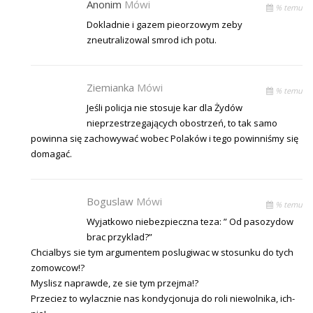
Anonim
Mówi
% temu
Dokladnie i gazem pieorzowym zeby
zneutralizowal smrod ich potu.
Ziemianka
Mówi
% temu
Jeśli policja nie stosuje kar dla Żydów
nieprzestrzegających obostrzeń, to tak samo
powinna się zachowywać wobec Polaków i tego powinniśmy się
domagać.
Boguslaw
Mówi
% temu
Wyjatkowo niebezpieczna teza: ” Od pasozydow
brac przyklad?”
Chcialbys sie tym argumentem poslugiwac w stosunku do tych
zomowcow!?
Myslisz naprawde, ze sie tym przejma!?
Przeciez to wylacznie nas kondycjonuja do roli niewolnika, ich-