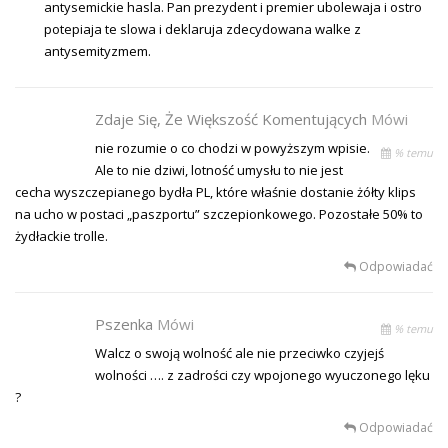
antysemickie hasla. Pan prezydent i premier ubolewaja i ostro
potepiaja te slowa i deklaruja zdecydowana walke z
antysemityzmem.
Zdaje Się, Że Większość Komentujących
Mówi
nie rozumie o co chodzi w powyższym wpisie.
% temu
Ale to nie dziwi, lotność umysłu to nie jest
cecha wyszczepianego bydła PL, które właśnie dostanie żółty klips
na ucho w postaci „paszportu” szczepionkowego. Pozostałe 50% to
żydłackie trolle.
Odpowiadać
Pszenka
Mówi
% temu
Walcz o swoją wolność ale nie przeciwko czyjejś
wolności …. z zadrości czy wpojonego wyuczonego lęku
?
Odpowiadać