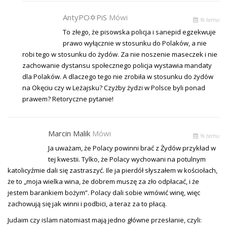
AntyPO✡PiS
Mówi
% temu
To złego, że pisowska policja i sanepid egzekwuje
prawo wyłącznie w stosunku do Polaków, a nie
robi tego w stosunku do żydów. Za nie noszenie maseczek i nie
zachowanie dystansu społecznego policja wystawia mandaty
dla Polaków. A dlaczego tego nie zrobiła w stosunku do żydów
na Okęciu czy w Leżajsku? Czyżby żydzi w Polsce byli ponad
prawem? Retoryczne pytanie!
Marcin Malik
Mówi
% temu
Ja uważam, że Polacy powinni brać z Żydów przykład w
tej kwestii. Tylko, że Polacy wychowani na potulnym
katolicyźmie dali się zastraszyć. Ile ja pierdół słyszałem w kościołach,
że to „moja wielka wina, że dobrem muszę za zło odpłacać, i że
jestem barankiem bożym”. Polacy dali sobie wmówić winę, więc
zachowują się jak winni i podbici, a teraz za to płacą.
Judaim czy islam natomiast mają jedno główne przesłanie, czyli: