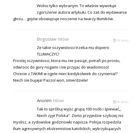
Wolno tylko wybranym. To właśnie wywołuje
zgorszenie autora artykułu. Co zaś do wydawania
głosu… gojów obowiązuje noszenie na twarzy tłumików.
Boguslaw
Mówi
% temu
Ze takie oczywistosci trzeba mu dopiero
TLUMACZYC!
Prostej oczywistosci, ktora mu nie pasuje, potrafi po prostu,
odwrocic do gory nogami i nie przyjac do wiadomosci!
Chcecie z TAKIMI w ogole miec kiedykolwiek do czynienia!?
Niech sie bujaja! Paszol won, smierdziele!
Anonim
Mówi
% temu
Tak to spróbuj wyjsc grupą 100 osób i śpiewać,,
Niech zyje Polska”. Zomo przyjedzie szybciej niz
myslisz, a zydowskie godzinowki napisza. Policja rozpedzila
tlum agresywnych ekstremistow katolickich, wykrzykujacych