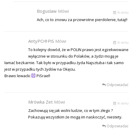
Boguslaw
Mówi
% temu
Ach, co to znowu za przewrotne pierdolenie, tutaj!!
AntyPO✡PiS
Mówi
% temu
To kolejny dowód, że w POLIN prawo jest egzekwowane
wyłącznie w stosunku do Polaków, a żydzi mogą je
łamać bezkarnie. Tak było w przypadku żyda Najsztuba i tak samo
jest w przypadku tych żydów na Okęciu.
Brawo lewacki
PiSrael!
Odpowiadać
Mrówka Zet
Mówi
% temu
Zachowują się jak wolni ludzie, co w tym złego ?
Pokazują wszystkim że mogą im naskoczyć, niestety.
Odpowiadać