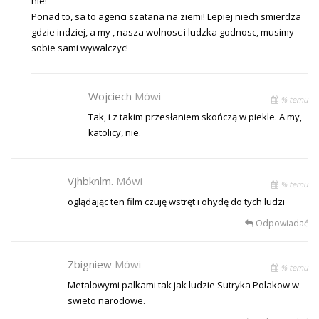
nie!
Ponad to, sa to agenci szatana na ziemi! Lepiej niech smierdza
gdzie indziej, a my , nasza wolnosc i ludzka godnosc, musimy
sobie sami wywalczyc!
Wojciech
Mówi
% temu
Tak, i z takim przesłaniem skończą w piekle. A my,
katolicy, nie.
Vjhbknlm.
Mówi
% temu
oglądając ten film czuję wstręt i ohydę do tych ludzi
Odpowiadać
Zbigniew
Mówi
% temu
Metalowymi palkami tak jak ludzie Sutryka Polakow w
swieto narodowe.