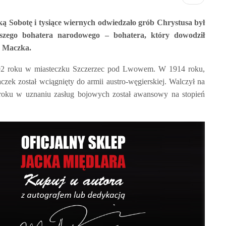
ką Sobotę i tysiące wiernych odwiedzało grób Chrystusa był
aszego bohatera narodowego – bohatera, który dowodził
a Maczka.
892 roku w miasteczku Szczerzec pod Lwowem. W 1914 roku,
zek został wciągnięty do armii austro-węgierskiej. Walczył na
 roku w uznaniu zasług bojowych został awansowy na stopień