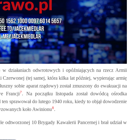
 w działaniach odwrotowych i opóźniających na rzecz Armii
zerwonej (tej samej, która kilka lat później, wypierając armię
słuszny sobie aparat rządowy) został zmuszony do ewakuacji na
7
e Francji
. Na początku listopada został dowódcą ośrodka
ten sprawował do lutego 1940 roku, kiedy to objął dowodzenie
8
yzowanych koło Awinionu
.
ele odtworzonej 10 Brygady Kawalerii Pancernej i brał udział w