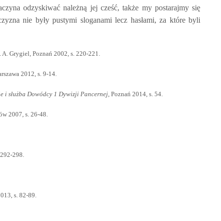
czyna odzyskiwać należną jej cześć, także my postarajmy się
zyzna nie były pustymi sloganami lecz hasłami, za które byli
A. Grygiel, Poznań 2002, s. 220-221.
arszawa 2012, s. 9-14.
ie i służba Dowódcy 1 Dywizji Pancernej
, Poznań 2014, s. 54.
ków 2007, s. 26-48.
 292-298.
013, s. 82-89.