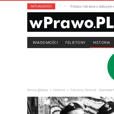
AKTUALNOŚCI
Polska i Ukraina o dalszym
WIADOMOŚCI
FELIETONY
HISTORIA
Strona główna
Historia
Pancerny Generał – Stanisław M