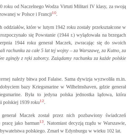
 roku od Naczelnego Wodza Virtuti Militari IV klasy, za swoją
10
owanej w Polsce i Francji
.
ch oddziałów, które w lutym 1942 roku zostały przekształcone w
rozpoczynało się Powstanie (1944 r.) wylądowała na brzegach
ierpnia 1944 roku generał Maczek, zwracając się do swoich
ali rachunku za całe 5 lat tej wojny – za Warszawę, za Kutno, za
które zginęły z ręki zaborcy. Zażądamy rachunku za każde polskie
cernej należy bitwa pod Falaise. Sama dywizja wyzwoliła m.in.
dobyciem bazy Kriegsmarine w Wilhelmshaven, gdzie generał
iegsmarine. Była to jedyna polska jednostka lądowa, która
12
i polskiej 1939 roku
.
 generał Maczek został przez nich pozbawiony świadczeń
13
ł pracę jako barman
. Natomiast decyzją rządu w Warszawie,
obywatelstwa polskiego. Zmarł w Edynburgu w wieku 102 lat.