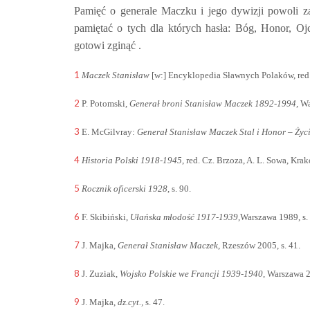
Pamięć o generale Maczku i jego dywizji powoli za
pamiętać o tych dla których hasła: Bóg, Honor, Ojc
gotowi zginąć .
1
Maczek Stanisław
[w:] Encyklopedia Sławnych Polaków, red. 
2
P. Potomski,
Generał broni Stanisław Maczek 1892-1994
, W
3
E. McGilvray:
Generał Stanisław Maczek Stal i Honor – Życ
4
Historia Polski 1918-1945
, red. Cz. Brzoza, A. L. Sowa, Kra
5
Rocznik oficerski 1928
, s. 90.
6
F. Skibiński,
Ułańska młodość 1917-1939
,Warszawa 1989, s.
7
J. Majka,
Generał Stanisław Maczek
, Rzeszów 2005, s. 41.
8
J. Zuziak,
Wojsko Polskie we Francji 1939-1940
, Warszawa 2
9
J. Majka,
dz.cyt.,
s. 47.