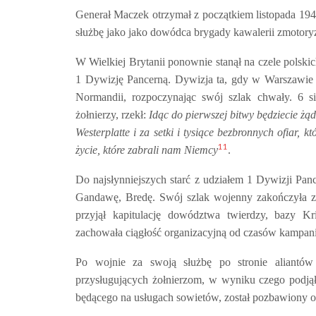
Generał Maczek otrzymał z początkiem listopada 1940
służbę jako jako dowódca brygady kawalerii zmotoryz
W Wielkiej Brytanii ponownie stanął na czele polski
1 Dywizję Pancerną. Dywizja ta, gdy w Warszawie 
Normandii, rozpoczynając swój szlak chwały. 6 s
żołnierzy, rzekł:
Idąc do pierwszej bitwy będziecie żąd
Westerplatte i za setki i tysiące bezbronnych ofiar, 
11
życie, które zabrali nam Niemcy
.
Do najsłynniejszych starć z udziałem 1 Dywizji Pan
Gandawę, Bredę. Swój szlak wojenny zakończyła z
przyjął kapitulację dowództwa twierdzy, bazy Kr
zachowała ciągłość organizacyjną od czasów kampani
Po wojnie za swoją służbę po stronie aliantów
przysługujących żołnierzom, w wyniku czego podją
będącego na usługach sowietów, został pozbawiony 