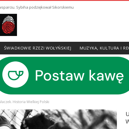
 wsparciu. Sybiha podziękował Sikorskiemu
ŚWIADKOWIE RZEZI WOŁYŃSKIEJ
MUZYKA, KULTURA I RE
aczek. Historia Wielkiej Polski
W