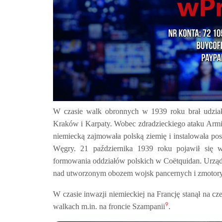
W czasie walk obronnych w 1939 roku brał udział
Kraków i Karpaty. Wobec zdradzieckiego ataku Armii C
niemiecką zajmowała polską ziemię i instalowała po
Węgry. 21 października 1939 roku pojawił się w
formowania oddziałów polskich w Coëtquidan. Urząd 
nad utworzonym obozem wojsk pancernych i zmotor
W czasie inwazji niemieckiej na Francję stanął na cz
9
walkach m.in. na froncie Szampanii
.