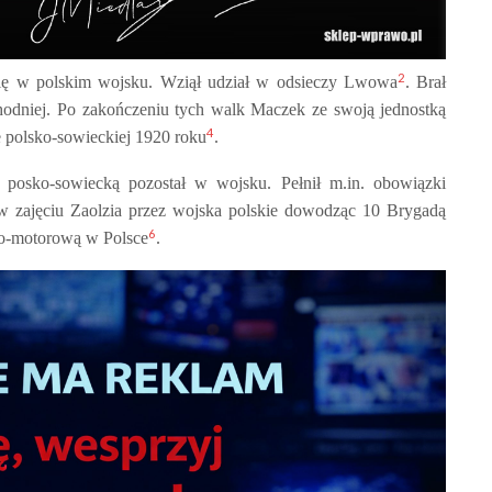
2
się w polskim wojsku. Wziął udział w odsieczy Lwowa
. Brał
odniej. Po zakończeniu tych walk Maczek ze swoją jednostką
4
e polsko-sowieckiej 1920 roku
.
posko-sowiecką pozostał w wojsku. Pełnił m.in. obowiązki
 w zajęciu Zaolzia przez wojska polskie dowodząc 10 Brygadą
6
no-motorową w Polsce
.