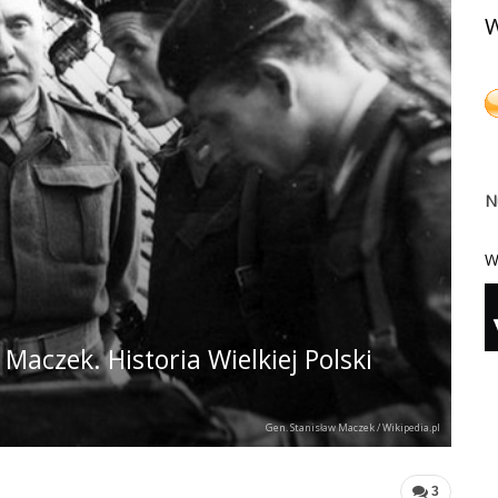
W
N
W
Maczek. Historia Wielkiej Polski
Gen. Stanisław Maczek / Wikipedia.pl
3