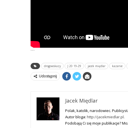
```
drogowskazy
J 20 19-29
jacek międlar
kazanie
Udostępnij
Jacek Międlar
Polak, katolik, narodowiec. Publicyst
Autor bloga:
http://jacekmiedlar.pl
.
Podobają Ci się moje publikacje? 