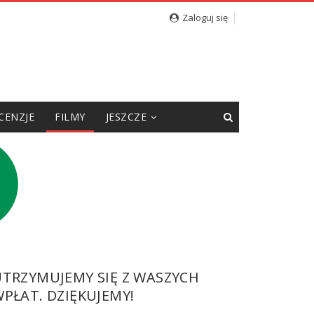
Zaloguj się
CENZJE
FILMY
JESZCZE
UTRZYMUJEMY SIĘ Z WASZYCH
PŁAT. DZIĘKUJEMY!