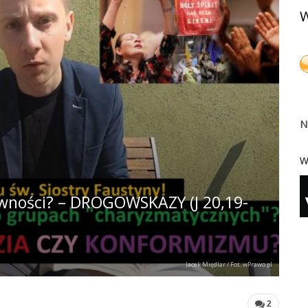
W
N
W
aiwności? – DROGOWSKAZY (J 20,19-
Jacek Międlar / Fot. wPrawo.pl
2