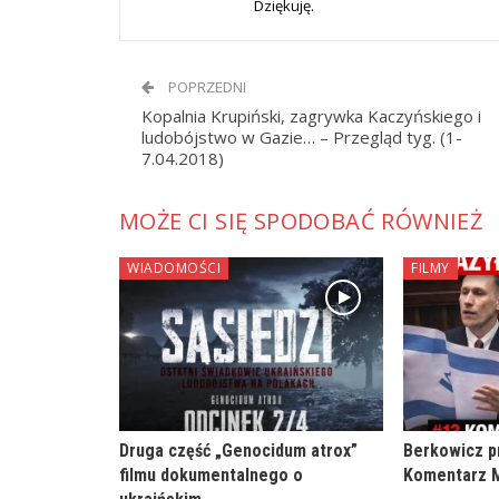
Dziękuję.
POPRZEDNI
Kopalnia Krupiński, zagrywka Kaczyńskiego i
ludobójstwo w Gazie… – Przegląd tyg. (1-
7.04.2018)
MOŻE CI SIĘ SPODOBAĆ RÓWNIEŻ
WIADOMOŚCI
FILMY
Druga część „Genocidum atrox”
Berkowicz p
filmu dokumentalnego o
Komentarz M