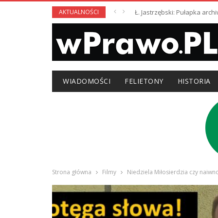
AKTUALNOŚCI
Ł. Jastrzębski: Pułapka arc
WIADOMOŚCI
FELIETONY
HISTORIA
Strona główna
Filmy
Niedziela Miłosierdzia czy naiw