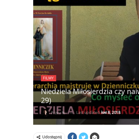
FILMY
Niedziela Miłosierdzia czy n
29)
Last updated
kwi 8, 2018
Przez %
Udostępnij