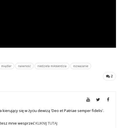
międlar
naiwność
niedziela miłosierdzia
rozważanie
2
a kierujący się w życiu dewizą 'Deo et Patriae semper fidelis'.
Możesz mnie wesprzeć
KLIKNIJ TUTAJ