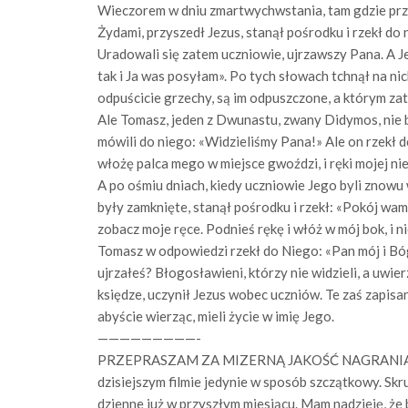
Wieczorem w dniu zmartwychwstania, tam gdzie prze
Żydami, przyszedł Jezus, stanął pośrodku i rzekł do 
Uradowali się zatem uczniowie, ujrzawszy Pana. A J
tak i Ja was posyłam». Po tych słowach tchnął na n
odpuścicie grzechy, są im odpuszczone, a którym zat
Ale Tomasz, jeden z Dwunastu, zwany Didymos, nie by
mówili do niego: «Widzieliśmy Pana!» Ale on rzekł do
włożę palca mego w miejsce gwoździ, i ręki mojej ni
A po ośmiu dniach, kiedy uczniowie Jego byli znowu 
były zamknięte, stanął pośrodku i rzekł: «Pokój wam
zobacz moje ręce. Podnieś rękę i włóż w mój bok, i n
Tomasz w odpowiedzi rzekł do Niego: «Pan mój i Bó
ujrzałeś? Błogosławieni, którzy nie widzieli, a uwier
księdze, uczynił Jezus wobec uczniów. Te zaś zapisa
abyście wierząc, mieli życie w imię Jego.
—————————-
PRZEPRASZAM ZA MIZERNĄ JAKOŚĆ NAGRANIA! To s
dzisiejszym filmie jedynie w sposób szczątkowy. Skru
dzienne już w przyszłym miesiącu. Mam nadzieję, że 