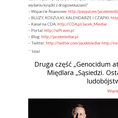
wydaniu książki z drogowskazami?
– Wsparcie finansowe:
http://paypal.me/jacekmiedl
– BLUZY, KOSZULKI, KALENDARZE I CZAPKI:
htt
– Kanał na CDA:
http://CDA.pl/Jacek_Miedlar
– Portal:
http://wPrawo.pl
– Blog:
http://jacekmiedlar.pl
– Twitter:
http://twitter.com/jacekmiedlar
http://t
```html
Druga część „Genocidum at
Międlara „Sąsiedzi. Os
ludobójst
Wspie