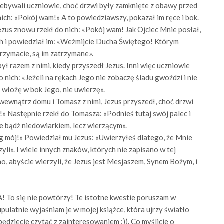
bywali uczniowie, choć drzwi były zamknięte z obawy przed
nich: «Pokój wam!» A to powiedziawszy, pokazał im ręce i bok.
ezus znowu rzekł do nich: «Pokój wam! Jak Ojciec Mnie posłał,
ich i powiedział im: «Weźmijcie Ducha Świętego! Którym
rzymacie, są im zatrzymane».
ł razem z nimi, kiedy przyszedł Jezus. Inni więc uczniowie
 nich: «Jeżeli na rękach Jego nie zobaczę śladu gwoździ i nie
e włożę w bok Jego, nie uwierzę».
wewnątrz domu i Tomasz z nimi, Jezus przyszedł, choć drzwi
!» Następnie rzekł do Tomasza: «Podnieś tutaj swój palec i
ie bądź niedowiarkiem, lecz wierzącym».
g mój!» Powiedział mu Jezus: «Uwierzyłeś dlatego, że Mnie
zyli». I wiele innych znaków, których nie zapisano w tej
no, abyście wierzyli, że Jezus jest Mesjaszem, Synem Bożym, i
ię nie powtórzy! Te istotne kwestie poruszam w
pulatnie wyjaśniam je w mojej książce, która ujrzy światło
będziecie czytać z zainteresowaniem :)). Co myślicie o