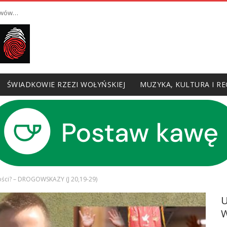
hiwów…
ŚWIADKOWIE RZEZI WOŁYŃSKIEJ
MUZYKA, KULTURA I RE
ności? – DROGOWSKAZY (J 20,19-29)
W