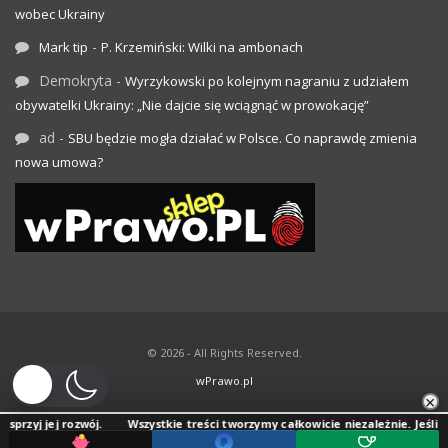
wobec Ukrainy
-
Mark tip
P. Krzemiński: Wilki na ambonach
Demokryta
-
Wyrzykowski po kolejnym nagraniu z udziałem
obywatelki Ukrainy: „Nie dajcie się wciągnąć w prowokację”
ad
-
SBU będzie mogła działać w Polsce. Co naprawdę zmienia
nowa umowa?
© 2026 - All Rights Reserved.
wPrawo.pl
×
j rozwój.
Wszystkie treści tworzymy całkowicie niezależnie. Jeśli doceniasz 