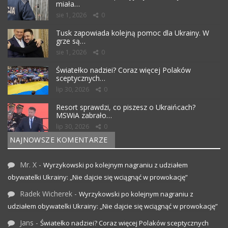
miała…
sie 1, 2026
0
Tusk zapowiada kolejną pomoc dla Ukrainy. W
grze są…
sie 1, 2026
0
Światełko nadziei? Coraz więcej Polaków
sceptycznych…
lip 30, 2026
0
Resort sprawdzi, co piszesz o Ukraińcach?
MSWiA zabrało…
lip 30, 2026
0
NAJNOWSZE KOMENTARZE
Mr. X
-
Wyrzykowski po kolejnym nagraniu z udziałem
obywatelki Ukrainy: „Nie dajcie się wciągnąć w prowokację”
Radek Wicherek
-
Wyrzykowski po kolejnym nagraniu z
udziałem obywatelki Ukrainy: „Nie dajcie się wciągnąć w prowokację”
Jans
-
Światełko nadziei? Coraz więcej Polaków sceptycznych