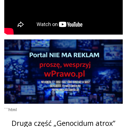
```html
Druga część „Genocidum atrox”