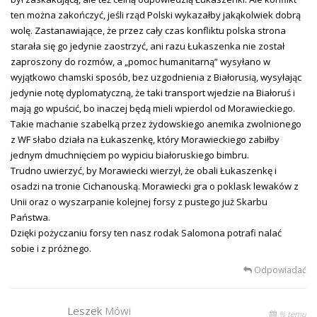
ten można zakończyć, jeśli rząd Polski wykazałby jakąkolwiek dobrą
wolę. Zastanawiające, że przez cały czas konfliktu polska strona
starała się go jedynie zaostrzyć, ani razu Łukaszenka nie został
zaproszony do rozmów, a „pomoc humanitarną” wysyłano w
wyjątkowo chamski sposób, bez uzgodnienia z Białorusią, wysyłając
jedynie notę dyplomatyczną, że taki transport wjedzie na Białoruś i
mają go wpuścić, bo inaczej będą mieli wpierdol od Morawieckiego.
Takie machanie szabelką przez żydowskiego anemika zwolnionego
z WF słabo działa na Łukaszenkę, który Morawieckiego zabiłby
jednym dmuchnięciem po wypiciu białoruskiego bimbru.
Trudno uwierzyć, by Morawiecki wierzył, że obali Łukaszenkę i
osadzi na tronie Cichanouską. Morawiecki gra o poklask lewaków z
Unii oraz o wyszarpanie kolejnej forsy z pustego już Skarbu
Państwa.
Dzięki pożyczaniu forsy ten nasz rodak Salomona potrafi nalać
sobie i z próżnego.
Odpowiadać
Leszek
Mówi
% temu