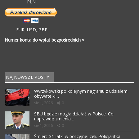
PLN:
EUR
,
USD
,
GBP
Numer konta do wpłat bezpośrednich »
NAJNOWSZE POSTY
Wyrzykowski po kolejnym nagraniu z udziałem
obywatelki…
sie 1, 2026
0
SBU będzie mogła działać w Polsce. Co
naprawdę zmienia…
sie 1, 2026
0
Śmierć 31-latki w policyjnej celi. Policjantka