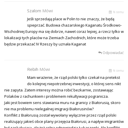
Szalom
Mówi
% temu
Jeśli sprzedają place w Polin to nie znaczy, że będą
spieprzać. Budowa chazarskiego Kaganatu Środkowo-
Wschodniej Europy ma się dobrze, nawet coraz lepiej, a rzecz tylko w
lokalizacji tych placów na Ziemiach Zachodnich, które może trzeba
będzie przekazać IV Rzeszy by uznała Kaganat
Odpowiadać
Rebih
Mówi
% temu
Mam wrażenie, że rząd polski tylko czekał na pretekst
do kolejnej niepotrzebnej inwestycji, o której sens nikt
nie zapyta. Zatem interesy można robić bezkarnie, zostawiając
Polaków z rachunkiem i problemem rekultywacji pogranicza.
Jaki jest bowiem sens stawiania muru na granicy z Białorusią, skoro
nie ma problemu nielegalnej imigracji Białorusinów?
Konflikt z Białorusią został wywołany wyłącznie przez rząd polski
realizujący jakieś obce plany przejęcia Białorusi, a napływ imigrantów
był zaskakującą, ale też celną odpowiedzią Łukaszenki. Ale konflikt