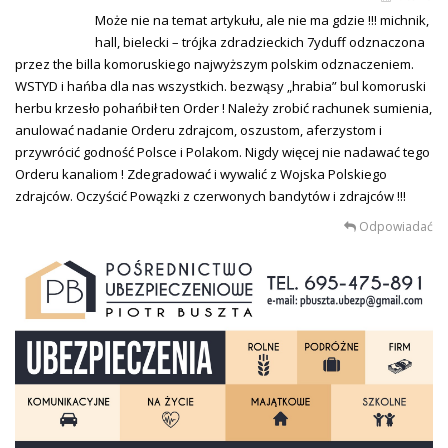
Może nie na temat artykułu, ale nie ma gdzie !!! michnik,
hall, bielecki – trójka zdradzieckich 7yduff odznaczona
przez the billa komoruskiego najwyższym polskim odznaczeniem.
WSTYD i hańba dla nas wszystkich. bezwąsy „hrabia” bul komoruski
herbu krzesło pohańbił ten Order ! Należy zrobić rachunek sumienia,
anulować nadanie Orderu zdrajcom, oszustom, aferzystom i
przywrócić godność Polsce i Polakom. Nigdy więcej nie nadawać tego
Orderu kanaliom ! Zdegradować i wywalić z Wojska Polskiego
zdrajców. Oczyścić Powązki z czerwonych bandytów i zdrajców !!!
Odpowiadać