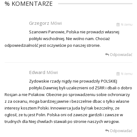
% KOMENTARZE
Grzegorz
Mówi
% temu
Szanowni Panowie, Polska nie prowadzi własnej
polityki wschodniej. Nie wolno nam. Chociaż
odpowiedzialność jest oczywiście po naszej stronie.
Odpowiadać
Edward
Mówi
% temu
Zydowskie rzady nigdy nie prowadzily POLSKIEJ
polityki.Dawniej byli uzaleznieni od ZSRR i dbali o dobro
Rosjan a nie Polakow. Obecnie po sprowadzeniu sobie ochroniarzy
z za oceanu, moga bardziej jawnie i bezczelnie dbac o tylko wlasne
interesy kosztem Polski. Innowierca Juda byl tak bezczelny, ze
oglosil, ze tu jest Polin. Polska oni od zawsze gardzili i zawsze w
trudnych dla Niej chwilach stawali po stronie naszych wrogow.
Odpowiadać