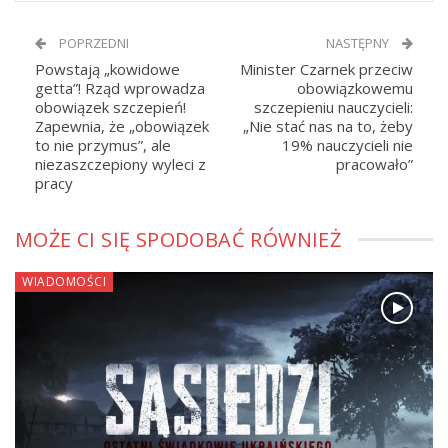
POPRZEDNI
NASTĘPNY
Powstają „kowidowe
Minister Czarnek przeciw
getta”! Rząd wprowadza
obowiązkowemu
obowiązek szczepień!
szczepieniu nauczycieli:
Zapewnia, że „obowiązek
„Nie stać nas na to, żeby
to nie przymus”, ale
19% nauczycieli nie
niezaszczepiony wyleci z
pracowało”
pracy
MOŻE CI SIĘ SPODOBAĆ RÓWNIEŻ
WIADOMOŚCI