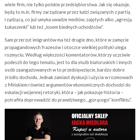
wiele firm, nie tylko polskie przedsiębiorstwa. Jak się okazuje,
będą to m.in. firmy zarządzane przez ludzi związanych z partią
rządzącą, co już umyka uwadze mediów, zajętych albo „agresją
Łukaszenki” lub też „losem biednych uchodźców”.
Sam przerzut imigrantów ma też drugie dno, które w zamęcie
propagandowych frazesów i otoczce wielkiej polityki ulega
rozmyciu. Według większości komentatorów, którzy uczciwie
podeszli do tego tematu, jest to dla służb białoruskich i innych
osób zaangażowanych w to przedsięwzięcie, bardzo dobre
źródło dochodu. Jednak zamiast dyskusji i użycia w rozmowach
z Mińskiem również argumentów ekonomicznych dochodzi do
eskalacji wojennej retoryki, która – jak pokazuje historia –
potrafiła doprowadzić do prawdziwego, „gorącego” konfliktu”.