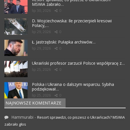
MSWiA zabrało…
lip 30, 2026
0
D. Wojciechowska: Ile przecierpieli kresowi
Polacy,…
lip 29, 2026
0
Ł. Jastrzębski: Pułapka archiwów…
lip 29, 2026
0
Ukraiński profesor zarzucił Polsce współpracę z…
lip 25, 2026
0
Polska i Ukraina o dalszym wsparciu. Sybiha
podziękował…
lip 25, 2026
0
NAJNOWSZE KOMENTARZE
Hammurabi
-
Resort sprawdzi, co piszesz o Ukraińcach? MSWiA
zabrało głos