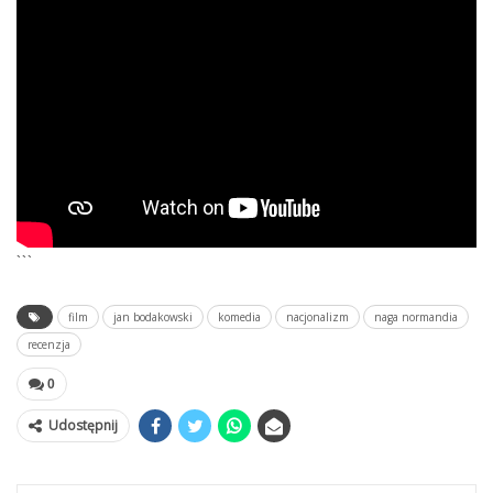
```
film
jan bodakowski
komedia
nacjonalizm
naga normandia
recenzja
0
Udostępnij