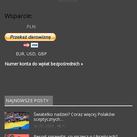
Wsparcie:
PLN:
EUR
,
USD
,
GBP
Numer konta do wpłat bezpośrednich »
NAJNOWSZE POSTY
Światełko nadziei? Coraz więcej Polaków
sceptycznych…
lip 30, 2026
0
Resort sprawdzi, co piszesz o Ukraińcach?