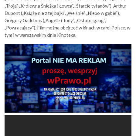
„Troja”, „Królewna Śnieżka i Łowca”, „Starcie tytanów”), Arthur
Dupont („Książę nie z tej bajki”, „We śnie”, „Niebo w gębie”),
Grégory Gadebois („Angele i Tony”, „Ostatni gang”,
„Powracający”). Film można obejrzeć w kinach w całej Polsce, w
tym i w warszawskim kinie Kinoteka.