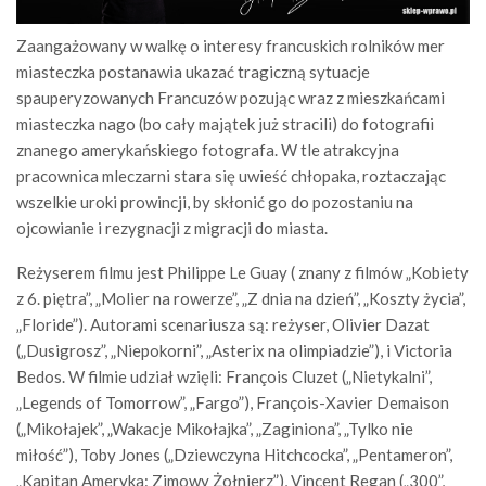
Zaangażowany w walkę o interesy francuskich rolników mer
miasteczka postanawia ukazać tragiczną sytuacje
spauperyzowanych Francuzów pozując wraz z mieszkańcami
miasteczka nago (bo cały majątek już stracili) do fotografii
znanego amerykańskiego fotografa. W tle atrakcyjna
pracownica mleczarni stara się uwieść chłopaka, roztaczając
wszelkie uroki prowincji, by skłonić go do pozostaniu na
ojcowianie i rezygnacji z migracji do miasta.
Reżyserem filmu jest Philippe Le Guay ( znany z filmów „Kobiety
z 6. piętra”, „Molier na rowerze”, „Z dnia na dzień”, „Koszty życia”,
„Floride”). Autorami scenariusza są: reżyser, Olivier Dazat
(„Dusigrosz”, „Niepokorni”, „Asterix na olimpiadzie”), i Victoria
Bedos. W filmie udział wzięli: François Cluzet („Nietykalni”,
„Legends of Tomorrow”, „Fargo”), François-Xavier Demaison
(„Mikołajek”, „Wakacje Mikołajka”, „Zaginiona”, „Tylko nie
miłość”), Toby Jones („Dziewczyna Hitchcocka”, „Pentameron”,
„Kapitan Ameryka: Zimowy Żołnierz”), Vincent Regan („300”,