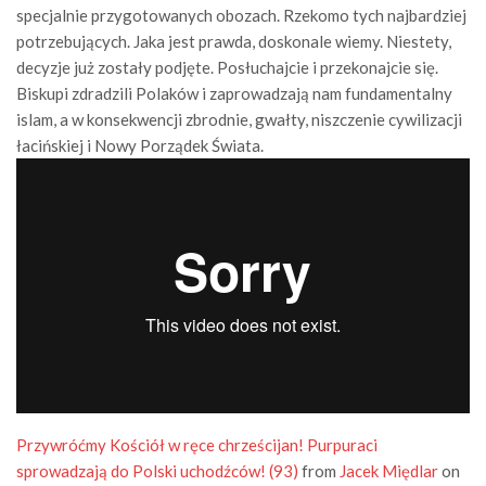
specjalnie przygotowanych obozach. Rzekomo tych najbardziej
potrzebujących. Jaka jest prawda, doskonale wiemy. Niestety,
decyzje już zostały podjęte. Posłuchajcie i przekonajcie się.
Biskupi zdradzili Polaków i zaprowadzają nam fundamentalny
islam, a w konsekwencji zbrodnie, gwałty, niszczenie cywilizacji
łacińskiej i Nowy Porządek Świata.
Przywróćmy Kościół w ręce chrześcijan! Purpuraci
sprowadzają do Polski uchodźców! (93)
from
Jacek Międlar
on