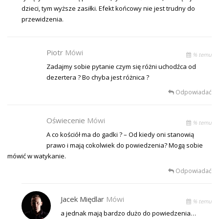
dzieci, tym wyższe zasiłki. Efekt końcowy nie jest trudny do
przewidzenia.
Piotr
Mówi
% temu
Zadajmy sobie pytanie czym się różni uchodźca od
dezertera ? Bo chyba jest różnica ?
Odpowiadać
Oświecenie
Mówi
% temu
A co kościół ma do gadki ? – Od kiedy oni stanowią
prawo i mają cokolwiek do powiedzenia? Mogą sobie
mówić w watykanie.
Odpowiadać
Jacek Międlar
Mówi
% temu
a jednak mają bardzo dużo do powiedzenia…