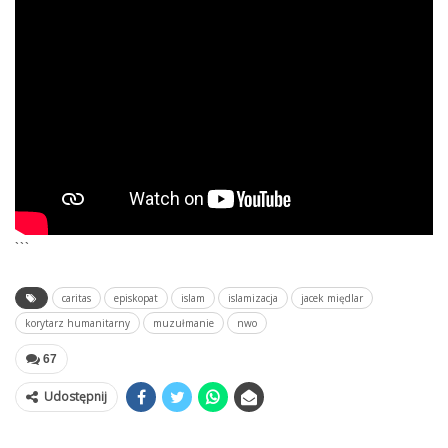
```
caritas
episkopat
islam
islamizacja
jacek międlar
korytarz humanitarny
muzułmanie
nwo
67
Udostępnij