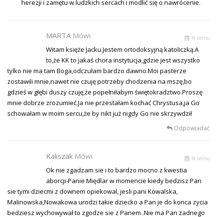
herezji i zamętu w ludzkich sercach i modlić się o nawrócenie.
MARTA
Mówi
% temu
Witam księże Jacku.Jestem ortodoksyjną katoliczką.A
to,że KK to jakaś chora instytucja,gdzie jest wszystko
tylko nie ma tam Boga,odczułam bardzo dawno.Moi pasterze
zostawili mnie,nawet nie czuję potrzeby chodzenia na mszę,bo
gdzieś w głębi duszy czuję,że popełniłabym świętokradztwo.Proszę
mnie dobrze zrozumieć.Ja nie przestałam kochać Chrystusa,ja Go
schowałam w moim sercu,że by nikt już nigdy Go nie skrzywdził
Odpowiadać
Kaliszak
Mówi
% temu
Ok nie zgadzam sie i to bardzo mocno z kwestia
aborcji-Panie Międlar w momencie kiedy bedzisz Pan
sie tymi dziecmi z downem opiekowal, jesli pani Kowalska,
Malinowska,Nowakowa urodzi takie dziecko a Pan je do konca zycia
bedziesz wychowywał to zgodze sie z Panem .Nie ma Pan zadnego