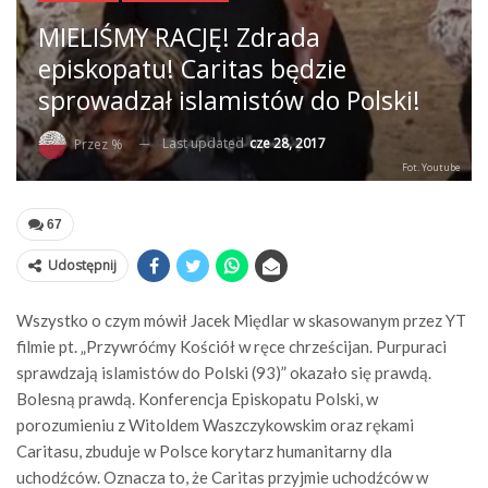
MIELIŚMY RACJĘ! Zdrada
episkopatu! Caritas będzie
sprowadzał islamistów do Polski!
Last updated
cze 28, 2017
Przez %
Fot. Youtube
67
Udostępnij
Wszystko o czym mówił Jacek Międlar w skasowanym przez YT
filmie pt. „Przywróćmy Kościół w ręce chrześcijan. Purpuraci
sprawdzają islamistów do Polski (93)” okazało się prawdą.
Bolesną prawdą. Konferencja Episkopatu Polski, w
porozumieniu z Witoldem Waszczykowskim oraz rękami
Caritasu, zbuduje w Polsce korytarz humanitarny dla
uchodźców. Oznacza to, że Caritas przyjmie uchodźców w