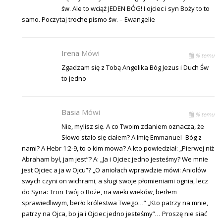
św. Ale to wciąż JEDEN BÓG! I ojciec i syn Boży to to
samo. Poczytaj trochę pismo św. – Ewangelie
Irena
Mówi
% temu
Zgadzam się z Tobą Angelika Bóg Jezus i Duch Św
to jedno
Basia
Mówi
% temu
Nie, mylisz się. A co Twoim zdaniem oznacza, że
Słowo stało się ciałem? A Imię Emmanuel- Bóg z
nami? A Hebr 1:2-9, to o kim mowa? A kto powiedział: „Pierwej niż
Abraham był, jam jest”? A: „Ja i Ojciec jedno jesteśmy? We mnie
jest Ojciec a ja w Ojcu”? „O aniołach wprawdzie mówi: Aniołów
swych czyni on wichrami, a sługi swoje płomieniami ognia, lecz
do Syna: Tron Twój o Boże, na wieki wieków, berłem
sprawiedliwym, berło królestwa Twego…” „Kto patrzy na mnie,
patrzy na Ojca, bo ja i Ojciec jedno jesteśmy”… Proszę nie siać