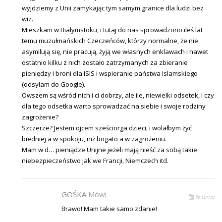
wyjdziemy z Unii zamykając tym samym granice dla ludzi bez
wiz.
Mieszkam w Białymstoku, i tutaj do nas sprowadzono ileś lat
temu muzułmańskich Czeczeńców, którzy normalne, że nie
asymilują się, nie pracują, żyją we własnych enklawach i nawet
ostatnio kilku z nich zostało zatrzymanych za zbieranie
pieniędzy i broni dla ISIS i wspieranie państwa Islamskiego
(odsyłam do Google).
Owszem są wśród nich i ci dobrzy, ale ile, niewielki odsetek, i czy
dla tego odsetka warto sprowadzać na siebie i swoje rodziny
zagrożenie?
Szczerze? Jestem ojcem sześciorga dzieci, i wolałbym żyć
biedniej a w spokoju, niż bogato a w zagrożeniu.
Mam w d… pieniądze Unijne jeżeli mają nieść za sobą takie
niebezpieczeństwo jak we Francji, Niemczech itd.
GOŚKA
Mówi
% temu
Brawo! Mam takie samo zdanie!