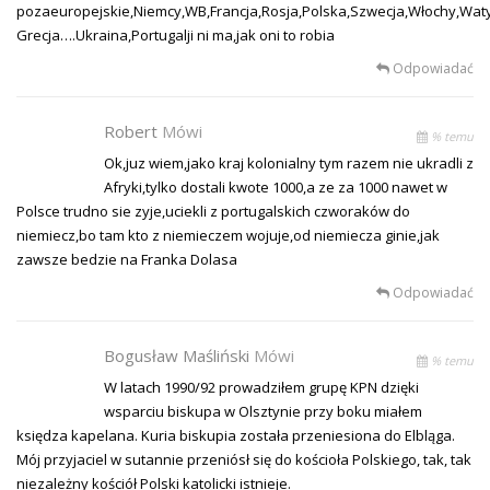
pozaeuropejskie,Niemcy,WB,Francja,Rosja,Polska,Szwecja,Włochy,Wat
Grecja….Ukraina,Portugalji ni ma,jak oni to robia
Odpowiadać
Robert
Mówi
% temu
Ok,juz wiem,jako kraj kolonialny tym razem nie ukradli z
Afryki,tylko dostali kwote 1000,a ze za 1000 nawet w
Polsce trudno sie zyje,uciekli z portugalskich czworaków do
niemiecz,bo tam kto z niemieczem wojuje,od niemiecza ginie,jak
zawsze bedzie na Franka Dolasa
Odpowiadać
Bogusław Maśliński
Mówi
% temu
W latach 1990/92 prowadziłem grupę KPN dzięki
wsparciu biskupa w Olsztynie przy boku miałem
księdza kapelana. Kuria biskupia została przeniesiona do Elbląga.
Mój przyjaciel w sutannie przeniósł się do kościoła Polskiego, tak, tak
niezależny kościół Polski katolicki istnieje.