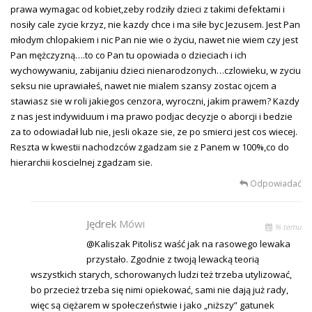
prawa wymagac od kobiet,zeby rodziły dzieci z takimi defektami i
nosiły cale zycie krzyz, nie kazdy chce i ma siłe byc Jezusem. Jest Pan
młodym chlopakiem i nic Pan nie wie o życiu, nawet nie wiem czy jest
Pan mężczyzną….to co Pan tu opowiada o dzieciach i ich
wychowywaniu, zabijaniu dzieci nienarodzonych…czlowieku, w zyciu
seksu nie uprawiałeś, nawet nie mialem szansy zostac ojcem a
stawiasz sie w roli jakiegos cenzora, wyroczni, jakim prawem? Kazdy
z nas jest indywiduum i ma prawo podjac decyzje o aborcji i bedzie
za to odowiadał lub nie, jesli okaze sie, ze po smierci jest cos wiecej.
Reszta w kwestii nachodzców zgadzam sie z Panem w 100%,co do
hierarchii koscielnej zgadzam sie.
Odpowiadać
Jędrek
Mówi
% temu
@Kaliszak Pitolisz waść jak na rasowego lewaka
przystało. Zgodnie z twoją lewacką teorią
wszystkich starych, schorowanych ludzi też trzeba utylizować,
bo przecież trzeba się nimi opiekować, sami nie dają już rady,
więc są ciężarem w społeczeństwie i jako „niższy” gatunek