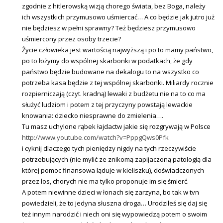
zgodnie z hitlerowską wizją chorego świata, bez Boga, należy
ich wszystkich przymusowo uśmiercać… A co będzie jak jutro już
nie będziesz w pełni sprawny? Też będziesz przymusowo
uśmiercony przez osoby trzecie?
Życie człowieka jest wartością najwyższą i po to mamy państwo,
po to łożymy do wspólnej skarbonki w podatkach, że gdy
państwo będzie budowane na dekalogu to na wszystko co
potrzeba kasa będzie z tej wspólnej skarbonki. Miliardy rocznie
rozpierniczają (czyt. kradną) lewaki z budżetu nie na to co ma
służyć ludziom i potem z tej przyczyny powstają lewackie
knowania: dziecko niesprawne do zmielenia….
Tu masz uchylone rąbek łajdactw jakie się rozgrywają w Polsce
http://www.youtube.com/watch?v=PppgQws0Pfk
i cyknij dlaczego tych pieniędzy nigdy na tych rzeczywiście
potrzebujących (nie mylić ze znikomą zapijaczoną patologią dla
której pomoc finansowa ląduje w kieliszku), doświadczonych
przez los, chorych nie ma tylko proponuje im się śmierć.
A potem niewinne dzieci w łonach się zarzyna, bo tak w tvn
powiedzieli, że to jedyna słuszna droga… Urodziłeś się daj się
też innym narodzić i niech oni się wypowiedzą potem o swoim