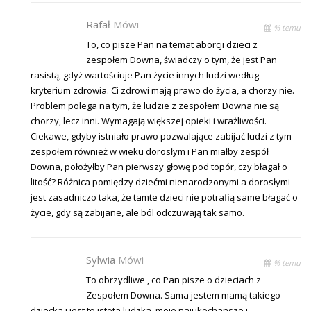
Rafał
Mówi
% temu
To, co pisze Pan na temat aborcji dzieci z
zespołem Downa, świadczy o tym, że jest Pan
rasistą, gdyż wartościuje Pan życie innych ludzi według
kryterium zdrowia. Ci zdrowi mają prawo do życia, a chorzy nie.
Problem polega na tym, że ludzie z zespołem Downa nie są
chorzy, lecz inni. Wymagają większej opieki i wrażliwości.
Ciekawe, gdyby istniało prawo pozwalające zabijać ludzi z tym
zespołem również w wieku dorosłym i Pan miałby zespół
Downa, położyłby Pan pierwszy głowę pod topór, czy błagał o
litość? Różnica pomiędzy dziećmi nienarodzonymi a dorosłymi
jest zasadniczo taka, że tamte dzieci nie potrafią same błagać o
życie, gdy są zabijane, ale ból odczuwają tak samo.
Sylwia
Mówi
% temu
To obrzydliwe , co Pan pisze o dzieciach z
Zespołem Downa. Sama jestem mamą takiego
dziecka i jest to istota ludzka, moje najukochansze i