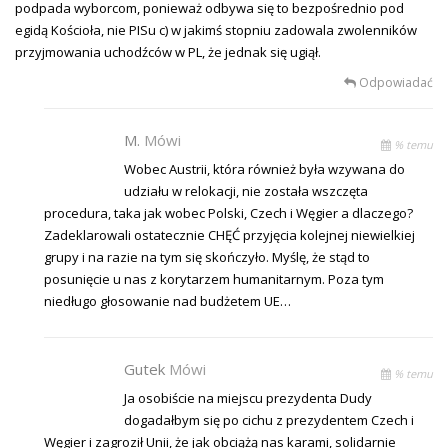
podpada wyborcom, ponieważ odbywa się to bezpośrednio pod
egidą Kościoła, nie PISu c) w jakimś stopniu zadowala zwolenników
przyjmowania uchodźców w PL, że jednak się ugiął.
Odpowiadać
M.
Mówi
% temu
Wobec Austrii, która również była wzywana do
udziału w relokacji, nie została wszczęta
procedura, taka jak wobec Polski, Czech i Węgier a dlaczego?
Zadeklarowali ostatecznie CHĘĆ przyjęcia kolejnej niewielkiej
grupy i na razie na tym się skończyło. Myślę, że stąd to
posunięcie u nas z korytarzem humanitarnym. Poza tym
niedługo głosowanie nad budżetem UE…
Gutek
Mówi
% temu
Ja osobiście na miejscu prezydenta Dudy
dogadałbym się po cichu z prezydentem Czech i
Węgier i zagroził Unii, że jak obciążą nas karami, solidarnie