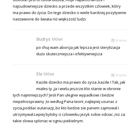
najcudowniejsze dziecko a przede wszystkim czlowiek, który
ma prawo do życia. Do tego dziecko o wiele bardziej pozytywnie
nastawione do świata niż większość ludzi.
Budrys
Mówi
% temu
po chuj wam aborcja jak lepsza jest sterylizacja
dużo skuteczniejsza i efektywniejsza
Ela
Mówi
% temu
Kazde dziecko ma prawo do zycia..kazde !.Tak, jak
miales ty ,ja i wielu jeszcze.Kto stanie w obronie
tych najmniejszych? Jesli Pan ulegnie wypadkowi i bedzie
niepelnosprawny ,to wedlug Pana teorii ,najlepiej usunac z
zycia,poddac eutanazji,.bo kto bedzie sie panem zajmowal i
utrzymywal.Lepiej byloby ci czloweiku jezyk sobie odciac ,niz za
takie slowa splonac w ogniu piekielnym.