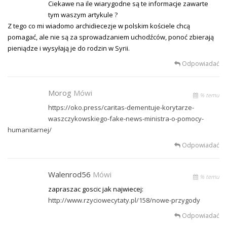
Ciekawe na ile wiarygodne są te informacje zawarte
tym waszym artykule ?
Z tego co mi wiadomo archidiecezje w polskim kościele chcą
pomagać, ale nie są za sprowadzaniem uchodźców, ponoć zbierają
pieniądze i wysyłają je do rodzin w Syrii.
Odpowiadać
Morog
Mówi
% temu
https://oko.press/caritas-dementuje-korytarze-
waszczykowskiego-fake-news-ministra-o-pomocy-
humanitarnej/
Odpowiadać
Walenrod56
Mówi
% temu
zapraszac goscic jak najwiecej:
http://www.rzyciowecytaty.pl/158/nowe-przygody
Odpowiadać