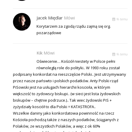
Jacek Międlar
Mówi
% temu
Korytarzem za zgodą rządu zajmą się org.
pozarządowe
Kik
Mówi
% temu
Oświecenie… Kościół niestety w Polsce pełni
równoległą role do polityki.. W 1993 roku został
podpisany konkordat na nieszczęście Polski.. Jest utrzymywany
przez nasze pańswto i polskich podatków. Anty Polski rząd
PiSowski jest na usługach hierarchii koscioła, w którym
większość to zydowscy biskupi.. (w sieci jest lista żydowskich
biskupów – chętnie podrzuce.).. Tak wiec żydowski PiS +
zyżydziały kosciół to dla Polski = KATASTROFA..
Wszelkie daniny jako konkordatowa powinność na rzecz
Kościoła pochodzą także z naszych podatków, ściąganych z
Polaków, ze wszystkich Polaków, a więc z ok 60%