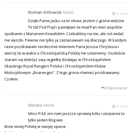
Roman Kitłowski
Mówi
% temu
Dzięki Panie Jacku za te słowa. Jestem z grona widzów
TV Idź Pod Prąd i pamiętam że miał Pan mieć wspólne
spotkanie z Marianem Kowalskim. Czekaliśmy na nie, ale coś widać
nie wyszło. Pewnie nie tylko ja zastanawiam się dlaczego. W każdym
razie pozdrawiam serdecznie imieniem Pana Jezusa Chrystusa i
wierzę że w walce o Chrześcijańską Polskę nie ustaniemy. Osobiście
staram się dołożyć swą cegiełkę działając w Chrześcijańskim
Skautingu Royal Rangers Polska i Chrześcijańskim Klubie
Motocyklowym „Boanerges”. Z tego grona również pozdrawiamy.
Czołem.
Odpowiadać
Monika
Mówi
% temu
Idioci !!! ILE oni nam jeszcze sprawią bólu i cierpienia to
tylko jeden Bóg wie.
Boże mniej Polskę w swojej opiece.