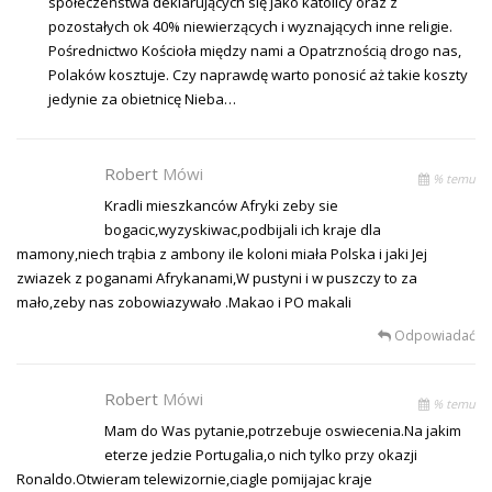
społeczeństwa deklarujących się jako katolicy oraz z
pozostałych ok 40% niewierzących i wyznających inne religie.
Pośrednictwo Kościoła między nami a Opatrznością drogo nas,
Polaków kosztuje. Czy naprawdę warto ponosić aż takie koszty
jedynie za obietnicę Nieba…
Robert
Mówi
% temu
Kradli mieszkanców Afryki zeby sie
bogacic,wyzyskiwac,podbijali ich kraje dla
mamony,niech trąbia z ambony ile koloni miała Polska i jaki Jej
zwiazek z poganami Afrykanami,W pustyni i w puszczy to za
mało,zeby nas zobowiazywało .Makao i PO makali
Odpowiadać
Robert
Mówi
% temu
Mam do Was pytanie,potrzebuje oswiecenia.Na jakim
eterze jedzie Portugalia,o nich tylko przy okazji
Ronaldo.Otwieram telewizornie,ciagle pomijajac kraje