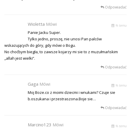
Odpowiadać
Wioletta
Mówi
% temu
Panie Jacku Super.
Tylko jedno, proszę, nie unosi Pan palców
wskazujących do góry, gdy mówi o Bogu.
No choćbym biegła, to zawsze kojarzy mi sie to z muzułmańskim
„allah jest wielki”.
Odpowiadać
Gaga
Mówi
% temu
Moj Boze.co z moimi dziecmi i wnukami? Czuje sie
b.oszukana i przestraszona.Boje sie…
Odpowiadać
Marcino123
Mówi
% temu