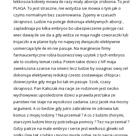
lekkoscia kobiety mowia ile razy mialy aborcje zrobiona. To jest
PLAGA. To jest straszne, nie wstydza sie mowia o tym jak o
czyms normalnym bez zazenowania. Zyjemy w czasach
skrajnosci. Ludzie na potege dokonuja elektywnych aborcji ,
zapladniaja po kilka embryos bo ubezpieczenie pokryje raz
wiec dawaj ile sie da a gdy widza ze maja nagle czworaczki lub
trojaczki a w planie byly no najwyzej dwojaczki elektywnie
usmiercaja tyle ile im nie pasuje. Na marginesie firmy
farmaucentyczne robia business’owy uzytek z tych embryos
ale to osobny temat rzeka. Potem takie dzieci z IVF maja
zwiekszona szanse na smierc lecz ludzie by osiagnac swoj cel
dokonuja elektywnej redukcji czesto zostawiajac chlopca i
dziewczynke gdy moga bo tak im pasuje. Szok, czasy
skrajnosci. Pan Kaliszak ma racje ze rodzinom jest ciezko
wychowywac uposledzone dzieci a prawda jest taka ze
panstwo nie staje na wysokosci zadania. Lecz Jacek ma mocny
argument. A co bedzie gdy jutro zabraknie mi zdrowia lub
komus z mojej rodziny ? Na przemial ? A co z ludzmi chorymi,
starszymi ludzmi ktorzy potrzebuja pomocy ? Tez na przemial ?
Gdzy patrze na male embryo i serce jest wielkosci glowki od
spilki i bije tak szybko i mocno mysle sobie ze to serce urosnie