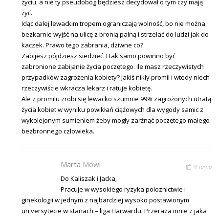
życiu, a nie ty pseudobóg będziesz decydował o tym czy mają
żyć.
Idąc dalej lewackim tropem ograniczają wolność, bo nie można
bezkarnie wyjść na ulicę z bronią palną i strzelać do ludzi jak do
kaczek. Prawo tego zabrania, dziwne co?
Zabijesz pójdziesz siedzieć. I tak samo powinno być
zabronione zabijanie życia poczętego. Ile masz rzeczywistych
przypadków zagrożenia kobiety? Jakiś nikły promil i wtedy niech
rzeczywiście wkracza lekarz i ratuje kobietę.
Ale z promilu zrobi się lewacko szumnie 99% zagrożonych utratą
życia kobiet w wyniku powikłań ciążowych dla wygody samic z
wykolejonym sumieniem żeby mogły zarżnąć poczętego małego
bezbronnego człowieka.
Marta
Mówi
% temu
Do Kaliszak i Jacka;
Pracuje w wysokiego ryzyka poloznictwie i
ginekologii w jednym z najbardziej wysoko postawionym
universytecie w stanach – liga Harwardu. Przeraza mnie z jaka