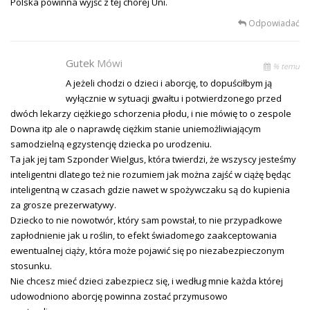
Polska powinna wyjść z tej chorej Uni.
Odpowiadać
Gutek
Mówi
% temu
A jeżeli chodzi o dzieci i aborcję, to dopuściłbym ją
wyłącznie w sytuacji gwałtu i potwierdzonego przed
dwóch lekarzy ciężkiego schorzenia płodu, i nie mówię to o zespole
Downa itp ale o naprawdę ciężkim stanie uniemożliwiającym
samodzielną egzystencję dziecka po urodzeniu.
Ta jak jej tam Szponder Wielgus, która twierdzi, że wszyscy jesteśmy
inteligentni dlatego też nie rozumiem jak można zajść w ciążę będąc
inteligentną w czasach gdzie nawet w spożywczaku są do kupienia
za grosze prezerwatywy.
Dziecko to nie nowotwór, który sam powstał, to nie przypadkowe
zapłodnienie jak u roślin, to efekt świadomego zaakceptowania
ewentualnej ciąży, która może pojawić się po niezabezpieczonym
stosunku.
Nie chcesz mieć dzieci zabezpiecz się, i według mnie każda której
udowodniono aborcję powinna zostać przymusowo