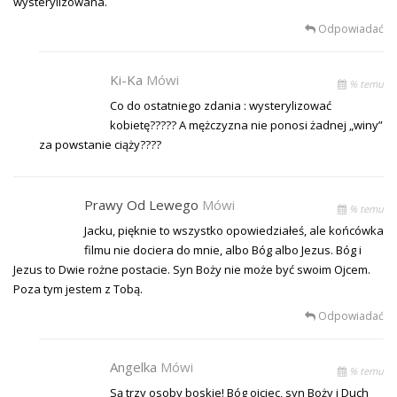
wysterylizowana.
Odpowiadać
Ki-Ka
Mówi
% temu
Co do ostatniego zdania : wysterylizować
kobietę????? A mężczyzna nie ponosi żadnej „winy”
za powstanie ciąży????
Prawy Od Lewego
Mówi
% temu
Jacku, pięknie to wszystko opowiedziałeś, ale końcówka
filmu nie dociera do mnie, albo Bóg albo Jezus. Bóg i
Jezus to Dwie rożne postacie. Syn Boży nie może być swoim Ojcem.
Poza tym jestem z Tobą.
Odpowiadać
Angelka
Mówi
% temu
Są trzy osoby boskie! Bóg ojciec, syn Boży i Duch