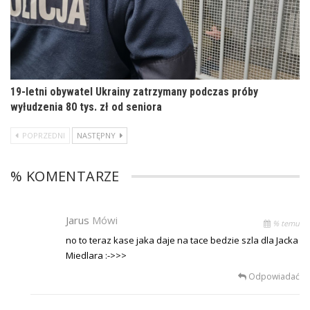
19-letni obywatel Ukrainy zatrzymany podczas próby
wyłudzenia 80 tys. zł od seniora
POPRZEDNI
NASTĘPNY
% KOMENTARZE
Jarus
Mówi
% temu
no to teraz kase jaka daje na tace bedzie szla dla Jacka
Miedlara :->>>
Odpowiadać