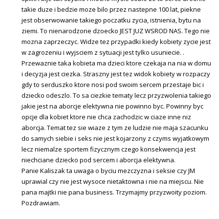
takie duze i bedzie moze bilo przez nastepne 100 lat, piekne
jest obserwowanie takiego poczatku zycia, istnienia, bytu na
ziemi. To nienarodzone dzoecko JEST JUZ WSROD NAS. Tego nie
mozna zaprzeczyc. Widze tez przypadki kiedy kobiety zycie jest
w zagrozeniu i wyjsciem z sytuacji jest tylko usuniecie. .
Przewaznie taka kobieta ma dzieci ktore czekaja na nia w domu
i decyzja jest ciezka. Straszny jest tez widok kobiety w rozpaczy
gdy to serduszko ktore nosi pod swoim sercem przestaje bic i
dziecko odeszlo. To sa ciezkie tematy lecz przyzwolenia takiego
jakie jest na aborcje elektywna nie powinno byc. Powinny byc
opcje dla kobiet ktore nie chca zachodzic w ciaze inne niz
aborcja. Temat tez sie wiaze z tym ze ludzie nie maja szacunku
do samych siebie i seks nie jest kojarzony z czyms wyjatkowym
lecz niemalze sportem fizycznym czego konsekwencja jest
niechciane dziecko pod sercem i aborcja elektywna.
Panie Kaliszak ta uwaga o byciu mezczyzna i seksie czy JM
uprawial czy nie jest wysoce nietaktowna i nie na miejscu. Nie
pana majtki nie pana business. Trzymajmy przyzwoity poziom.
Pozdrawiam.