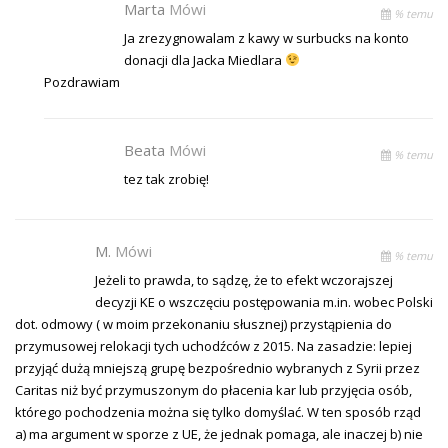
Marta
Mówi
% temu
Ja zrezygnowalam z kawy w surbucks na konto
donacji dla Jacka Miedlara
Pozdrawiam
Beata
Mówi
% temu
tez tak zrobię!
M.
Mówi
% temu
Jeżeli to prawda, to sądzę, że to efekt wczorajszej
decyzji KE o wszczęciu postępowania m.in. wobec Polski
dot. odmowy ( w moim przekonaniu słusznej) przystąpienia do
przymusowej relokacji tych uchodźców z 2015. Na zasadzie: lepiej
przyjąć dużą mniejszą grupę bezpośrednio wybranych z Syrii przez
Caritas niż być przymuszonym do płacenia kar lub przyjęcia osób,
którego pochodzenia można się tylko domyślać. W ten sposób rząd
a) ma argument w sporze z UE, że jednak pomaga, ale inaczej b) nie