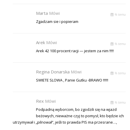
Marta
Mówi
% temu
Zgadzam sie i popieram
Arek
Mówi
% temu
Arek 42 100 procent racji — jestem za nim !!!!!
Regina Donarska
Mówi
% temu
SWIETE SLOWA , Panie Gutku -BRAWO !!!!!!
Rex
Mówi
% temu
Podpadną wyborcom, bo zgodzili się na wjazd
beżowych, nieważne czyj to pomysł, kto będzie ich
utrzymywał i „pilnował”, jeśli to prawda PIS ma przesrane…,