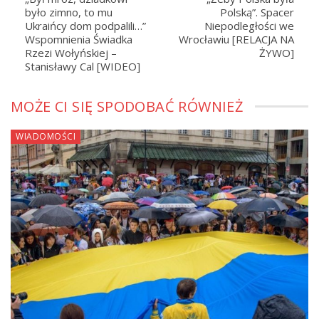
było zimno, to mu
Polską”. Spacer
Ukraińcy dom podpalili…”
Niepodległości we
Wspomnienia Świadka
Wrocławiu [RELACJA NA
Rzezi Wołyńskiej –
ŻYWO]
Stanisławy Cal [WIDEO]
MOŻE CI SIĘ SPODOBAĆ RÓWNIEŻ
WIADOMOŚCI