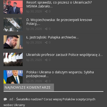
Resort sprawdzi, co piszesz o Ukraińcach?
MSWiA zabrało…
lip 30, 2026
0
D. Wojciechowska: Ile przecierpieli kresowi
Polacy,…
lip 29, 2026
0
Ł. Jastrzębski: Pułapka archiwów…
lip 29, 2026
0
Ukraiński profesor zarzucił Polsce współpracę z…
lip 25, 2026
0
Polska i Ukraina o dalszym wsparciu. Sybiha
podziękował…
lip 25, 2026
0
NAJNOWSZE KOMENTARZE
ad
-
Światełko nadziei? Coraz więcej Polaków sceptycznych
wobec Ukrainy