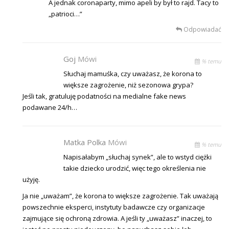
A jednak coronaparty, mimo apeli by był to rajd. Tacy to
„patrioci…”
Odpowiadać
Goj
Mówi
% temu
Słuchaj mamuśka, czy uważasz, że korona to
większe zagrożenie, niż sezonowa grypa?
Jeśli tak, gratuluję podatności na medialne fake news
podawane 24/h…
Matka Polka
Mówi
% temu
Napisałabym „słuchaj synek”, ale to wstyd ciężki
takie dziecko urodzić, więc tego określenia nie
użyję.
Ja nie „uważam”, że korona to większe zagrożenie. Tak uważają
powszechnie eksperci, instytuty badawcze czy organizacje
zajmujące się ochroną zdrowia. A jeśli ty „uważasz” inaczej, to