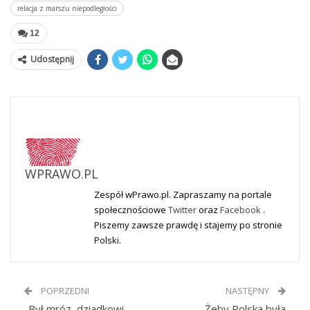
relacja z marszu niepodległości
12
Udostępnij
WPRAWO.PL
Zespół wPrawo.pl. Zapraszamy na portale
społecznościowe
Twitter
oraz
Facebook
.
Piszemy zawsze prawdę i stajemy po stronie
Polski.
POPRZEDNI
NASTĘPNY
„Był mróz, dziadkowi
„Żeby Polska była