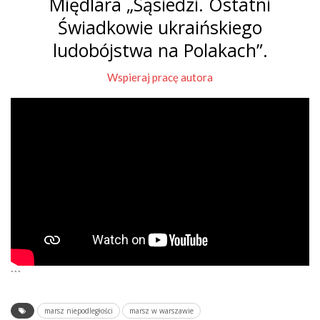
Międlara „Sąsiedzi. Ostatni
Świadkowie ukraińskiego
ludobójstwa na Polakach”.
Wspieraj pracę autora
```
marsz niepodległości
marsz w warszawie