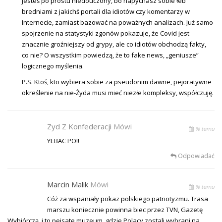
jesteś po prostu niedouczony, bo napychasz sobie łeb
bredniami z jakichś portali dla idiotów czy komentarzy w
Internecie, zamiast bazować na poważnych analizach. Już samo
spojrzenie na statystyki zgonów pokazuje, że Covid jest
znacznie groźniejszy od grypy, ale co idiotów obchodzą fakty,
co nie? O wszystkim powiedzą, że to fake news, „geniusze”
logicznego myślenia.
P.S. Ktoś, kto wybiera sobie za pseudonim dawne, pejoratywne
określenie na nie-Żyda musi mieć niezłe kompleksy, współczuję.
Zyd Z Konfederacji
Mówi
% temu
YEBAC PO!!
Odpowiadać
Marcin Malik
Mówi
% temu
Cóż za wspaniały pokaz polskiego patriotyzmu. Trasa
marszu koniecznie powinna biec przez TVN, Gazetę
Wybiórczą, i to pejsate muzeum, gdzie Polacy zostali wybrani na