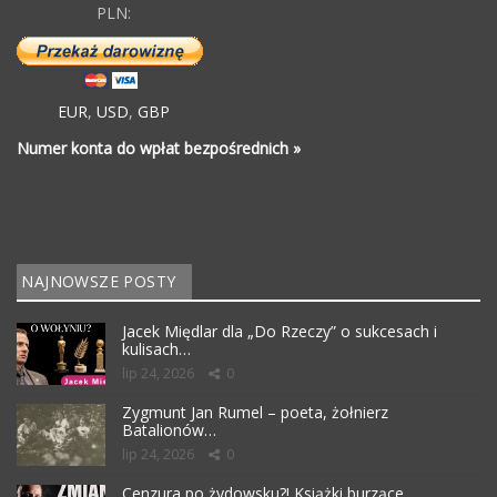
PLN:
EUR
,
USD
,
GBP
Numer konta do wpłat bezpośrednich »
NAJNOWSZE POSTY
Jacek Międlar dla „Do Rzeczy” o sukcesach i
kulisach…
lip 24, 2026
0
Zygmunt Jan Rumel – poeta, żołnierz
Batalionów…
lip 24, 2026
0
Cenzura po żydowsku?! Książki burzące