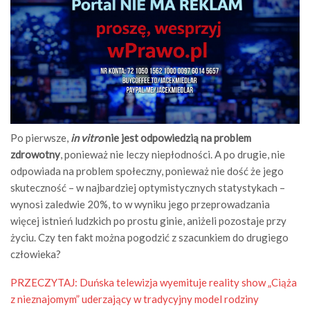
Po pierwsze,
in vitro
nie jest odpowiedzią na problem
zdrowotny
, ponieważ nie leczy niepłodności. A po drugie, nie
odpowiada na problem społeczny, ponieważ nie dość że jego
skuteczność – w najbardziej optymistycznych statystykach –
wynosi zaledwie 20%, to w wyniku jego przeprowadzania
więcej istnień ludzkich po prostu ginie, aniżeli pozostaje przy
życiu. Czy ten fakt można pogodzić z szacunkiem do drugiego
człowieka?
PRZECZYTAJ:
Duńska telewizja wyemituje reality show „Ciąża
z nieznajomym” uderzający w tradycyjny model rodziny