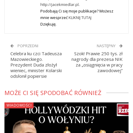
http://jacekmiedlar.pl
.
Podobają Ci się moje publikacje? Możesz
mnie wesprzeć
KLIKNIJ TUTAJ
Dziękuję.
POPRZEDNI
NASTĘPNY
Celebra ku czci Tadeusza
Szok! Prawie 250 tys. zł
Mazowieckiego.
nagrody dla prezesa NIK
Prezydent Duda złożył
za „osiągnięcia w pracy
wieniec, minister Kolarski
zawodowej”
odsłonił popiersie
MOŻE CI SIĘ SPODOBAĆ RÓWNIEŻ
WIADOMOŚCI