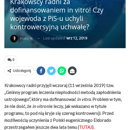
Krakowscy radni za
dofinansowaniem in vitro! Czy
wojewoda z PiS-u uchyli
kontrowersyjną uchwałę?
Last updated
wrz 12, 2019
Przez %
0
Udostępnij
Krakowscy radni przyjęli wczoraj (11 września 2019) tzw.
„Gminny program leczenia niepłodności metodą zapłodnienia
ustrojowego”, który ma dofinansować
in vitro
. Problem w tym,
że nie dość, że
in vitro
nie leczy, jak wskazano w tytule
programu, to pod nią kryje się szereg kontrowersji. Przed
możliwością uczynienia z Polski eugenicznego Eldorado
przestrzegałem jeszcze dwa lata temu (
TUTAJ
).