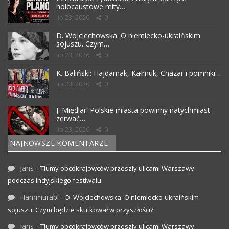
holocaustowe mity…
lip 23, 2026
0
D. Wojciechowska: O niemiecko-ukraińskim
sojuszu. Czym…
lip 23, 2026
0
K. Baliński: Hajdamak, Kałmuk, Chazar i pomniki…
lip 23, 2026
0
J. Międlar: Polskie miasta powinny natychmiast
zerwać…
lip 23, 2026
0
NAJNOWSZE KOMENTARZE
Jans
-
Tłumy obcokrajowców przeszły ulicami Warszawy
podczas indyjskiego festiwalu
Hammurabi
-
D. Wojciechowska: O niemiecko-ukraińskim
sojuszu. Czym będzie skutkował w przyszłości?
Jans
-
Tłumy obcokrajowców przeszły ulicami Warszawy