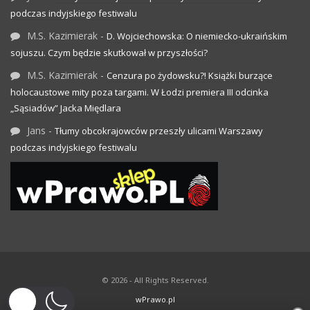
podczas indyjskiego festiwalu
M.S. Kazimierak
-
D. Wojciechowska: O niemiecko-ukraińskim
sojuszu. Czym będzie skutkował w przyszłości?
M.S. Kazimierak
-
Cenzura po żydowsku?! Książki burzące
holocaustowe mity poza targami. W Łodzi premiera III odcinka
„Sąsiadów” Jacka Międlara
Jans
-
Tłumy obcokrajowców przeszły ulicami Warszawy
podczas indyjskiego festiwalu
© 2026 - All Rights Reserved.
wPrawo.pl