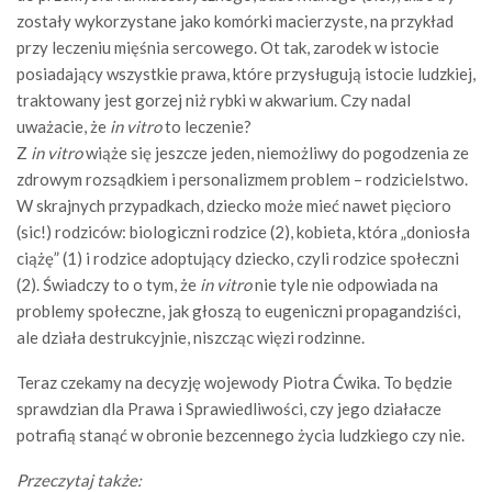
zostały wykorzystane jako komórki macierzyste, na przykład
przy leczeniu mięśnia sercowego. Ot tak, zarodek w istocie
posiadający wszystkie prawa, które przysługują istocie ludzkiej,
traktowany jest gorzej niż rybki w akwarium. Czy nadal
uważacie, że
in vitro
to leczenie?
Z
in vitro
wiąże się jeszcze jeden, niemożliwy do pogodzenia ze
zdrowym rozsądkiem i personalizmem problem – rodzicielstwo.
W skrajnych przypadkach, dziecko może mieć nawet pięcioro
(sic!) rodziców: biologiczni rodzice (2), kobieta, która „doniosła
ciążę” (1) i rodzice adoptujący dziecko, czyli rodzice społeczni
(2). Świadczy to o tym, że
in vitro
nie tyle nie odpowiada na
problemy społeczne, jak głoszą to eugeniczni propagandziści,
ale działa destrukcyjnie, niszcząc więzi rodzinne.
Teraz czekamy na decyzję wojewody Piotra Ćwika. To będzie
sprawdzian dla Prawa i Sprawiedliwości, czy jego działacze
potrafią stanąć w obronie bezcennego życia ludzkiego czy nie.
Przeczytaj także: