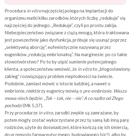
Procedura
in vitro
najczęściej polega na implantacji do
organizmu matki kilku zarodków, których liczbę „redukuje” się
najczęściej do jednego. „Redukuje”, czyli po prostu zabija.
Niebezpieczeństwo związane z ciążą mnogą, która traktowana
jest powszechnie jako dysfunkcja, próbuje się usunąć poprzez
„selektywną aborcję”, eufemistycznie nazywaną przez
eugeników „redukcją embrionalną”. Na marginesie: po co takie
słowotwórstwo? Po to by uśpić sumienie potencjalnego
klienta, a społeczeństwu wmówić, że
in vitro
to „błogosławiony
zabieg” rozwiązujący problem niepłodności na świecie.
Podobnie, zamiast mówić o istocie ludzkiej, a nawet o
embrionie, niektórzy eugenicy mówią o
pre-embrionie
.
Wasza
mowa niech będzie: „Tak – tak, nie – nie”. A co nadto od Złego
pochodzi
(Mk 5,37).
Przy procedurze
in vitro
, zarodki zwykle są zamrażane, by
potem mogły zostać wykorzystane przez tę samą lub inną parę
rodziców, użyte do doświadczeń, które kończą się ich śmiercią,
do przemysłu farmaceutycznego, budowlanego (sic!), albo by