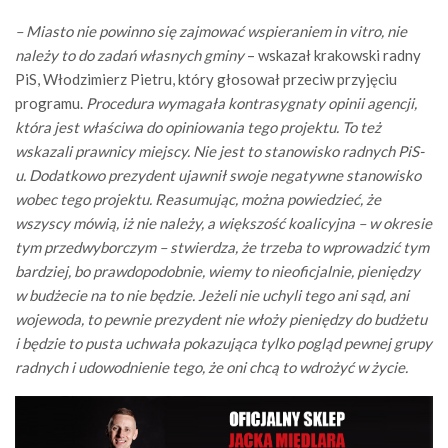
– Miasto nie powinno się zajmować wspieraniem in vitro, nie
należy to do zadań własnych gminy
– wskazał krakowski radny
PiS, Włodzimierz Pietru, który głosował przeciw przyjęciu
programu.
Procedura wymagała kontrasygnaty opinii agencji,
która jest właściwa do opiniowania tego projektu. To też
wskazali prawnicy miejscy. Nie jest to stanowisko radnych PiS-
u. Dodatkowo prezydent ujawnił swoje negatywne stanowisko
wobec tego projektu. Reasumując, można powiedzieć, że
wszyscy mówią, iż nie należy, a większość koalicyjna – w okresie
tym przedwyborczym – stwierdza, że trzeba to wprowadzić tym
bardziej, bo prawdopodobnie, wiemy to nieoficjalnie, pieniędzy
w budżecie na to nie będzie. Jeżeli nie uchyli tego ani sąd, ani
wojewoda, to pewnie prezydent nie włoży pieniędzy do budżetu
i będzie to pusta uchwała pokazująca tylko pogląd pewnej grupy
radnych i udowodnienie tego, że oni chcą to wdrożyć w życie.