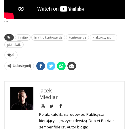
```
in vitro
in vitro kontrowersje
kontrowersje
krakowscy radni
piotr ćwik
0
Udostępnij
Jacek
Międlar
Polak, katolik, narodowiec. Publicysta
kierujący się w życiu dewizą 'Deo et Patriae
semper fidelis'. Autor bloga: