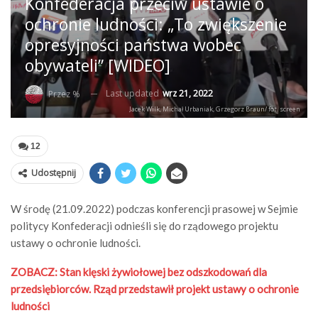
Konfederacja przeciw ustawie o
ochronie ludności: „To zwiększenie
opresyjności państwa wobec
obywateli” [WIDEO]
Last updated
wrz 21, 2022
Przez %
Jacek Wilk, Michał Urbaniak, Grzegorz Braun/ fot. screen
12
Udostępnij
W środę (21.09.2022) podczas konferencji prasowej w Sejmie
politycy Konfederacji odnieśli się do rządowego projektu
ustawy o ochronie ludności.
ZOBACZ: Stan klęski żywiołowej bez odszkodowań dla
przedsiębiorców. Rząd przedstawił projekt ustawy o ochronie
ludności