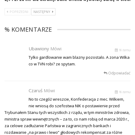
POPRZEDNI
NASTĘPNY
% KOMENTARZE
Ubawiony
Mówi
% temu
Tylko gardlowanie wam blazny pozostalo. A zona Wilka
co w TVN robi? ze spytam.
Odpowiadać
Czaruś
Mówi
% temu
No to czegóż wreszcie, Konfederacja z mec. Wilkiem,
nie wniosą do szefostwa NIK o postawienie przed
Trybunałem Stanu tych wszystkich z rządu, w tym ministrów zdrowia,
ministra spraw wewnętrznych – za to, co nam robią od marca 2020 r.,
za celowe zadłużanie Państwa w zagranicznych bankach i
rozdawanie „na prawo i lewo” głodowych rekompensat za różne