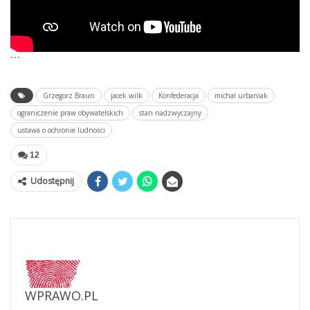
```
Grzegorz Braun
jacek wilk
Konfederacja
michał urbaniak
ograniczenie praw obywatelskich
stan nadzwyczajny
ustawa o ochronie ludności
12
Udostępnij
WPRAWO.PL