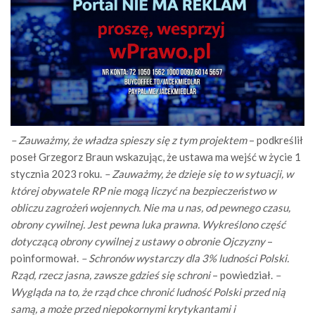
– Zauważmy, że władza spieszy się z tym projektem
– podkreślił
poseł Grzegorz Braun wskazując, że ustawa ma wejść w życie 1
stycznia 2023 roku.
– Zauważmy, że dzieje się to w sytuacji, w
której obywatele RP nie mogą liczyć na bezpieczeństwo w
obliczu zagrożeń wojennych. Nie ma u nas, od pewnego czasu,
obrony cywilnej. Jest pewna luka prawna. Wykreślono część
dotyczącą obrony cywilnej z ustawy o obronie Ojczyzny
–
poinformował.
– Schronów wystarczy dla 3% ludności Polski.
Rząd, rzecz jasna, zawsze gdzieś się schroni
– powiedział.
–
Wygląda na to, że rząd chce chronić ludność Polski przed nią
samą, a może przed niepokornymi krytykantami i