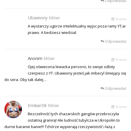
Odpowiadać
Ubawiony
Mówi
% temu
A wystarczy ugorze intelektualny wyjsc poza ramy YT,w
prawo. A bedziesz wiedzial.
Odpowiadać
Anonim
Mówi
% temu
Ojej oświecona lewacka persono, to swoje odloty
czerpiesz z YT. Ubawiony jesteś jak imbecyl śmiejący się
do sera. Oby tak dalej…
Odpowiadać
Emilian58
Mówi
% temu
Bezczelność tych chazarskich gangów przekroczyła
ostatnią granicę! Ale ludność tubylcza w Ukropolin to
durne baranie banie!!! Tchórze wypierają rzeczywistość i łażą z