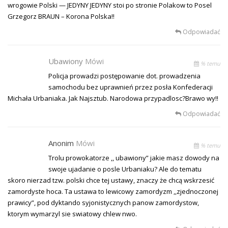
wrogowie Polski — JEDYNY JEDYNY stoi po stronie Polakow to Posel
Grzegorz BRAUN – Korona Polska!!
Odpowiadać
Ubawiony
Mówi
% temu
Policja prowadzi postępowanie dot. prowadzenia
samochodu bez uprawnień przez posła Konfederacji
Michała Urbaniaka. Jak Najsztub. Narodowa przypadlosc?Brawo wy!!
Odpowiadać
Anonim
Mówi
% temu
Trolu prowokatorze ,, ubawiony” jakie masz dowody na
swoje ujadanie o posle Urbaniaku? Ale do tematu
skoro nierzad tzw. polski chce tej ustawy, znaczy że chcą wskrzesić
zamordyste hoca. Ta ustawa to lewicowy zamordyzm ,,zjednoczonej
prawicy”, pod dyktando syjonistycznych panow zamordystow,
ktorym wymarzyl sie swiatowy chlew nwo.