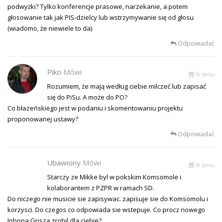
podwyżki? Tylko konferencje prasowe, narzekanie, a potem
głosowanie tak jak PIS-dzielcy lub wstrzymywanie się od głosu
(wiadomo, że niewiele to da)
Odpowiadać
Piko
Mówi
% temu
Rozumiem, że mają według ciebie milczeć lub zapisać
się do PiSu. A może do PO?
Co błazeńskiego jest w podaniu i skomentowaniu projektu
proponowanej ustawy?
Odpowiadać
Ubawiony
Mówi
% temu
Starczy ze Mikke byl w pokskim Komsomole i
kolaborantem z PZPR w ramach SD.
Do niczego nie musicie sie zapisywac. zapisuje sie do Komsomolu i
korzysci. Do czegos co odpowiada sie wstepuje. Co procz nowego
Iphona Grisza zrobil dla ciebie?