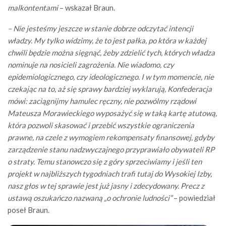
malkontentami
– wskazał Braun.
– Nie jesteśmy jeszcze w stanie dobrze odczytać intencji
władzy. My tylko widzimy, że to jest pałka, po która w każdej
chwili będzie można sięgnąć, żeby zdzielić tych, których władza
nominuje na nosicieli zagrożenia. Nie wiadomo, czy
epidemiologicznego, czy ideologicznego. I w tym momencie, nie
czekając na to, aż się sprawy bardziej wyklarują, Konfederacja
mówi: zaciągnijmy hamulec ręczny, nie pozwólmy rządowi
Mateusza Morawieckiego wyposażyć się w taką kartę atutową,
która pozwoli skasować i przebić wszystkie ograniczenia
prawne, na czele z wymogiem rekompensaty finansowej, gdyby
zarządzenie stanu nadzwyczajnego przyprawiało obywateli RP
o straty. Temu stanowczo się z góry sprzeciwiamy i jeśli ten
projekt w najbliższych tygodniach trafi tutaj do Wysokiej Izby,
nasz głos w tej sprawie jest już jasny i zdecydowany. Precz z
ustawą oszukańczo nazwaną „o ochronie ludności”
– powiedział
poseł Braun.