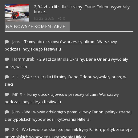
2,94 zł za litr dla Ukrainy. Dane Orlenu wywołały
burzę…
lip 23, 2026
0
NAJNOWSZE KOMENTARZE
Jans
-
Tłumy obcokrajowców przeszły ulicami Warszawy
podczas indyjskiego festiwalu
Hammurabi
-
2,94 zł za litr dla Ukrainy. Dane Orlenu wywołały
burzę w sieci
z-k
-
2,94 zł za litr dla Ukrainy. Dane Orlenu wywołały burzę w
sieci
Mr. X
-
Tłumy obcokrajowców przeszły ulicami Warszawy
podczas indyjskiego festiwalu
Jans
-
We Lwowie odsłonięto pomnik Iryny Farion, polityk znanej
z antypolskich wypowiedzi i cytowania Hitlera.
z-k
-
We Lwowie odsłonięto pomnik Iryny Farion, polityk znanej z
antypolskich wypowiedzi i cytowania Hitlera.