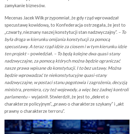
zamykanie biznesów.
Mecenas Jacek Wilk przypomniał, że gdy rząd wprowadzał
specustawę kowidową, to Konfederacja ostrzegała, że jest to
„czwarty, nieznany naszej konstytucji stan nadzwyczajny”.
– To
była droga w kierunku omijania konstytucji za pomocą
specustawy. A teraz rząd idzie za ciosem i w tym kierunku idzie
ten projekt
– powiedział.
– To będą kolejne dwa quasi-stany
nadzwyczajne, za pomocą których można będzie ograniczać
nasze prawa wpisane do konstytucji. I to bez ustawy. Można
będzie wprowadzać te niekonstytucyjne quasi-stany
nadzwyczajne, w postaci stanu pogotowia i zagrożenia, decyzją
ministra, premiera, czy też wojewody, a więc bez żadnej kontroli
parlamentu
– wyjaśnił. Stwierdził, że jest to „dekret o
charakterze policyjnym”, „prawo o charakterze szykany” i „akt
prawny o charakterze terroru”.