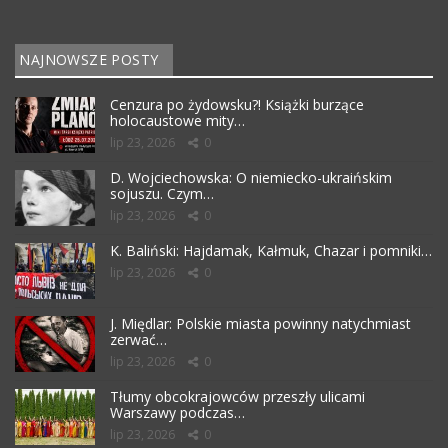
NAJNOWSZE POSTY
Cenzura po żydowsku?! Książki burzące
holocaustowe mity…
lip 23, 2026
0
D. Wojciechowska: O niemiecko-ukraińskim
sojuszu. Czym…
lip 23, 2026
0
K. Baliński: Hajdamak, Kałmuk, Chazar i pomniki…
lip 23, 2026
0
J. Międlar: Polskie miasta powinny natychmiast
zerwać…
lip 23, 2026
0
Tłumy obcokrajowców przeszły ulicami
Warszawy podczas…
lip 23, 2026
0