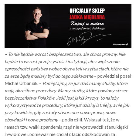
– To nie będzie wzrost bezpieczeństwa, ale chaos prawny. Nie
będzie to wzrost przejrzystości instytucji, ale zwiększenie
opresyjności państwa wobec obywateli w sytuacjach, które nie
zawsze będą musiały być do tego adekwatne
– powiedział poseł
Michał Urbaniak. –
Pamiętajmy, że już dziś mamy służby, które
mają określone procedury. Mamy służby, które powinny strzec
bezpieczeństwa Polaków. Jeśli jest jakiś kryzys, to należy
wykorzystywać te procedury, które już dzisiaj istnieją, a nie jak
przy kowidzie, gdy zostały stworzone nowe prawa, nowe
obowiązki i nowe problemy
– podkreślił. Wskazał też, że w
ramach tzw. walki z pandemią rząd nie wprowadził stanu klęski
żywiołowej, ponieważ nie chciał płacić odszkodowań za