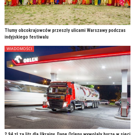
Tłumy obcokrajowców przeszły ulicami Warszawy podczas
indyjskiego festiwalu
WIADOMOŚCI
2,94 zł za litr dla Ukrainy. Dane Orlenu wywołały burzę w sieci