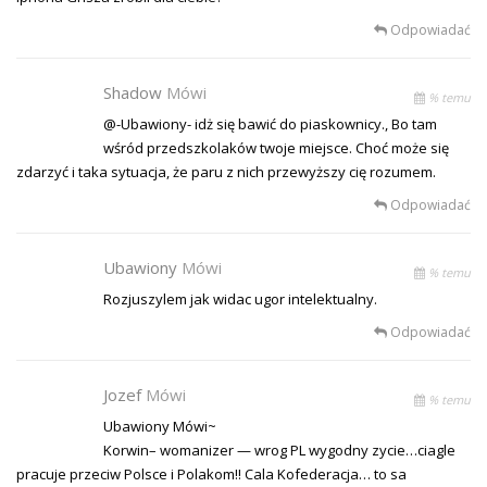
Odpowiadać
Shadow
Mówi
% temu
@-Ubawiony- idż się bawić do piaskownicy., Bo tam
wśród przedszkolaków twoje miejsce. Choć może się
zdarzyć i taka sytuacja, że paru z nich przewyższy cię rozumem.
Odpowiadać
Ubawiony
Mówi
% temu
Rozjuszylem jak widac ugor intelektualny.
Odpowiadać
Jozef
Mówi
% temu
Ubawiony Mówi~
Korwin– womanizer — wrog PL wygodny zycie…ciagle
pracuje przeciw Polsce i Polakom!! Cala Kofederacja… to sa