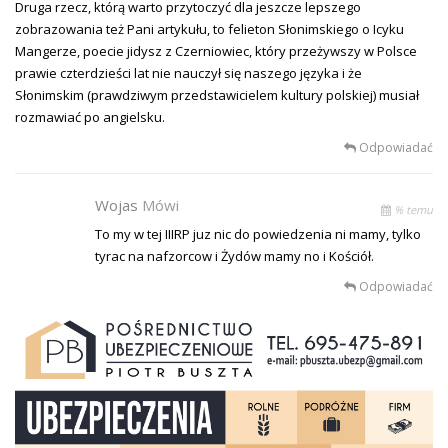
Druga rzecz, którą warto przytoczyć dla jeszcze lepszego
zobrazowania też Pani artykułu, to felieton Słonimskiego o Icyku
Mangerze, poecie jidysz z Czerniowiec, który przeżywszy w Polsce
prawie czterdzieści lat nie nauczył się naszego języka i że
Słonimskim (prawdziwym przedstawicielem kultury polskiej) musiał
rozmawiać po angielsku.
Odpowiadać
Wojas
Mówi
% temu
To my w tej IIIRP juz nic do powiedzenia ni mamy, tylko
tyrac na nafzorcow i Żydów mamy no i Kościół.
Odpowiadać