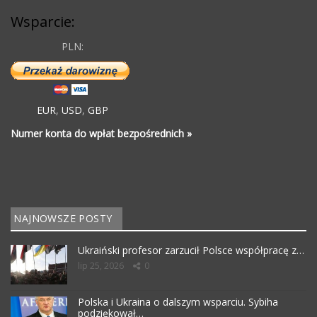
Wsparcie:
PLN:
EUR
,
USD
,
GBP
Numer konta do wpłat bezpośrednich »
NAJNOWSZE POSTY
Ukraiński profesor zarzucił Polsce współpracę z…
lip 25, 2026
0
Polska i Ukraina o dalszym wsparciu. Sybiha
podziękował…