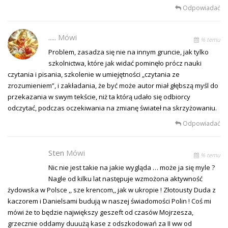
Odpowiadać
.....
Mówi
% temu
Problem, zasadza się nie na innym gruncie, jak tylko
szkolnictwa, które jak widać pominęło prócz nauki
czytania i pisania, szkolenie w umiejętności „czytania ze
zrozumieniem”, i zakładania, że być może autor miał głębszą myśl do
przekazania w swym tekście, niż ta którą udało się odbiorcy
odczytać, podczas oczekiwania na zmianę świateł na skrzyżowaniu.
Odpowiadać
Sten
Mówi
% temu
Nic nie jest takie na jakie wygląda … może ja się myle ?
Nagle od kilku lat następuje wzmożona aktywność
żydowska w Polsce ,, sze krencom,, jak w ukropie ! Złotousty Duda z
kaczorem i Danielsami budują w naszej świadomości Polin ! Coś mi
mówi że to będzie największy geszeft od czasów Mojrzesza,
grzecznie oddamy duuużą kase z odszkodowań za II ww od