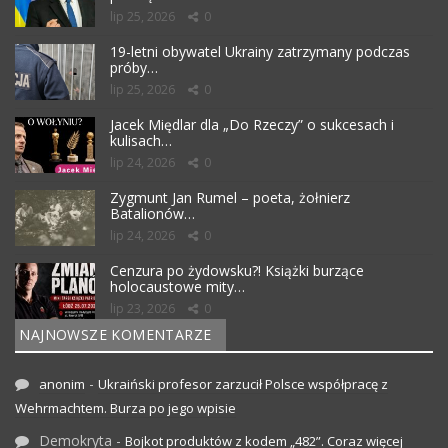
lip 25, 2026
0
19-letni obywatel Ukrainy zatrzymany podczas
próby…
lip 25, 2026
0
Jacek Międlar dla „Do Rzeczy” o sukcesach i
kulisach…
lip 24, 2026
0
Zygmunt Jan Rumel – poeta, żołnierz
Batalionów…
lip 24, 2026
0
Cenzura po żydowsku?! Książki burzące
holocaustowe mity…
lip 23, 2026
0
NAJNOWSZE KOMENTARZE
-
anonim
Ukraiński profesor zarzucił Polsce współpracę z
Wehrmachtem. Burza po jego wpisie
Demokryta
-
Bojkot produktów z kodem „482”. Coraz więcej