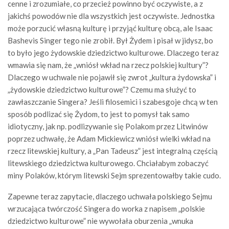
cenne i zrozumiałe, co przecież powinno być oczywiste, a z
jakichś powodów nie dla wszystkich jest oczywiste. Jednostka
może porzucić własną kulturę i przyjąć kulturę obcą, ale Isaac
Bashevis Singer tego nie zrobił. Był Żydem i pisał w jidysz, bo
to było jego żydowskie dziedzictwo kulturowe. Dlaczego teraz
wmawia się nam, że „wniósł wkład na rzecz polskiej kultury”?
Dlaczego w uchwale nie pojawił się zwrot „kultura żydowska” i
„żydowskie dziedzictwo kulturowe”? Czemu ma służyć to
zawłaszczanie Singera? Jeśli filosemici i szabesgoje chcą w ten
sposób podlizać się Żydom, to jest to pomysł tak samo
idiotyczny, jak np. podlizywanie się Polakom przez Litwinów
poprzez uchwałę, że Adam Mickiewicz wniósł wielki wkład na
rzecz litewskiej kultury, a „Pan Tadeusz” jest integralną częścią
litewskiego dziedzictwa kulturowego. Chciałabym zobaczyć
miny Polaków, którym litewski Sejm sprezentowałby takie cudo.
Zapewne teraz zapytacie, dlaczego uchwała polskiego Sejmu
wrzucająca twórczość Singera do worka z napisem „polskie
dziedzictwo kulturowe” nie wywołała oburzenia „wnuka