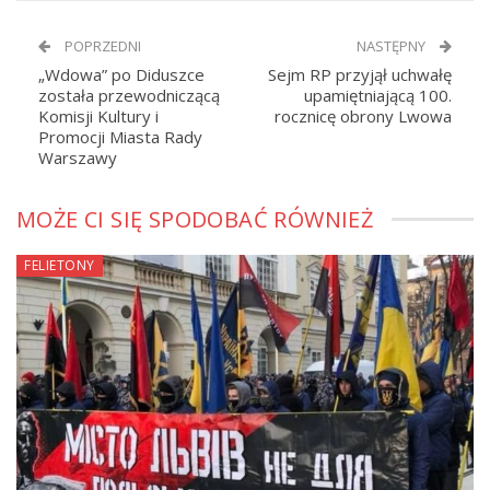
POPRZEDNI
NASTĘPNY
„Wdowa” po Diduszce
Sejm RP przyjął uchwałę
została przewodniczącą
upamiętniającą 100.
Komisji Kultury i
rocznicę obrony Lwowa
Promocji Miasta Rady
Warszawy
MOŻE CI SIĘ SPODOBAĆ RÓWNIEŻ
FELIETONY