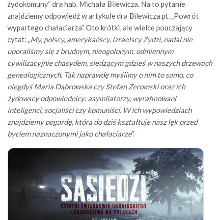
żydokomuny” dra hab. Michała Bilewicza. Na to pytanie
znajdziemy odpowiedź w artykule dra Bilewicza pt. „Powrót
wypartego chałaciarza”. Oto krótki, ale wielce pouczający
cytat: „
My, polscy, amerykańscy, izraelscy Żydzi, nadal nie
uporaliśmy się z brudnym, nieogolonym, odmiennym
cywilizacyjnie chasydem, siedzącym gdzieś w naszych drzewach
genealogicznych. Tak naprawdę myślimy o nim to samo, co
niegdyś Maria Dąbrowska czy Stefan Żeromski oraz ich
żydowscy odpowiednicy: asymilatorzy, wyrafinowani
inteligenci, socjaliści czy komuniści. W ich wypowiedziach
znajdziemy pogardę, która do dziś kształtuje nasz lęk przed
byciem naznaczonymi jako chałaciarze
”.