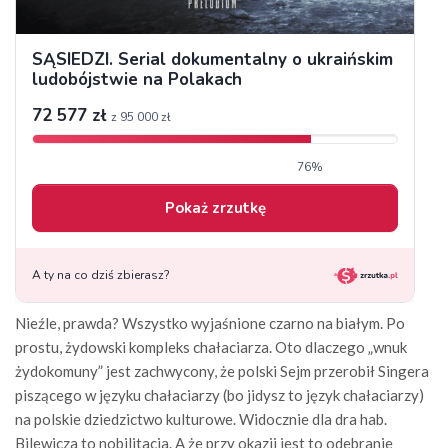
Nieźle, prawda? Wszystko wyjaśnione czarno na białym. Po
prostu, żydowski kompleks chałaciarza. Oto dlaczego „wnuk
żydokomuny” jest zachwycony, że polski Sejm przerobił Singera
piszącego w języku chałaciarzy (bo jidysz to język chałaciarzy)
na polskie dziedzictwo kulturowe. Widocznie dla dra hab.
Bilewicza to nobilitacja. A że przy okazji jest to odebranie