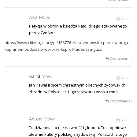
Ania
Mówi
% temu
Petycja w obronie księdza katolickiego atakowanego
przez Żydów !
https://www.citizengo.org/pl/166776-zlosc-zydowska-przeciw-bogu-i-
kaplanom-podpisz-w-obronie-ksprof-tadeusza-guza
Odpowiadać
Karol
Mówi
% temu
Jan Paweł II ojcem chrzestnym obecnych żydowskich
zbrodni w Polsce. cz.1 (gazetawarszawska.com)
Odpowiadać
Antoni
Mówi
% temu
Te działania, to nie naiwność i głupota. To stopniowe
zlewnie kultury polskiej z żydowską . Po latach z tego