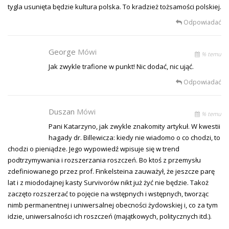
tygla usunięta będzie kultura polska. To kradzież tożsamości polskiej.
Odpowiadać
George
Mówi
% temu
Jak zwykle trafione w punkt! Nic dodać, nic ująć.
Odpowiadać
Duszan
Mówi
% temu
Pani Katarzyno, jak zwykle znakomity artykuł. W kwestii
hagady dr. Billewicza: kiedy nie wiadomo o co chodzi, to
chodzi o pieniądze. Jego wypowiedź wpisuje się w trend
podtrzymywania i rozszerzania roszczeń. Bo ktoś z przemysłu
zdefiniowanego przez prof. Finkelsteina zauważył, że jeszcze parę
lat i z miododajnej kasty Survivorów nikt już żyć nie będzie. Takoż
zaczęto rozszerzać to pojęcie na wstępnych i wstępnych, tworząc
nimb permanentnej i uniwersalnej obecności żydowskiej i, co za tym
idzie, uniwersalności ich roszczeń (majątkowych, politycznych itd.).