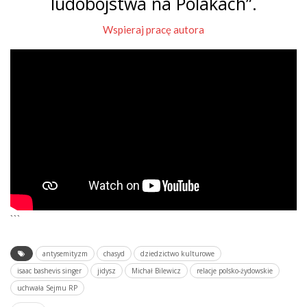
ludobójstwa na Polakach”.
Wspieraj pracę autora
```
antysemityzm
chasyd
dziedzictwo kulturowe
isaac bashevis singer
jidysz
Michał Bilewicz
relacje polsko-żydowskie
uchwała Sejmu RP