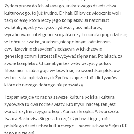
Żydom prawa do ich własnego, unikatowego dziedzictwa
kulturowego, to już trudno. Dr hab. Bilewicz widocznie woli
taką ściemę, która leczy jego kompleksy. Ja natomiast
wolałabym, żeby wszyscy żydowscy asymilatorzy,
wyrafinowani inteligenci, socjaliści czy komuniści pogodzili się
w końcu ze swoim „brudnym, nieogolonym, odmiennym
cywilizacyjnie chasydem” siedzącym w ich drzewie
genealogicznym i przestali wyżywać się na nas, Polakach, za
swoje kompleksy. Chciałabym też, żeby wszyscy polscy
filosemici i szabesgoje wyleczyli się ze swoich kompleksów
wobec zakompleksionych Żydów i zaprzestali idiotyzmów,
które do niczego dobrego nie prowadzą.
I zapamiętajcie to raz na zawsze: kultura polska i kultura
żydowska to dwa różne światy. Kto myśli inaczej, ten jest
wariat, czyli myszygene kopf. Koniec i kropka. A twórczość
Isaaca Bashevisa Singera to część żydowskiego, a nie
polskiego dziedzictwa kulturowego. I nawet uchwała Sejmu RP
tego nie zmieni.