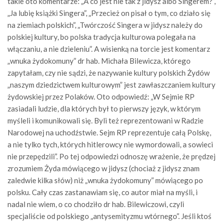
takie oto komentarze: „A co jest nie tak z jidysz albo Singerem?”,
„Ja lubię książki Singera”, „Przecież on pisał o tym, co działo się
na ziemiach polskich”, „Twórczość Singera w jidysz należy do
polskiej kultury, bo polska tradycja kulturowa polegała na
włączaniu, a nie dzieleniu”. A wisienką na torcie jest komentarz
„wnuka żydokomuny” dr hab. Michała Bilewicza, którego
zapytałam, czy nie sądzi, że nazywanie kultury polskich Żydów
„naszym dziedzictwem kulturowym” jest zawłaszczaniem kultury
żydowskiej przez Polaków. Oto odpowiedź: „W Sejmie RP
zasiadali ludzie, dla których był to pierwszy język, w którym
myśleli i komunikowali się. Byli też reprezentowani w Radzie
Narodowej na uchodźstwie. Sejm RP reprezentuje całą Polskę,
a nie tylko tych, których hitlerowcy nie wymordowali, a sowieci
nie przepędzili”. Po tej odpowiedzi odnoszę wrażenie, że prędzej
zrozumiem Żyda mówiącego w jidysz (chociaż z jidysz znam
zaledwie kilka słów) niż „wnuka żydokomuny” mówiącego po
polsku. Cały czas zastanawiam się, co autor miał na myśli, i
nadal nie wiem, o co chodziło dr hab. Bilewiczowi, czyli
specjaliście od polskiego „antysemityzmu wtórnego”. Jeśli ktoś