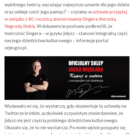
wybitnego twórcy, wyrażając najwyższe uznanie dla jego dzieła
oraz oddaje cześć jego pamięci” – czytamy w
uchwale przyjętej
w związku z 40. rocznicą uhonorowania Singera literacką
Nagrodą Nobla
. W dokumencie posłowie podkreślili, że
twórczość Singera – w języku jidysz – stanowi integralną część
naszego dziedzictwa kulturowego – informuje portal
sejm.gov.pl.
Wydawało mi się, że wystarczy, gdy skomentuje tę uchwałę na
Twitterze krótkim, aczkolwiek oczywistym stwierdzeniem, że
jidysz nie jest częścią polskiego dziedzictwa kulturowego.
Okazało się, że to nie wystarcza. Po moim wpisie posypały się