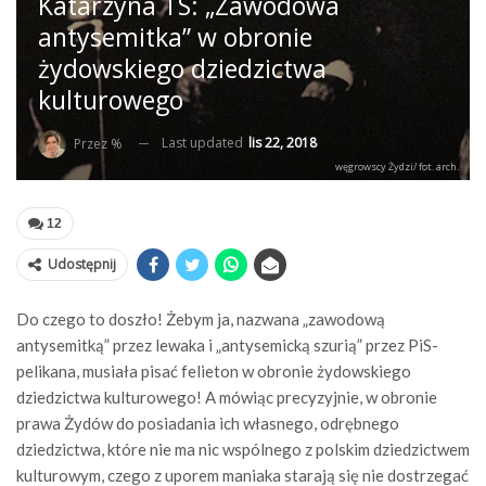
Katarzyna TS: „Zawodowa
antysemitka” w obronie
żydowskiego dziedzictwa
kulturowego
Last updated
lis 22, 2018
Przez %
węgrowscy Żydzi/ fot. arch.
12
Udostępnij
Do czego to doszło! Żebym ja, nazwana „zawodową
antysemitką” przez lewaka i „antysemicką szurią” przez PiS-
pelikana, musiała pisać felieton w obronie żydowskiego
dziedzictwa kulturowego! A mówiąc precyzyjnie, w obronie
prawa Żydów do posiadania ich własnego, odrębnego
dziedzictwa, które nie ma nic wspólnego z polskim dziedzictwem
kulturowym, czego z uporem maniaka starają się nie dostrzegać