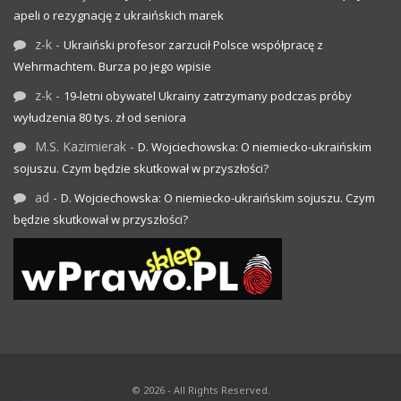
apeli o rezygnację z ukraińskich marek
z-k
-
Ukraiński profesor zarzucił Polsce współpracę z
Wehrmachtem. Burza po jego wpisie
z-k
-
19-letni obywatel Ukrainy zatrzymany podczas próby
wyłudzenia 80 tys. zł od seniora
M.S. Kazimierak
-
D. Wojciechowska: O niemiecko-ukraińskim
sojuszu. Czym będzie skutkował w przyszłości?
ad
-
D. Wojciechowska: O niemiecko-ukraińskim sojuszu. Czym
będzie skutkował w przyszłości?
© 2026 - All Rights Reserved.