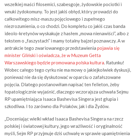
wszelkiej maści filosemici, szabesgoje, żydowskie pociotki i
wnuki żydokomuny. To jest jakiś obłęd, który prowadzi do
całkowitego misz-maszu pojęciowego i zupełnego
niezrozumienia, o co chodzi. Do kompletu co jakiś czas banda
ideolo-kretynów wyskakuje z hasłem „mowa nienawiści”, albo z
tekstem o „faszystach” i mamy totalny bajzel poznawczy. A w
antrakcie tego zwariowanego przedstawienia
pojawia się
minister Gliński i oświadcza, że w Muzeum Getta
Warszawskiego będzie promowana polska kultura
. Ratunku!
Wobec całego tego cyrku nie ma mowy o jakiejkolwiek dyskusji,
ponieważ nie da się dyskutować w oparciu o zafałszowane
pojęcia. Dlatego postanowiłam napisać ten felieton, żeby
łopatologicznie wyjaśnić, dlaczego wczorajsza uchwała Sejmu
RP upamiętniająca Isaaca Bashevisa Singera jest głupia i
szkodliwa. I to zarówno dla Polaków, jak i dla Żydów.
„Doceniając wielki wkład Isaaca Bashevisa Singera na rzecz
polskiej i światowej kultury, jego wrażliwość i oryginalność
myśli, Sejm RP przyjmuje dziś uchwałę w sprawie upamiętnienia