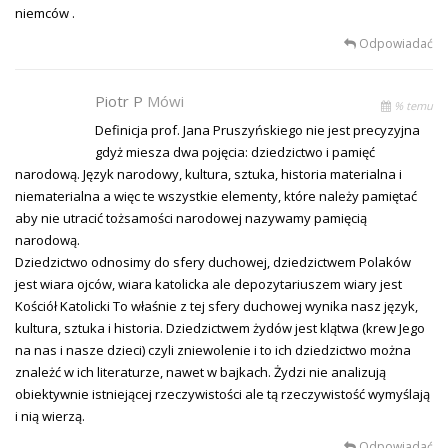
niemców .
Odpowiadać
Piotr P
Mówi
% temu
Definicja prof. Jana Pruszyńskiego nie jest precyzyjna
gdyż miesza dwa pojęcia: dziedzictwo i pamięć
narodową. Język narodowy, kultura, sztuka, historia materialna i
niematerialna a więc te wszystkie elementy, które należy pamiętać
aby nie utracić tożsamości narodowej nazywamy pamięcią
narodową.
Dziedzictwo odnosimy do sfery duchowej, dziedzictwem Polaków
jest wiara ojców, wiara katolicka ale depozytariuszem wiary jest
Kościół Katolicki To właśnie z tej sfery duchowej wynika nasz język,
kultura, sztuka i historia. Dziedzictwem żydów jest klątwa (krew Jego
na nas i nasze dzieci) czyli zniewolenie i to ich dziedzictwo można
znależć w ich literaturze, nawet w bajkach. Żydzi nie analizują
obiektywnie istniejącej rzeczywistości ale tą rzeczywistość wymyślają
i nią wierzą.
Odpowiadać