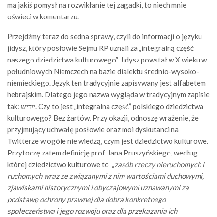
ma jakiś pomysł na rozwikłanie tej zagadki, to niech mnie
oświeci w komentarzu.
Przejdźmy teraz do sedna sprawy, czyli do informacji o języku
jidysz, który posłowie Sejmu RP uznali za „integralną część
naszego dziedzictwa kulturowego”. Jidysz powstał w X wieku w
południowych Niemczech na bazie dialektu średnio-wysoko-
niemieckiego. Język ten tradycyjnie zapisywany jest alfabetem
hebrajskim. Dlatego jego nazwa wygląda w tradycyjnym zapisie
tak: ‏ייִדיש‎. Czy to jest „integralna część” polskiego dziedzictwa
kulturowego? Bez żartów. Przy okazji, odnoszę wrażenie, że
przyjmujący uchwałę posłowie oraz moi dyskutanci na
Twitterze w ogóle nie wiedzą, czym jest dziedzictwo kulturowe.
Przytoczę zatem definicję prof. Jana Pruszyńskiego, według
której dziedzictwo kulturowe to „
zasób rzeczy nieruchomych i
ruchomych wraz ze związanymi z nim wartościami duchowymi,
zjawiskami historycznymi i obyczajowymi uznawanymi za
podstawę ochrony prawnej dla dobra konkretnego
społeczeństwa i jego rozwoju oraz dla przekazania ich