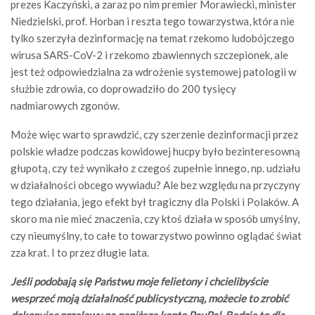
prezes Kaczyński, a zaraz po nim premier Morawiecki, minister
Niedzielski, prof. Horban i reszta tego towarzystwa, która nie
tylko szerzyła dezinformację na temat rzekomo ludobójczego
wirusa SARS-CoV-2 i rzekomo zbawiennych szczepionek, ale
jest też odpowiedzialna za wdrożenie systemowej patologii w
służbie zdrowia, co doprowadziło do 200 tysięcy
nadmiarowych zgonów.
Może więc warto sprawdzić, czy szerzenie dezinformacji przez
polskie władze podczas kowidowej hucpy było bezinteresowną
głupotą, czy też wynikało z czegoś zupełnie innego, np. udziału
w działalności obcego wywiadu? Ale bez względu na przyczyny
tego działania, jego efekt był tragiczny dla Polski i Polaków. A
skoro ma nie mieć znaczenia, czy ktoś działa w sposób umyślny,
czy nieumyślny, to całe to towarzystwo powinno oglądać świat
zza krat. I to przez długie lata.
Jeśli podobają się Państwu moje felietony i chcielibyście
wesprzeć moją działalność publicystyczną, możecie to zrobić