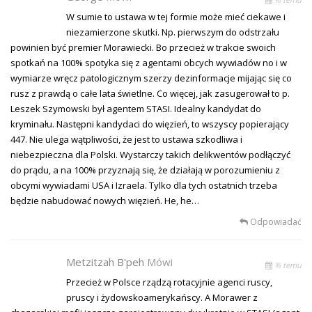
W sumie to ustawa w tej formie może mieć ciekawe i
niezamierzone skutki. Np. pierwszym do odstrzału
powinien być premier Morawiecki. Bo przecież w trakcie swoich
spotkań na 100% spotyka się z agentami obcych wywiadów no i w
wymiarze wręcz patologicznym szerzy dezinformacje mijając się co
rusz z prawdą o całe lata świetlne. Co więcej, jak zasugerował to p.
Leszek Szymowski był agentem STASI. Idealny kandydat do
kryminału. Następni kandydaci do więzień, to wszyscy popierający
447. Nie ulega wątpliwości, że jest to ustawa szkodliwa i
niebezpieczna dla Polski. Wystarczy takich delikwentów podłączyć
do prądu, a na 100% przyznają się, że działają w porozumieniu z
obcymi wywiadami USA i Izraela. Tylko dla tych ostatnich trzeba
będzie nabudować nowych więzień. He, he…
Odpowiadać
Metzitzah B'peh
Mówi
% temu
Przecież w Polsce rządzą rotacyjnie agenci ruscy,
pruscy i żydowskoamerykańscy. A Morawer z