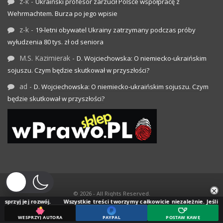
z-k
-
Ukraiński profesor zarzucił Polsce współpracę z
Wehrmachtem. Burza po jego wpisie
z-k
-
19-letni obywatel Ukrainy zatrzymany podczas próby
wyłudzenia 80 tys. zł od seniora
M.S. Kazimierak
-
D. Wojciechowska: O niemiecko-ukraińskim
sojuszu. Czym będzie skutkował w przyszłości?
ad
-
D. Wojciechowska: O niemiecko-ukraińskim sojuszu. Czym
będzie skutkował w przyszłości?
×
© 2026 - All Rights Reserved.
ozwój.
Wszystkie treści tworzymy całkowicie niezależnie. Jeśli doceniasz nas
wPrawo.pl
WESPRZYJ AUTORA
PAYPAL
POSTAW KAWĘ