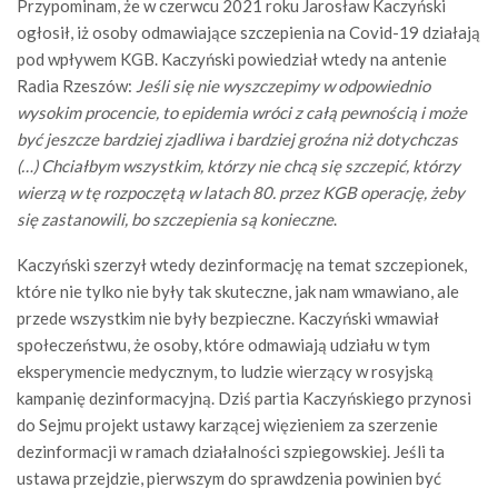
Przypominam, że w czerwcu 2021 roku Jarosław Kaczyński
ogłosił, iż osoby odmawiające szczepienia na Covid-19 działają
pod wpływem KGB. Kaczyński powiedział wtedy na antenie
Radia Rzeszów:
Jeśli się nie wyszczepimy w odpowiednio
wysokim procencie, to epidemia wróci z całą pewnością i może
być jeszcze bardziej zjadliwa i bardziej groźna niż dotychczas
(…) Chciałbym wszystkim, którzy nie chcą się szczepić, którzy
wierzą w tę rozpoczętą w latach 80. przez KGB operację, żeby
się zastanowili, bo szczepienia są konieczne
.
Kaczyński szerzył wtedy dezinformację na temat szczepionek,
które nie tylko nie były tak skuteczne, jak nam wmawiano, ale
przede wszystkim nie były bezpieczne. Kaczyński wmawiał
społeczeństwu, że osoby, które odmawiają udziału w tym
eksperymencie medycznym, to ludzie wierzący w rosyjską
kampanię dezinformacyjną. Dziś partia Kaczyńskiego przynosi
do Sejmu projekt ustawy karzącej więzieniem za szerzenie
dezinformacji w ramach działalności szpiegowskiej. Jeśli ta
ustawa przejdzie, pierwszym do sprawdzenia powinien być