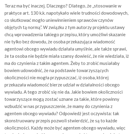
Teraz ma być inaczej. Dlaczego? Dlatego, że „stosowanie w
praktyce art. 130 k.k. napotykało wiele trudności dowodowych,
co skutkować mogło uniewinnieniem sprawców czynów
objętych tą normą”. W związku z tym autorzy projektu ustawy
chcą wprowadzenia takiego przepisu, który umożliwi skazanie
nie tylko bez dowodu, że osoba przekazująca wiadomość
agentowi obcego wywiadu działała umyślnie, ale także sprawi,
że ta osoba nie będzie miała szansy dowieść, że nie wiedziała, iż
ma do czynienia z takim agentem. Żeby to zrobić musiałaby
bowiem udowodnić, że na podstawie towarzyszących
okoliczności nie mogła przypuszczać, iż osoba, której
przekazała wiadomość bierze udział w działalności obcego
wywiadu. A tego zrobić się nie da. Jakie bowiem okoliczności
towarzyszące mogą zostać uznane za takie, które powinny
wzbudzić w nas przypuszczenie, że mamy do czynienia z
agentem obcego wywiadu? Odpowiedź jest oczywista: tak
skonstruowany przepis pozwoli stwierdzić, że są to każde
okoliczności. Każdy może być agentem obcego wywiadu, więc