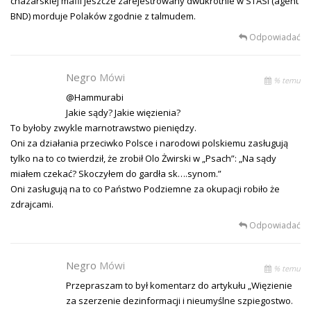
chazarskiej mafii jeszcze zarejestrowany dwukrotnie w STASI (agent
BND) morduje Polaków zgodnie z talmudem.
Odpowiadać
Negro
Mówi
% temu
@Hammurabi
Jakie sądy? Jakie więzienia?
To byłoby zwykle marnotrawstwo pieniędzy.
Oni za działania przeciwko Polsce i narodowi polskiemu zasługują
tylko na to co twierdził, że zrobił Olo Żwirski w „Psach”: „Na sądy
miałem czekać? Skoczyłem do gardła sk….synom.”
Oni zasługują na to co Państwo Podziemne za okupacji robiło że
zdrajcami.
Odpowiadać
Negro
Mówi
% temu
Przepraszam to był komentarz do artykułu „Więzienie
za szerzenie dezinformacji i nieumyślne szpiegostwo.