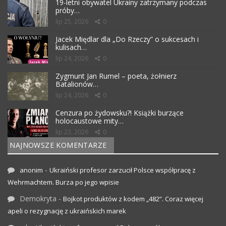
19-letni obywatel Ukrainy zatrzymany podczas
próby…
lip 25, 2026
0
Jacek Międlar dla „Do Rzeczy” o sukcesach i
kulisach…
lip 24, 2026
0
Zygmunt Jan Rumel – poeta, żołnierz
Batalionów…
lip 24, 2026
0
Cenzura po żydowsku?! Książki burzące
holocaustowe mity…
lip 23, 2026
0
NAJNOWSZE KOMENTARZE
-
anonim
Ukraiński profesor zarzucił Polsce współpracę z
Wehrmachtem. Burza po jego wpisie
Demokryta
-
Bojkot produktów z kodem „482”. Coraz więcej
apeli o rezygnację z ukraińskich marek