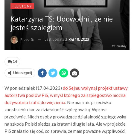
FELIETONY
Katarzyna TS: Udowodnij, że nie
jesteś szpiegiem
Last updated
kwi 18, 2023
Przez %
fot. pixabay
14
Udostępnij
W poniedziałek (17.04.2023)
do Sejmu wpłynął projekt ustawy
autorstwa posłów PiS, w myśl którego za szpiegostwo można
dożywotnio trafić do więzienia
. Nie mam nic przeciwko
zaostrzeniu kar za działalność szpiegowską. Wprost
przeciwnie. Niech osoby prowadzące działalność szpiegowską
na szkodę Polski siedzą za kratami długie lata. Ale w projekcie
PiS znalazło się coś, co sprawia, że mam poważne wątpliwości,