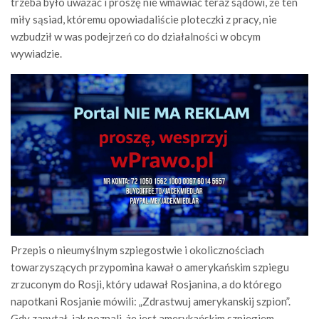
trzeba było uważać i proszę nie wmawiać teraz sądowi, że ten
miły sąsiad, któremu opowiadaliście ploteczki z pracy, nie
wzbudził w was podejrzeń co do działalności w obcym
wywiadzie.
Przepis o nieumyślnym szpiegostwie i okolicznościach
towarzyszących przypomina kawał o amerykańskim szpiegu
zrzuconym do Rosji, który udawał Rosjanina, a do którego
napotkani Rosjanie mówili: „Zdrastwuj amerykanskij szpion”.
Gdy zapytał, jak poznali, że jest amerykańskim szpiegiem,