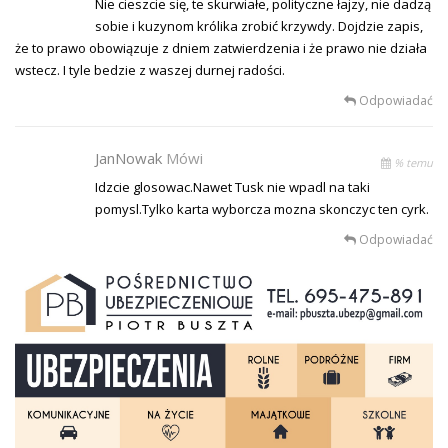
Nie cieszcie się, te skurwiałe, polityczne łajzy, nie dadzą
sobie i kuzynom królika zrobić krzywdy. Dojdzie zapis,
że to prawo obowiązuje z dniem zatwierdzenia i że prawo nie działa
wstecz. I tyle bedzie z waszej durnej radości.
Odpowiadać
JanNowak
Mówi
% temu
Idzcie glosowac.Nawet Tusk nie wpadl na taki
pomysl.Tylko karta wyborcza mozna skonczyc ten cyrk.
Odpowiadać