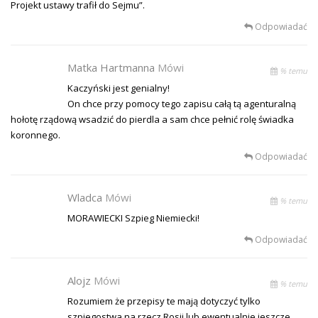
Projekt ustawy trafił do Sejmu”.
Odpowiadać
Matka Hartmanna
Mówi
% temu
Kaczyński jest genialny!
On chce przy pomocy tego zapisu całą tą agenturalną
hołotę rządową wsadzić do pierdla a sam chce pełnić rolę świadka
koronnego.
Odpowiadać
Wladca
Mówi
% temu
MORAWIECKI Szpieg Niemiecki!
Odpowiadać
Alojz
Mówi
% temu
Rozumiem że przepisy te mają dotyczyć tylko
szpiegostwa na rzecz Rosji lub ewentualnie jeszcze