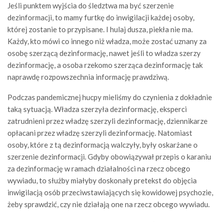
Jeśli punktem wyjścia do śledztwa ma być szerzenie
dezinformacji, to mamy furtkę do inwigilacji każdej osoby,
której zostanie to przypisane. I hulaj dusza, piekła nie ma.
Każdy, kto mówi co innego niż władza, może zostać uznany za
osobę szerzącą dezinformację, nawet jeśli to władza szerzy
dezinformację, a osoba rzekomo szerząca dezinformację tak
naprawdę rozpowszechnia informację prawdziwą.
Podczas pandemicznej hucpy mieliśmy do czynienia z dokładnie
taką sytuacją. Władza szerzyła dezinformację, eksperci
zatrudnieni przez władzę szerzyli dezinformację, dziennikarze
opłacani przez władzę szerzyli dezinformację. Natomiast
osoby, które z tą dezinformacją walczyły, były oskarżane o
szerzenie dezinformacji. Gdyby obowiązywał przepis o karaniu
za dezinformację w ramach działalności na rzecz obcego
wywiadu, to służby miałyby doskonały pretekst do objęcia
inwigilacją osób przeciwstawiających się kowidowej psychozie,
żeby sprawdzić, czy nie działają one na rzecz obcego wywiadu.