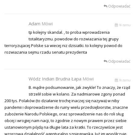
Odpowiadać
Adam
Mówi
% temu
tp kolejny skandal. , to proba wprowadzenia
totalitaryzmu. powodow do rozwiazania tej grupy
terroryzujacej Polske sa wiecej niz dzisiatki. to kolejny powod do
rozwiazania sejmu rzadu senatu prezydenta
Odpowiadać
Wódz Indian Brudna Łapa
Mówi
% temu
B. mądre podsumowanie, jak zwykle! To znaczy, że rząd
strzelił sobie w kolano. Za nadmiarowe zgony ponad
200 tys. Polaków (to działanie trochę inaczej się nazywa) w niby
pandemii i doprowadzenie do ruiny wielu przedsiębiorstw, znaczne
zubożenie Narodu Polskiego, oraz sprowadzenie nas do roli sług
obcej i wrogiej nam nacji, to zgodnie z nowym prawem przez siebie
ustanowionym pójdą na długie lata za kratki. To rzeczywiście jest
wzorcowa działalność agenturalno szpiegowska. Już im współczuję.