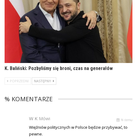
K. Baliński: Pozbyliśmy się broni, czas na generałów
POPRZEDNI
NASTĘPNY
% KOMENTARZE
W K
Mówi
% temu
Więźniów politycznych w Polsce będzie przybywać, to
pewne.