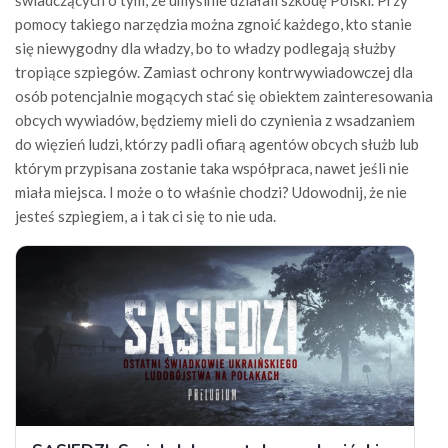
świadczących o tym, że umyślnie działali szkodę Polski. Przy
pomocy takiego narzędzia można zgnoić każdego, kto stanie
się niewygodny dla władzy, bo to władzy podlegają służby
tropiące szpiegów. Zamiast ochrony kontrwywiadowczej dla
osób potencjalnie mogących stać się obiektem zainteresowania
obcych wywiadów, będziemy mieli do czynienia z wsadzaniem
do więzień ludzi, którzy padli ofiarą agentów obcych służb lub
którym przypisana zostanie taka współpraca, nawet jeśli nie
miała miejsca. I może o to właśnie chodzi? Udowodnij, że nie
jesteś szpiegiem, a i tak ci się to nie uda.