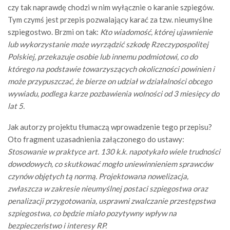
czy tak naprawdę chodzi w nim wyłącznie o karanie szpiegów.
Tym czymś jest przepis pozwalający karać za tzw. nieumyślne
szpiegostwo. Brzmi on tak:
Kto wiadomość, której ujawnienie
lub wykorzystanie może wyrządzić szkodę Rzeczypospolitej
Polskiej, przekazuje osobie lub innemu podmiotowi, co do
którego na podstawie towarzyszących okoliczności powinien i
może przypuszczać, że bierze on udział w działalności obcego
wywiadu, podlega karze pozbawienia wolności od 3 miesięcy do
lat 5.
Jak autorzy projektu tłumaczą wprowadzenie tego przepisu?
Oto fragment uzasadnienia załączonego do ustawy:
Stosowanie w praktyce art. 130 k.k. napotykało wiele trudności
dowodowych, co skutkować mogło uniewinnieniem sprawców
czynów objętych tą normą. Projektowana nowelizacja,
zwłaszcza w zakresie nieumyślnej postaci szpiegostwa oraz
penalizacji przygotowania, usprawni zwalczanie przestępstwa
szpiegostwa, co będzie miało pozytywny wpływ na
bezpieczeństwo i interesy RP.