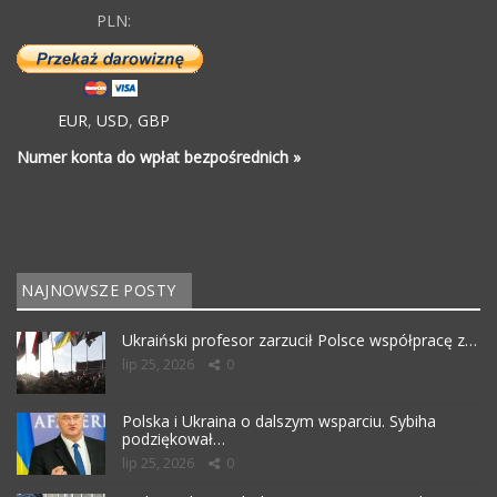
PLN:
EUR
,
USD
,
GBP
Numer konta do wpłat bezpośrednich »
NAJNOWSZE POSTY
Ukraiński profesor zarzucił Polsce współpracę z…
lip 25, 2026
0
Polska i Ukraina o dalszym wsparciu. Sybiha
podziękował…
lip 25, 2026
0