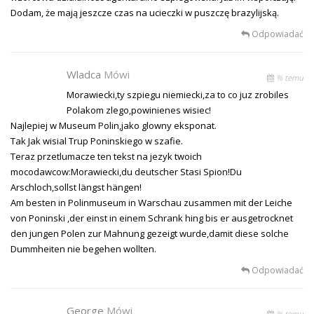
Dodam, że mają jeszcze czas na ucieczki w puszczę brazylijską.
Odpowiadać
Wladca
Mówi
% temu
Morawiecki,ty szpiegu niemiecki,za to co juz zrobiles
Polakom zlego,powinienes wisiec!
Najlepiej w Museum Polin,jako glowny eksponat.
Tak Jak wisial Trup Poninskiego w szafie.
Teraz przetlumacze ten tekst na jezyk twoich
mocodawcow:Morawiecki,du deutscher Stasi Spion!Du
Arschloch,sollst längst hängen!
Am besten in Polinmuseum in Warschau zusammen mit der Leiche
von Poninski ,der einst in einem Schrank hing bis er ausgetrocknet
den jungen Polen zur Mahnung gezeigt wurde,damit diese solche
Dummheiten nie begehen wollten.
Odpowiadać
George
Mówi
% temu