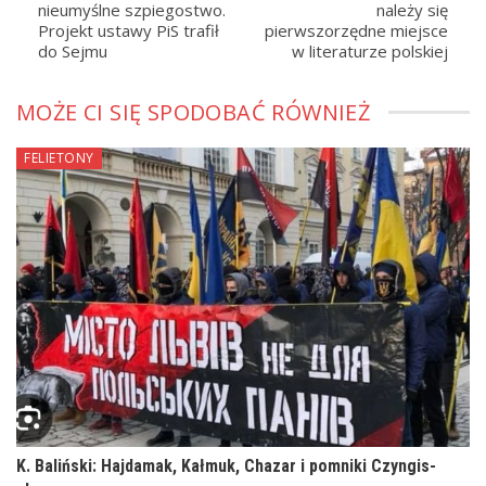
nieumyślne szpiegostwo.
należy się
Projekt ustawy PiS trafił
pierwszorzędne miejsce
do Sejmu
w literaturze polskiej
MOŻE CI SIĘ SPODOBAĆ RÓWNIEŻ
FELIETONY
K. Baliński: Hajdamak, Kałmuk, Chazar i pomniki Czyngis-