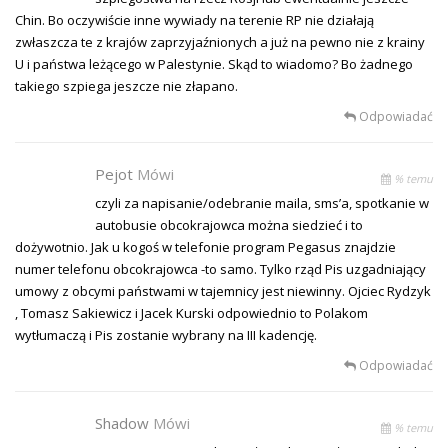
Chin. Bo oczywiście inne wywiady na terenie RP nie działają
zwłaszcza te z krajów zaprzyjaźnionych a już na pewno nie z krainy
U i państwa leżącego w Palestynie. Skąd to wiadomo? Bo żadnego
takiego szpiega jeszcze nie złapano.
Odpowiadać
Pejot
Mówi
% temu
czyli za napisanie/odebranie maila, sms’a, spotkanie w
autobusie obcokrajowca można siedzieć i to
dożywotnio. Jak u kogoś w telefonie program Pegasus znajdzie
numer telefonu obcokrajowca -to samo. Tylko rząd Pis uzgadniający
umowy z obcymi państwami w tajemnicy jest niewinny. Ojciec Rydzyk
, Tomasz Sakiewicz i Jacek Kurski odpowiednio to Polakom
wytłumaczą i Pis zostanie wybrany na III kadencję.
Odpowiadać
Shadow
Mówi
% temu