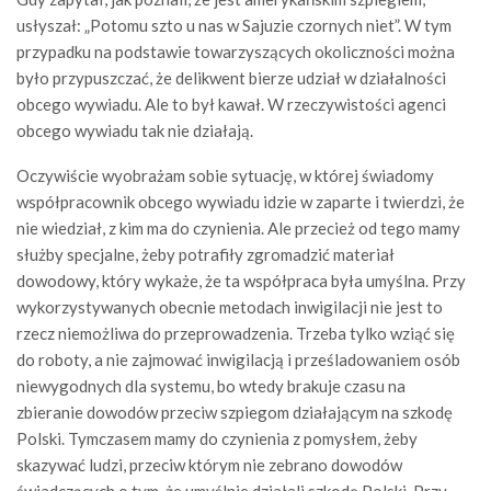
usłyszał: „Potomu szto u nas w Sajuzie czornych niet”. W tym
przypadku na podstawie towarzyszących okoliczności można
było przypuszczać, że delikwent bierze udział w działalności
obcego wywiadu. Ale to był kawał. W rzeczywistości agenci
obcego wywiadu tak nie działają.
Oczywiście wyobrażam sobie sytuację, w której świadomy
współpracownik obcego wywiadu idzie w zaparte i twierdzi, że
nie wiedział, z kim ma do czynienia. Ale przecież od tego mamy
służby specjalne, żeby potrafiły zgromadzić materiał
dowodowy, który wykaże, że ta współpraca była umyślna. Przy
wykorzystywanych obecnie metodach inwigilacji nie jest to
rzecz niemożliwa do przeprowadzenia. Trzeba tylko wziąć się
do roboty, a nie zajmować inwigilacją i prześladowaniem osób
niewygodnych dla systemu, bo wtedy brakuje czasu na
zbieranie dowodów przeciw szpiegom działającym na szkodę
Polski. Tymczasem mamy do czynienia z pomysłem, żeby
skazywać ludzi, przeciw którym nie zebrano dowodów