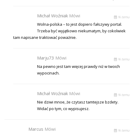
Michał Woźniak
Mówi
% temu
Wolna-polska – to jest dopiero fałszywy portal.
Trzeba być wyjątkowo niekumatym, by cokolwiek
tam napisane traktować poważnie.
Marju73
Mówi
% temu
Na pewno jest tam więcej prawdy niż w twoich
wypocinach.
Michał Woźniak
Mówi
% temu
Nie dziwi mnoe, że czytasz tamtejsze bzdety.
Widać po tym, co wypisujesz.
Marcus
Mówi
% temu