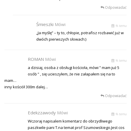
Odpowiadać
Śmieszki
Mówi
% temu
„Ja myślę” – ty to, chłopie, potrafisz rozbawić już w
dwóch pierwszych słowach:)
ROMAN
Mówi
% temu
a dzisiaj, osoba z obsługi kościoła, mówi ” mam już 5
osób ” , się ucieszyłem, że nie załapałem się na to
mam…
inny kościół 300m dalej…
Odpowiadać
Edekzzawody
Mówi
% temu
Wczoraj napisalem komentarz do obrzydliwego
paszkwile pani T.na temat prof Szumowskiego.Jest cos