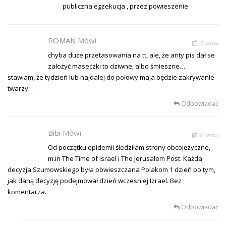
publiczna egzekucja , przez powieszenie.
ROMAN
Mówi
% temu
chyba duże przetasowania na tt, ale, że anty pis dał se
założyć maseczki to dziwne, albo śmieszne…
stawiam, że tydzień lub najdalej do połowy maja będzie zakrywanie
twarzy…
Odpowiadać
Bibi
Mówi
% temu
Od początku epidemii śledziłam strony obcojęzyczne,
m.in The Time of Israel i The Jerusalem Post. Każda
decyzja Szumowskiego była obwieszczana Polakom 1 dzień po tym,
jak daną decyzję podejmował dzień wczesniej Izrael. Bez
komentarza.
Odpowiadać