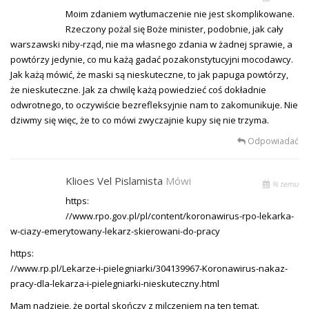
Moim zdaniem wytłumaczenie nie jest skomplikowane.
Rzeczony pożal się Boże minister, podobnie, jak cały
warszawski niby-rząd, nie ma własnego zdania w żadnej sprawie, a
powtórzy jedynie, co mu każą gadać pozakonstytucyjni mocodawcy.
Jak każą mówić, że maski są nieskuteczne, to jak papuga powtórzy,
że nieskuteczne. Jak za chwilę każą powiedzieć coś dokładnie
odwrotnego, to oczywiście bezrefleksyjnie nam to zakomunikuje. Nie
dziwmy się więc, że to co mówi zwyczajnie kupy się nie trzyma.
Odpowiadać
Klioes Vel Pislamista
Mówi
% temu
https:
//www.rpo.gov.pl/pl/content/koronawirus-rpo-lekarka-
w-ciazy-emerytowany-lekarz-skierowani-do-pracy
https:
//www.rp.pl/Lekarze-i-pielegniarki/304139967-Koronawirus-nakaz-
pracy-dla-lekarza-i-pielegniarki-nieskuteczny.html
Mam nadzieję, że portal skończy z milczeniem na ten temat.