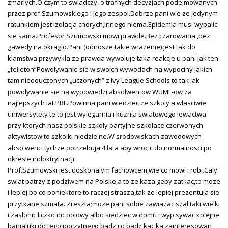
zmarlych.O czym to swiadczy: o trafnych decyzjach podejmowanych
przez prof.Szumowskiego i jego zespol.Dobrze pani wie ze jedynym
ratunkiem jest izolacja chorych,innego niema.Epidemia musi wypalic
sie sama.Profesor Szumowski mowi prawde.Bez czarowania ,bez
gawedy na okraglo.Pani (odnosze takie wrazenie) jest tak do
klamstwa przywykla ze prawda wywoluje taka reakcje u pani jak ten
„felieton”Powolywanie sie w swoich wywodach na wypociny jakich
tam niedouczonych „uczonych” z Ivy League Schools to tak jak
powolywanie sie na wypowiedzi absolwentow WUML-ow za
najlepszych lat PRL.Powinna pani wiedziec ze szkoly a wlasciwie
uniwersytety te to jest wylegarnia i kuznia swiatowego lewactwa
przy ktorych nasz polskie szkoly partyjne szkolace czerwonych
aktywistow to szkolki niedzielne.W srodowiskach zawodowych
absolwenci tychze potrzebuja 4 lata aby wrocic do normalnosci po
okresie indoktrytnacji.
Prof.Szumowski jest doskonalym fachowcem,wie co mowi i robi.Caly
swiat patrzy z podziwem na Polske,a to ze kaza geby zatkac,to moze
i lepiej bo co poniektore to raczej strasza,tak ze lepiej prezentuja sie
przytkane szmata..Zreszta;moze pani sobie zawiazac szal taki wielki
i zaslonic liczko do polowy albo siedziec w domu i wypisywac kolejne
banialuki do tego poczytnego badz co badz kacika zainteresowan