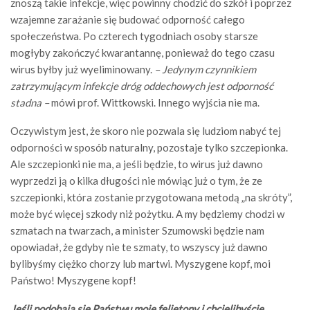
znoszą takie infekcje, więc powinny chodzić do szkół i poprzez
wzajemne zarażanie się budować odporność całego
społeczeństwa. Po czterech tygodniach osoby starsze
mogłyby zakończyć kwarantannę, ponieważ do tego czasu
wirus byłby już wyeliminowany.
– Jedynym czynnikiem
zatrzymującym infekcje dróg oddechowych jest odporność
stadna –
mówi prof. Wittkowski. Innego wyjścia nie ma.
Oczywistym jest, że skoro nie pozwala się ludziom nabyć tej
odporności w sposób naturalny, pozostaje tylko szczepionka.
Ale szczepionki nie ma, a jeśli będzie, to wirus już dawno
wyprzedzi ją o kilka długości nie mówiąc już o tym, że ze
szczepionki, która zostanie przygotowana metodą „na skróty”,
może być więcej szkody niż pożytku. A my będziemy chodzi w
szmatach na twarzach, a minister Szumowski będzie nam
opowiadał, że gdyby nie te szmaty, to wszyscy już dawno
bylibyśmy ciężko chorzy lub martwi. Myszygene kopf, moi
Państwo! Myszygene kopf!
Jeśli podobają się Państwu moje felietony i chcielibyście