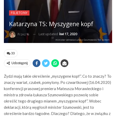
FELIETONY
Katarzyna TS: Myszygene kopf
Last updated
kwi 17, 2020
Przez %
minister zdrowia Łukasz Szumowski/ fot. screen
33
Udostępnij
Żydzi mają takie określenie „myszygene kopf”. Co to znaczy? To
znaczy wariat, czubek, pomylony. Po czwartkowej (16.04.2020)
konferencji prasowej premiera Mateusza Morawieckiego i
ministra zdrowia Łukasza Szumowskiego pozwolę sobie
określić tego drugiego mianem „myszygene kopf”. Wobec
deklaracji, którą wygłosił minister Szumowski, jest to
określenie bardzo łagodne. Dlaczego? Dlatego, że w związku z