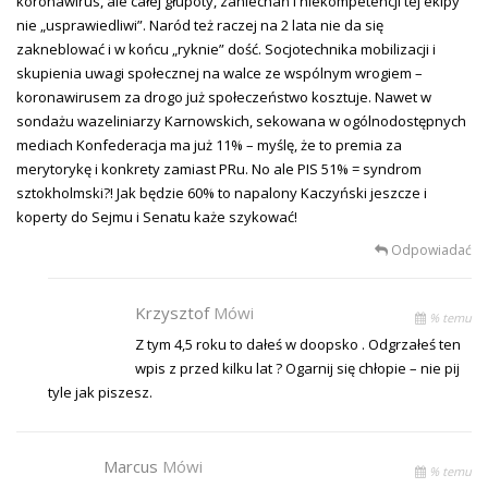
koronawirus, ale całej głupoty, zaniechań i niekompetencji tej ekipy
nie „usprawiedliwi”. Naród też raczej na 2 lata nie da się
zakneblować i w końcu „ryknie” dość. Socjotechnika mobilizacji i
skupienia uwagi społecznej na walce ze wspólnym wrogiem –
koronawirusem za drogo już społeczeństwo kosztuje. Nawet w
sondażu wazeliniarzy Karnowskich, sekowana w ogólnodostępnych
mediach Konfederacja ma już 11% – myślę, że to premia za
merytorykę i konkrety zamiast PRu. No ale PIS 51% = syndrom
sztokholmski?! Jak będzie 60% to napalony Kaczyński jeszcze i
koperty do Sejmu i Senatu każe szykować!
Odpowiadać
Krzysztof
Mówi
% temu
Z tym 4,5 roku to dałeś w doopsko . Odgrzałeś ten
wpis z przed kilku lat ? Ogarnij się chłopie – nie pij
tyle jak piszesz.
Marcus
Mówi
% temu