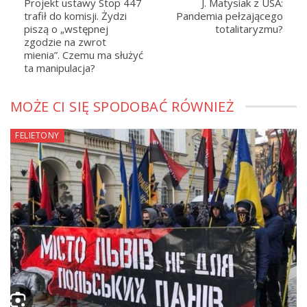
Projekt ustawy Stop 447
J. Matysiak z USA:
trafił do komisji. Żydzi
Pandemia pełzającego
piszą o „wstępnej
totalitaryzmu?
zgodzie na zwrot
mienia”. Czemu ma służyć
ta manipulacja?
MOŻE CI SIĘ SPODOBAĆ RÓWNIEŻ
FELIETONY