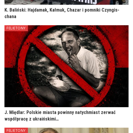
K. Baliński: Hajdamak, Kałmuk, Chazar i pomniki Czyngis-
chana
FELIETONY
J. Międlar: Polskie miasta powinny natychmiast zerwać
współpracę z ukraińskimi…
FELIETONY