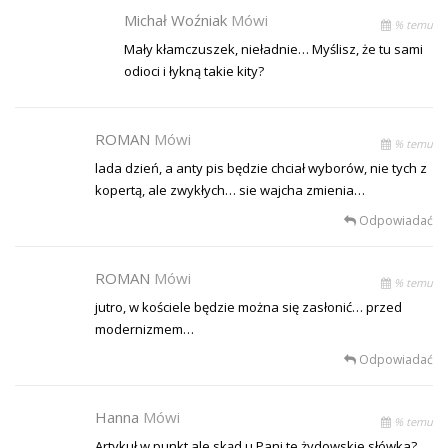
Michał Woźniak
Mówi
% temu
Mały kłamczuszek, nieładnie… Myślisz, że tu sami
odioci i łykną takie kity?
ROMAN
Mówi
% temu
lada dzień, a anty pis będzie chciał wyborów, nie tych z
kopertą, ale zwykłych… sie wajcha zmienia…
Odpowiadać
ROMAN
Mówi
% temu
jutro, w kościele będzie można się zasłonić… przed
modernizmem…
Odpowiadać
Hanna
Mówi
% temu
Artykuł w punkt,ale skąd u Pani te żydowskie słówka?