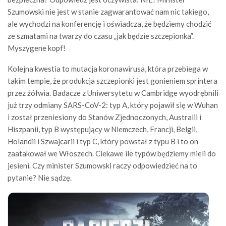
Szumowski nie jest w stanie zagwarantować nam nic takiego,
ale wychodzi na konferencję i oświadcza, że będziemy chodzić
ze szmatami na twarzy do czasu „jak będzie szczepionka”.
Myszygene kopf!
Kolejna kwestia to mutacja koronawirusa, która przebiega w
takim tempie, że produkcja szczepionki jest gonieniem sprintera
przez żółwia. Badacze z Uniwersytetu w Cambridge wyodrębnili
już trzy odmiany SARS-CoV-2: typ A, który pojawił się w Wuhan
i został przeniesiony do Stanów Zjednoczonych, Australii i
Hiszpanii, typ B występujący w Niemczech, Francji, Belgii,
Holandii i Szwajcarii i typ C, który powstał z typu B i to on
zaatakował we Włoszech. Ciekawe ile typów będziemy mieli do
jesieni. Czy minister Szumowski raczy odpowiedzieć na to
pytanie? Nie sądzę.