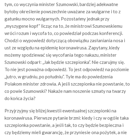
tym, co wyczynia minister Szumowski, bardziej adekwatne
byłoby określenie powszechnie uważane za wulgarne i to z
gatunku mocno wulgarnych. Pozostańmy jednak przy
„myszygene kopf” licząc na to, że ministrowi Szumowskiemu
wróci rozum i wycofa to, co powiedział podczas konferencji.
Chodzi o wypowiedź dotyczącą obowiązku zasłaniania nosa i
ust ze względu na epidemię koronawirusa. Zapytany, kiedy
możemy spodziewać się wycofania tego nakazu, minister
Szumowski odparł: „Jak będzie szczepionka”. Nie czarujmy się.
To nie jest poważna odpowiedź. To jest odpowiedź na poziomie
„jutro, w grudniu, po południu”. Tyle ma do powiedzenia
Polakom minister zdrowia. A jeśli szczepionka nie powstanie, to
co powie Szumowski? Nakaże nam noszenie szmaty na twarzy
do końca życia?
Przyjrzyjmy się bliżej kwestii ewentualnej szczepionki na
koronawirusa. Pierwsze pytanie brzmi: kiedy i czy w ogóle taka
szczepionka powstanie, a jeśli tak, to czy będzie bezpieczna i
czy będziemy mieli gwarancję, że przyniesie ona pożytek, a nie