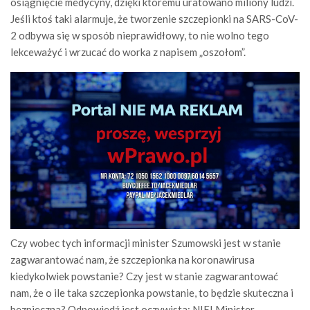
osiągnięcie medycyny, dzięki któremu uratowano miliony ludzi.
Jeśli ktoś taki alarmuje, że tworzenie szczepionki na SARS-CoV-
2 odbywa się w sposób nieprawidłowy, to nie wolno tego
lekceważyć i wrzucać do worka z napisem „oszołom”.
Czy wobec tych informacji minister Szumowski jest w stanie
zagwarantować nam, że szczepionka na koronawirusa
kiedykolwiek powstanie? Czy jest w stanie zagwarantować
nam, że o ile taka szczepionka powstanie, to będzie skuteczna i
bezpieczna? Odpowiedź jest oczywista: NIE! Minister