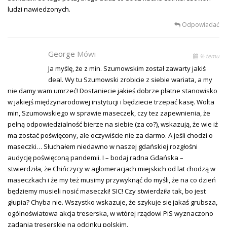
ludzi nawiedzonych.
Odpowiadać
George
Mówi
% temu
Ja myślę, że z min. Szumowskim został zawarty jakiś
deal. Wy tu Szumowski zrobicie z siebie wariata, a my
nie damy wam umrzeć! Dostaniecie jakieś dobrze płatne stanowisko
w jakiejś międzynarodowej instytucji i będziecie trzepać kasę. Wolta
min, Szumowskiego w sprawie maseczek, czy tez zapewnienia, że
pełną odpowiedzialność bierze na siebie (za co?), wskazują, że wie iż
ma zostać poświęcony, ale oczywiście nie za darmo. A jeśli chodzi o
maseczki… Słuchałem niedawno w naszej gdańskiej rozgłośni
audycję poświęconą pandemii. I – bodaj radna Gdańska –
stwierdziła, że Chińczycy w aglomeracjach miejskich od lat chodzą w
maseczkach i że my też musimy przywyknąć do myśli, że na co dzień
będziemy musieli nosić maseczki! SIC! Czy stwierdziła tak, bo jest
głupia? Chyba nie. Wszystko wskazuje, że szykuje się jakaś grubsza,
ogólnoświatowa akcja treserska, w wtórej rządowi PiS wyznaczono
zadania treserskie na odcinku polskim.