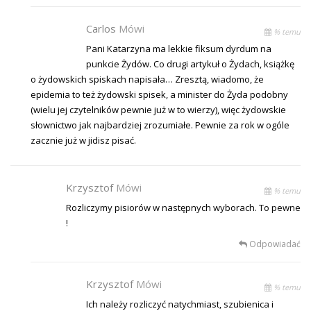
Carlos
Mówi
% temu
Pani Katarzyna ma lekkie fiksum dyrdum na
punkcie Żydów. Co drugi artykuł o Żydach, książkę
o żydowskich spiskach napisała… Zresztą, wiadomo, że
epidemia to też żydowski spisek, a minister do Żyda podobny
(wielu jej czytelników pewnie już w to wierzy), więc żydowskie
słownictwo jak najbardziej zrozumiałe. Pewnie za rok w ogóle
zacznie już w jidisz pisać.
Krzysztof
Mówi
% temu
Rozliczymy pisiorów w następnych wyborach. To pewne
!
Odpowiadać
Krzysztof
Mówi
% temu
Ich należy rozliczyć natychmiast, szubienica i