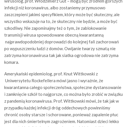
wirusolog, prof. Włodzimierz Gut – mogą być źródłem gorszych
infekcji niż koronawirus, albo zostaniemy przymusowo
zaszczepieni jakimś specyfikiem, który może być skuteczny, ale
wszystko wskazuje na to, że skuteczny nie będzie, a może być
szkodliwy. Nie zapominajmy też o tym, że zablokowanie
transmisji wirusa spowodowane obecną kwarantanną
najprawdopodobniej doprowadzi do kolejnej fali zachorowań
po wypuszczeniu ludzi z domów. Owijanie twarzy szmatą nie
zatrzyma koronawirusa tak jak siatka ogrodowa nie zatrzyma
komara.
Amerykański epidemiolog, prof. Knut Wittkowski z
Uniwersytetu Rockefellera mówi jasno i wyraźnie, że
kwarantanna całego społeczeństwa, społeczne dystansowanie
i zamknięcie szkół to najgorsze, co można było zrobić w związku
z pandemią koronawirusa. Prof. Wittkowski mówi, że tak jak w
przypadku każdej infekcji dróg oddechowych powinniśmy
chronić osoby starsze i schorowane, ponieważ zapalenie płuc
jest dla nich śmiertelnym zagrożeniem. Natomiast dzieci lekko