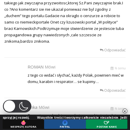
takiego jak zwyczajna przyzwoitosc,ktorej Sz.Pani zwyczajnie brak.I
co ?Ano komentarz sie nie ukazal poniewaz nie byl zgodny z
„duchem” tego portalu.Gadacie na okraglo o cenzurze a robicie to
samo co niemieckiportale Onet czy lizusowski portal „W polityce”
braci Karnowskich.Podtrzymuje moje stwierdzenie ze jestescie tuba
propagandowa grupy nawiedzonych ,cale szczescie ze
znikoma,bardzo znikoma.
Odpowiadać
ROMAN
Mówi
% temu
z tego co widać i słychać, każdy Polak, powinien mieć w
domu, karabin i respirator… se kupimy…
Odpowiadać
Finka
Mówi
% temu
×
Zero wiarygodności, raz mówi, ze maski nic nie dają,
ozwój.
Wszystkie treści tworzymy całkowicie niezależnie. Jeśli doceniasz nas
teraz dają, dostał inne wytyczne, MM ma nas
WESPRZYJ AUTORA
PAYPAL
POSTAW KAWĘ
przyzwyczajać do pracy za michę ryżu, a Szumowski lobbysta