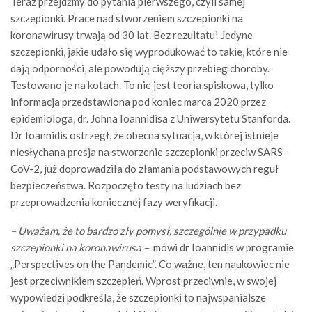
Teraz przejdźmy do pytania pierwszego, czyli samej
szczepionki. Prace nad stworzeniem szczepionki na
koronawirusy trwają od 30 lat. Bez rezultatu! Jedyne
szczepionki, jakie udało się wyprodukować to takie, które nie
dają odporności, ale powodują cięższy przebieg choroby.
Testowano je na kotach. To nie jest teoria spiskowa, tylko
informacja przedstawiona pod koniec marca 2020 przez
epidemiologa, dr. Johna Ioannidisa z Uniwersytetu Stanforda.
Dr Ioannidis ostrzegł, że obecna sytuacja, w której istnieje
niesłychana presja na stworzenie szczepionki przeciw SARS-
CoV-2, już doprowadziła do złamania podstawowych reguł
bezpieczeństwa. Rozpoczęto testy na ludziach bez
przeprowadzenia koniecznej fazy weryfikacji.
– Uważam, że to bardzo zły pomysł, szczególnie w przypadku
szczepionki na koronawirusa –
mówi dr Ioannidis w programie
„Perspectives on the Pandemic”. Co ważne, ten naukowiec nie
jest przeciwnikiem szczepień. Wprost przeciwnie, w swojej
wypowiedzi podkreśla, że szczepionki to najwspanialsze