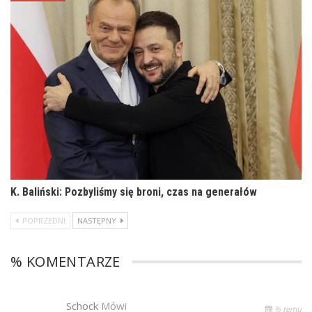
K. Baliński: Pozbyliśmy się broni, czas na generałów
POPRZEDNI
NASTĘPNY
% KOMENTARZE
Schock
Mówi
% temu