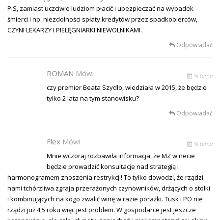
PiS, zamiast uczciwie ludziom płacić i ubezpieczać na wypadek
śmierci i np. niezdolności spłaty kredytów przez spadkobierców,
CZYNI LEKARZY I PIELĘGNIARKI NIEWOLNIKAMI.
Odpowiadać
ROMAN
Mówi
% temu
czy premier Beata Szydło, wiedziała w 2015, że będzie
tylko 2 lata na tym stanowisku?
Odpowiadać
Flex
Mówi
% temu
Mnie wczoraj rozbawiła informacja, że MZ w necie
będzie prowadzić konsultacje nad strategią i
harmonogramem znoszenia restrykcji! To tylko dowodzi, że rządzi
nami tchórzliwa zgraja przerażonych czynowników, drżących o stołki
i kombinujących na kogo zwalić winę w razie porażki. Tusk i PO nie
rządzi już 4,5 roku więc jest problem. W gospodarce jest jeszcze