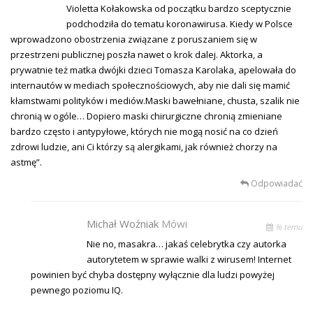
Violetta Kołakowska od początku bardzo sceptycznie
podchodziła do tematu koronawirusa. Kiedy w Polsce
wprowadzono obostrzenia związane z poruszaniem się w
przestrzeni publicznej poszła nawet o krok dalej. Aktorka, a
prywatnie też matka dwójki dzieci Tomasza Karolaka, apelowała do
internautów w mediach społecznościowych, aby nie dali się mamić
kłamstwami polityków i mediów.Maski bawełniane, chusta, szalik nie
chronią w ogóle… Dopiero maski chirurgiczne chronią zmieniane
bardzo często i antypyłowe, których nie mogą nosić na co dzień
zdrowi ludzie, ani Ci którzy są alergikami, jak również chorzy na
astmę”.
Odpowiadać
Michał Woźniak
Mówi
% temu
Nie no, masakra… jakaś celebrytka czy autorka
autorytetem w sprawie walki z wirusem! Internet
powinien być chyba dostępny wyłącznie dla ludzi powyżej
pewnego poziomu IQ.