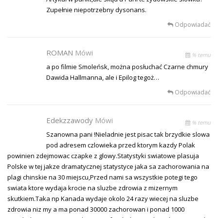
Zupełnie niepotrzebny dysonans.
Odpowiadać
ROMAN
Mówi
% temu
a po filmie Smoleńsk, można posłuchać Czarne chmury
Dawida Hallmanna, ale i Epilog tegoż…
Odpowiadać
Edekzzawody
Mówi
% temu
Szanowna pani !Nieladnie jest pisac tak brzydkie slowa
pod adresem czlowieka przed ktorym kazdy Polak
powinien zdejmowac czapke z glowy.Statystyki swiatowe plasuja
Polske w tej jakze dramatycznej statystyce jaka sa zachorowania na
plagi chinskie na 30 miejscu,Przed nami sa wszystkie potegi tego
swiata ktore wydaja krocie na sluzbe zdrowia z mizernym
skutkiem.Taka np Kanada wydaje okolo 24 razy wiecej na sluzbe
zdrowia niz my a ma ponad 30000 zachorowan i ponad 1000