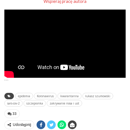
Wspieraj pracę autora
```
epidemia
Koronawirus
kwarantanna
łukasz szumowski
sars-cov-2
szczepionka
zakrywanie nosa i ust
33
Udostępnij