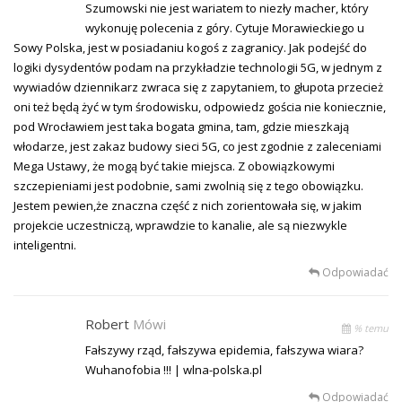
Szumowski nie jest wariatem to niezły macher, który
wykonuję polecenia z góry. Cytuje Morawieckiego u
Sowy Polska, jest w posiadaniu kogoś z zagranicy. Jak podejść do
logiki dysydentów podam na przykładzie technologii 5G, w jednym z
wywiadów dziennikarz zwraca się z zapytaniem, to głupota przecież
oni też będą żyć w tym środowisku, odpowiedz gościa nie koniecznie,
pod Wrocławiem jest taka bogata gmina, tam, gdzie mieszkają
włodarze, jest zakaz budowy sieci 5G, co jest zgodnie z zaleceniami
Mega Ustawy, że mogą być takie miejsca. Z obowiązkowymi
szczepieniami jest podobnie, sami zwolnią się z tego obowiązku.
Jestem pewien,że znaczna część z nich zorientowała się, w jakim
projekcie uczestniczą, wprawdzie to kanalie, ale są niezwykle
inteligentni.
Odpowiadać
Robert
Mówi
% temu
Fałszywy rząd, fałszywa epidemia, fałszywa wiara?
Wuhanofobia !!! | wlna-polska.pl
Odpowiadać