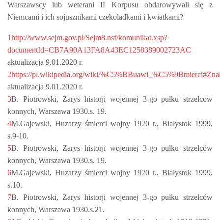
Warszawscy lub weterani II Korpusu obdarowywali się z
Niemcami i ich sojusznikami czekoladkami i kwiatkami?
1
http://www.sejm.gov.pl/Sejm8.nsf/komunikat.xsp?
documentId=CB7A90A13FA8A43EC1258389002723AC
aktualizacja 9.01.2020 r.
2
https://pl.wikipedia.org/wiki/%C5%BBuawi_%C5%9Bmierci#Z
aktualizacja 9.01.2020 r.
3
B. Piotrowski, Zarys historji wojennej 3-go pułku strzelców
konnych, Warszawa 1930.s. 19.
4
M.Gajewski, Huzarzy śmierci wojny 1920 r., Białystok 1999,
s.9-10.
5
B. Piotrowski, Zarys historji wojennej 3-go pułku strzelców
konnych, Warszawa 1930.s. 19.
6
M.Gajewski, Huzarzy śmierci wojny 1920 r., Białystok 1999,
s.10.
7
B. Piotrowski, Zarys historji wojennej 3-go pułku strzelców
konnych, Warszawa 1930.s.21.