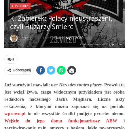
HISTORIA
K. Żabierek: Polacy nieustraszeni,
czyli Huzarzy Śmierci
Last updated
sty 9, 2020
Przez %
Grafika za: zhistorii.blogspot.com
1
Udostępnij
Już starożytni mawiali:
nec Hercules contra plures.
Prawda ta
jest wciąż żywa, czego widocznym przykładem jest osoba
redaktora naczelnego Jacka Międlara. Liczne akty
oskarżenia, z którymi można zapoznać się na portalu
wprawo.pl
to nie wszystkie środki podjęte przeciw niemu.
Wejście do jego domu funkcjonariuszy ABW
i
zarekwirowanie m.in. smyczy z hasłem, jakie towarzyszyło