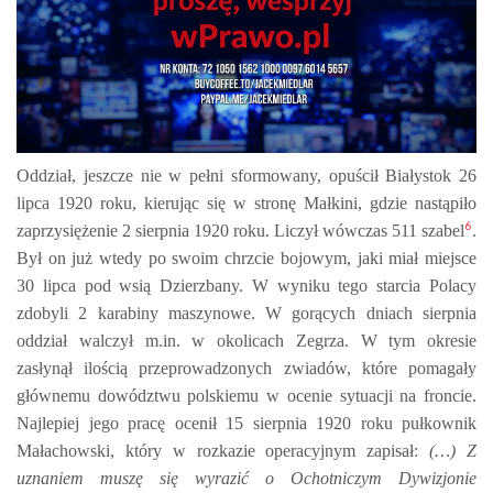
Oddział, jeszcze nie w pełni sformowany, opuścił Białystok 26
lipca 1920 roku, kierując się w stronę Małkini, gdzie nastąpiło
6
zaprzysiężenie 2 sierpnia 1920 roku. Liczył wówczas 511 szabel
.
Był on już wtedy po swoim chrzcie bojowym, jaki miał miejsce
30 lipca pod wsią Dzierzbany. W wyniku tego starcia Polacy
zdobyli 2 karabiny maszynowe. W gorących dniach sierpnia
oddział walczył m.in. w okolicach Zegrza. W tym okresie
zasłynął ilością przeprowadzonych zwiadów, które pomagały
głównemu dowództwu polskiemu w ocenie sytuacji na froncie.
Najlepiej jego pracę ocenił 15 sierpnia 1920 roku pułkownik
Małachowski, który w rozkazie operacyjnym zapisał:
(…) Z
uznaniem muszę się wyrazić o Ochotniczym Dywizjonie