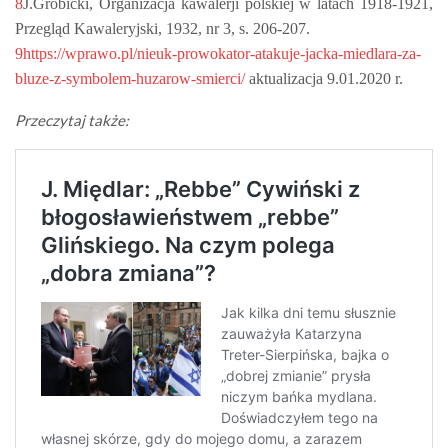
8
J.Grobicki, Organizacja kawalerji polskiej w latach 1918-1921,
Przegląd Kawaleryjski, 1932, nr 3, s. 206-207.
9
https://wprawo.pl/nieuk-prowokator-atakuje-jacka-miedlara-za-
bluze-z-symbolem-huzarow-smierci/
aktualizacja 9.01.2020 r.
Przeczytaj także: