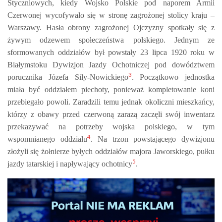
Styczniowych, kiedy Wojsko Polskie pod naporem Armii
Czerwonej wycofywało się w stronę zagrożonej stolicy kraju –
Warszawy. Hasła obrony zagrożonej Ojczyzny spotkały się z
żywym odzewem społeczeństwa polskiego. Jednym ze
sformowanych oddziałów był powstały 23 lipca 1920 roku w
Białymstoku Dywizjon Jazdy Ochotniczej pod dowództwem
3
porucznika Józefa Siły-Nowickiego
. Początkowo jednostka
miała być oddziałem piechoty, ponieważ kompletowanie koni
przebiegało powoli. Zaradzili temu jednak okoliczni mieszkańcy,
którzy z obawy przed czerwoną zarazą zaczęli swój inwentarz
przekazywać na potrzeby wojska polskiego, w tym
4
wspomnianego oddziału
. Na trzon powstającego dywizjonu
złożyli się żołnierze byłych oddziałów majora Jaworskiego, pułku
5
jazdy tatarskiej i napływający ochotnicy
.