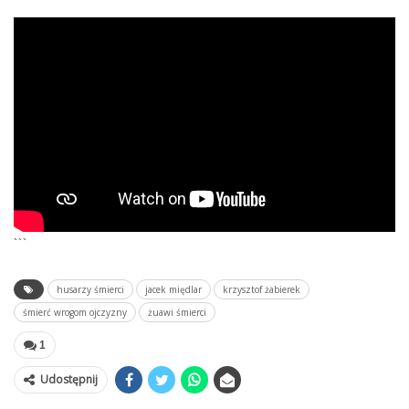
```
husarzy śmierci
jacek międlar
krzysztof żabierek
śmierć wrogom ojczyzny
żuawi śmierci
1
Udostępnij