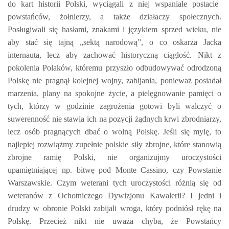
do kart historii Polski, wyciągali z niej wspaniałe postacie
powstańców, żołnierzy, a także działaczy społecznych.
Posługiwali się hasłami, znakami i językiem sprzed wieku, nie
aby stać się tajną „sektą narodową”, o co oskarża Jacka
internauta, lecz aby zachować historyczną ciągłość. Nikt z
pokolenia Polaków, któremu przyszło odbudowywać odrodzoną
Polskę nie pragnął kolejnej wojny, zabijania, ponieważ posiadał
marzenia, plany na spokojne życie, a pielęgnowanie pamięci o
tych, którzy w godzinie zagrożenia gotowi byli walczyć o
suwerenność nie stawia ich na pozycji żądnych krwi zbrodniarzy,
lecz osób pragnących dbać o wolną Polskę. Jeśli się mylę, to
najlepiej rozwiążmy zupełnie polskie siły zbrojne, które stanowią
zbrojne ramię Polski, nie organizujmy uroczystości
upamiętniającej np. bitwę pod Monte Cassino, czy Powstanie
Warszawskie. Czym weterani tych uroczystości różnią się od
weteranów z Ochotniczego Dywizjonu Kawalerii? I jedni i
drudzy w obronie Polski zabijali wroga, który podniósł rękę na
Polskę. Przecież nikt nie uważa chyba, że Powstańcy