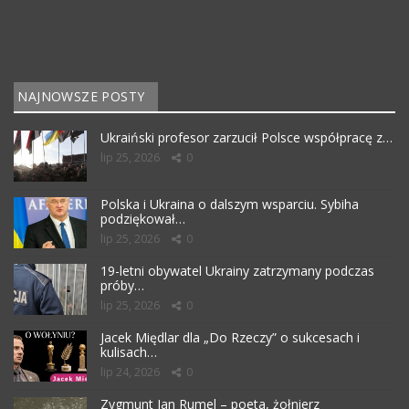
NAJNOWSZE POSTY
Ukraiński profesor zarzucił Polsce współpracę z…
lip 25, 2026
0
Polska i Ukraina o dalszym wsparciu. Sybiha
podziękował…
lip 25, 2026
0
19-letni obywatel Ukrainy zatrzymany podczas
próby…
lip 25, 2026
0
Jacek Międlar dla „Do Rzeczy” o sukcesach i
kulisach…
lip 24, 2026
0
Zygmunt Jan Rumel – poeta, żołnierz