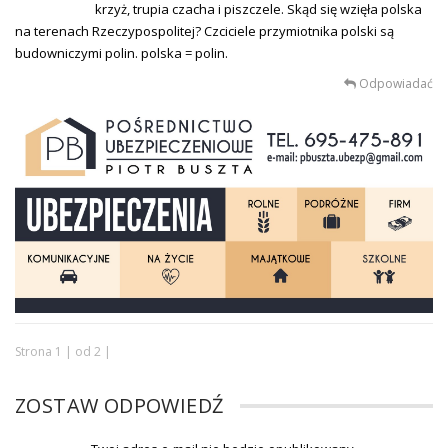
krzyż, trupia czacha i piszczele. Skąd się wzięła polska
na terenach Rzeczypospolitej? Czciciele przymiotnika polski są
budowniczymi polin. polska = polin.
Odpowiadać
Strona 1 | od 2 |
ZOSTAW ODPOWIEDŹ