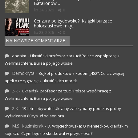
Batalionów…
lip 24, 2026
0
Cenzura po żydowsku?! Książki burzące
holocaustowe mity…
lip 23, 2026
0
NAJNOWSZE KOMENTARZE
-
anonim
Ukraiński profesor zarzucił Polsce współpracę z
Wehrmachtem. Burza po jego wpisie
Demokryta
-
Bojkot produktów z kodem „482”. Coraz więcej
apeli o rezygnację z ukraińskich marek
z-k
-
Ukraiński profesor zarzucił Polsce współpracę z
Wehrmachtem. Burza po jego wpisie
z-k
-
19-letni obywatel Ukrainy zatrzymany podczas próby
wyłudzenia 80 tys. zł od seniora
M.S. Kazimierak
-
D. Wojciechowska: O niemiecko-ukraińskim
sojuszu. Czym będzie skutkował w przyszłości?