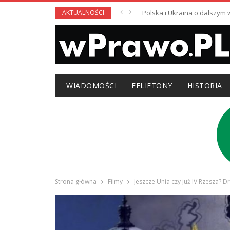
AKTUALNOŚCI
Polska i Ukraina o dalszym
WIADOMOŚCI
FELIETONY
HISTORIA
Strona główna
Filmy
Jeszcze Unia czy już IV Rzesza? 