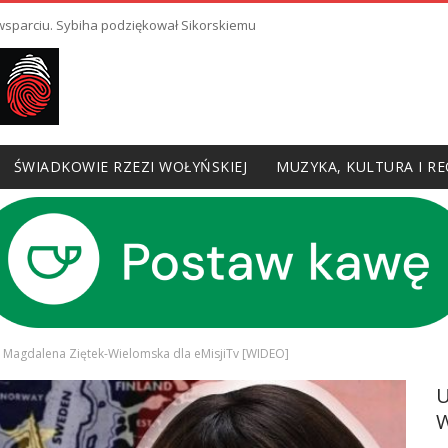
 wsparciu. Sybiha podziękował Sikorskiemu
ŚWIADKOWIE RZEZI WOŁYŃSKIEJ
MUZYKA, KULTURA I RE
Dr Magdalena Ziętek-Wielomska dla eMisjiTv [WIDEO]
W