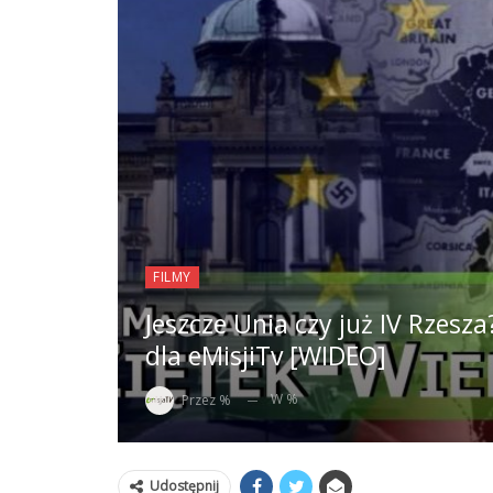
FILMY
Jeszcze Unia czy już IV Rzes
dla eMisjiTv [WIDEO]
W %
Przez %
Udostępnij