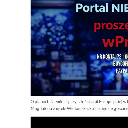
O planach Niemiec i przyszłości Unii Europejskiej 
Magdalena Ziętek-Wielomska, która będzie gościem