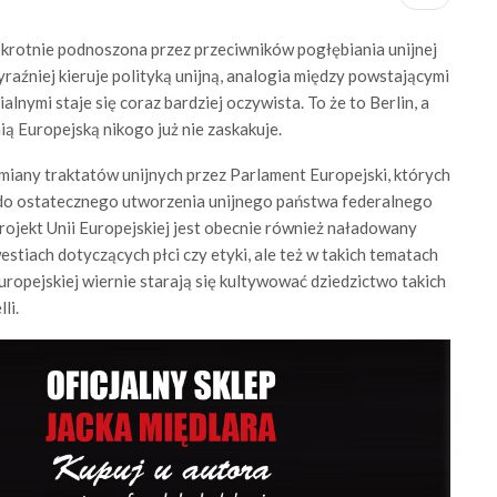
krotnie podnoszona przez przeciwników pogłębiania unijnej
yraźniej kieruje polityką unijną, analogia między powstającymi
alnymi staje się coraz bardziej oczywista. To że to Berlin, a
ą Europejską nikogo już nie zaskakuje.
iany traktatów unijnych przez Parlament Europejski, których
do ostatecznego utworzenia unijnego państwa federalnego
rojekt Unii Europejskiej jest obecnie również naładowany
tiach dotyczących płci czy etyki, ale też w takich tematach
Europejskiej wiernie starają się kultywować dziedzictwo takich
li.