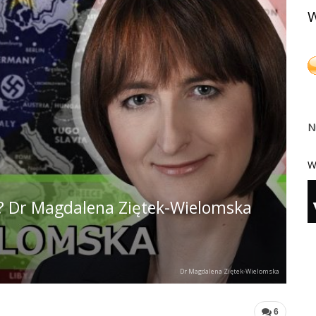
W
N
W
za? Dr Magdalena Ziętek-Wielomska
Dr Magdalena Ziętek-Wielomska
6