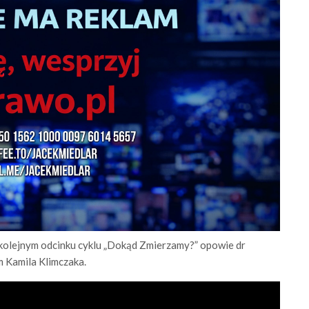
w kolejnym odcinku cyklu „Dokąd Zmierzamy?” opowie dr
 Kamila Klimczaka.