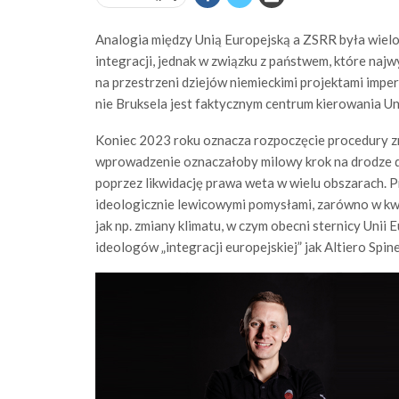
Analogia między Unią Europejską a ZSRR była wielo
integracji, jednak w związku z państwem, które najw
na przestrzeni dziejów niemieckimi projektami imperi
nie Bruksela jest faktycznym centrum kierowania Uni
Koniec 2023 roku oznacza rozpoczęcie procedury zm
wprowadzenie oznaczałoby milowy krok na drodze 
poprzez likwidację prawa weta w wielu obszarach. P
ideologicznie lewicowymi pomysłami, zarówno w kwes
jak np. zmiany klimatu, w czym obecni sternicy Unii 
ideologów „integracji europejskiej” jak Altiero Spinel