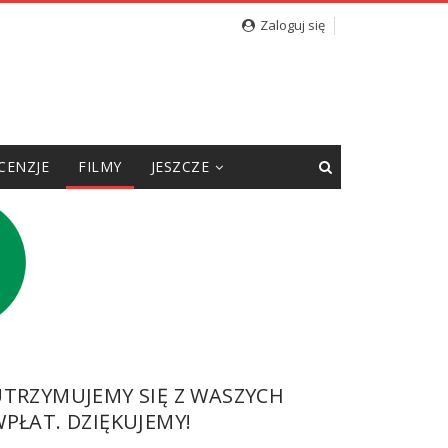
Zaloguj się
CENZJE
FILMY
JESZCZE
UTRZYMUJEMY SIĘ Z WASZYCH
PŁAT. DZIĘKUJEMY!