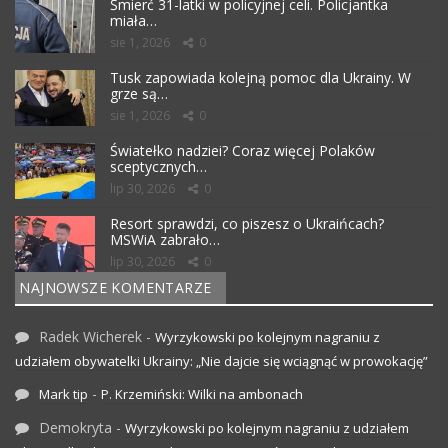
Śmierć 31-latki w policyjnej celi. Policjantka
miała…
sie 1, 2026
0
Tusk zapowiada kolejną pomoc dla Ukrainy. W
grze są…
sie 1, 2026
0
Światełko nadziei? Coraz więcej Polaków
sceptycznych…
lip 30, 2026
0
Resort sprawdzi, co piszesz o Ukraińcach?
MSWiA zabrało…
lip 30, 2026
0
NAJNOWSZE KOMENTARZE
Radek Wicherek
-
Wyrzykowski po kolejnym nagraniu z
udziałem obywatelki Ukrainy: „Nie dajcie się wciągnąć w prowokację”
-
Mark tip
P. Krzemiński: Wilki na ambonach
Demokryta
-
Wyrzykowski po kolejnym nagraniu z udziałem