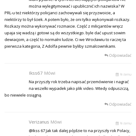
można wylegitymować i upublicznić ich nazwiska? W
PRL-u też niektórzy policjanci zachowywali się przyzwoicie, a
niektórzy to był ściek. A potem było, że oni tylko wykonywali rozkazy.
Rozkazy można wykonywać rozmaicie. Część z milicjantów wręcz
upaja się wadzą i gotowi są do wszystkiego. byle dać upust sowim
dewiacjom, a część to normalni ludzie. Ci we Wrocławiu to raczej ta
pierwsza kategoria, Z Adolfa pewnie byliby szmalcownikami.
Odpowiadać
Ikss67
Mówi
% temu
Na przyszły rok trzeba napisać przemówienie i nagrać
na wszelki wypadek jako plik video. Wtedy odpuszczą,
bo niewiele osiągną.
Odpowiadać
Verizanus
Mówi
% temu
@Ikss 67 Jak tak dalej pójdzie to na przyszły rok Polacy,