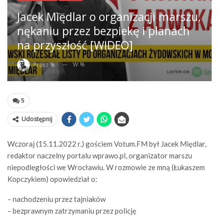
Jacek Międlar o organizacji marszu,
nękaniu przez bezpiekę i planach
na przyszłość [WIDEO]
W %
Przez %
5
Udostępnij
Wczoraj (15.11.2022 r.) gościem Votum.FM był Jacek Międlar,
redaktor naczelny portalu wprawo.pl, organizator marszu
niepodległości we Wrocławiu. W rozmowie ze mną (Łukaszem
Kopczykiem) opowiedział o:
– nachodzeniu przez tajniaków
– bezprawnym zatrzymaniu przez policję