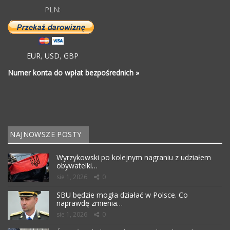
PLN:
EUR
,
USD
,
GBP
Numer konta do wpłat bezpośrednich »
NAJNOWSZE POSTY
Wyrzykowski po kolejnym nagraniu z udziałem
obywatelki…
sie 1, 2026
0
SBU będzie mogła działać w Polsce. Co
naprawdę zmienia…
sie 1, 2026
0