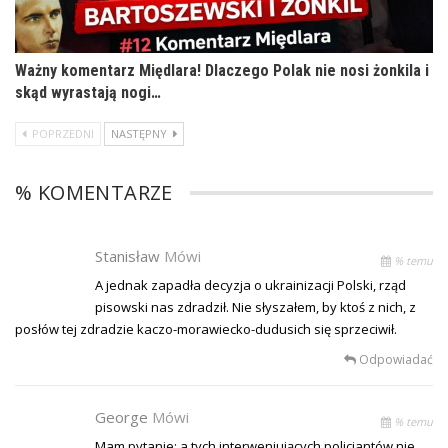
Ważny komentarz Międlara! Dlaczego Polak nie nosi żonkila i
skąd wyrastają nogi…
POPRZEDNI
NASTĘPNY
% KOMENTARZE
Stanisław
Mówi
% temu
A jednak zapadła decyzja o ukrainizacji Polski, rząd
pisowski nas zdradził. Nie słyszałem, by ktoś z nich, z
posłów tej zdradzie kaczo-morawiecko-dudusich się sprzeciwił.
Odpowiadać
George
Mówi
% temu
Mam pytanie: a tych interweniujących policjantów nie