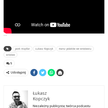
```
jacek międlar
Łukasz Kopczyk
marsz polaków we wrocławiu
wrocław
5
Udostępnij
Łukasz
Kopczyk
Niezależny publicysta; twórca podcastu