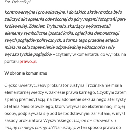
Fot. Dziennik.pl
kontrowersyjne i prowokacyjne, i do takich aktów można było
zaliczyć akt spalenia odwróconej do góry nogami fotografii pary
królewskiej. Zdaniem Trybunału, skarżący wykorzystali
elementy symboliczne (postać króla, ogień) dla demonstracji
swych poglądów politycznych, a forma tego przedsięwzięcia
miała na celu zapewnienie odpowiedniej widoczności i siły
wyrazu tychże poglądów
–
czytamy w komentarzu do wyroku na
portalu
prawo.pl
.
W obronie komunizmu
Ciężko uwierzyć, żeby prokurator Justyna Trzcińska nie miała
elementarnej wiedzy w zakresie prawa karnego. Czyżbym zatem
z pełną premedytacją, na zawiadomienie seksualnego aferzysty
Stefana Niesiołowskiego, który wzywał do eksterminacji mojej
osoby, podpisywała się pod bezpodstawnymi zarzutami, w myśl
zasady prokuratora Wyszyńskiego:
Dajcie mi człowieka, a
znajdę na niego paragraf?
Naruszając w ten sposób prawo do