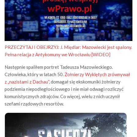
PRZECZYTAJ I OBEJRZYJ:
J. Międlar: Mazowiecki jest spalony.
Pełna relacja z Antykomuny we Wrocławiu [WIDEO]
Następnie spaliłem portret Tadeusza Mazowieckiego.
Człowieka, który w latach 50.
Żołnierzy Wyklętych zrównywał
z „nazistami z Dachau”
, domagał się ekskomuniki żołnierzy
podziemia niepodległościowego i nie miał odwagi rozliczyć
komunistycznych zdrajców. Co więcej, wielu z nich uczynił
szefami rządowych resortów.