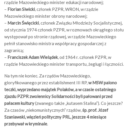
rządzie Mazowieckiego minister edukacji narodowej;
–
Florian Siwicki
, członek PZPR, WRON, w rządzie
Mazowieckiego minister obrony narodowej;
–
Marcin Święcicki
, członek Związku Młodzieży Socjalistycznej,
od stycznia 1974 członek PZPR, w rozmowach okrągłego stołu
występował po stronie rządowej, w rządzie Mazowieckiego
pełnił stanowisko ministra współpracy gospodarczej z
zagranicą;
–
Franciszek Adam Wielądek
, od 1964 r. członek PZPR, w
rządzie Mazowieckiego minister transportu, żeglugi i łączności.
Na tym nie koniec. Za rządów Mazowieckiego,
gloryfikowanego przez establishment III RP,
w MSW palono
teczki, wyprzedano majątek Polaków, a w czasie ostatniego
zjazdu PZPR zwolennicy Solidarności byli pałowani przed
pałacem kultury
(zwanego także „kutasem Stalina”). Co jeszcze?
Za czasów „niekomunistycznych” rządów,
śp. prof. Józef
Szaniawski, więzień polityczny PRL, jeszcze 4 miesiące
przebywał w kryminale
.