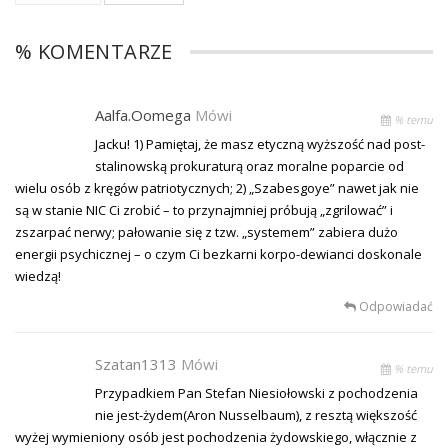
% KOMENTARZE
Aalfa.oomega
Mówi
% temu
Jacku! 1) Pamiętaj, że masz etyczną wyższość nad post-
stalinowską prokuraturą oraz moralne poparcie od
wielu osób z kręgów patriotycznych; 2) „Szabesgoye” nawet jak nie
są w stanie NIC Ci zrobić – to przynajmniej próbują „zgrilować” i
zszarpać nerwy; pałowanie się z tzw. „systemem” zabiera dużo
energii psychicznej – o czym Ci bezkarni korpo-dewianci doskonale
wiedzą!
Odpowiadać
Szatan1313
Mówi
% temu
Przypadkiem Pan Stefan Niesiołowski z pochodzenia
nie jest-żydem(Aron Nusselbaum), z resztą większość
wyżej wymieniony osób jest pochodzenia żydowskiego, włącznie z