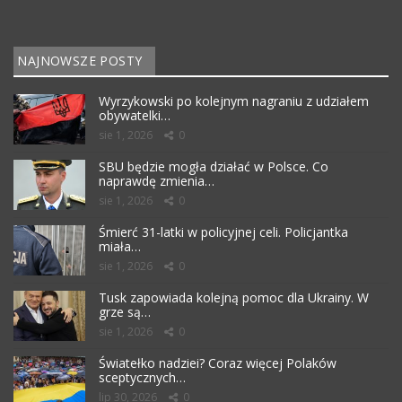
NAJNOWSZE POSTY
Wyrzykowski po kolejnym nagraniu z udziałem
obywatelki…
sie 1, 2026
0
SBU będzie mogła działać w Polsce. Co
naprawdę zmienia…
sie 1, 2026
0
Śmierć 31-latki w policyjnej celi. Policjantka
miała…
sie 1, 2026
0
Tusk zapowiada kolejną pomoc dla Ukrainy. W
grze są…
sie 1, 2026
0
Światełko nadziei? Coraz więcej Polaków
sceptycznych…
lip 30, 2026
0