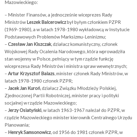
Mazowieckiego:
– Minister Finansów, a jednocześnie wiceprezes Rady
Ministrów
Leszek Balcerowicz
był byłym członkiem PZPR
(1969-1980), a w latach 1978-1980 wykładowcą w Instytucie
Podstawowych Problemów Marksizmu-Leninizmu;
–
Czesław Jan Kiszczak
, działacz komunistyczny, członek
Wojskowej Rady Ocalenia Narodowego, która wprowadziła
stan wojenny w Polsce, pełniący w tym rządzie funkcję
wiceprezesa Rady Ministrów i ministra spraw wewnętrznych;
–
Artur Krzysztof Balazs
, minister członek Rady Ministrów, w
latach 1978-1980 członek PZPR;
–
Jacek Jan Kuroń
, działacz Związku Młodzieży Polskiej,
Zjednoczonej Partii Robotniczej, minister pracy i polityki
socjalnej w rządzie Mazowieckiego;
–
Jerzy Osiatyński
, w latach 1963-1967 należał do PZPR, w
rządzie Mazowieckiego minister kierownik Centralnego Urzędu
Planowania;
–
Henryk Samsonowicz
, od 1956 do 1981 członek PZPR, w