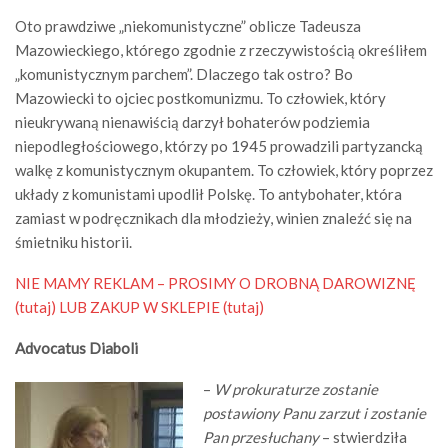
Oto prawdziwe „niekomunistyczne” oblicze Tadeusza
Mazowieckiego, którego zgodnie z rzeczywistością określiłem
„komunistycznym parchem”. Dlaczego tak ostro? Bo
Mazowiecki to ojciec postkomunizmu. To człowiek, który
nieukrywaną nienawiścią darzył bohaterów podziemia
niepodległościowego, którzy po 1945 prowadzili partyzancką
walkę z komunistycznym okupantem. To człowiek, który poprzez
układy z komunistami upodlił Polskę. To antybohater, która
zamiast w podręcznikach dla młodzieży, winien znaleźć się na
śmietniku historii.
NIE MAMY REKLAM – PROSIMY O DROBNĄ DAROWIZNĘ
(tutaj)
LUB ZAKUP W SKLEPIE (tutaj)
Advocatus Diaboli
–
W prokuraturze zostanie
postawiony Panu zarzut i zostanie
Pan przesłuchany
– stwierdziła