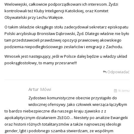
Wielowiejski, całkowicie podporządkowani ich interesom. Żydzi
kontrolowali też Kluby Inteligencji Katolickiej, oraz Komitet
Obywatelski przy Lechu Wałęsie.
O takim składzie okrągłego stołu zadecydował sekretarz episkopatu
Polski arcybiskup Bronisław Dąbrowski, Żyd. Dlatego właśnie nie było
tam przedstawicieli prawdziwej opozycji prawicowej akowskiego
podziemia niepodległościowego zesłańców i emigracji z Zachodu.
Wniosek jest następujący, jeśli w Polsce dalej będzie u władzy układ
pookrągłostołowy, to mamy przesrane!!!
Odpowiadać
Artur
Mówi
% temu
Zydostwo komunistyczne obecnie przystąpiło do
widocznej ofensywy. Jako człowiek wierząca łączyłbym
to bardzo niebezpieczne dla naszego kraju zjawisko z z
apokaliptycznym działaniem ZŁEGO… Niestety po analizie Ewangelii
oraz historii różnych totalitaryzmów a także najnowszej ideologii
gender, lgbt i podobnego szamba stwierdzam, ze wspólnym