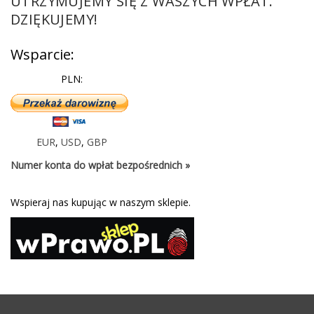
UTRZYMUJEMY SIĘ Z WASZYCH WPŁAT.
DZIĘKUJEMY!
Wsparcie:
PLN:
EUR
,
USD
,
GBP
Numer konta do wpłat bezpośrednich »
Wspieraj nas kupując w naszym sklepie.