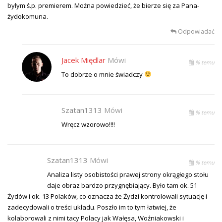
byłym ś.p. premierem. Można powiedzieć, że bierze się za Pana-
żydokomuna.
Odpowiadać
Jacek Międlar
Mówi
% temu
To dobrze o mnie świadczy
Szatan1313
Mówi
% temu
Wręcz wzorowo!!!!
Szatan1313
Mówi
% temu
Analiza listy osobistości prawej strony okrągłego stołu
daje obraz bardzo przygnębiający. Było tam ok. 51
Żydów i ok. 13 Polaków, co oznacza że Żydzi kontrolowali sytuację i
zadecydowali o treści układu. Poszło im to tym łatwiej, że
kolaborowali z nimi tacy Polacy jak Wałęsa, Woźniakowski i