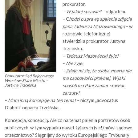
prokurator.
–
W jakiej sprawie?
– odparłem.
– C
hodzi o sprawę spalenia zdjęcia
pana Tadeusza Mazowieckiego
– w
rozmowie telefonicznej
stwierdziła prokurator Justyna
Trzcińska.
–
Tadeusz Mazowiecki żyje?
–
Nie żyje.
–
Zdaje mi się, że osoba zmarła nie
Prokurator Sąd Rejonowego
ma osobowości prawnej. W jaki
Wrocław-Stare Miasto –
Justyna Trzcińska
sposób ma Pani zamiar stawiać
zarzuty?
–
Mam inną koncepcję na ten temat
– niczym „advocatus
Diaboli” odparła Trzcińska.
Koncepcja, koncepcją. Ale co na temat palenia portretów osób
publicznych, w tym wypadku nawet żyjących (sic!) mówi sądowe
orzecznictwo? Sięgnijmy do wyroku Europejskiego Trybunały