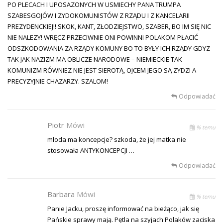
PO PLECACH I UPOSAZONYCH W USMIECHY PANA TRUMPA
SZABESGOJÓW I ZYDOKOMUNISTÓW Z RZĄDU I Z KANCELARII
PREZYDENCKIEJ!! SKOK, KANT, ZŁODZIEJSTWO, SZABER, BO IM SIĘ NIC
NIE NALEZY! WRĘCZ PRZECIWNIE ONI POWINNI POLAKOM PŁACIĆ
ODSZKODOWANIA ZA RZĄDY KOMUNY BO TO BYŁY ICH RZĄDY GDYZ
TAK JAK NAZIZM MA OBLICZE NARODOWE – NIEMIECKIE TAK
KOMUNIZM RÓWNIEZ NIE JEST SIEROTĄ, OJCEM JEGO SĄ ZYDZI A
PRECYZYJNIE CHAZARZY. SZALOM!
Odpowiadać
Piotr
Mówi
% temu
młoda ma koncepcje? szkoda, że jej matka nie
stosowała ANTYKONCEPCJI …
Odpowiadać
Barbara
Mówi
% temu
Panie Jacku, proszę informować na bieżąco, jak się
Pańskie sprawy mają. Pętla na szyjach Polaków zaciska