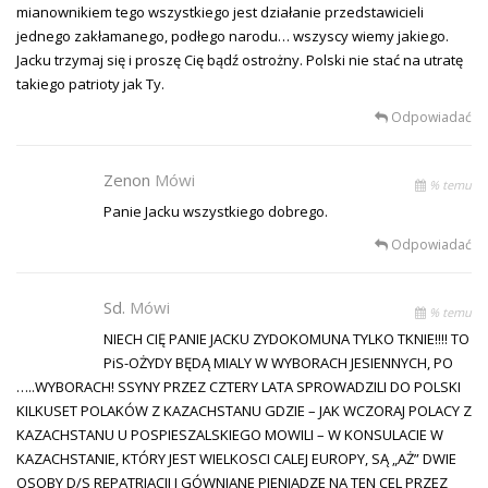
mianownikiem tego wszystkiego jest działanie przedstawicieli
jednego zakłamanego, podłego narodu… wszyscy wiemy jakiego.
Jacku trzymaj się i proszę Cię bądź ostrożny. Polski nie stać na utratę
takiego patrioty jak Ty.
Odpowiadać
Zenon
Mówi
% temu
Panie Jacku wszystkiego dobrego.
Odpowiadać
Sd.
Mówi
% temu
NIECH CIĘ PANIE JACKU ZYDOKOMUNA TYLKO TKNIE!!!! TO
PiS-OŻYDY BĘDĄ MIALY W WYBORACH JESIENNYCH, PO
…..WYBORACH! SSYNY PRZEZ CZTERY LATA SPROWADZILI DO POLSKI
KILKUSET POLAKÓW Z KAZACHSTANU GDZIE – JAK WCZORAJ POLACY Z
KAZACHSTANU U POSPIESZALSKIEGO MOWILI – W KONSULACIE W
KAZACHSTANIE, KTÓRY JEST WIELKOSCI CALEJ EUROPY, SĄ „AŻ” DWIE
OSOBY D/S REPATRIACJI I GÓWNIANE PIENIADZE NA TEN CEL PRZEZ