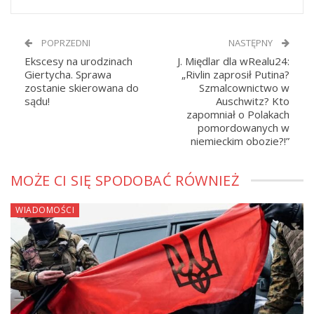
POPRZEDNI
NASTĘPNY
Ekscesy na urodzinach
J. Międlar dla wRealu24:
Giertycha. Sprawa
„Rivlin zaprosił Putina?
zostanie skierowana do
Szmalcownictwo w
sądu!
Auschwitz? Kto
zapomniał o Polakach
pomordowanych w
niemieckim obozie?!”
MOŻE CI SIĘ SPODOBAĆ RÓWNIEŻ
WIADOMOŚCI