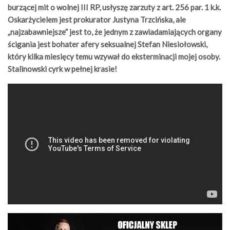
burzącej mit o wolnej III RP, usłyszę zarzuty z art. 256 par. 1 k.k.
Oskarżycielem jest prokurator Justyna Trzcińska, ale
„najzabawniejsze” jest to, że jednym z zawiadamiających organy
ścigania jest bohater afery seksualnej Stefan Niesiołowski,
który kilka miesięcy temu wzywał do eksterminacji mojej osoby.
Stalinowski cyrk w pełnej krasie!