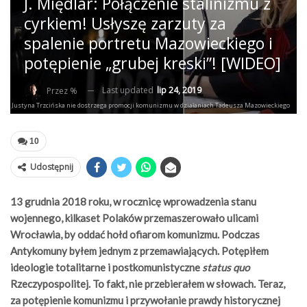
J. Międlar: Połączenie stalinizmu z
cyrkiem! Usłyszę zarzuty za
spalenie portretu Mazowieckiego i
potępienie „grubej kreski”! [WIDEO]
Last updated
lip 24, 2019
Przez %
ator Justyna Trzcińska nie dostrzega promocji komunizmu w działaniach Tadeusza Mazowieckiego
10
Udostępnij
13 grudnia 2018 roku, w rocznicę wprowadzenia stanu
wojennego, kilkaset Polaków przemaszerowało ulicami
Wrocławia, by oddać hołd ofiarom komunizmu. Podczas
Antykomuny byłem jednym z przemawiających. Potępiłem
ideologie totalitarne i postkomunistyczne
status quo
Rzeczypospolitej. To fakt, nie przebierałem w słowach. Teraz,
za potępienie komunizmu i przywołanie prawdy historycznej