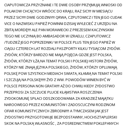
CIAPUTOWICZA PRZYZNANE I TE DWIE OSOBY PRZYJMUJĄ WNIOSKI OD
POLAKOW CHCĄCYCH WRÓCIC DO KRAJU, RAZ SIC!!!! W MIESIĄCU
PRZEZ SIC!!!!! DWIE GODZINY!!! QRWA, CZPUTOWICZ I TEN JEGO CUDAK
VICE O NAZWISKU PAPIEŻ POWINNI DZISIAJ WYLECIEĆ Z URZĘDU NA
ZBITĄ MORDĘ!!!! ALE PAN MORAWIECKI Z PREZESEM KACZYNSKIM
TEGO NIE UCZYNIĄ BO AMBASADOR W IZRAELU, CZAPUTOWICZ
/TUDZIEŻ JEGO POPRZEDNIK/ W POLSCE PLUS TEN JEGO PAPIEŻ W
CIĄGU CZTERECH LAT ROZDALI PASZPORTY KILKU TYSIĄCOM ZYDÓW.
ZYDÓW, KTÓRZY BARDZO NIE MAJĄ POJĘCIA GDZIE JEST POLSKA,
ŻYDÓW, KTÓRZY ŁŻĄ NA TEMAT POLSKI I POLSKIEJ HISTORII ŻYDÓW,
KTÓRZY NIE ZNAJĄ JĘZYKA POLSKIEGO, ŻYDÓW, KTÓRZY OPLUWAJĄ
POLSKĘ POW SZYSTKICH MEDIACH SWIATA, KŁAMIĄ NA TEMAT POLSKI
I SZCZUJĄ NA POLSKĘ!!!!!! ŻYD Z WW. POWODÓW WINIEN BYĆ W
POLSCE PERSONA NON GRATA!!!! AŻ DO CHWILI KIEDY ZYDOSTWO
PRZEPROSI ZA SZCZUCIE PLUCIE KŁĄMSTWA ROSZCZENIA
ZYDOKOMUNĘ SPŁACI ODSZKODOWANIA ZA KRADZIEŻ MAJĄTKU
NAROOWEGO PRZEZ KOMUNISTÓW I ZADOSCUCZYNI RODZINOM
OFIAR KOMUNISTYCZNYCH ZBRODNI!!!! A TYMCZASEM JAK JEST
ZYDOSTWO PRZYGOTOWUJE BEZPODSTAWNY, HOCHSZTAPLERSKI
SKOK NA POLSKĄ WŁASNOŚC , ZA POSREDNICTWEM POKLEPANYCH