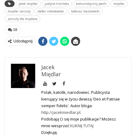
jacek międlar
justyna trzcińska
komunistyczny parch
międlar
międlar zarzuty
stefan niesiołowski
tadeusz mazowiecki
zarzuty dla międlara
10
Udostępnij
Jacek
Międlar
Polak, katolik, narodowiec. Publicysta
kierujący się w życiu dewizą 'Deo et Patriae
semper fidelis'. Autor bloga:
http://jacekmiedlar.pl
.
Podobają Ci się moje publikacje? Możesz
mnie wesprzeć
KLIKNIJ TUTAJ
Dziękuję.