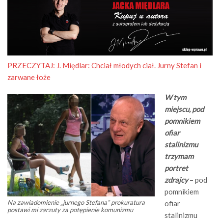
PRZECZYTAJ:
J. Międlar: Chciał młodych ciał. Jurny Stefan i
zarwane łoże
W tym
miejscu, pod
pomnikiem
ofiar
stalinizmu
trzymam
portret
zdrajcy
– pod
pomnikiem
Na zawiadomienie „jurnego Stefana” prokuratura
ofiar
postawi mi zarzuty za potępienie komunizmu
stalinizmu