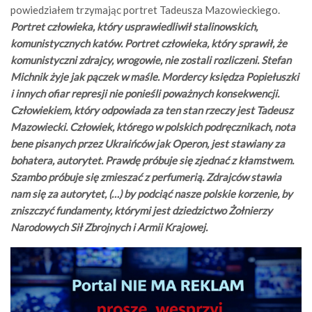
powiedziałem trzymając portret Tadeusza Mazowieckiego.
Portret człowieka, który usprawiedliwił stalinowskich,
komunistycznych katów. Portret człowieka, który sprawił, że
komunistyczni zdrajcy, wrogowie, nie zostali rozliczeni. Stefan
Michnik żyje jak pączek w maśle. Mordercy księdza Popiełuszki
i innych ofiar represji nie ponieśli poważnych konsekwencji.
Człowiekiem, który odpowiada za ten stan rzeczy jest Tadeusz
Mazowiecki. Człowiek, którego w polskich podręcznikach, nota
bene pisanych przez Ukraińców jak Operon, jest stawiany za
bohatera, autorytet. Prawdę próbuje się zjednać z kłamstwem.
Szambo próbuje się zmieszać z perfumerią. Zdrajców stawia
nam się za autorytet, (…) by podciąć nasze polskie korzenie, by
zniszczyć fundamenty, którymi jest dziedzictwo Żołnierzy
Narodowych Sił Zbrojnych i Armii Krajowej.