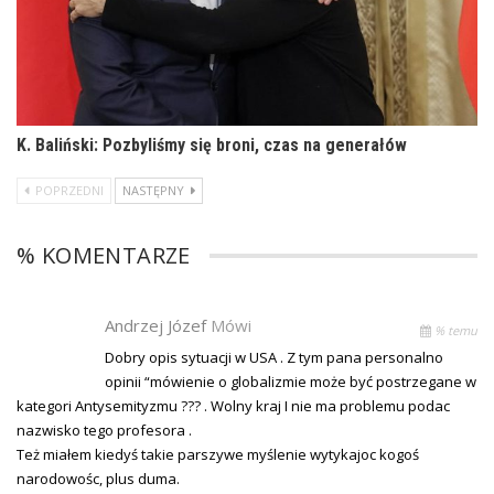
K. Baliński: Pozbyliśmy się broni, czas na generałów
POPRZEDNI
NASTĘPNY
% KOMENTARZE
Andrzej Józef
Mówi
% temu
Dobry opis sytuacji w USA . Z tym pana personalno
opinii “mówienie o globalizmie może być postrzegane w
kategori Antysemityzmu ??? . Wolny kraj I nie ma problemu podac
nazwisko tego profesora .
Też miałem kiedyś takie parszywe myślenie wytykajoc kogoś
narodowośc, plus duma.