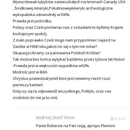
Wymordowali tubylców zamieszkałych na terenach Canady USA
, Środkowej Ameryki,PołudniowejAmeryki archeologiczne
wykopaliska udowodniły w100%.
Prawda jest pośrodku.
Polacy oraz Cześi porównac nas z sośiadami to byliśmy Krajem
kochajocym spokój .
Z mało poprawko Cześi mogo nam przypomniec najazd na
Zaolźie w1938 roku,jakoś nic się o tym nie mówi?.
Okupacja Ukrainy za panowania Polskich Królów?
Tak można bez końca wytykać każdemu przez tyśioce lat Histori
.Prawda jest w większości wypadków w50%.
Modrośc jest w Bibli.
Chrystus powiedział jeżeli ktoś jest niewinny niech rzuci
pierwszy kamień.
Dotyczy się ta odpowiedź wszystkiego, Polityki, oraz nas
osobiście (to nie ja to oni).
Andrzej Józef
Mówi
% temu
Panie Robercie na Pan rację, apropo Plemion