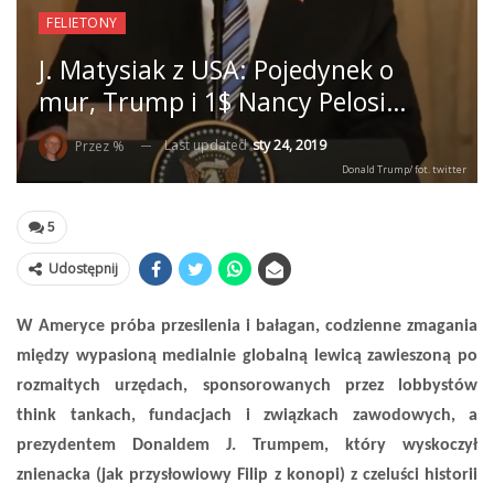
FELIETONY
J. Matysiak z USA: Pojedynek o
mur, Trump i 1$ Nancy Pelosi…
Last updated
sty 24, 2019
Przez %
Donald Trump/ fot. twitter
5
Udostępnij
W Ameryce próba przesilenia i bałagan, codzienne zmagania
między wypasioną medialnie globalną lewicą zawieszoną po
rozmaitych urzędach, sponsorowanych przez lobbystów
think tankach, fundacjach i związkach zawodowych, a
prezydentem Donaldem J. Trumpem, który wyskoczył
znienacka (jak przysłowiowy Filip z konopi) z czeluści historii