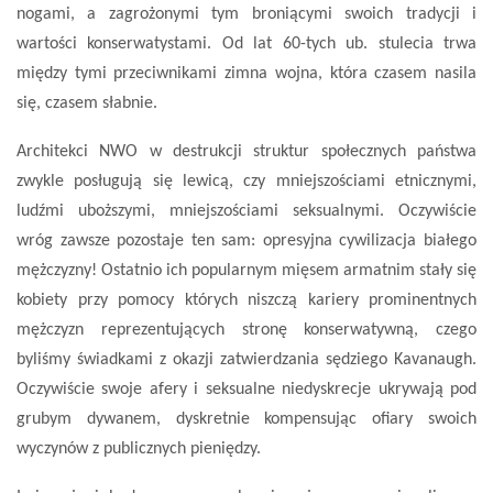
nogami, a zagrożonymi tym broniącymi swoich tradycji i
wartości konserwatystami. Od lat 60-tych ub. stulecia trwa
między tymi przeciwnikami zimna wojna, która czasem nasila
się, czasem słabnie.
Architekci NWO w destrukcji struktur społecznych państwa
zwykle posługują się lewicą, czy mniejszościami etnicznymi,
ludźmi uboższymi, mniejszościami seksualnymi. Oczywiście
wróg zawsze pozostaje ten sam: opresyjna cywilizacja białego
mężczyzny! Ostatnio ich popularnym mięsem armatnim stały się
kobiety przy pomocy których niszczą kariery prominentnych
mężczyzn reprezentujących stronę konserwatywną, czego
byliśmy świadkami z okazji zatwierdzania sędziego Kavanaugh.
Oczywiście swoje afery i seksualne niedyskrecje ukrywają pod
grubym dywanem, dyskretnie kompensując ofiary swoich
wyczynów z publicznych pieniędzy.