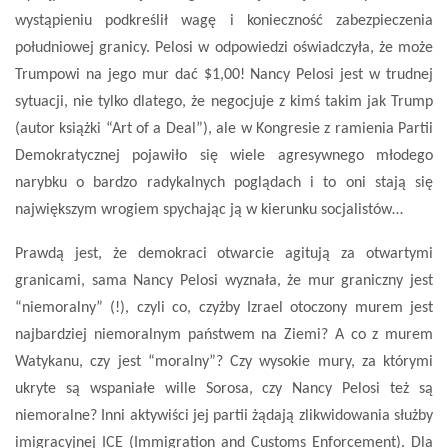
wystąpieniu podkreślił wagę i konieczność zabezpieczenia
południowej granicy. Pelosi w odpowiedzi oświadczyła, że może
Trumpowi na jego mur dać $1,00! Nancy Pelosi jest w trudnej
sytuacji, nie tylko dlatego, że negocjuje z kimś takim jak Trump
(autor książki “Art of a Deal”), ale w Kongresie z ramienia Partii
Demokratycznej pojawiło się wiele agresywnego młodego
narybku o bardzo radykalnych poglądach i to oni stają się
największym wrogiem spychając ją w kierunku socjalistów…
Prawdą jest, że demokraci otwarcie agitują za otwartymi
granicami, sama Nancy Pelosi wyznała, że mur graniczny jest
“niemoralny” (!), czyli co, czyżby Izrael otoczony murem jest
najbardziej niemoralnym państwem na Ziemi? A co z murem
Watykanu, czy jest “moralny”? Czy wysokie mury, za którymi
ukryte są wspaniałe wille Sorosa, czy Nancy Pelosi też są
niemoralne? Inni aktywiści jej partii żądają zlikwidowania służby
imigracyjnej ICE (Immigration and Customs Enforcement). Dla