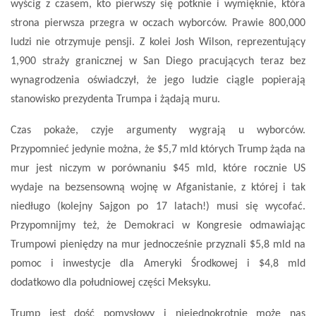
wyścig z czasem, kto pierwszy się potknie i wymięknie, która
strona pierwsza przegra w oczach wyborców. Prawie 800,000
ludzi nie otrzymuje pensji. Z kolei Josh Wilson, reprezentujący
1,900 straży granicznej w San Diego pracujących teraz bez
wynagrodzenia oświadczył, że jego ludzie ciągle popierają
stanowisko prezydenta Trumpa i żądają muru.
Czas pokaże, czyje argumenty wygrają u wyborców.
Przypomnieć jedynie można, że $5,7 mld których Trump żąda na
mur jest niczym w porównaniu $45 mld, które rocznie US
wydaje na bezsensowną wojnę w Afganistanie, z której i tak
niedługo (kolejny Sajgon po 17 latach!) musi się wycofać.
Przypomnijmy też, że Demokraci w Kongresie odmawiając
Trumpowi pieniędzy na mur jednocześnie przyznali $5,8 mld na
pomoc i inwestycje dla Ameryki Środkowej i $4,8 mld
dodatkowo dla południowej części Meksyku.
Trump jest dość pomysłowy i niejednokrotnie może nas