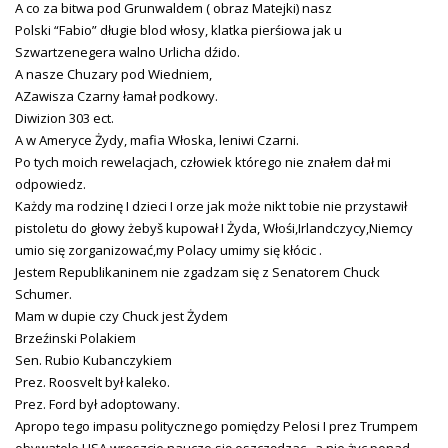
A co za bitwa pod Grunwaldem ( obraz Matejki) nasz
Polski “Fabio” długie blod włosy, klatka pierśiowa jak u
Szwartzenegera walno Urlicha dźido.
A nasze Chuzary pod Wiedniem,
AZawisza Czarny łamał podkowy.
Diwizion 303 ect.
A w Ameryce Żydy, mafia Włoska, leniwi Czarni.
Po tych moich rewelacjach, człowiek którego nie znałem dał mi
odpowiedz.
Każdy ma rodzinę I dzieci I orze jak może nikt tobie nie przystawił
pistoletu do głowy żebyš kupował I Żyda, Włośi,Irlandczycy,Niemcy
umio się zorganizować,my Polacy umimy się kłócic .
Jestem Republikaninem nie zgadzam się z Senatorem Chuck
Schumer.
Mam w dupie czy Chuck jest Żydem
Brzeźinski Polakiem
Sen. Rubio Kubanczykiem
Prez. Roosvelt był kaleko.
Prez. Ford był adoptowany.
Apropo tego impasu politycznego pomiędzy Pelosi I prez Trumpem
obywatele USA wreszcie nauczo się oszczędzac , a nie życ ponad