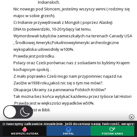
Indianskich.
Nic nowego pod Słoncem, jesteśmy wszyscy winni ( rodzimy się
majoc w sobie grzech).
Ci Indianie przywędrowali z Mongoli ( poprzez Alaskę)
DNA to potwierdziło, 10-20 tyśięcy lat temu.
Wymordowali tubylców zamieszkałych na terenach Canady USA
, Środkowej Ameryki,PołudniowejAmeryki archeologiczne
wykopaliska udowodniły w100%.
Prawda jest pośrodku.
Polacy oraz Cześi porównac nas z sośiadami to byliśmy Krajem
kochajocym spokój .
Z mało poprawko Cześi mogo nam przypomniec najazd na
Zaolźie w1938 roku,jakoś nic się o tym nie mówi?.
Okupacja Ukrainy za panowania Polskich Królów?
Tak można bez końca wytykać każdemu przez tyśioce lat Histori
.Prawda jest w większości wypadków w50%.
Modrośc jest w Bibli.
×
 całkowicie niezależnie. Jeśli doceniasz naszą twórczość, wesprzyj jej rozwój.
Robert
Mówi
% temu
WESPRZYJ AUTORA
PAYPAL
POSTAW KAWĘ