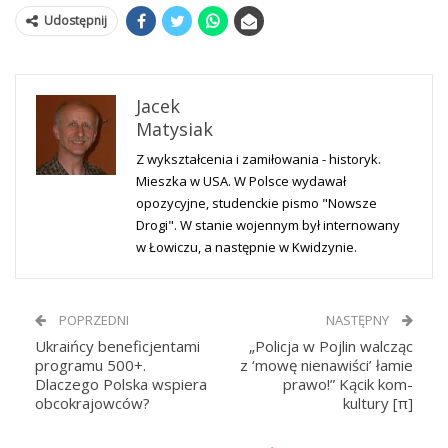
Udostępnij
Jacek
Matysiak
Z wykształcenia i zamiłowania - historyk.
Mieszka w USA. W Polsce wydawał
opozycyjne, studenckie pismo "Nowsze
Drogi". W stanie wojennym był internowany
w Łowiczu, a następnie w Kwidzynie.
POPRZEDNI
NASTĘPNY
Ukraińcy beneficjentami
„Policja w Pojlin walcząc
programu 500+.
z ‘mowę nienawiści’ łamie
Dlaczego Polska wspiera
prawo!” Kącik kom-
obcokrajowców?
kultury [π]