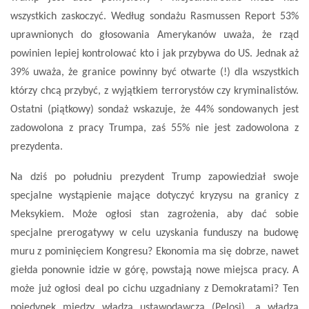
wszystkich zaskoczyć. Według sondażu Rasmussen Report 53%
uprawnionych do głosowania Amerykanów uważa, że rząd
powinien lepiej kontrolować kto i jak przybywa do US. Jednak aż
39% uważa, że granice powinny być otwarte (!) dla wszystkich
którzy chcą przybyć, z wyjątkiem terrorystów czy kryminalistów.
Ostatni (piątkowy) sondaż wskazuje, że 44% sondowanych jest
zadowolona z pracy Trumpa, zaś 55% nie jest zadowolona z
prezydenta.
Na dziś po południu prezydent Trump zapowiedział swoje
specjalne wystąpienie mające dotyczyć kryzysu na granicy z
Meksykiem. Może ogłosi stan zagrożenia, aby dać sobie
specjalne prerogatywy w celu uzyskania funduszy na budowę
muru z pominięciem Kongresu? Ekonomia ma się dobrze, nawet
giełda ponownie idzie w górę, powstają nowe miejsca pracy. A
może już ogłosi deal po cichu uzgadniany z Demokratami? Ten
pojedynek między władzą ustawodawczą (Pelosi), a władzą