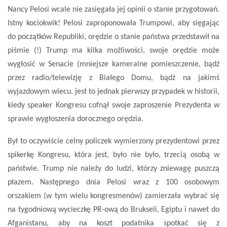
Nancy Pelosi wcale nie zasięgała jej opinii o stanie przygotowań.
Istny kociokwik! Pelosi zaproponowała Trumpowi, aby sięgając
do początków Republiki, orędzie o stanie państwa przedstawił na
piśmie (!) Trump ma kilka możliwości, swoje orędzie może
wygłosić w Senacie (mniejsze kameralne pomieszczenie, bądź
przez radio/telewizję z Białego Domu, bądź na jakimś
wyjazdowym wiecu. jest to jednak pierwszy przypadek w historii,
kiedy speaker Kongresu cofnął swoje zaproszenie Prezydenta w
sprawie wygłoszenia dorocznego orędzia.
Był to oczywiście celny policzek wymierzony prezydentowi przez
spikerkę Kongresu, która jest, było nie było, trzecią osobą w
państwie. Trump nie należy do ludzi, którzy zniewagę puszczą
płazem. Następnego dnia Pelosi wraz z 100 osobowym
orszakiem (w tym wielu kongresmenów) zamierzała wybrać się
na tygodniową wycieczkę PR-ową do Brukseli, Egiptu i nawet do
Afganistanu, aby na koszt podatnika spotkać się z