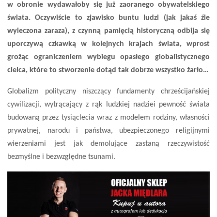
w obronie wydawałoby się już zaoranego obywatelskiego
świata. Oczywiście to zjawisko buntu ludzi (jak jakaś źle
wyleczona zaraza), z czynną pamięcią historyczną odbija się
uporczywą czkawką w kolejnych krajach świata, wprost
grożąc ograniczeniem wybiegu opasłego globalistycznego
cielca, które to stworzenie dotąd tak dobrze wszystko żarło…
Globalizm polityczny niszczący fundamenty chrześcijańskiej
cywilizacji, wytrącający z rąk ludzkiej nadziei pewność świata
budowaną przez tysiąclecia wraz z modelem rodziny, własności
prywatnej, narodu i państwa, ubezpieczonego religijnymi
wierzeniami jest jak demolujące zastaną rzeczywistość
bezmyślne i bezwzględne tsunami.