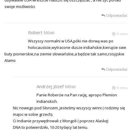
swoje możliwości.
Odpowiadać
Robert
Mówi
% temu
Wszyscy normalni w USA,póki nie dorwą was po
holocaustcie,wytracone dusze indiańskie,kierujcie swe
buty pionierskie,na ziemie słowiańskie,a będzie tak samo,rosyjskie
Alamo
Odpowiadać
Andrzej Józef
Mówi
% temu
Panie Robercie na Pan rację, apropo Plemion
Indianskich.
Nic nowego pod Słoncem, jesteśmy wszyscy winni ( rodzimy się
majoc w sobie grzech).
Ci Indianie przywędrowali z Mongoli ( poprzez Alaskę)
DNA to potwierdziło, 10-20 tyśięcy lat temu.