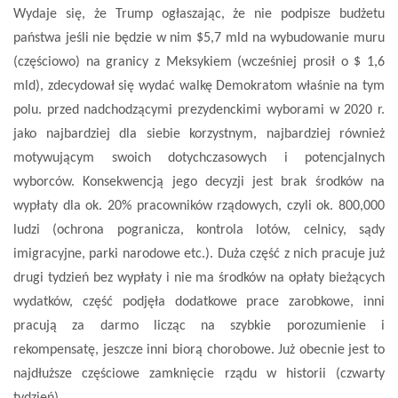
Wydaje się, że Trump ogłaszając, że nie podpisze budżetu
państwa jeśli nie będzie w nim $5,7 mld na wybudowanie muru
(częściowo) na granicy z Meksykiem (wcześniej prosił o $ 1,6
mld), zdecydował się wydać walkę Demokratom właśnie na tym
polu. przed nadchodzącymi prezydenckimi wyborami w 2020 r.
jako najbardziej dla siebie korzystnym, najbardziej również
motywującym swoich dotychczasowych i potencjalnych
wyborców. Konsekwencją jego decyzji jest brak środków na
wypłaty dla ok. 20% pracowników rządowych, czyli ok. 800,000
ludzi (ochrona pogranicza, kontrola lotów, celnicy, sądy
imigracyjne, parki narodowe etc.). Duża część z nich pracuje już
drugi tydzień bez wypłaty i nie ma środków na opłaty bieżących
wydatków, część podjęła dodatkowe prace zarobkowe, inni
pracują za darmo licząc na szybkie porozumienie i
rekompensatę, jeszcze inni biorą chorobowe. Już obecnie jest to
najdłuższe częściowe zamknięcie rządu w historii (czwarty