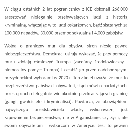
W ciągu ostatnich 2 lat pogranicznicy z ICE dokonali 266,000
aresztowań nielegalnie przebywających ludzi z historią
kryminalną, włączając w to ludzi oskarżonych, bądź skazanych za
100,000 napadów, 30,000 przemoc seksualną i 4,000 zabójstw.
Wojna o graniczny mur dla obydwu stron niesie pewne
niebezpieczeństwa. Demokraci usiłują wykazać, że przy pomocy
muru zdołają ośmieszyć Trumpa (zacofany średniowieczny i
niemoralny pomysł Trumpa) i osłabić go przed nadchodzącymi
prezydenckimi wyborami w 2020 r. Ten z kolei uważa, że mur to
bezpieczeństwo państwa i obywateli, stąd mówi o narkotykach,
przestępcach nielegalnie wielokrotnie przekraczających granicę
(gangi, gwałciciele i kryminaliści). Powtarza, że obowiązkiem
najwyższego przedstawiciela władzy wykonawczej jest
zapewnienie bezpieczeństwa, nie w Afganistanie, czy Syrii, ale
swoim obywatelom i wyborcom w Ameryce. Jest to pewien