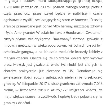
Imigracja i budowa muru zabezpieczającego granicę liczącą
1,933 mile (z czego ok. 700 mil posiada różnego rodzaju płoty, a
część przechodzi przez rzekę) będzie w najbliższym czasie
ogniskowało wysiłki zwalczających się stron w Ameryce. Przez tę
granicę przemycane jest ponad 90% heroiny, niszczącej zdrowie
i życie Amerykanów. W ostatnim roku z Hondurasu i Gwatemali
ruszyły słynne wielotysięczne “Karawany” złożone głównie z
młodych mężczyzn w wieku poborowym, wśród nich ukryci byli
członkowie gangów, a na ich czele medialnie kroczyły kobiety z
małymi dziećmi. Oblicza się, że co trzecia kobieta tych wypraw
przez Meksyk jest gwałcona, wielu tych ludzi jest chorych na
choroby praktycznie już nieznane w US. Odnotowuje się
zwiększenie ilości rodzin usiłujących nielegalnie przekroczyć
granicę. W listopadzie 2017 r. straż graniczna zatrzymała 7,016
rodzin, w listopadzie 2018 r. aż 25,172! Imigranci wiedzą, że
mają większe szanse na życzliwość i opiekę kiedy pojawią się na
granicy z dziećmi.