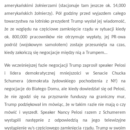
amerykańskimi żołnierzami (stacjonuje tam jeszcze ok. 14,000
amerykańskich żołnierzy). Pół godziny przed wyjazdem całego
towarzystwa na lotnisko prezydent Trump wysłał jej wiadomość,
że ze względu na częściowe zamknięcie rządu w sytuacji kiedy
ok. 800,000 pracowników nie otrzymuje wypłaty, jej PR-owa
podróż (wojskowym samolotem) zostaje przesunięta na czas,
kiedy zakończą się negocjacje między nią a Trumpem…
We wcześniejszej fazie negocjacji Trump zaprosił speaker Pelosi
i lidera demokratycznej mniejszości w Senacie Chucka
Schumera (demokrata żydowskiego pochodzenia z NY) na
negocjacje do Białego Domu, ale kiedy dowiedział się od Pelosi,
że nie zgodzi się na przyznanie funduszy na graniczny mur,
Trump podziękował im mówiąc, że w takim razie nie mają o czy
mówić i wyszedł. Speaker Nancy Pelosi razem z Schumerem
wystąpili następnie z odpowiedzią na jego telewizyjne
wystąpienie w/s częściowego zamknięcia rządu. Trump w swoim