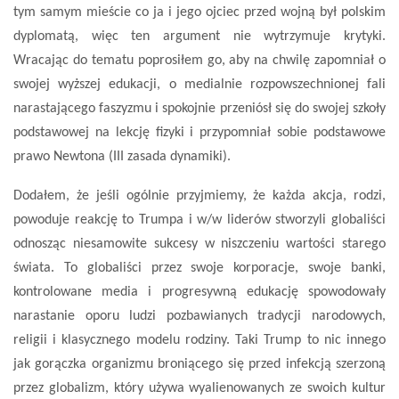
tym samym mieście co ja i jego ojciec przed wojną był polskim
dyplomatą, więc ten argument nie wytrzymuje krytyki.
Wracając do tematu poprosiłem go, aby na chwilę zapomniał o
swojej wyższej edukacji, o medialnie rozpowszechnionej fali
narastającego faszyzmu i spokojnie przeniósł się do swojej szkoły
podstawowej na lekcję fizyki i przypomniał sobie podstawowe
prawo Newtona (III zasada dynamiki).
Dodałem, że jeśli ogólnie przyjmiemy, że każda akcja, rodzi,
powoduje reakcję to Trumpa i w/w liderów stworzyli globaliści
odnosząc niesamowite sukcesy w niszczeniu wartości starego
świata. To globaliści przez swoje korporacje, swoje banki,
kontrolowane media i progresywną edukację spowodowały
narastanie oporu ludzi pozbawianych tradycji narodowych,
religii i klasycznego modelu rodziny. Taki Trump to nic innego
jak gorączka organizmu broniącego się przed infekcją szerzoną
przez globalizm, który używa wyalienowanych ze swoich kultur