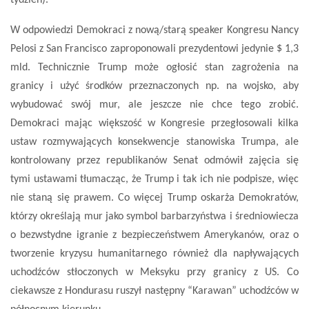
tydzień).
W odpowiedzi Demokraci z nową/starą speaker Kongresu Nancy
Pelosi z San Francisco zaproponowali prezydentowi jedynie $ 1,3
mld. Technicznie Trump może ogłosić stan zagrożenia na
granicy i użyć środków przeznaczonych np. na wojsko, aby
wybudować swój mur, ale jeszcze nie chce tego zrobić.
Demokraci mając większość w Kongresie przegłosowali kilka
ustaw rozmywających konsekwencje stanowiska Trumpa, ale
kontrolowany przez republikanów Senat odmówił zajęcia się
tymi ustawami tłumacząc, że Trump i tak ich nie podpisze, więc
nie staną się prawem. Co więcej Trump oskarża Demokratów,
którzy określają mur jako symbol barbarzyństwa i średniowiecza
o bezwstydne igranie z bezpieczeństwem Amerykanów, oraz o
tworzenie kryzysu humanitarnego również dla napływających
uchodźców stłoczonych w Meksyku przy granicy z US. Co
ciekawsze z Hondurasu ruszył następny “Karawan” uchodźców w