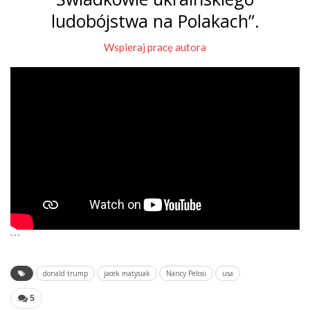
ludobójstwa na Polakach”.
Wspieraj pracę autora
```
donald trump
jacek matysiak
Nancy Pelosi
usa
5