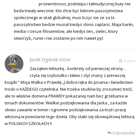
przewrotnosci, podstepu i talmudycznej buty nie
beda trwaly wiecznie. Kto chce byc liderem pasozytnictwa
spolecznego w skali globalnej, musi liczyc sie ze za to
pasozytnictwo bedzie musial kiedys slono zaplacic. Maja banki,
media i rzesze filosemitow, ale kiedys ten,, cielec, ktory
stworzyli,, runie i nie zostanie po nim nawet pyl.
Jurek Ogórek
Mówi
% temu
Zacząłem lekturkę…konkrety od pierwszej strony…
czyta się szybciutko i łatwo ( styl znany z pierwszej
książki ” Moja Walka o Prawdę „) dobra ręka do pisania i świadectwo
troski o KAŻDEGO czytelnika. Nie trzeba studiów by zrozumieć treść,
ale to właśnie domena PRAWDY pokazanej nam bez grzebania w
tonach dokumentów. Wielkie podziękowania dla Jacka , za każde
słowo zawarte w tomie i ogromne podziękowania za trud i pracę
włożoną w powstanie tego dzieła. Oby stało się obowiązkową lekturą
w POLSKICH SZKOŁACH !!
Odpowiadać