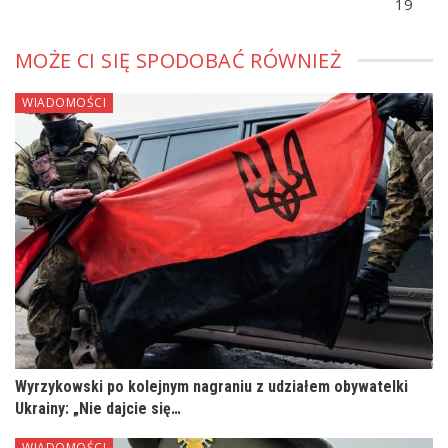
19
MOŻE CI SIĘ SPODOBAĆ RÓWNIEŻ
WIADOMOŚCI
Wyrzykowski po kolejnym nagraniu z udziałem obywatelki
Ukrainy: „Nie dajcie się…
WIADOMOŚCI