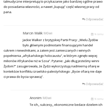
talmudyczne interpretują to przykazanie jako bardziej ogólne prawo
do posiadania własności, a nawet „kupują” część własnej pracy od
pana.
Odpowiadać
Marcin Malik
Mówi
% temu
Jackie Walker z brytyjskiej Partii Pracy: „Wielu Żydów
było głównymi podmiotami finansującymi handel
cukrem i niewolnikami, a zatem jest zamieszanych i winnych
popełnienia „afrykańskiego holocaustu”, w którym zginęło więcej
milionów Afrykanów niż w Szoa”. Pytanie: „Jaki dług jesteśmy winni
Żydom?” zasugerowała, że Żydzi wykorzystują nadmierną ofiarę w
kontekście konfliktu izraelsko-palestyńskiego: „Bycie ofiarą nie daje
ci prawa do bycia sprawcą”.
Odpowiadać
Anonim
Mówi
% temu
Te ich,, sukcesy,, ekonomiczne bedace dzielem ich