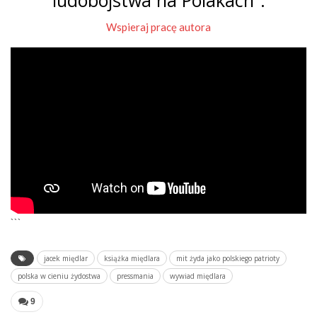
ludobójstwa na Polakach”.
Wspieraj pracę autora
```
jacek międlar
książka międlara
mit żyda jako polskiego patrioty
polska w cieniu żydostwa
pressmania
wywiad międlara
9