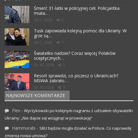
Śmierć 31-latki w policyjnej celi. Policjantka
miała…
sie 1, 2026
0
Tusk zapowiada kolejną pomoc dla Ukrainy. W
grze są…
sie 1, 2026
0
Światełko nadziei? Coraz więcej Polaków
sceptycznych…
lip 30, 2026
0
Resort sprawdzi, co piszesz o Ukraińcach?
MSWiA zabrało…
lip 30, 2026
0
NAJNOWSZE KOMENTARZE
Flex
-
Wyrzykowski po kolejnym nagraniu z udziałem obywatelki
Ukrainy: „Nie dajcie się wciągnąć w prowokację”
Hammurabi
-
SBU będzie mogła działać w Polsce. Co naprawdę
zmienia nowa umowa?