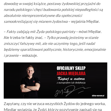
dowodzę w swojej książce, postawy żydowskiej przyjaźni do
narodu polskiego i chęci budowania polskiej niepodległości są
absolutnie niereprezentatywne dla społeczności
samookreślającej się mianem żydostwa
– wyjaśnia Międlar.
–
Fakty zabijają mit Żyda-polskiego patrioty
– mówi Międlar.
Ale trzeba te fakty znać.
– Tylko prawdą jesteśmy w stanie
zniszczyć fałszywy mit, ale nie uczynimy tego, jeśli nadal
będziemy sparaliżowani politycznie, historycznie, emocjonalnie
i prawnie
– wskazuje.
Zapytany, czy nie wrzuca wszystkich Żydów do jednego worka,
Międlar wyjaśnia, że Żydzi, którzy pozytywnie zapisali się na