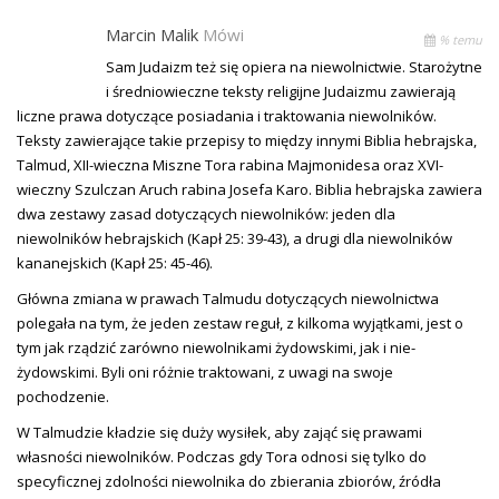
Marcin Malik
Mówi
% temu
Sam Judaizm też się opiera na niewolnictwie. Starożytne
i średniowieczne teksty religijne Judaizmu zawierają
liczne prawa dotyczące posiadania i traktowania niewolników.
Teksty zawierające takie przepisy to między innymi Biblia hebrajska,
Talmud, XII-wieczna Miszne Tora rabina Majmonidesa oraz XVI-
wieczny Szulczan Aruch rabina Josefa Karo. Biblia hebrajska zawiera
dwa zestawy zasad dotyczących niewolników: jeden dla
niewolników hebrajskich (Kapł 25: 39-43), a drugi dla niewolników
kananejskich (Kapł 25: 45-46).
Główna zmiana w prawach Talmudu dotyczących niewolnictwa
polegała na tym, że jeden zestaw reguł, z kilkoma wyjątkami, jest o
tym jak rządzić zarówno niewolnikami żydowskimi, jak i nie-
żydowskimi. Byli oni różnie traktowani, z uwagi na swoje
pochodzenie.
W Talmudzie kładzie się duży wysiłek, aby zająć się prawami
własności niewolników. Podczas gdy Tora odnosi się tylko do
specyficznej zdolności niewolnika do zbierania zbiorów, źródła