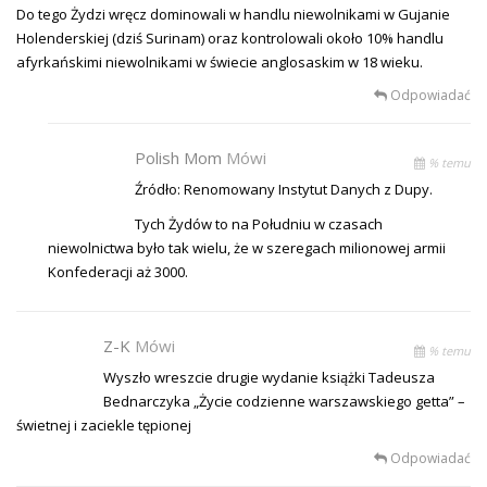
Do tego Żydzi wręcz dominowali w handlu niewolnikami w Gujanie
Holenderskiej (dziś Surinam) oraz kontrolowali około 10% handlu
afyrkańskimi niewolnikami w świecie anglosaskim w 18 wieku.
Odpowiadać
Polish Mom
Mówi
% temu
Źródło: Renomowany Instytut Danych z Dupy.
Tych Żydów to na Południu w czasach
niewolnictwa było tak wielu, że w szeregach milionowej armii
Konfederacji aż 3000.
Z-K
Mówi
% temu
Wyszło wreszcie drugie wydanie książki Tadeusza
Bednarczyka „Życie codzienne warszawskiego getta” –
świetnej i zaciekle tępionej
Odpowiadać