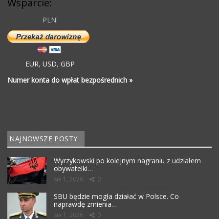
Wsparcie:
PLN:
EUR
,
USD
,
GBP
Numer konta do wpłat bezpośrednich »
NAJNOWSZE POSTY
Wyrzykowski po kolejnym nagraniu z udziałem
obywatelki…
sie 1, 2026
0
SBU będzie mogła działać w Polsce. Co
naprawdę zmienia…
sie 1, 2026
0