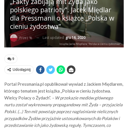
„Fakty zabijają mit Żyda jako
polskiego patrioty”. Jacek Międlar
dla Pressmanii o książce „Polska w
cieniu żydostwa”
Last updated
gru 16, 2020
Przez %
książka Jacka Międlara "Polska w cieniu żydostwa"
9
Udostępnij
Portal Pressmania.pl opublikował wywiad z Jackiem Międlarem,
którego tematem jest książka „Polska w cieniu żydostwa.
Wielcy Polacy o Żydach”.
– W przekazie mediów głównego
nurtu został wykreowany propagandowy mit Żyda – przyjaciela
Polski. (…) Ten mit powstaje poprzez nagłaśnianie nielicznych
przypadków Żydów przyjaźnie ustosunkowanych do Polaków i
przedstawianie ich jako żydowską regułę. Tymczasem, co