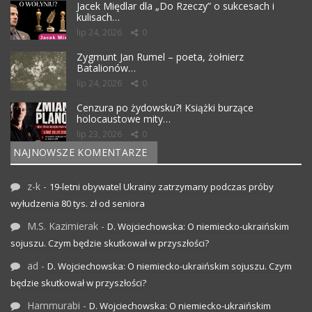
Jacek Międlar dla „Do Rzeczy” o sukcesach i
kulisach…
lip 24, 2026
0
Zygmunt Jan Rumel – poeta, żołnierz
Batalionów…
lip 24, 2026
0
Cenzura po żydowsku?! Książki burzące
holocaustowe mity…
lip 23, 2026
0
NAJNOWSZE KOMENTARZE
z-k
-
19-letni obywatel Ukrainy zatrzymany podczas próby
wyłudzenia 80 tys. zł od seniora
M.S. Kazimierak
-
D. Wojciechowska: O niemiecko-ukraińskim
sojuszu. Czym będzie skutkował w przyszłości?
ad
-
D. Wojciechowska: O niemiecko-ukraińskim sojuszu. Czym
będzie skutkował w przyszłości?
Hammurabi
-
D. Wojciechowska: O niemiecko-ukraińskim