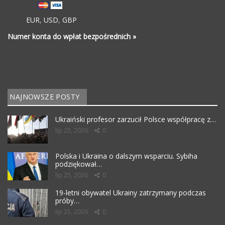
EUR
,
USD
,
GBP
Numer konta do wpłat bezpośrednich »
NAJNOWSZE POSTY
Ukraiński profesor zarzucił Polsce współpracę z…
lip 25, 2026
0
Polska i Ukraina o dalszym wsparciu. Sybiha
podziękował…
lip 25, 2026
0
19-letni obywatel Ukrainy zatrzymany podczas
próby…
lip 25, 2026
0