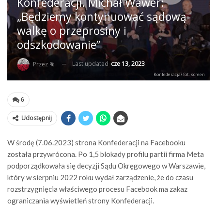
Konfederacji. Michał Wawer:
„Będziemy kontynuować sądową
walkę o przeprosiny i
odszkodowanie”
Last updated
cze 13, 2023
Przez %
Konfederacja/ fot. screen
6
Udostępnij
W środę (7.06.2023) strona Konfederacji na Facebooku
została przywrócona. Po 1,5 blokady profilu partii firma Meta
podporządkowała się decyzji Sądu Okręgowego w Warszawie,
który w sierpniu 2022 roku wydał zarządzenie, że do czasu
rozstrzygnięcia właściwego procesu Facebook ma zakaz
ograniczania wyświetleń strony Konfederacji.