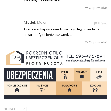
gwiazda) dla Konfederacji?
Odpowiadać
Miodek
Mówi
% temu
A no poszukaj wypowiedzi samego tego dziada na
temat konfy to bedziesz wiedział
Odpowiadać
Strona 1 | od 2 |