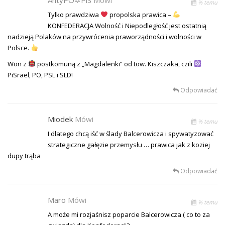
% temu
Tylko prawdziwa
propolska prawica –
KONFEDERACJA Wolność i Niepodległość jest ostatnią
nadzieją Polaków na przywrócenia praworządności i wolności w
Polsce.
Won z
postkomuną z „Magdalenki” od tow. Kiszczaka, czili
PiSrael, PO, PSL i SLD!
Odpowiadać
Miodek
Mówi
% temu
I dlatego chcą iść w ślady Balcerowicza i spywatyzować
strategiczne gałęzie przemysłu … prawica jak z koziej
dupy trąba
Odpowiadać
Maro
Mówi
% temu
A może mi rozjaśnisz poparcie Balcerowicza ( co to za