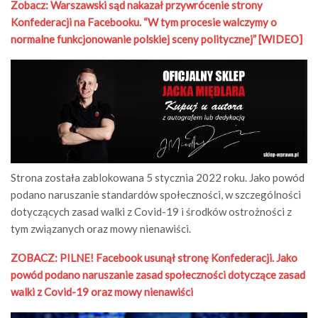
Zobacz: Warszawski sąd nakazał przywrócenie strony
Konfederacji na Facebooku. “W tym procesie walczymy o
normalne funkcjonowanie polskiej sceny politycznej” [WIDEO]
Strona została zablokowana 5 stycznia 2022 roku. Jako powód
podano naruszanie standardów społeczności, w szczególności
dotyczących zasad walki z Covid-19 i środków ostrożności z
tym związanych oraz mowy nienawiści.
ZOBACZ: PILNE! Facebook usunął stronę Konfederacji. Jako
powód podano naruszanie zasad społeczności dotyczące zasad
walki z Covid-19 oraz mowy nienawiści