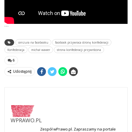
```
cenzura na facebooku
facebook przywraca stronę konfederacji
Konfederacja
michał wawer
strona konfederacji przywrócona
6
Udostępnij
WPRAWO.PL
Zespół wPrawo.pl. Zapraszamy na portale