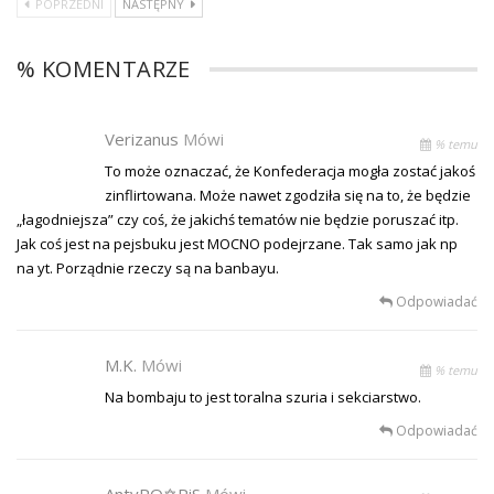
POPRZEDNI
NASTĘPNY
% KOMENTARZE
Verizanus
Mówi
% temu
To może oznaczać, że Konfederacja mogła zostać jakoś
zinflirtowana. Może nawet zgodziła się na to, że będzie
„łagodniejsza” czy coś, że jakichś tematów nie będzie poruszać itp.
Jak coś jest na pejsbuku jest MOCNO podejrzane. Tak samo jak np
na yt. Porządnie rzeczy są na banbayu.
Odpowiadać
M.K.
Mówi
% temu
Na bombaju to jest toralna szuria i sekciarstwo.
Odpowiadać
AntyPO✡PiS
Mówi