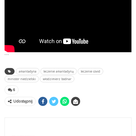
```
amantadyna
leczenie amantadyną
leczenie covid
minister niedzielski
włodzimierz bodnar
6
Udostępnij