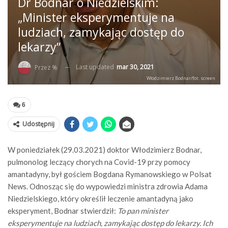
Dr Bodnar o Niedzielskim:
„Minister eksperymentuje na
ludziach, zamykając dostęp do
lekarzy”
Last updated
mar 30, 2021
Przez %
Włodzimierz Bodnar/fot. screen
6
Udostępnij
W poniedziałek (29.03.2021) doktor Włodzimierz Bodnar,
pulmonolog leczący chorych na Covid-19 przy pomocy
amantadyny, był gościem Bogdana Rymanowskiego w Polsat
News. Odnosząc się do wypowiedzi ministra zdrowia Adama
Niedzielskiego, który określił leczenie amantadyną jako
eksperyment, Bodnar stwierdził:
To pan minister
eksperymentuje na ludziach, zamykając dostęp do lekarzy. Ich