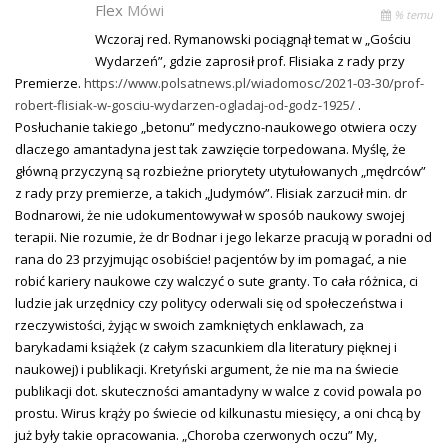
Flex
Mówi
% temu
Wczoraj red. Rymanowski pociągnął temat w „Gościu
Wydarzeń”, gdzie zaprosił prof. Flisiaka z rady przy
Premierze.
https://www.polsatnews.pl/wiadomosc/2021-03-30/prof-
robert-flisiak-w-gosciu-wydarzen-ogladaj-od-godz-1925/
.
Posłuchanie takiego „betonu” medyczno-naukowego otwiera oczy
dlaczego amantadyna jest tak zawzięcie torpedowana. Myślę, że
główną przyczyną są rozbieżne priorytety utytułowanych „mędrców”
z rady przy premierze, a takich „Judymów”. Flisiak zarzucił min. dr
Bodnarowi, że nie udokumentowywał w sposób naukowy swojej
terapii. Nie rozumie, że dr Bodnar i jego lekarze pracują w poradni od
rana do 23 przyjmując osobiście! pacjentów by im pomagać, a nie
robić kariery naukowe czy walczyć o sute granty. To cała różnica, ci
ludzie jak urzędnicy czy politycy oderwali się od społeczeństwa i
rzeczywistości, żyjąc w swoich zamkniętych enklawach, za
barykadami książek (z całym szacunkiem dla literatury pięknej i
naukowej) i publikacji. Kretyński argument, że nie ma na świecie
publikacji dot. skuteczności amantadyny w walce z covid powala po
prostu. Wirus krąży po świecie od kilkunastu miesięcy, a oni chcą by
już były takie opracowania. „Choroba czerwonych oczu” My,