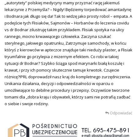
„autorytety” polskiej medycyny mamy przyznać rację jakiemuś
lekarzynie z Przemyśla? – Nigdy! Będziemy torpedować amantadynę
i Bodnara jak długo się da! Tak to widzę jako prosty robol – empata. A
podejście tych Flisiaków, Sajmonów – Horbanów do leczenia covidu
vs dr Bodnar zilustruję takim przykładem. Flisiak spotyka na ulicy
rannego, mocno krwawiącego człowieka. Zaczyna szukać
sterylnego, jałowego opatrunku, Zatrzymuje samochody, w końcu
któryś z kierowców w apteczce znajduje taki nieduży plaster, a Flisiak
tryumfalnie go przylepia z mizernym efektem. Co robi w takiej
sytuacji dr Bodnar? Szybko ściąga spod marynarki białą koszulę i
krawat, i przy ich pomocy skutecznie tamuje krwotok. Czujecie
różnicę?!PRL doprowadził nasz kraj do kompletnego zurzędniczenia.
Unikania działania, decyzji i odpowiedzialności w oparciu o
umożliwiające to debilne procedury i przepisy. Oczywiście tworzone
tomami dla „dobra kraju i obywateli, którzy sami nie potrafią zadbać
o siebie i swoje rodziny.
Odpowiadać