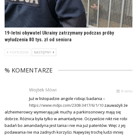
19-letni obywatel Ukrainy zatrzymany podczas próby
wyłudzenia 80 tys. zł od seniora
POPRZEDNI
NASTĘPNY
% KOMENTARZE
Wojtek
Mówi
% temu
Już w listopadzie angole robiąc badania –
https://www.mdpi.com/2308-3417/6/1/10
zauważyli że
alzheimerowcy wymierają jak muchy a parkinsonowcy mają się
dobrze. Różnica była tylko w amantadynie. Oczywiście nikt nie robi
badań bo amandadyna jest tania i nie ma już patentów. Więc z jej
podawania nie ma żadnych korzyści. Najwyżej trochę ludzi mniej