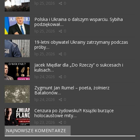
lip 25, 2026
0
Polska i Ukraina o dalszym wsparciu. Sybiha
podziękował…
lip 25, 2026
0
19-letni obywatel Ukrainy zatrzymany podczas
próby…
lip 25, 2026
0
Jacek Międlar dla „Do Rzeczy” o sukcesach i
kulisach…
lip 24, 2026
0
Zygmunt Jan Rumel – poeta, żołnierz
Batalionów…
lip 24, 2026
0
Cenzura po żydowsku?! Książki burzące
holocaustowe mity…
lip 23, 2026
0
NAJNOWSZE KOMENTARZE