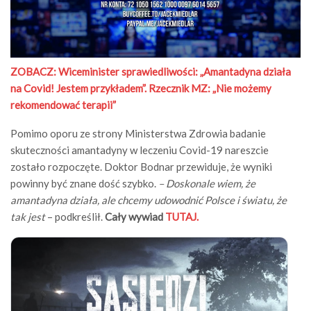
ZOBACZ: Wiceminister sprawiedliwości: „Amantadyna działa
na Covid! Jestem przykładem”. Rzecznik MZ: „Nie możemy
rekomendować terapii”
Pomimo oporu ze strony Ministerstwa Zdrowia badanie
skuteczności amantadyny w leczeniu Covid-19 nareszcie
zostało rozpoczęte. Doktor Bodnar przewiduje, że wyniki
powinny być znane dość szybko.
– Doskonale wiem, że
amantadyna działa, ale chcemy udowodnić Polsce i światu, że
tak jest
– podkreślił.
Cały wywiad
TUTAJ.