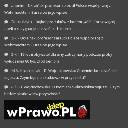
-
anonim
Ukraiński profesor zarzucił Polsce współpracę z
Wehrmachtem. Burza po jego wpisie
Demokryta
-
Bojkot produktów z kodem „482”. Coraz więcej
apeli o rezygnację z ukraińskich marek
z-k
-
Ukraiński profesor zarzucił Polsce współpracę z
Wehrmachtem. Burza po jego wpisie
z-k
-
19-letni obywatel Ukrainy zatrzymany podczas próby
wyłudzenia 80 tys. zł od seniora
M.S. Kazimierak
-
D. Wojciechowska: O niemiecko-ukraińskim
sojuszu. Czym będzie skutkował w przyszłości?
ad
-
D. Wojciechowska: O niemiecko-ukraińskim sojuszu. Czym
będzie skutkował w przyszłości?