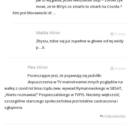
mowi, ze te 80 tys co zmarlo to zmarli na Covida ?
Kim jest Morawiecki dr …
Matka
Mówi
% temu
Zbysiu, tobie się już zupełnie w głowie od tej wódy
p….li.
Flex
Mówi
% temu
Pocieszające jest, że pojawiają się jaskółki
dopuszczenia w TV mainstreamie innych poglądów na
walkę z covid niż linia rządu (ww. wywiad Rymanowskiego w SBSAT,
„Warto rozmawiać” Pospieszalskiego w TVPIS. Niestety większość,
szczególnie starszego społeczeństwa jest totalnie zastraszona i
ogłupiona.
Odpowiadać