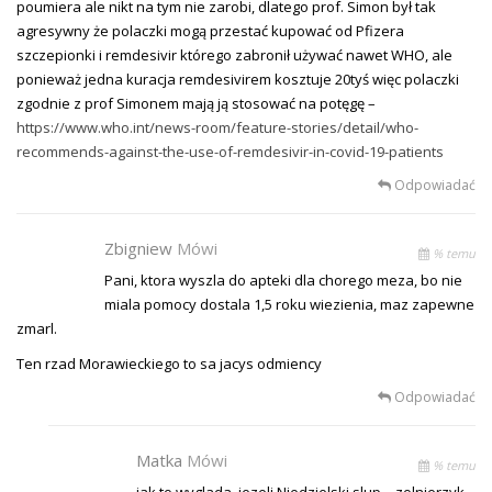
poumiera ale nikt na tym nie zarobi, dlatego prof. Simon był tak
agresywny że polaczki mogą przestać kupować od Pfizera
szczepionki i remdesivir którego zabronił używać nawet WHO, ale
ponieważ jedna kuracja remdesivirem kosztuje 20tyś więc polaczki
zgodnie z prof Simonem mają ją stosować na potęgę –
https://www.who.int/news-room/feature-stories/detail/who-
recommends-against-the-use-of-remdesivir-in-covid-19-patients
Odpowiadać
Zbigniew
Mówi
% temu
Pani, ktora wyszla do apteki dla chorego meza, bo nie
miala pomocy dostala 1,5 roku wiezienia, maz zapewne
zmarl.
Ten rzad Morawieckiego to sa jacys odmiency
Odpowiadać
Matka
Mówi
% temu
jak to wyglada, jezeli Niedzielski slup – zolnierzyk