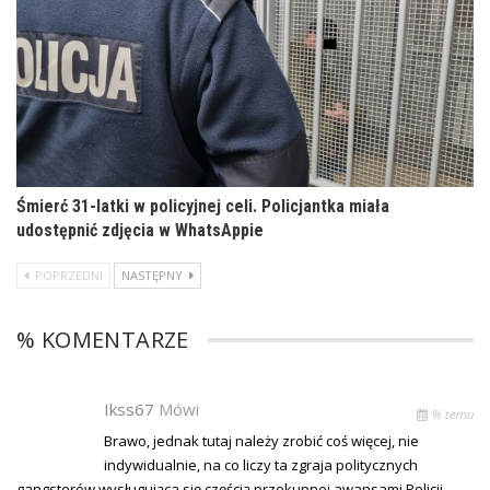
Śmierć 31-latki w policyjnej celi. Policjantka miała
udostępnić zdjęcia w WhatsAppie
POPRZEDNI
NASTĘPNY
% KOMENTARZE
Ikss67
Mówi
% temu
Brawo, jednak tutaj należy zrobić coś więcej, nie
indywidualnie, na co liczy ta zgraja politycznych
gangsterów wysługująca się częścią przekupnej awansami Policji.