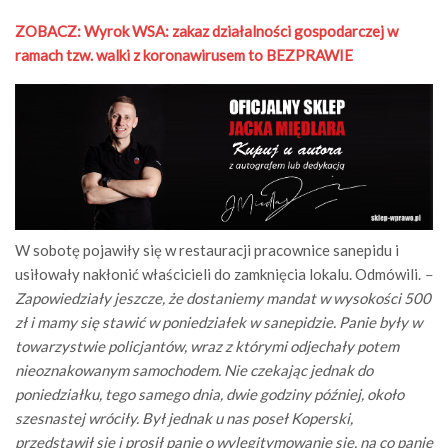
ZOBACZ: Wyrok WSA: zakaz działalności gospodarczej w
ramach tzw. walki z koronawirusem to BEZPRAWIE
W sobotę pojawiły się w restauracji pracownice sanepidu i
usiłowały nakłonić właścicieli do zamknięcia lokalu. Odmówili.
–
Zapowiedziały jeszcze, że dostaniemy mandat w wysokości 500
zł i mamy się stawić w poniedziałek w sanepidzie. Panie były w
towarzystwie policjantów, wraz z którymi odjechały potem
nieoznakowanym samochodem. Nie czekając jednak do
poniedziałku, tego samego dnia, dwie godziny później, około
szesnastej wróciły. Był jednak u nas poseł Koperski,
przedstawił się i prosił panie o wylegitymowanie się, na co panie