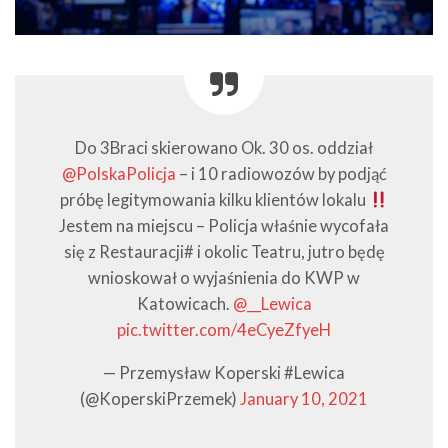
Do 3Braci skierowano Ok. 30 os. oddział
@PolskaPolicja
– i 10 radiowozów by podjąć
próbę legitymowania kilku klientów lokalu
Jestem na miejscu – Policja właśnie wycofała
się z Restauracji# i okolic Teatru, jutro będę
wnioskował o wyjaśnienia do KWP w
Katowicach.
@__Lewica
pic.twitter.com/4eCyeZfyeH
— Przemysław Koperski #Lewica
(@KoperskiPrzemek)
January 10, 2021