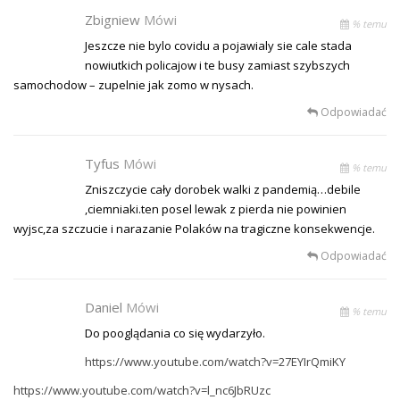
Zbigniew
Mówi
% temu
Jeszcze nie bylo covidu a pojawialy sie cale stada
nowiutkich policajow i te busy zamiast szybszych
samochodow – zupelnie jak zomo w nysach.
Odpowiadać
Tyfus
Mówi
% temu
Zniszczycie cały dorobek walki z pandemią…debile
,ciemniaki.ten posel lewak z pierda nie powinien
wyjsc,za szczucie i narazanie Polaków na tragiczne konsekwencje.
Odpowiadać
Daniel
Mówi
% temu
Do pooglądania co się wydarzyło.
https://www.youtube.com/watch?v=27EYIrQmiKY
https://www.youtube.com/watch?v=l_nc6JbRUzc