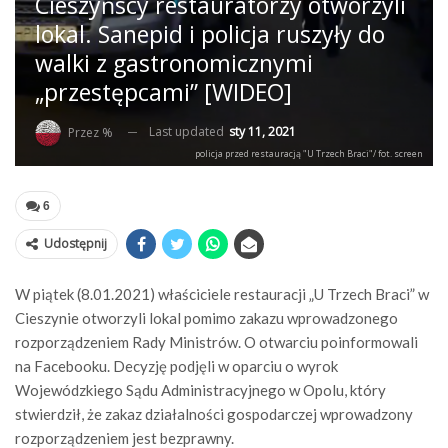
Cieszyńscy restauratorzy otworzyli
lokal. Sanepid i policja ruszyły do
walki z gastronomicznymi
„przestępcami” [WIDEO]
Last updated
sty 11, 2021
Przez %
policja przed restauracją "U Trzech Braci"/ fot. screen
6
Udostępnij
W piątek (8.01.2021) właściciele restauracji „U Trzech Braci” w
Cieszynie otworzyli lokal pomimo zakazu wprowadzonego
rozporządzeniem Rady Ministrów. O otwarciu poinformowali
na Facebooku. Decyzję podjęli w oparciu o wyrok
Wojewódzkiego Sądu Administracyjnego w Opolu, który
stwierdził, że zakaz działalności gospodarczej wprowadzony
rozporządzeniem jest bezprawny.