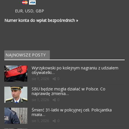
EUR
,
USD
,
GBP
Numer konta do wpłat bezpośrednich »
NAJNOWSZE POSTY
Wyrzykowski po kolejnym nagraniu z udziałem
obywatelki…
sie 1, 2026
0
SBU będzie mogła działać w Polsce. Co
naprawdę zmienia…
sie 1, 2026
0
Śmierć 31-latki w policyjnej celi. Policjantka
miała…
sie 1, 2026
0