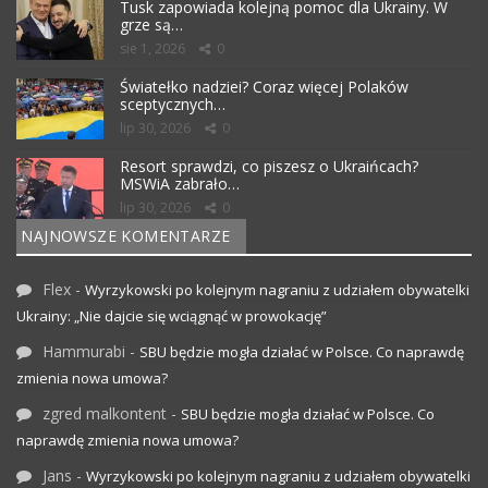
Tusk zapowiada kolejną pomoc dla Ukrainy. W
grze są…
sie 1, 2026
0
Światełko nadziei? Coraz więcej Polaków
sceptycznych…
lip 30, 2026
0
Resort sprawdzi, co piszesz o Ukraińcach?
MSWiA zabrało…
lip 30, 2026
0
NAJNOWSZE KOMENTARZE
Flex
-
Wyrzykowski po kolejnym nagraniu z udziałem obywatelki
Ukrainy: „Nie dajcie się wciągnąć w prowokację”
Hammurabi
-
SBU będzie mogła działać w Polsce. Co naprawdę
zmienia nowa umowa?
zgred malkontent
-
SBU będzie mogła działać w Polsce. Co
naprawdę zmienia nowa umowa?
Jans
-
Wyrzykowski po kolejnym nagraniu z udziałem obywatelki