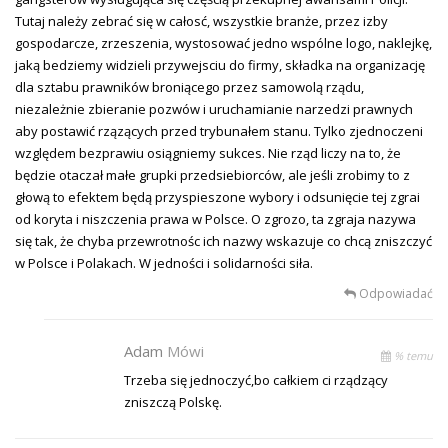
Tutaj należy zebrać się w całosć, wszystkie branże, przez izby
gospodarcze, zrzeszenia, wystosować jedno wspólne logo, naklejkę,
jaką bedziemy widzieli przywejsciu do firmy, składka na organizację
dla sztabu prawników broniącego przez samowolą rządu,
niezależnie zbieranie pozwów i uruchamianie narzedzi prawnych
aby postawić rzązących przed trybunałem stanu. Tylko zjednoczeni
względem bezprawiu osiągniemy sukces. Nie rząd liczy na to, że
będzie otaczał małe grupki przedsiebiorców, ale jeśli zrobimy to z
głową to efektem będą przyspieszone wybory i odsunięcie tej zgrai
od koryta i niszczenia prawa w Polsce. O zgrozo, ta zgraja nazywa
się tak, że chyba przewrotnośc ich nazwy wskazuje co chcą zniszczyć
w Polsce i Polakach. W jedności i solidarności siła.
Odpowiadać
Adam
Mówi
% temu
Trzeba się jednoczyć,bo całkiem ci rządzący
zniszczą Polskę.