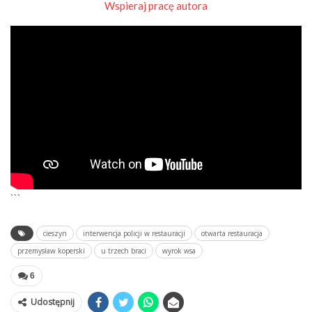
Wspieraj pracę autora
```
cieszyn
interwencja policji w restauracji
otwarta restauracja
przemysław koperski
u trzech braci
wyrok wsa
6
Udostępnij