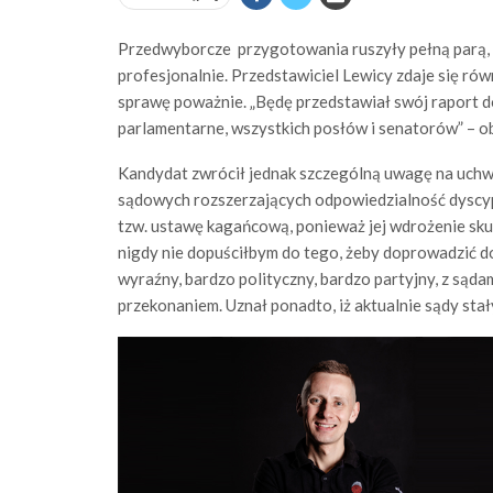
Przedwyborcze przygotowania ruszyły pełną parą, 
profesjonalnie. Przedstawiciel Lewicy zdaje się ró
sprawę poważnie. „Będę przedstawiał swój raport dot
parlamentarne, wszystkich posłów i senatorów” – o
Kandydat zwrócił jednak szczególną uwagę na uchwa
sądowych rozszerzających odpowiedzialność dyscyp
tzw. ustawę kagańcową, ponieważ jej wdrożenie sk
nigdy nie dopuściłbym do tego, żeby doprowadzić d
wyraźny, bardzo polityczny, bardzo partyjny, z sąd
przekonaniem. Uznał ponadto, iż aktualnie sądy stał