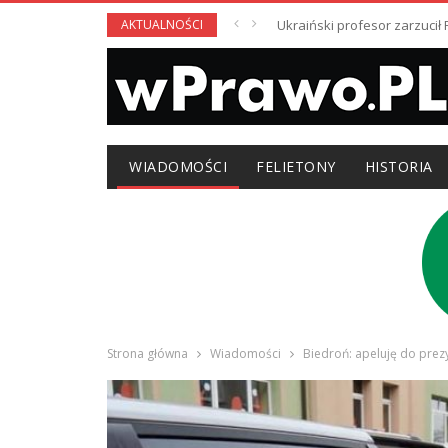
AKTUALNOŚCI
Ukraiński profesor zarzuci
WIADOMOŚCI
FELIETONY
HISTORIA
Strona główna
Wiadomości
Biedroń: apeluję do prez