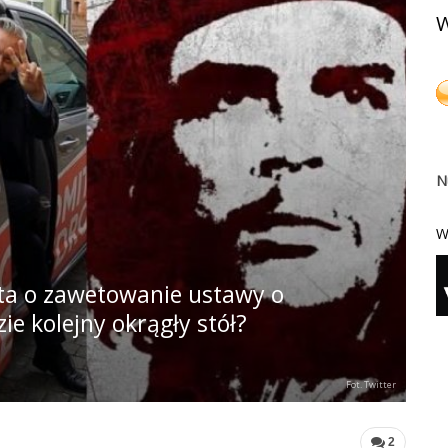
W
N
W
nta o zawetowanie ustawy o
e kolejny okrągły stół?
Fot. Twitter
2