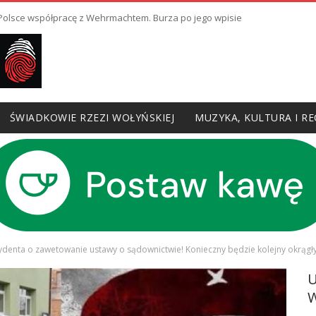
ł Polsce współpracę z Wehrmachtem. Burza po jego wpisie
ŚWIADKOWIE RZEZI WOŁYŃSKIEJ
MUZYKA, KULTURA I RE
ydenta o zawetowanie ustawy o sądownictwie! Konieczny będzie kolejny okrągły
W