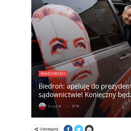
WIADOMOŚCI
Biedroń: apeluję do prezyde
sądownictwie! Konieczny będzi
W %
Przez %
Udostępnij