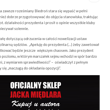
a zawsze roześmiany Biedroń stara się wypaść w pełni
wnież dobrze przygotowywać do objęcia stanowiska, traktując
. działalności prezydenta i prosił o opinie wszystkie kluby
biecywał solennie.
łę dotyczącą odrzucenia w całości nowelizacji ustaw
linarną sędziów. „Apeluję do prezydenta (…) żeby zawetował
utkować będzie jeszcze większym chaosem. Jako prezydent
o poziomu, w którym marszałek sejmu wchodzi w spór bardzo
ami, z wymiarem sprawiedliwości” – oświadczył z pełnym
y się „maczugą do okładania opozycji”.