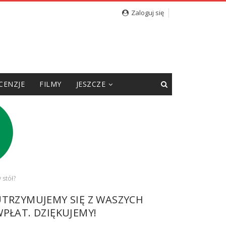
Zaloguj się
CENZJE
FILMY
JESZCZE
 stół?
UTRZYMUJEMY SIĘ Z WASZYCH
PŁAT. DZIĘKUJEMY!