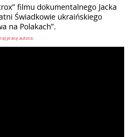
rox” filmu dokumentalnego Jacka
tatni Świadkowie ukraińskiego
wa na Polakach”.
raj pracę autora