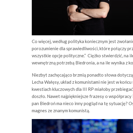
Co więcej, według polityka koniecznym jest zwołani
porozumienie dla sprawiedliwości, które połączy prz
wszystkie opcje polityczne.” Ciężko stwierdzić, na
wewnętrzną potrzebą Biedronia, a na ile wynika z ko
Niezbyt zachęcająco brzmią ponadto słowa dotycząc
Lecha Wałęsy, układ z komunistami nie jest w końcu 
kwestiach kluczowych dla III RP miałoby przebiegać
doszło. Nawet najpiękniejsze frazesy o współpracy i
pan Biedroń ma nieco inny pogląd na tę sytuację? 
magnes ze znanym komunistą.