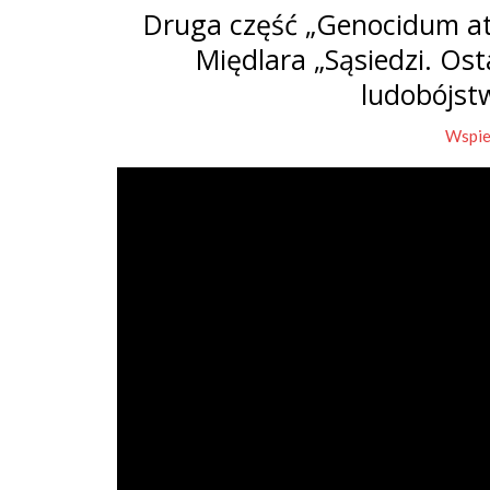
Druga część „Genocidum at
Międlara „Sąsiedzi. Os
ludobójst
Wspie