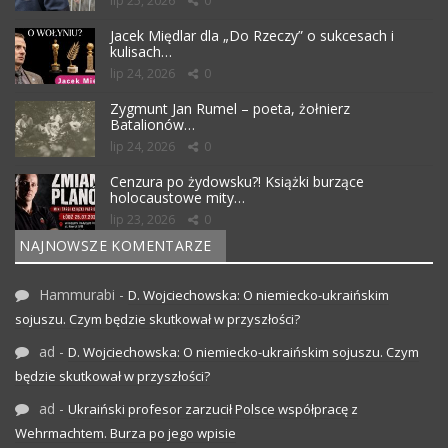
lip 25, 2026
0
Jacek Międlar dla „Do Rzeczy” o sukcesach i
kulisach…
lip 24, 2026
0
Zygmunt Jan Rumel – poeta, żołnierz
Batalionów…
lip 24, 2026
0
Cenzura po żydowsku?! Książki burzące
holocaustowe mity…
lip 23, 2026
0
NAJNOWSZE KOMENTARZE
Hammurabi
-
D. Wojciechowska: O niemiecko-ukraińskim
sojuszu. Czym będzie skutkował w przyszłości?
ad
-
D. Wojciechowska: O niemiecko-ukraińskim sojuszu. Czym
będzie skutkował w przyszłości?
ad
-
Ukraiński profesor zarzucił Polsce współpracę z
Wehrmachtem. Burza po jego wpisie