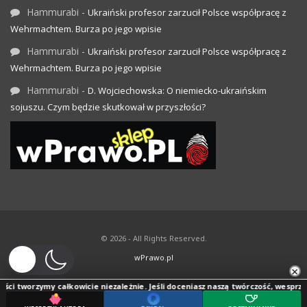
Hammurabi
-
Ukraiński profesor zarzucił Polsce współpracę z
Wehrmachtem. Burza po jego wpisie
Hammurabi
-
Ukraiński profesor zarzucił Polsce współpracę z
Wehrmachtem. Burza po jego wpisie
Hammurabi
-
D. Wojciechowska: O niemiecko-ukraińskim
sojuszu. Czym będzie skutkował w przyszłości?
© 2026 - All Rights Reserved.
wPrawo.pl
×
ci tworzymy całkowicie niezależnie. Jeśli doceniasz naszą twórczość, wesprzyj j