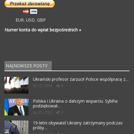
EUR
,
USD
,
GBP
Numer konta do wpłat bezpośrednich »
NAJNOWSZE POSTY
Ukraiński profesor zarzucił Polsce współpracę z…
lip 25, 2026
0
Polska i Ukraina o dalszym wsparciu. Sybiha
podziękował…
lip 25, 2026
0
19-letni obywatel Ukrainy zatrzymany podczas
próby…