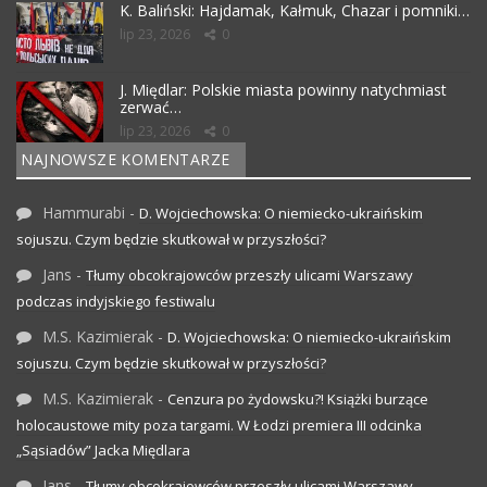
K. Baliński: Hajdamak, Kałmuk, Chazar i pomniki…
lip 23, 2026
0
J. Międlar: Polskie miasta powinny natychmiast
zerwać…
lip 23, 2026
0
NAJNOWSZE KOMENTARZE
Hammurabi
-
D. Wojciechowska: O niemiecko-ukraińskim
sojuszu. Czym będzie skutkował w przyszłości?
Jans
-
Tłumy obcokrajowców przeszły ulicami Warszawy
podczas indyjskiego festiwalu
M.S. Kazimierak
-
D. Wojciechowska: O niemiecko-ukraińskim
sojuszu. Czym będzie skutkował w przyszłości?
M.S. Kazimierak
-
Cenzura po żydowsku?! Książki burzące
holocaustowe mity poza targami. W Łodzi premiera III odcinka
„Sąsiadów” Jacka Międlara
Jans
-
Tłumy obcokrajowców przeszły ulicami Warszawy