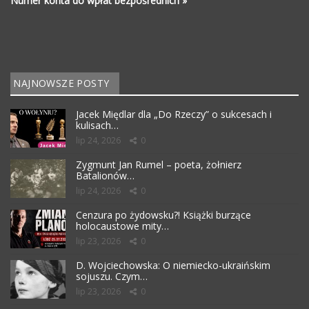
Numer konta do wpłat bezpośrednich »
NAJNOWSZE POSTY
Jacek Międlar dla „Do Rzeczy” o sukcesach i
kulisach…
lip 24, 2026
0
Zygmunt Jan Rumel – poeta, żołnierz
Batalionów…
lip 24, 2026
0
Cenzura po żydowsku?! Książki burzące
holocaustowe mity…
lip 23, 2026
0
D. Wojciechowska: O niemiecko-ukraińskim
sojuszu. Czym…
lip 23, 2026
0