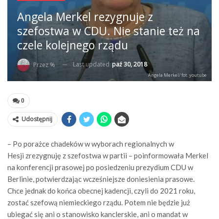
Angela Merkel rezygnuje z
szefostwa w CDU. Nie stanie też na
czele kolejnego rządu
Last updated
paź 30, 2018
Przez %
Angela Merkel/ fot. youtube
0
Udostępnij
– Po porażce chadeków w wyborach regionalnych w
Hesji zrezygnuję z szefostwa w partii – poinformowała Merkel
na konferencji prasowej po posiedzeniu prezydium CDU w
Berlinie, potwierdzając wcześniejsze doniesienia prasowe.
Chce jednak do końca obecnej kadencji, czyli do 2021 roku,
zostać szefową niemieckiego rządu. Potem nie będzie już
ubiegać się ani o stanowisko kanclerskie, ani o mandat w