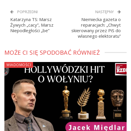
POPRZEDNI
NASTĘPNY
Katarzyna TS: Marsz
Niemiecka gazeta o
Żywych „cacy”, Marsz
reparacjach: „Chwyt
Niepodległości „be”
skierowany przez PiS do
własnego elektoratu”
MOŻE CI SIĘ SPODOBAĆ RÓWNIEŻ
WIADOMOŚCI