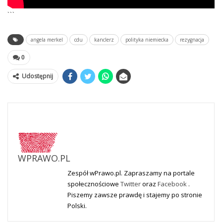
```
angela merkel
cdu
kanclerz
polityka niemiecka
rezygnacja
0
Udostępnij
WPRAWO.PL
Zespół wPrawo.pl. Zapraszamy na portale
społecznościowe
Twitter
oraz
Facebook
.
Piszemy zawsze prawdę i stajemy po stronie
Polski.