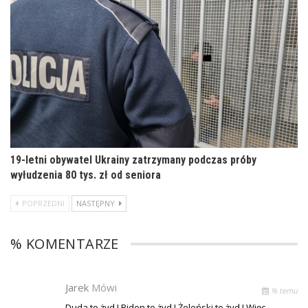
19-letni obywatel Ukrainy zatrzymany podczas próby
wyłudzenia 80 tys. zł od seniora
POPRZEDNI
NASTĘPNY
% KOMENTARZE
Jarek
Mówi
% temu
Duda to żyd ! Biden to żyd ! Żeleński to żyd ! Więc