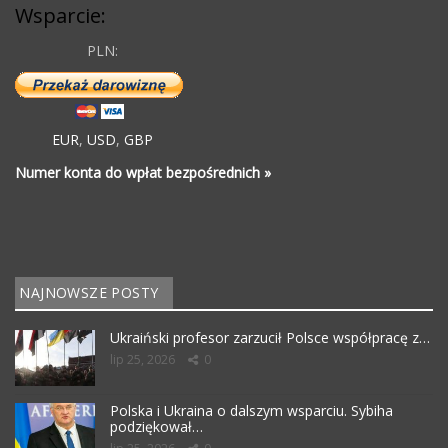
Wsparcie:
PLN:
EUR
,
USD
,
GBP
Numer konta do wpłat bezpośrednich »
NAJNOWSZE POSTY
Ukraiński profesor zarzucił Polsce współpracę z…
lip 25, 2026
0
Polska i Ukraina o dalszym wsparciu. Sybiha
podziękował…