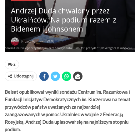
Andrzej Duda chwalony przez
Ukraińców. Na podium razem z
Bidenem i Johnsonem
W %
Przez %
z Orderem Orła Białego przyznanym przez prezydenta Dudę/ fot. prezydent.pl/Grzegorz Jakubowski
2
Udostępnij
Belsat opublikował wyniki sondażu Centrum im. Razumkowa i
Fundacji Inicjatyw Demokratycznych im. Kuczerowa na temat
przywódców państw uważanych za najbardziej
zaangażowanych w pomoc Ukrainiec w wojnie z Federacją
Rosyjską. Andrzej Duda uplasował się na najniższym stopniu
podium.