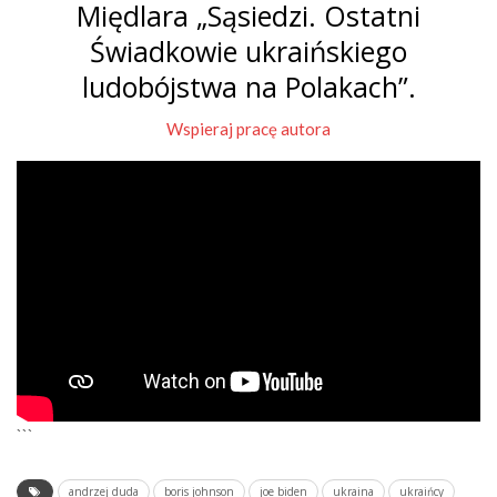
Międlara „Sąsiedzi. Ostatni
Świadkowie ukraińskiego
ludobójstwa na Polakach”.
Wspieraj pracę autora
```
andrzej duda
boris johnson
joe biden
ukraina
ukraińcy