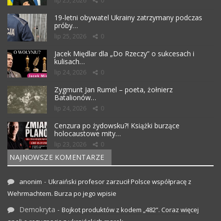
lip 25, 2026
0
19-letni obywatel Ukrainy zatrzymany podczas
próby…
lip 25, 2026
0
Jacek Międlar dla „Do Rzeczy” o sukcesach i
kulisach…
lip 24, 2026
0
Zygmunt Jan Rumel – poeta, żołnierz
Batalionów…
lip 24, 2026
0
Cenzura po żydowsku?! Książki burzące
holocaustowe mity…
lip 23, 2026
0
NAJNOWSZE KOMENTARZE
-
anonim
Ukraiński profesor zarzucił Polsce współpracę z
Wehrmachtem. Burza po jego wpisie
Demokryta
-
Bojkot produktów z kodem „482”. Coraz więcej