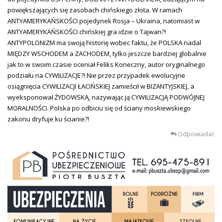
powiększających się zasobach chińskiego złota. W ramach
ANTYAMERYKAŃSKOŚCI pojedynek Rosja – Ukraina, natomiast w
ANTYAMERYKAŃSKOŚCI chińskiej gra idzie o Tajwan?!
ANTYPOLONIZM ma swoją historię wobec faktu, że POLSKA nadal
MIĘDZY WSCHODEM a ZACHODEM, tylko jeszcze bardziej globalnie
jak to w swoim czasie oceniał Feliks Koneczny, autor oryginalnego
podziału na CYWILIZACJE?! Nie przez przypadek ewolucyjne
osiągnięcia CYWILIZACJI ŁACIŃSKIEJ zamieścił w BIZANTYJSKIEJ, a
wyeksponował ŻYDOWSKĄ, nazywając ją CYWILIZACJĄ PODWÓJNEJ
MORALNOŚCI. Polska po odbiciu się od ściany moskiewskiego
zakonu dryfuje ku ścianie?!
Odpowiadać