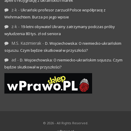
apeli o rezygnację z ukraińskich marek
z-k
-
Ukraiński profesor zarzucił Polsce współpracę z
Wehrmachtem. Burza po jego wpisie
z-k
-
19-letni obywatel Ukrainy zatrzymany podczas próby
wyłudzenia 80 tys. zł od seniora
M.S. Kazimierak
-
D. Wojciechowska: O niemiecko-ukraińskim
sojuszu. Czym będzie skutkował w przyszłości?
ad
-
D. Wojciechowska: O niemiecko-ukraińskim sojuszu. Czym
będzie skutkował w przyszłości?
© 2026 - All Rights Reserved.