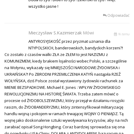
wszystko jasne !
Odpowiadać
Mieczysław S.Kazimierzak
Mówi
% temu
ANTYROSYJSKOŚĆ przez pryzmat uznania dla
NTYPOLSKICH, banderowskich, bandyckich korzeni?!
Co zostało z czasów walki ZŁA ze ZŁEM to jest NAZIZMU z
KOMUNIZMEM, kiedy brakiem lojalności wobec Polski, a szczególnie
na Wołyniu, wykazały się MNIEJSZOŚCI NARODOWE:ŻYDOWSKA i
UKRAIŃSKA?! Po ZBRODNI PRZEMILCZENIA KATYŃ nastąpiła RZEŹ
WOŁYŃSKA, dziś Polsce został wystawiony żydowski rachunek za
MIENIE BEZSPADKOWE. Michael E. Jones : WPŁYW ŻYDOWSKIEGO
REWOLUCJONIZMU NA HISTORIĘ ŚWIATA. Trzeba zatem mówić o
procesie od ŻYDOBOLSZEWIZMU, który przejął w działaniu rosyjski
rasizm, do ŻYDOBANDERYZMU, który zintensyfikował militaryzację
handlu wojną i pokojem w ramach trwającej WOJNY O PIENIĄDZ. Tą
wojnę jako doskonalenie sztuki wywoływania kryzysów, aby na nich
zarabiać opisał Song Hongbing. Coraz bardziej sprowadza się ona
do pojedynku USA-Chiny, DOLARA z ANTYDOLAREM, bazującym na