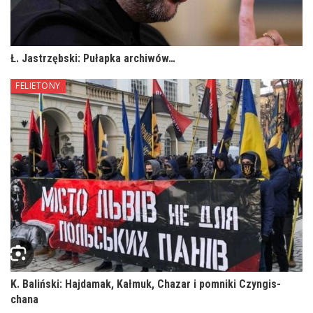
Ł. Jastrzębski: Pułapka archiwów…
FELIETONY
K. Baliński: Hajdamak, Kałmuk, Chazar i pomniki Czyngis-
chana