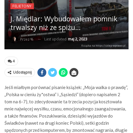
FELIETONY
J. Międlar: Wybudowałem pomnik
trwalszy niż ze spiżu…
Last updated
maj 2, 2023
Przez %
Książka na https://sklep-wprawo.pl
4
Udostępnij
Jeśli miałbym porównać pisanie książek: „Moja walka o prawdę”,
„Polska w cieniu ży*ostwa” i „Sąsiedzi” (dopiero napisałem 2
tom na 6-7), to zdecydowanie ta trzecia pozycja kosztowała
mnie najwięcej wysiłku, czasu, emocjonalnego zaangażowania,
a także finansów. Poszukiwania, dziesiątki wyjazdów do
Świadków (nawet na drugi koniec Polski), setki godzin
spędzonych przed komputerem, by zmontować nagrania, długie