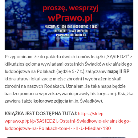
Przypominam, że do pakietu dwóch tomów książki „SĄSIEDZI” z
kilkudziesięcioma wywiadami ostatnich Świadków ukraińskiego
ludobójstwa na Polakach (będzie 5-7 t.) załączamy
mapę II RP
,
która ułatwi lokalizację miejsc zbrodni i wyobrażenie skali
zbrodni na naszych Rodakach. Uznałem, że taka mapa będzie
bardzo pomocna w przekazywaniu prawdy historycznej. Książka
zawiera także
kolorowe zdjęcia
(m.in. Świadków).
KSIĄŻKA JEST DOSTĘPNA TUTAJ:
https://sklep-
wprawo.pl/pl/p/SASIEDZI.-Ostatni-Swiadkowie-ukrainskiego-
ludobojstwa-na-Polakach-tom-I-i-II-J.-Miedlar/180