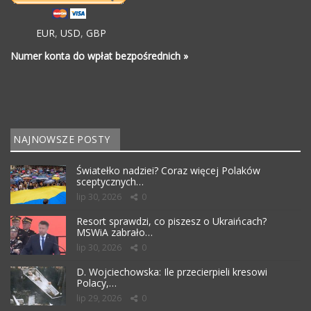
EUR
,
USD
,
GBP
Numer konta do wpłat bezpośrednich »
NAJNOWSZE POSTY
Światełko nadziei? Coraz więcej Polaków
sceptycznych…
lip 30, 2026
0
Resort sprawdzi, co piszesz o Ukraińcach?
MSWiA zabrało…
lip 30, 2026
0
D. Wojciechowska: Ile przecierpieli kresowi
Polacy,…
lip 29, 2026
0