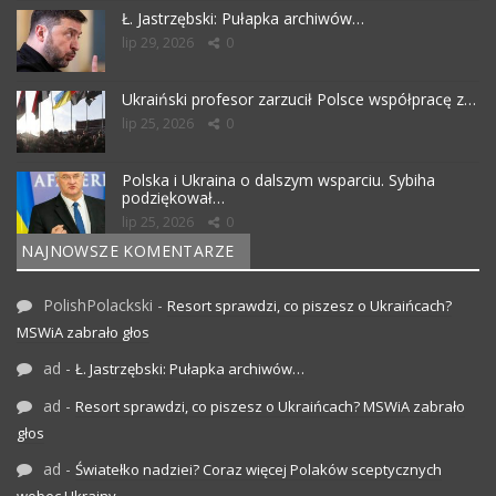
Ł. Jastrzębski: Pułapka archiwów…
lip 29, 2026
0
Ukraiński profesor zarzucił Polsce współpracę z…
lip 25, 2026
0
Polska i Ukraina o dalszym wsparciu. Sybiha
podziękował…
lip 25, 2026
0
NAJNOWSZE KOMENTARZE
PolishPolackski
-
Resort sprawdzi, co piszesz o Ukraińcach?
MSWiA zabrało głos
ad
-
Ł. Jastrzębski: Pułapka archiwów…
ad
-
Resort sprawdzi, co piszesz o Ukraińcach? MSWiA zabrało
głos
ad
-
Światełko nadziei? Coraz więcej Polaków sceptycznych