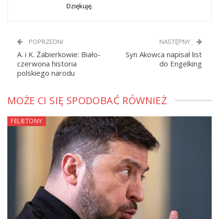
Dziękuję.
POPRZEDNI
NASTĘPNY
A. i K. Żabierkowie: Biało-
Syn Akowca napisał list
czerwona historia
do Engelking
polskiego narodu
MOŻE CI SIĘ SPODOBAĆ RÓWNIEŻ
FELIETONY