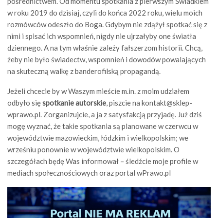
pośrednictwem. Od momentu spotkania z pierwszym Świadkiem
w roku 2019 do dzisiaj, czyli do końca 2022 roku, wielu moich
rozmówców odeszło do Boga. Gdybym nie zdążył spotkać się z
nimi i spisać ich wspomnień, nigdy nie ujrzałyby one światła
dziennego. A na tym właśnie zależy fałszerzom historii. Chcą,
żeby nie było świadectw, wspomnień i dowodów powalających
na skuteczną walkę z banderofilską propagandą.
Jeżeli chcecie by w Waszym mieście m.in. z moim udziałem
odbyło się
spotkanie autorskie
, piszcie na
kontakt@sklep-
wprawo.pl
. Zorganizujcie, a ja z satysfakcją przyjadę. Już dziś
mogę wyznać, że takie spotkania są planowane w czerwcu w
województwie mazowieckim, łódzkim i wielkopolskim; we
wrześniu ponownie w województwie wielkopolskim. O
szczegółach będę Was informował – śledźcie moje profile w
mediach społecznościowych oraz portal wPrawo.pl