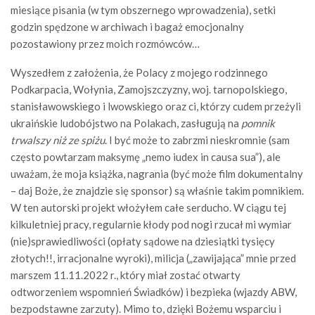
miesiące pisania (w tym obszernego wprowadzenia), setki
godzin spędzone w archiwach i bagaż emocjonalny
pozostawiony przez moich rozmówców…
Wyszedłem z założenia, że Polacy z mojego rodzinnego
Podkarpacia, Wołynia, Zamojszczyzny, woj. tarnopolskiego,
stanisławowskiego i lwowskiego oraz ci, którzy cudem przeżyli
ukraińskie ludobójstwo na Polakach, zasługują na
pomnik
trwalszy niż ze spiżu
. I być może to zabrzmi nieskromnie (sam
często powtarzam maksymę „nemo iudex in causa sua”), ale
uważam, że moja książka, nagrania (być może film dokumentalny
– daj Boże, że znajdzie się sponsor) są właśnie takim pomnikiem.
W ten autorski projekt włożyłem całe serducho. W ciągu tej
kilkuletniej pracy, regularnie kłody pod nogi rzucał mi wymiar
(nie)sprawiedliwości (opłaty sądowe na dziesiątki tysięcy
złotych!!, irracjonalne wyroki), milicja („zawijająca” mnie przed
marszem 11.11.2022 r., który miał zostać otwarty
odtworzeniem wspomnień Świadków) i bezpieka (wjazdy ABW,
bezpodstawne zarzuty). Mimo to, dzięki Bożemu wsparciu i