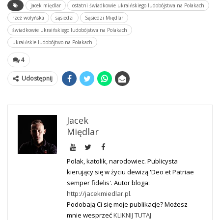
jacek międlar
ostatni świadkowie ukraińskiego ludobójstwa na Polakach
rzeź wołyńska
sąsiedzi
Sąsiedzi Międlar
świadkowie ukraińskiego ludobójstwa na Polakach
ukraińskie ludobójtwo na Polakach
4
Udostępnij
Jacek
Międlar
Polak, katolik, narodowiec. Publicysta
kierujący się w życiu dewizą 'Deo et Patriae
semper fidelis'. Autor bloga:
http://jacekmiedlar.pl
.
Podobają Ci się moje publikacje? Możesz
mnie wesprzeć
KLIKNIJ TUTAJ