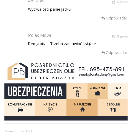
Ad
Mówi
% temu
Wytrwałości panie Jacku.
Odpowiadać
Polak
Mówi
% temu
Deo gratias. Trzeba zamawiać książkę!
Odpowiadać
Strona 1 | od 2 |