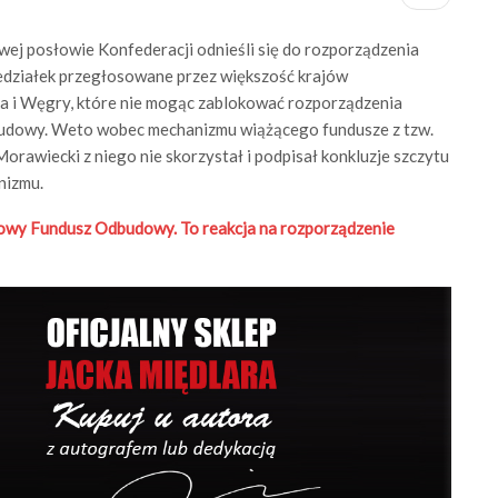
ej posłowie Konfederacji odnieśli się do rozporządzenia
iedziałek przegłosowane przez większość krajów
ska i Węgry, które nie mogąc zablokować rozporządzenia
udowy. Weto wobec mechanizmu wiążącego fundusze z tzw.
orawiecki z niego nie skorzystał i podpisał konkluzje szczytu
nizmu.
owy Fundusz Odbudowy. To reakcja na rozporządzenie