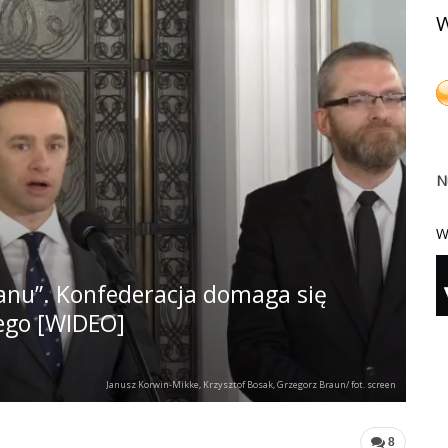
W
N
W
tanu”. Konfederacja domaga się
ego [WIDEO]
Janusz Korwin-Mikke, Krzysztof Bosak, Grzegorz Braun/ fot. screen
8