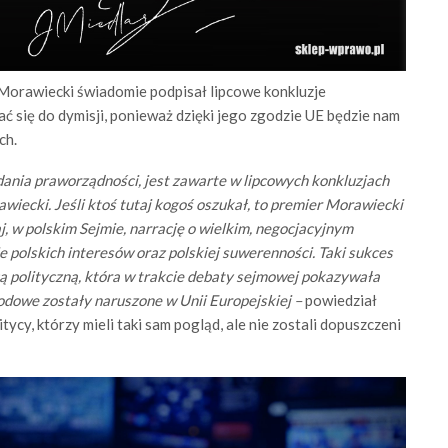
r Morawiecki świadomie podpisał lipcowe konkluzje
ć się do dymisji, ponieważ dzięki jego zgodzie UE będzie nam
ch.
ania praworządności, jest zawarte w lipcowych konkluzjach
wiecki. Jeśli ktoś tutaj kogoś oszukał, to premier Morawiecki
j, w polskim Sejmie, narrację o wielkim, negocjacyjnym
e polskich interesów oraz polskiej suwerenności. Taki sukces
iłą polityczną, która w trakcie debaty sejmowej pokazywała
rodowe zostały naruszone w Unii Europejskiej –
powiedział
tycy, którzy mieli taki sam pogląd, ale nie zostali dopuszczeni