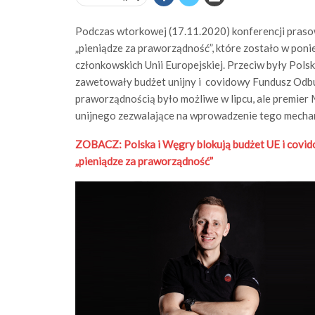
Podczas wtorkowej (17.11.2020) konferencji prasow
„pieniądze za praworządność”, które zostało w pon
członkowskich Unii Europejskiej. Przeciw były Pol
zawetowały budżet unijny i covidowy Fundusz Odb
praworządnością było możliwe w lipcu, ale premier M
unijnego zezwalające na wprowadzenie tego mecha
ZOBACZ: Polska i Węgry blokują budżet UE i covid
„pieniądze za praworządność”