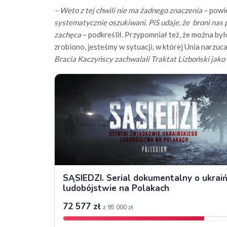
– Weto z tej chwili nie ma żadnego znaczenia
– powie
systematycznie oszukiwani. PiS udaje, że broni nas
zachęca
– podkreślił. Przypomniał też, że można by
zrobiono, jesteśmy w sytuacji, w której Unia narzuca
Bracia Kaczyńscy zachwalali Traktat Lizboński jako