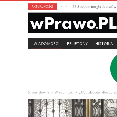
AKTUALNOŚCI
SBU będzie mogła działać 
WIADOMOŚCI
FELIETONY
HISTORIA
Strona główna
Wiadomości
„Albo głupota, albo zdra