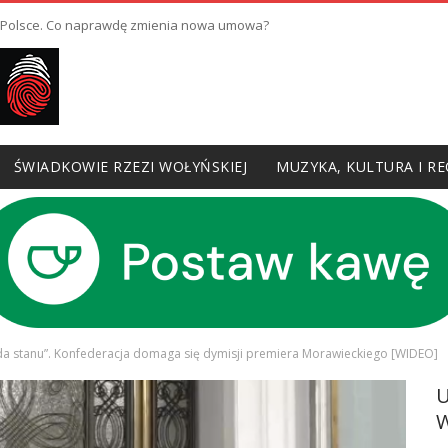
w Polsce. Co naprawdę zmienia nowa umowa?
ŚWIADKOWIE RZEZI WOŁYŃSKIEJ
MUZYKA, KULTURA I RE
da stanu”. Konfederacja domaga się dymisji premiera Morawieckiego [WIDEO]
W