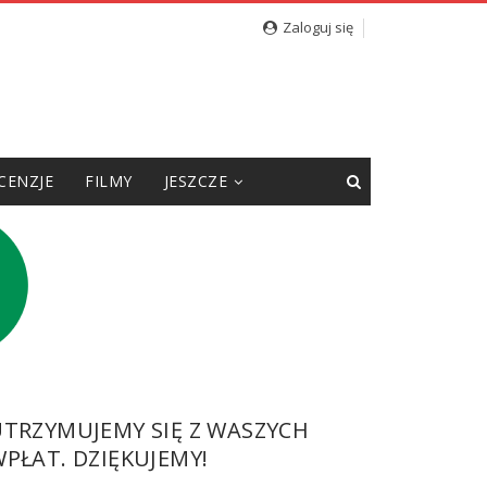
Zaloguj się
CENZJE
FILMY
JESZCZE
UTRZYMUJEMY SIĘ Z WASZYCH
PŁAT. DZIĘKUJEMY!