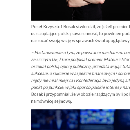
Poseł Krzysztof Bosak stwierdził, że jeżeli premie
uszczuplające polską suwerenność, to powinien poda
narzucać swoją wizję w sprawach światopoglądowy
– Postanowienie o tym, że powstanie mechanizm bad
ze szczytu UE, które podpisał premier Mateusz Mora
oszukał polską opinię publiczną, przedstawiając tuta
sukcesie, o sukcesie w aspekcie finansowym i obroni
nigdy nie miał miejsca i Konfederacja była jedyną s
punkt po punkcie, w jaki sposób polskie interesy na
Bosak i przypomniał, że w obozie rządzącym byli poli
na mównicę sejmową.