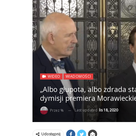
WIDEO
WIADOMOŚCI
„Albo głupota, albo zdrada s
dymisji premiera Morawiecki
Last updated
lis 18, 2020
Przez %
Udostępnij