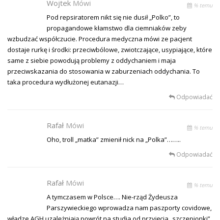
Wojtek
Mówi
% temu
Pod repsiratorem nikt się nie dusił „Polko”, to
propagandowe kłamstwo dla ciemniaków zeby
wzbudzać współczucie. Procedura medyczna mówi ze pacjent
dostaje rurkę i środki: przeciwbólowe, zwiotczające, usypiające, które
same z siebie powodują problemy z oddychaniem i maja
przeciwskazania do stosowania w zaburzeniach oddychania. To
taka procedura wydłużonej eutanazji…
Odpowiadać
Rafał
Mówi
% temu
Oho, troll „matka” zmienił nick na „Polka”……..
Odpowiadać
Rafał
Mówi
% temu
A tymczasem w Polsce…. Nie-rząd Żydeusza
Parszywieckiego wprowadza nam paszporty covidowe,
władze AGH uzależniają powrót na studia od przyjęcia „szczepionki”