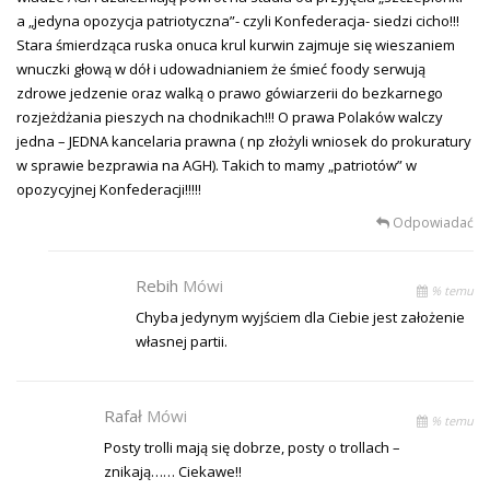
a „jedyna opozycja patriotyczna”- czyli Konfederacja- siedzi cicho!!!
Stara śmierdząca ruska onuca krul kurwin zajmuje się wieszaniem
wnuczki głową w dół i udowadnianiem że śmieć foody serwują
zdrowe jedzenie oraz walką o prawo gówiarzerii do bezkarnego
rozjeżdżania pieszych na chodnikach!!! O prawa Polaków walczy
jedna – JEDNA kancelaria prawna ( np złożyli wniosek do prokuratury
w sprawie bezprawia na AGH). Takich to mamy „patriotów” w
opozycyjnej Konfederacji!!!!!
Odpowiadać
Rebih
Mówi
% temu
Chyba jedynym wyjściem dla Ciebie jest założenie
własnej partii.
Rafał
Mówi
% temu
Posty trolli mają się dobrze, posty o trollach –
znikają…… Ciekawe!!