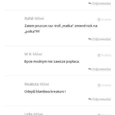
Odpowiadać
Rafał
Mówi
% temu
Zatem jeszcze raz- troll „matka” zmienił nick na
„polka”!!!!!
Odpowiadać
W K
Mówi
% temu
Bycie modnym nie zawsze popłaca.
Odpowiadać
Realista
Mówi
% temu
Odejdź kłamliwa kreaturo !
Odpowiadać
Lidia
Mówi