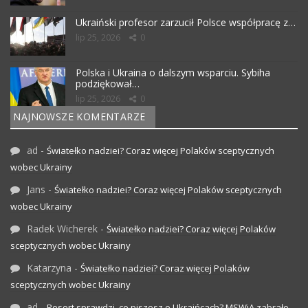
Ukraiński profesor zarzucił Polsce współpracę z…
lip 25, 2026
0
Polska i Ukraina o dalszym wsparciu. Sybiha
podziękował…
lip 25, 2026
0
NAJNOWSZE KOMENTARZE
ad
-
Światełko nadziei? Coraz więcej Polaków sceptycznych
wobec Ukrainy
Jans
-
Światełko nadziei? Coraz więcej Polaków sceptycznych
wobec Ukrainy
Radek Wicherek
-
Światełko nadziei? Coraz więcej Polaków
sceptycznych wobec Ukrainy
Katarzyna
-
Światełko nadziei? Coraz więcej Polaków
sceptycznych wobec Ukrainy
ad
-
Resort sprawdzi, co piszesz o Ukraińcach? MSWiA zabrało