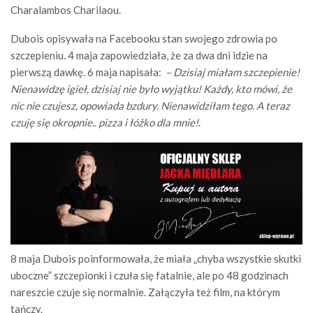
Charalambos Charilaou.
Dubois opisywała na Facebooku stan swojego zdrowia po
szczepieniu. 4 maja zapowiedziała, że za dwa dni idzie na
pierwszą dawkę. 6 maja napisała:
– Dzisiaj miałam szczepienie!
Nienawidzę igieł, dzisiaj nie było wyjątku! Każdy, kto mówi, że
nic nie czujesz, opowiada bzdury. Nienawidziłam tego. A teraz
czuję się okropnie.. pizza i łóżko dla mnie!
.
8 maja Dubois poinformowała, że miała „chyba wszystkie skutki
uboczne” szczepionki i czuła się fatalnie, ale po 48 godzinach
nareszcie czuje się normalnie. Załączyła też film, na którym
tańczy.