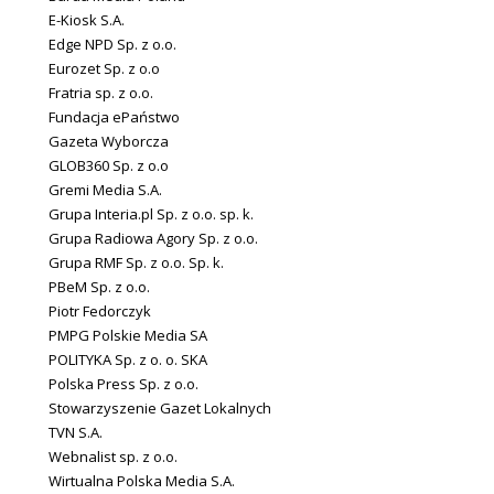
E-Kiosk S.A.
Edge NPD Sp. z o.o.
Eurozet Sp. z o.o
Fratria sp. z o.o.
Fundacja ePaństwo
Gazeta Wyborcza
GLOB360 Sp. z o.o
Gremi Media S.A.
Grupa Interia.pl Sp. z o.o. sp. k.
Grupa Radiowa Agory Sp. z o.o.
Grupa RMF Sp. z o.o. Sp. k.
PBeM Sp. z o.o.
Piotr Fedorczyk
PMPG Polskie Media SA
POLITYKA Sp. z o. o. SKA
Polska Press Sp. z o.o.
Stowarzyszenie Gazet Lokalnych
TVN S.A.
Webnalist sp. z o.o.
Wirtualna Polska Media S.A.