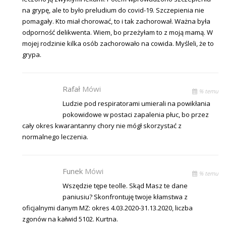
na grypę, ale to było preludium do covid-19. Szczepienia nie
pomagały. Kto miał chorować, to i tak zachorował. Ważna była
odporność delikwenta. Wiem, bo przeżyłam to z moją mamą. W
mojej rodzinie kilka osób zachorowało na cowida. Myśleli, że to
grypa.
Rafał
Mówi
% temu
Ludzie pod respiratorami umierali na powikłania
pokowidowe w postaci zapalenia płuc, bo przez
cały okres kwarantanny chory nie mógł skorzystać z
normalnego leczenia.
Funek
Mówi
% temu
Wszędzie tępe teolle. Skąd Masz te dane
paniusiu? Skonfrontuję twoje kłamstwa z
oficjalnymi danym MZ: okres 4.03.2020-31.13.2020, liczba
zgonów na kałwid 5102. Kurtna.