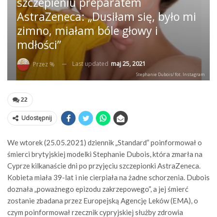
szczepieniu preparatem
AstraZeneca: „Dusiłam się, było mi
zimno, miałam bóle głowy i
mdłości”
Last updated
maj 25, 2021
Przez %
Stephanie Dubois/ fot. Instagram
22
Udostępnij
We wtorek (25.05.2021) dziennik „Standard” poinformował o
śmierci brytyjskiej modelki Stephanie Dubois, która zmarła na
Cyprze kilkanaście dni po przyjęciu szczepionki AstraZeneca.
Kobieta miała 39-lat i nie cierpiała na żadne schorzenia. Dubois
doznała „poważnego epizodu zakrzepowego”, a jej śmierć
zostanie zbadana przez Europejską Agencję Leków (EMA), o
czym poinformował rzecznik cypryjskiej służby zdrowia