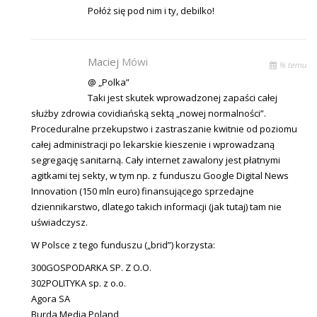
Połóż się pod nim i ty, debilko!
Maciej
Mówi
% temu
@ „Polka”
Taki jest skutek wprowadzonej zapaści całej
służby zdrowia covidiańską sektą „nowej normalności”.
Proceduralne przekupstwo i zastraszanie kwitnie od poziomu
całej administracji po lekarskie kieszenie i wprowadzaną
segregację sanitarną. Cały internet zawalony jest płatnymi
agitkami tej sekty, w tym np. z funduszu Google Digital News
Innovation (150 mln euro) finansującego sprzedajne
dziennikarstwo, dlatego takich informacji (jak tutaj) tam nie
uświadczysz.
W Polsce z tego funduszu („brid”) korzysta:
300GOSPODARKA SP. Z O.O.
302POLITYKA sp. z o.o.
Agora SA
Burda Media Poland