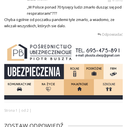
% temu
„W Polsce ponad 70 tysięcy ludzi zmarło dusząc się pod
respiratorami”???
Chyba ogolnie od poczatku pandemii tyle zmarlo, a wiadomo, ze
wliczali wszystkich, których sie dalo.
Odpowiadać
Strona 1 | od 2 |
ZOSTAW ODPOWIEDŹ