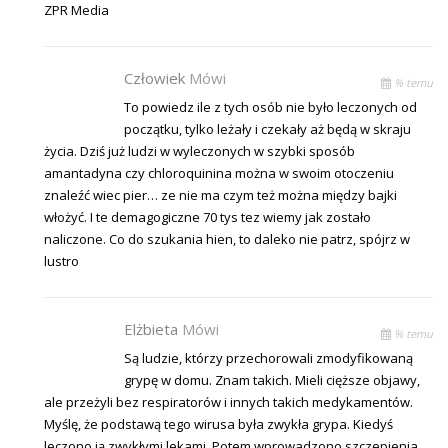
ZPR Media
Człowiek
Mówi
% temu
To powiedz ile z tych osób nie było leczonych od
początku, tylko leżały i czekały aż będą w skraju
życia. Dziś już ludzi w wyleczonych w szybki sposób
amantadyna czy chloroquinina można w swoim otoczeniu
znaleźć wiec pier… ze nie ma czym też można między bajki
włożyć. I te demagogiczne 70 tys tez wiemy jak zostało
naliczone. Co do szukania hien, to daleko nie patrz, spójrz w
lustro
Elżbieta
Mówi
% temu
Są ludzie, którzy przechorowali zmodyfikowaną
grypę w domu. Znam takich. Mieli cięższe objawy,
ale przeżyli bez respiratorów i innych takich medykamentów.
Myślę, że podstawą tego wirusa była zwykła grypa. Kiedyś
leczono ją zwykłymi lekami. Potem wprowadzono szczepienia