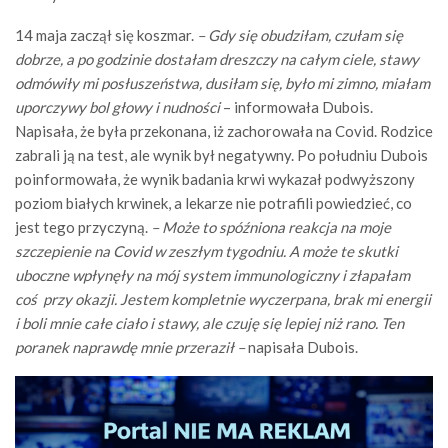
14 maja zaczął się koszmar.
– Gdy się obudziłam, czułam się
dobrze, a po godzinie dostałam dreszczy na całym ciele, stawy
odmówiły mi posłuszeństwa, dusiłam się, było mi zimno, miałam
uporczywy bol głowy i nudności
– informowała Dubois.
Napisała, że była przekonana, iż zachorowała na Covid. Rodzice
zabrali ją na test, ale wynik był negatywny. Po południu Dubois
poinformowała, że wynik badania krwi wykazał podwyższony
poziom białych krwinek, a lekarze nie potrafili powiedzieć, co
jest tego przyczyną.
– Może to spóźniona reakcja na moje
szczepienie na Covid w zeszłym tygodniu. A może te skutki
uboczne wpłynęły na mój system immunologiczny i złapałam
coś przy okazji. Jestem kompletnie wyczerpana, brak mi energii
i boli mnie całe ciało i stawy, ale czuję się lepiej niż rano. Ten
poranek naprawdę mnie przeraził –
napisała Dubois.