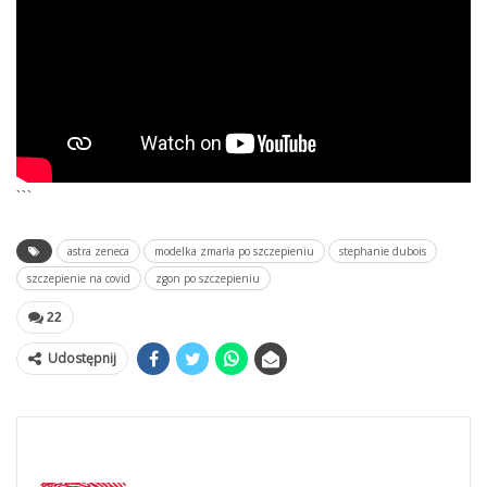
```
astra zeneca
modelka zmarła po szczepieniu
stephanie dubois
szczepienie na covid
zgon po szczepieniu
22
Udostępnij