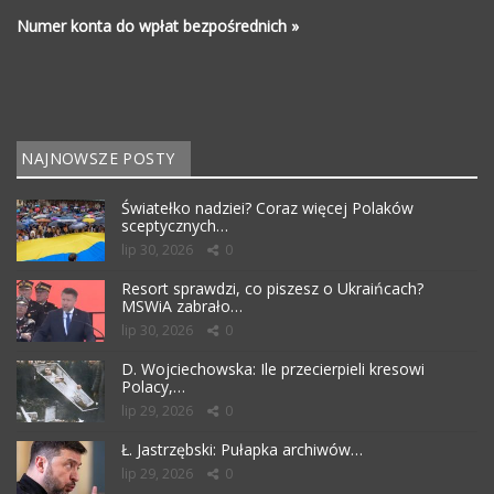
Numer konta do wpłat bezpośrednich »
NAJNOWSZE POSTY
Światełko nadziei? Coraz więcej Polaków
sceptycznych…
lip 30, 2026
0
Resort sprawdzi, co piszesz o Ukraińcach?
MSWiA zabrało…
lip 30, 2026
0
D. Wojciechowska: Ile przecierpieli kresowi
Polacy,…
lip 29, 2026
0
Ł. Jastrzębski: Pułapka archiwów…
lip 29, 2026
0