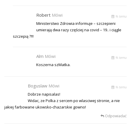
Robert
Mówi
% temu
Ministerstwo Zdrowia informuje – szczepieni
umierają dwa razy częściej na covid – 19.. i ciągle
szczepią ?!!!
Alm
Mówi
% temu
Koszerna szMatka.
Boguslaw
Mówi
% temu
Dobrze napisalas!
Widac, ze Polka z sercem po wlasciwej stronie, a nie
jakiej farbowane ukowsko-chazarskie gowno!
Odpowiadać