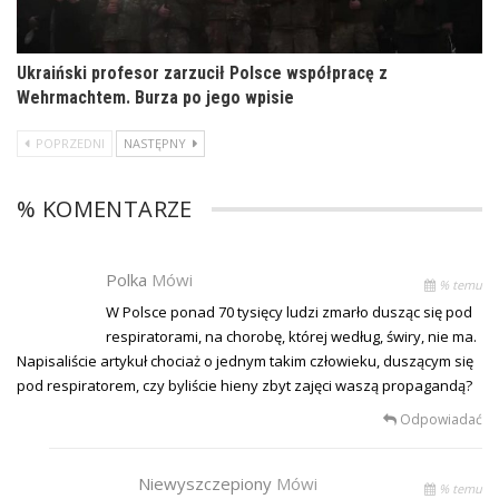
Ukraiński profesor zarzucił Polsce współpracę z
Wehrmachtem. Burza po jego wpisie
POPRZEDNI
NASTĘPNY
% KOMENTARZE
Polka
Mówi
% temu
W Polsce ponad 70 tysięcy ludzi zmarło dusząc się pod
respiratorami, na chorobę, której według, świry, nie ma.
Napisaliście artykuł chociaż o jednym takim człowieku, duszącym się
pod respiratorem, czy byliście hieny zbyt zajęci waszą propagandą?
Odpowiadać
Niewyszczepiony
Mówi
% temu