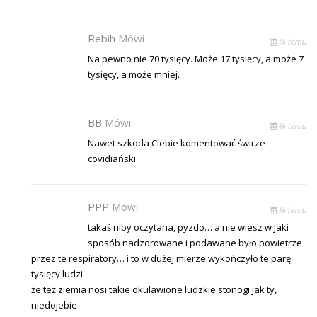
Rebih
Mówi
% temu
Na pewno nie 70 tysięcy. Może 17 tysięcy, a może 7
tysięcy, a może mniej.
BB
Mówi
% temu
Nawet szkoda Ciebie komentować świrze
covidiański
PPP
Mówi
% temu
takaś niby oczytana, pyzdo… a nie wiesz w jaki
sposób nadzorowane i podawane było powietrze
przez te respiratory… i to w dużej mierze wykończyło te parę
tysięcy ludzi
że też ziemia nosi takie okulawione ludzkie stonogi jak ty,
niedojebie