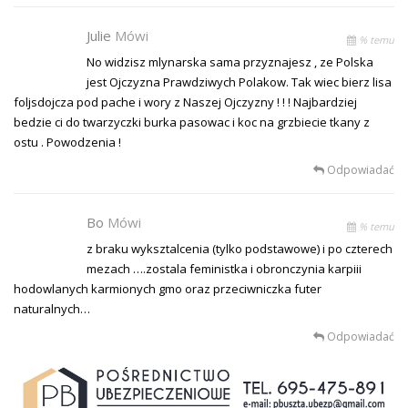
Julie
Mówi
% temu
No widzisz mlynarska sama przyznajesz , ze Polska
jest Ojczyzna Prawdziwych Polakow. Tak wiec bierz lisa
foljsdojcza pod pache i wory z Naszej Ojczyzny ! ! ! Najbardziej
bedzie ci do twarzyczki burka pasowac i koc na grzbiecie tkany z
ostu . Powodzenia !
Odpowiadać
Bo
Mówi
% temu
z braku wyksztalcenia (tylko podstawowe) i po czterech
mezach ….zostala feministka i obronczynia karpiii
hodowlanych karmionych gmo oraz przeciwniczka futer
naturalnych…
Odpowiadać