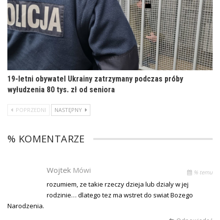
19-letni obywatel Ukrainy zatrzymany podczas próby
wyłudzenia 80 tys. zł od seniora
POPRZEDNI
NASTĘPNY
% KOMENTARZE
Wojtek
Mówi
% temu
rozumiem, ze takie rzeczy dzieja lub dzialy w jej
rodzinie… dlatego tez ma wstret do swiat Bozego
Narodzenia.