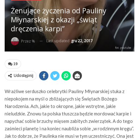
Żenujące życzenia od Pauliny
Młynarskiej z okazji „świąt
dręczenia karpi”
Last updated
gru 22, 2017
Przez %
fot. youtube
19
Udostępnij
Wrażliwe serduszko celebrytki Pauliny Młynarskiej stuka z
niepokojem na myśl o zbliżających się Świętach Bożego
Narodzenia. Ach, jakie to okropne, jakie wstrętne, jakie
nieludzkie. Znowu ta polska tłuszcza będzie mordować karpie i
napychać sobie brzuchy mięsem zabitych zwierzątek. A do tego
zaśmieci planetę i na koniec naubliża sobie „w rodzinnym kręgu”.
Jak to dobrze, że Paulinka nie musi w tym uczestniczyć. Ona jest