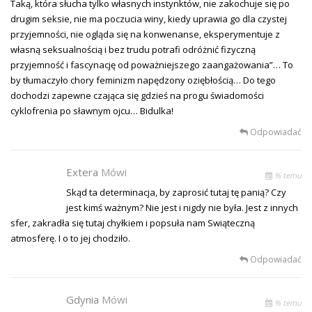
Taką, która słucha tylko własnych instynktów, nie zakochuje się po
drugim seksie, nie ma poczucia winy, kiedy uprawia go dla czystej
przyjemności, nie ogląda się na konwenanse, eksperymentuje z
własną seksualnością i bez trudu potrafi odróżnić fizyczną
przyjemność i fascynację od poważniejszego zaangażowania”… To
by tłumaczyło chory feminizm napędzony oziębłością… Do tego
dochodzi zapewne czająca się gdzieś na progu świadomości
cyklofrenia po sławnym ojcu… Bidulka!
Odpowiadać
Extera
Mówi
% temu
Skąd ta determinacja, by zaprosić tutaj tę panią? Czy
jest kimś ważnym? Nie jest i nigdy nie była. Jest z innych
sfer, zakradła się tutaj chyłkiem i popsuła nam Swiąteczną
atmosferę. I o to jej chodziło.
Odpowiadać
Gdynia
Mówi
% temu