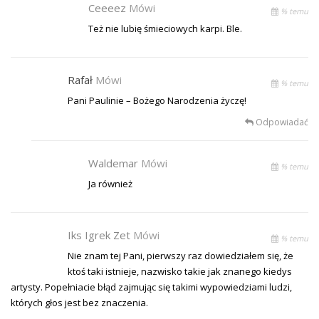
Ceeeez
Mówi
% temu
Też nie lubię śmieciowych karpi. Ble.
Rafał
Mówi
% temu
Pani Paulinie – Bożego Narodzenia życzę!
Odpowiadać
Waldemar
Mówi
% temu
Ja również
Iks Igrek Zet
Mówi
% temu
Nie znam tej Pani, pierwszy raz dowiedziałem się, że
ktoś taki istnieje, nazwisko takie jak znanego kiedys
artysty. Popełniacie błąd zajmując się takimi wypowiedziami ludzi,
których głos jest bez znaczenia.