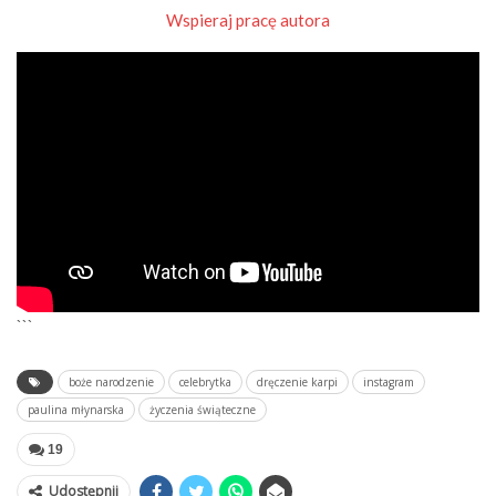
Wspieraj pracę autora
```
boże narodzenie
celebrytka
dręczenie karpi
instagram
paulina młynarska
życzenia świąteczne
19
Udostępnij