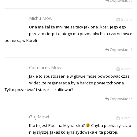
Odpowiadać
Michu
Mówi
% temu
Ona ma żal że inni nie są tacy jak ona „kce”. Jego ego
przez to cierpi i dlatego ma pozostałych za czarne owce
bo nie są w Kareli
Odpowiadać
Ciemiorek
Mówi
% temu
Jakie to spustoszenie w głowie może powodować czas!
Widać, że regeneracja była bardzo powierzchowna.
Tylko pożałować i starać się ulitować!
Odpowiadać
Goj
Mówi
% temu
Kto to jest Paulina Młynarska?
Chyba pierwszy raz o
niej słyszę. Jakaś kolejna żydowska elita pokroju