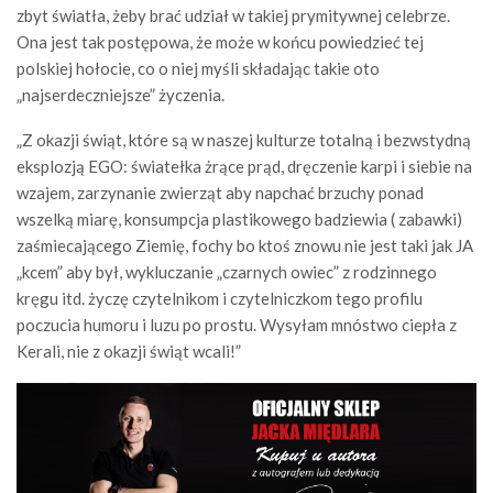
zbyt światła, żeby brać udział w takiej prymitywnej celebrze.
Ona jest tak postępowa, że może w końcu powiedzieć tej
polskiej hołocie, co o niej myśli składając takie oto
„najserdeczniejsze” życzenia.
„Z okazji świąt, które są w naszej kulturze totalną i bezwstydną
eksplozją EGO: światełka żrące prąd, dręczenie karpi i siebie na
wzajem, zarzynanie zwierząt aby napchać brzuchy ponad
wszelką miarę, konsumpcja plastikowego badziewia ( zabawki)
zaśmiecającego Ziemię, fochy bo ktoś znowu nie jest taki jak JA
„kcem” aby był, wykluczanie „czarnych owiec” z rodzinnego
kręgu itd. życzę czytelnikom i czytelniczkom tego profilu
poczucia humoru i luzu po prostu. Wysyłam mnóstwo ciepła z
Kerali, nie z okazji świąt wcali!”