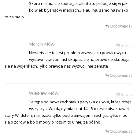
Skoro nie ma się żadnego talentu to próbuje się w jaki
kolwiek błysnąć w mediach… Paulina, samo nazwisko
to za mało.
Odpowiadać
Marcin
Mówi
% temu
Niestety ale to jest problem wszystkich prawicowych
wydawnictw zamiast skupiać się na prawdzie skupiaja
sie na wojenkach.Tylko prawda nas wyzwoli nie zemsta
Odpowiadać
Wiesław
Mówi
% temu
Ta tępa po powszechniaku paryska dziwka, którą rżnęli
wszyscy z Wajdą dy miała lat 14-15 o czym pisał nawet
stary Wildstein, nie leżała tylko pod tramwajem niech już tylko modli
się o zdrowie bo o modły o rozum to u niej za późno.
Odpowiadać