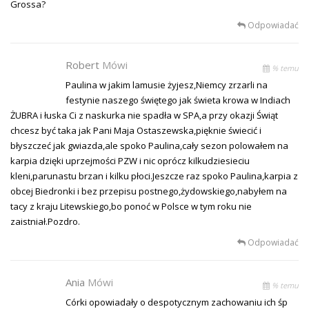
Grossa?
Odpowiadać
Robert
Mówi
% temu
Paulina w jakim lamusie żyjesz,Niemcy zrzarli na
festynie naszego świętego jak świeta krowa w Indiach
ŻUBRA i łuska Ci z naskurka nie spadła w SPA,a przy okazji Świąt
chcesz być taka jak Pani Maja Ostaszewska,pięknie świecić i
błyszczeć jak gwiazda,ale spoko Paulina,cały sezon polowałem na
karpia dzięki uprzejmości PZW i nic oprócz kilkudziesieciu
kleni,parunastu brzan i kilku płoci.Jeszcze raz spoko Paulina,karpia z
obcej Biedronki i bez przepisu postnego,żydowskiego,nabyłem na
tacy z kraju Litewskiego,bo ponoć w Polsce w tym roku nie
zaistniał.Pozdro.
Odpowiadać
Ania
Mówi
% temu
Córki opowiadały o despotycznym zachowaniu ich śp