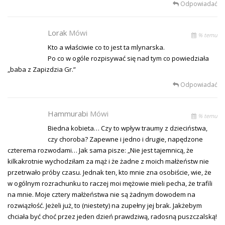
Odpowiadać
Lorak
Mówi
% temu
Kto a właściwie co to jest ta mlynarska.
Po co w ogóle rozpisywać się nad tym co powiedziała
„baba z Zapizdzia Gr.”
Odpowiadać
Hammurabi
Mówi
% temu
Biedna kobieta… Czy to wpływ traumy z dzieciństwa,
czy choroba? Zapewne i jedno i drugie, napędzone
czterema rozwodami… Jak sama pisze: „Nie jest tajemnicą, że
kilkakrotnie wychodziłam za mąż i że żadne z moich małżeństw nie
przetrwało próby czasu. Jednak ten, kto mnie zna osobiście, wie, że
w ogólnym rozrachunku to raczej moi mężowie mieli pecha, że trafili
na mnie. Moje cztery małżeństwa nie są żadnym dowodem na
rozwiązłość. Jeżeli już, to (niestety) na zupełny jej brak. Jakżebym
chciała być choć przez jeden dzień prawdziwą, radosną puszczalską!