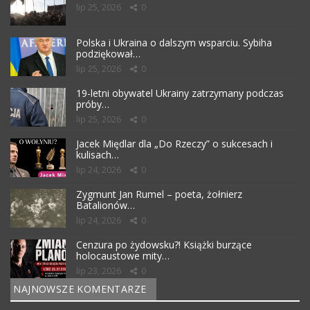
lip 25, 2026
0
Polska i Ukraina o dalszym wsparciu. Sybiha
podziękował…
lip 25, 2026
0
19-letni obywatel Ukrainy zatrzymany podczas
próby…
lip 25, 2026
0
Jacek Międlar dla „Do Rzeczy” o sukcesach i
kulisach…
lip 24, 2026
0
Zygmunt Jan Rumel – poeta, żołnierz
Batalionów…
lip 24, 2026
0
Cenzura po żydowsku?! Książki burzące
holocaustowe mity…
lip 23, 2026
0
NAJNOWSZE KOMENTARZE