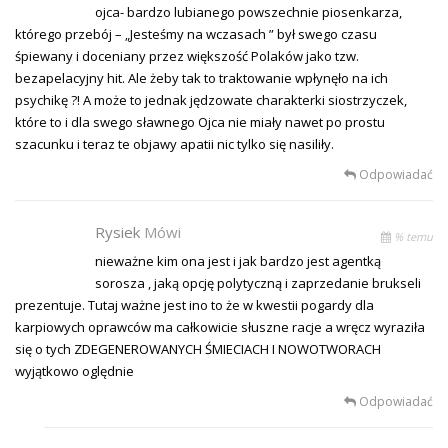
ojca- bardzo lubianego powszechnie piosenkarza,
którego przebój – „Jesteśmy na wczasach ” był swego czasu
śpiewany i doceniany przez większość Polaków jako tzw.
bezapelacyjny hit. Ale żeby tak to traktowanie wpłynęło na ich
psychikę ?! A może to jednak jędzowate charakterki siostrzyczek,
które to i dla swego sławnego Ojca nie miały nawet po prostu
szacunku i teraz te objawy apatii nic tylko się nasiliły.
Odpowiadać
Rysiek
Mówi
% temu
nieważne kim ona jest i jak bardzo jest agentką
sorosza , jaką opcję polytyczną i zaprzedanie brukseli
prezentuje. Tutaj ważne jest ino to że w kwestii pogardy dla
karpiowych oprawców ma całkowicie słuszne racje a wręcz wyraziła
się o tych ZDEGENEROWANYCH ŚMIECIACH I NOWOTWORACH
wyjątkowo oględnie
Odpowiadać