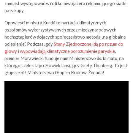
zamiast występować w roli komiwojażera reklamującego siatki
na zakupy.
Opowieści ministra Kurtki to narracja klimatycznych
oszołomów wykorzystywanych przez międzynarodowych
hochsztaplerów dojących społeczeństwo metodą „na globalne
ocieplenie”. Podczas, gdy
Stany Zjednoczone idą po rozum do
głowy i wypowiadają klimatyczne porozumienie paryskie
,
premier Morawiecki funduje nam Ministerstwo ds. klimatu, na
którego czele staje człowiek lansujący Gretę Thunberg. To jest
głupsze niż Ministerstwo Głupich Kroków. Żenada!