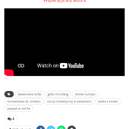
Wspieraj pracę autora
```
bawełniana torba
greta thunberg
michał kurtyka
ministerstwo ds. klimatu
szczyt klimatyczny w katowicach
walka o klimat
wywiad w rmf fm
4