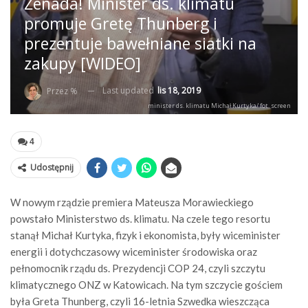
Żenada! Minister ds. klimatu
promuje Gretę Thunberg i
prezentuje bawełniane siatki na
zakupy [WIDEO]
Last updated
lis 18, 2019
Przez %
minister ds. klimatu Michał Kurtyka/ fot. screen
4
Udostępnij
W nowym rządzie premiera Mateusza Morawieckiego
powstało Ministerstwo ds. klimatu. Na czele tego resortu
stanął Michał Kurtyka, fizyk i ekonomista, były wiceminister
energii i dotychczasowy wiceminister środowiska oraz
pełnomocnik rządu ds. Prezydencji COP 24, czyli szczytu
klimatycznego ONZ w Katowicach. Na tym szczycie gościem
była Greta Thunberg, czyli 16-letnia Szwedka wieszcząca