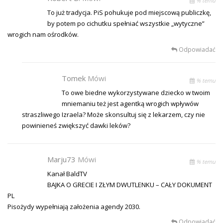
% temu
To już tradycja. PiS pohukuje pod miejscową publiczkę,
by potem po cichutku spełniać wszystkie „wytyczne”
wrogich nam ośrodków.
Odpowiadać
Tomek
Mówi
% temu
To owe biedne wykorzystywane dziecko w twoim
mniemaniu też jest agentką wrogich wpływów
straszliwego Izraela? Może skonsultuj się z lekarzem, czy nie
powinieneś zwiększyć dawki leków?
Marju73
Mówi
% temu
Kanał BaldTV
BAJKA O GRECIE I ZŁYM DWUTLENKU – CAŁY DOKUMENT
PL
Pisożydy wypełniają założenia agendy 2030.
Odpowiadać