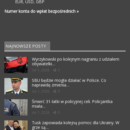
EUR
,
USD
,
GBP
Numer konta do wpłat bezpośrednich »
NAJNOWSZE POSTY
Wyrzykowski po kolejnym nagraniu z udziałem
obywatelki…
sie 1, 2026
0
SBU będzie mogła działać w Polsce. Co
naprawdę zmienia…
sie 1, 2026
0
Śmierć 31-latki w policyjnej celi. Policjantka
miała…
sie 1, 2026
0
Tusk zapowiada kolejną pomoc dla Ukrainy. W
grze są…