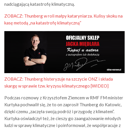
nadciągającą katastrofę klimatyczną.
ZOBACZ: Thunberg w roli małpy kataryniarza. Kulisy skoku na
kasę metodą „na katastrofę klimatyczną”
ZOBACZ: Thunberg histeryzuje na szczycie ONZ i składa
skargę w sprawie tzw. kryzysu klimatycznego [WIDEO]
Podczas rozmowy z Krzysztofem Ziemcem w RMF FM minister
Kurtyka pochwalił się, że to on zaprosił Thunberg do Katowic,
dzięki czemu „zaczęła swoją podróż i przygodę z klimatem”.
Kurtyka oświadczył też, że cieszy go zaangażowanie młodych
ludzi w sprawy klimatyczne i poinformował, że współpracuje z