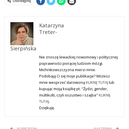
Udostępnij
Katarzyna
Treter-
Sierpińska
Nie znoszę lewackiej nowomowy i politycznej
poprawności piorącej ludziom mózgi.
Michnikowszczyzna mierzi mnie.
Podobają Ci się moje publikacje? Możesz
mnie wesprzeć darowizną
KLIKNIJ TUTAJ
lub
kupując moją książkę pt. "Żydzi, gender,
multikulti, czyli oszustwo i szajba"
KLIKNIJ
TUTAJ
.
Dziękuję.
POPRZEDNI
NASTĘPNY