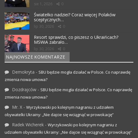
sie 1, 2026
0
Światełko nadziei? Coraz więcej Polaków
sceptycznych…
lip 30, 2026
0
Resort sprawdzi, co piszesz o Ukraińcach?
MSWiA zabrało…
lip 30, 2026
0
NAJNOWSZE KOMENTARZE
Demokryta
-
SBU będzie mogła działać w Polsce. Co naprawdę
zmienia nowa umowa?
Dozdrajców
-
SBU będzie mogła działać w Polsce. Co naprawdę
zmienia nowa umowa?
Mr. X
-
Wyrzykowski po kolejnym nagraniu z udziałem
obywatelki Ukrainy: „Nie dajcie się wciągnąć w prowokację”
Radek Wicherek
-
Wyrzykowski po kolejnym nagraniu z
udziałem obywatelki Ukrainy: „Nie dajcie się wciągnąć w prowokację”