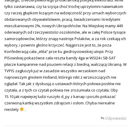
tylko zastanawia, czy ta scysja choć trochę uprzytomni naiwniakom
czy raczej głupkom liczącym na wdzięczność przy urnach wyborczych
obdarowanych obywatelstwem, pracą, świadczeniami i kredytami
mieszkaniowymi 2%, nowych Ukropolińców. Na Wiejskiej mamy 449
oderwanych od rzeczywistości oszołomów, ale w całej Polsce tysiące
samorządowców, którzy znają nastroje Polaków, a za rok czekają ich
wybory, i powinni głośno krzyczeć. Najgorsze jest to, że poza
Konfederacją cała „elita” prze ku giedroyciowskiej utopii. Przy
PISowskiej pokazówce cała reszta bandy 4ga w WSI24 i SB-SAT
płacze kampaninie nad psuciem relacji z biedną, walczącą Ukrainą. W
TVPIS zagłuszyli już w zasadzie wszystko wrzaskiem nad
najnowszym gniotem Holland, którego nikt z wrzeszczących nie
oglądał. Tak jak z dyskusją o ustawach których połowa posłów nie
czytała, a z tych co czytali połowa nie zrozumiała co czytała. Oby
15.10 jak najwięcej ludzi ruszyło d_py z kanap i poszło pokazać
czerwoną kartkę wszystkim zdrajcom i osłom. Chyba nierealne
niestety
.
Odpowiadać