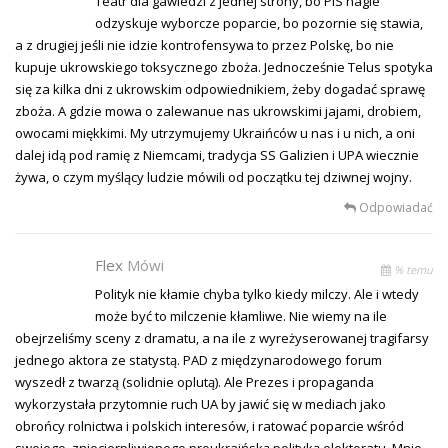
Teatr dla gawiedzi z jednej strony, bo PiS nagle
odzyskuje wyborcze poparcie, bo pozornie się stawia,
a z drugiej jeśli nie idzie kontrofensywa to przez Polskę, bo nie
kupuje ukrowskiego toksycznego zboża. Jednocześnie Telus spotyka
się za kilka dni z ukrowskim odpowiednikiem, żeby dogadać sprawę
zboża. A gdzie mowa o zalewanue nas ukrowskimi jajami, drobiem,
owocami miękkimi. My utrzymujemy Ukraińców u nas i u nich, a oni
dalej idą pod ramię z Niemcami, tradycja SS Galizien i UPA wiecznie
żywa, o czym myślący ludzie mówili od początku tej dziwnej wojny.
Odpowiadać
Flex
Mówi
% temu
Polityk nie kłamie chyba tylko kiedy milczy. Ale i wtedy
może być to milczenie kłamliwe. Nie wiemy na ile
obejrzeliśmy sceny z dramatu, a na ile z wyreżyserowanej tragifarsy
jednego aktora ze statystą. PAD z międzynarodowego forum
wyszedł z twarzą (solidnie oplutą). Ale Prezes i propaganda
wykorzystała przytomnie ruch UA by jawić się w mediach jako
obrońcy rolnictwa i polskich interesów, i ratować poparcie wśród
swojego, zniecierpliwionego proukraińską polityką elektoratu. Mnie