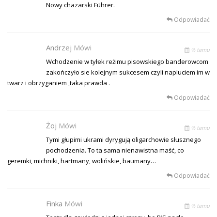
Nowy chazarski Führer.
Odpowiadać
Andrzej
Mówi
% temu
Wchodzenie w tyłek reżimu pisowskiego banderowcom
zakończyło sie kolejnym sukcesem czyli napluciem im w
twarz i obrzyganiem ,taka prawda .
Odpowiadać
Żoj
Mówi
% temu
Tymi głupimi ukrami dyrygują oligarchowie słusznego
pochodzenia. To ta sama nienawistna maść, co
geremki, michniki, hartmany, wolińskie, baumany…
Odpowiadać
Finka
Mówi
% temu