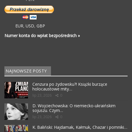
EUR
,
USD
,
GBP
Numer konta do wpłat bezpośrednich »
NAJNOWSZE POSTY
Cenzura po żydowsku?! Książki burzące
holocaustowe mity…
lip 23, 2026
0
D. Wojciechowska: O niemiecko-ukraińskim
sojuszu. Czym…
lip 23, 2026
0
K. Baliński: Hajdamak, Kałmuk, Chazar i pomniki…