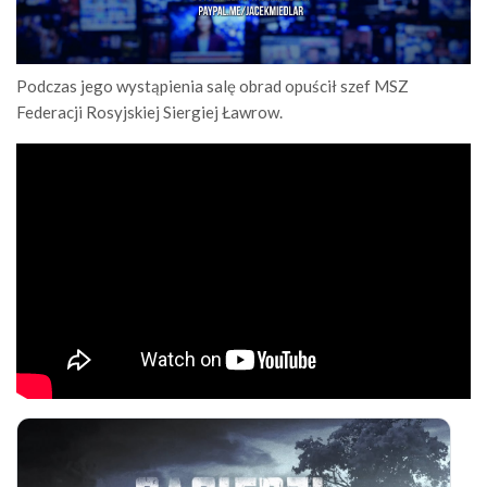
Podczas jego wystąpienia salę obrad opuścił szef MSZ
Federacji Rosyjskiej Siergiej Ławrow.