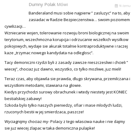
Dumny Polak
Mówi
% temu
Banderaland musi sobie najpierw ” zasluzyc” na to, aby
zasiadac w Radzie Bezpieczenstwa… swoim poziomem
cywilizacji…
Wzniecanie wojen, tolerowanie rozwoju broni biologicznej na swoim
terytorium, wszechmozna korupcja i odrzucanie wszelkich wysilkow
pokojowych, wydaje sie akurak totalnie kontraproduktywne i raczej
kaze „trzymac nowego kandydata na odleglosc”.
Tacy demoniczni rzydzi byli z zasady zawsze nieszczesliwi i chcieli ”
wiecej”, chociaz juz dawno, wszystko, co tylko mozliwe, juz mieli!
Teraz czas, aby objawila sie prawda, dlugo skrywana, przemilczana i
wszystkimi metodami, stawiana na glowie.
Kiedys przychodzi surowy obrachunek i wtedy niestety jest KONIEC
bestialskiej zabawy!
Szkoda bylo tylko naszych pieniedzy, ofiar i mase mlodych ludzi,
rzuconych bestii w jej smierdzaca, paszcze!
Wyciagnijmy chociaz my- Polacy z tego wlasciwa nauke i nie dajmy
sie juz wiecej zlapac w taka demoniczna pulapke!