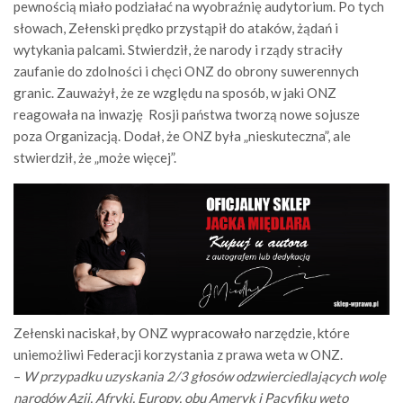
pewnością miało podziałać na wyobraźnię audytorium. Po tych
słowach, Zełenski prędko przystąpił do ataków, żądań i
wytykania palcami. Stwierdził,
że
narody i rządy straciły
zaufanie do zdolności i chęci ONZ do obrony suwerennych
granic.
Zauważył, że
ze względu na sposób, w jaki ONZ
reagowała na inwazję Rosji
państwa tworzą nowe sojusze
poza Organizacją. Dodał, że
ONZ była „nieskuteczna”, ale
stwierdził, że „może więcej”.
Zełenski naciskał, by ONZ wypracowało narzędzie, które
uniemożliwi Federacji korzystania z prawa weta w ONZ.
–
W przypadku uzyskania 2/3 głosów odzwierciedlających wolę
narodów Azji, Afryki, Europy, obu Ameryk i Pacyfiku weto