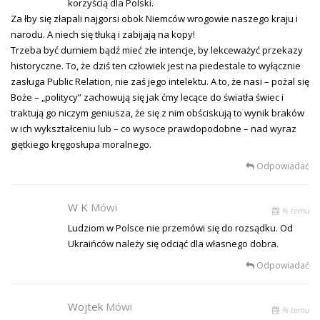
korzyścią dla Polski.
Za łby się złapali najgorsi obok Niemców wrogowie naszego kraju i
narodu. A niech się tłuką i zabijają na kopy!
Trzeba być durniem bądź mieć złe intencje, by lekceważyć przekazy
historyczne. To, że dziś ten człowiek jest na piedestale to wyłącznie
zasługa Public Relation, nie zaś jego intelektu. A to, że nasi – pożal się
Boże – „politycy” zachowują się jak ćmy lecące do światła świec i
traktują go niczym geniusza, że się z nim obściskują to wynik braków
w ich wykształceniu lub – co wysoce prawdopodobne – nad wyraz
giętkiego kręgosłupa moralnego.
Odpowiadać
W K
Mówi
% temu
Ludziom w Polsce nie przemówi się do rozsądku. Od
Ukraińców należy się odciąć dla własnego dobra.
Odpowiadać
Wojtek
Mówi
% temu