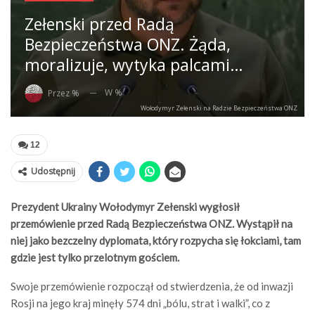
Zełenski przed Radą
Bezpieczeństwa ONZ. Żąda,
moralizuje, wytyka palcami…
W %
Przez %
Wołodymyr Zełenski na Radzie Bezpieczeństwa ONZ
12
Udostępnij
Prezydent Ukrainy Wołodymyr Zełenski wygłosił
przemówienie przed Radą Bezpieczeństwa ONZ. Wystąpił na
niej jako bezczelny dyplomata, który rozpycha się łokciami, tam
gdzie jest tylko przelotnym gościem.
Swoje przemówienie rozpoczął od stwierdzenia, że od inwazji
Rosji na jego kraj minęły 574 dni „bólu, strat i walki”, co z