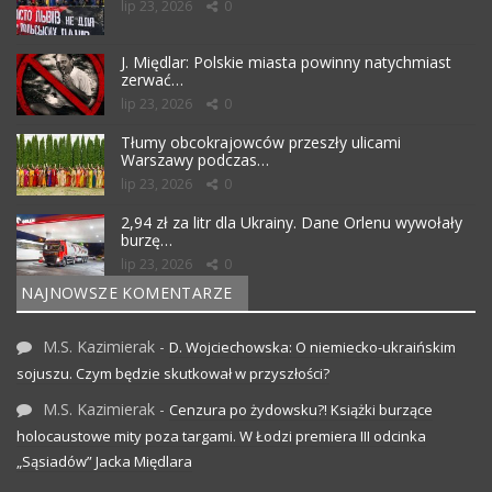
lip 23, 2026
0
J. Międlar: Polskie miasta powinny natychmiast
zerwać…
lip 23, 2026
0
Tłumy obcokrajowców przeszły ulicami
Warszawy podczas…
lip 23, 2026
0
2,94 zł za litr dla Ukrainy. Dane Orlenu wywołały
burzę…
lip 23, 2026
0
NAJNOWSZE KOMENTARZE
M.S. Kazimierak
-
D. Wojciechowska: O niemiecko-ukraińskim
sojuszu. Czym będzie skutkował w przyszłości?
M.S. Kazimierak
-
Cenzura po żydowsku?! Książki burzące
holocaustowe mity poza targami. W Łodzi premiera III odcinka
„Sąsiadów” Jacka Międlara