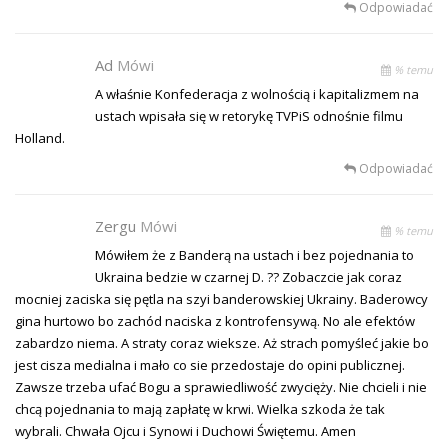
Odpowiadać
Ad
Mówi
% temu
A właśnie Konfederacja z wolnością i kapitalizmem na
ustach wpisała się w retorykę TVPiS odnośnie filmu
Holland.
Odpowiadać
Zergu
Mówi
% temu
Mówiłem że z Banderą na ustach i bez pojednania to
Ukraina bedzie w czarnej D. ?? Zobaczcie jak coraz
mocniej zaciska się pętla na szyi banderowskiej Ukrainy. Baderowcy
gina hurtowo bo zachód naciska z kontrofensywą. No ale efektów
zabardzo niema. A straty coraz wieksze. Aż strach pomyśleć jakie bo
jest cisza medialna i mało co sie przedostaje do opini publicznej.
Zawsze trzeba ufać Bogu a sprawiedliwość zwycięży. Nie chcieli i nie
chcą pojednania to mają zapłatę w krwi. Wielka szkoda że tak
wybrali. Chwała Ojcu i Synowi i Duchowi Świętemu. Amen