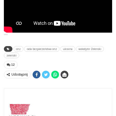
```
onz
rada bezpieczeństwa onz
ukraina
wołodymr Zełenski
zełenski
12
Udostępnij