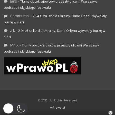
Jans
-
Tłumy obcokrajowców przeszły ulicami Warszawy
podczas indyjskiego festiwalu
Hammurabi
-
2,94 zł za litr dla Ukrainy. Dane Orlenu wywołały
burzę w sieci
z-k
-
2,94 zł za litr dla Ukrainy. Dane Orlenu wywołały burzę w
sieci
Mr. X
-
Tłumy obcokrajowców przeszły ulicami Warszawy
podczas indyjskiego festiwalu
© 2026 - All Rights Reserved.
wPrawo.pl
×