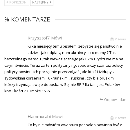
POPRZEDNI
NASTĘPNY
% KOMENTARZE
Krzysztof7
Mówi
% temu
Kilka miesięcy temu pisałem ,żebyście się państwo nie
zdziwili jak odpłacą nam ukraińcy , i co mamy ? Tak
bezczelnego narodu , tak niewdzięcznego jak ukry i 7ydzi nie ma na
całym świecie. Teraz za ten polityczny i gospodarczy szantaż polscy
politycy powinni ich porządnie przeczołgać , ale kto ? Lizidupy z
zydowskimi korzeniami , ukraińskimi , ruskimi , czy białoruskimi ,
którzy trzymaja swoje doopska w Sejmie RP ? Ilu tam jest Polaków
krwi i kości ? 10 może 15 %.
Odpowiadać
Hammurabi
Mówi
% temu
Co by nie mówić ta awantura per saldo powinna być z