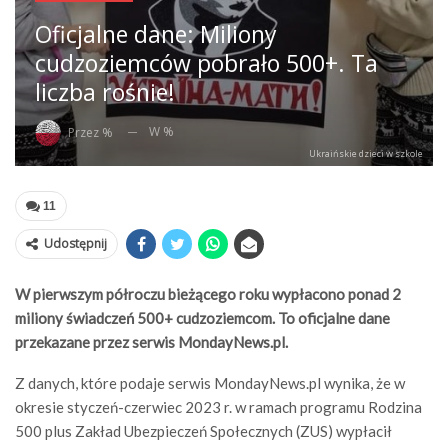
Oficjalne dane: Miliony
cudzoziemców pobrało 500+. Ta
liczba rośnie!
W %
Przez %
Ukraińskie dzieci w szkole
11
Udostępnij
W pierwszym półroczu bieżącego roku wypłacono ponad 2
miliony świadczeń 500+ cudzoziemcom. To oficjalne dane
przekazane przez serwis MondayNews.pl.
Z danych, które podaje serwis MondayNews.pl wynika, że w
okresie styczeń-czerwiec 2023 r. w ramach programu Rodzina
500 plus Zakład Ubezpieczeń Społecznych (ZUS) wypłacił