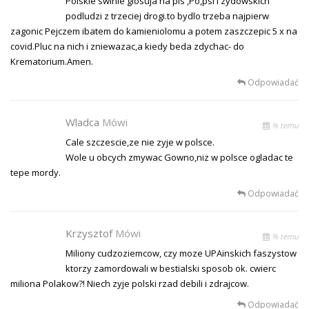
Polskie swinie glosuja na pis ,Po,psl i zydowskich
podludzi z trzeciej drogi.to bydlo trzeba najpierw
zagonic Pejczem ibatem do kamieniolomu a potem zaszczepic 5 x na
covid.Pluc na nich i zniewazac,a kiedy beda zdychac- do
Krematorium.Amen.
Odpowiadać
Wladca
Mówi
% temu
Cale szczescie,ze nie zyje w polsce.
Wole u obcych zmywac Gowno,niz w polsce ogladac te
tepe mordy.
Odpowiadać
Krzysztof
Mówi
% temu
Miliony cudzoziemcow, czy moze UPAinskich faszystow
ktorzy zamordowali w bestialski sposob ok. cwierc
miliona Polakow?! Niech zyje polski rzad debili i zdrajcow.
Odpowiadać