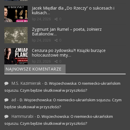
Jacek Międlar dla „Do Rzeczy” o sukcesach i
kulisach…
lip 24, 2026
0
Zygmunt Jan Rumel – poeta, żołnierz
Batalionów…
lip 24, 2026
0
Cenzura po żydowsku?! Książki burzące
holocaustowe mity…
lip 23, 2026
0
NAJNOWSZE KOMENTARZE
M.S. Kazimierak
-
D. Wojciechowska: O niemiecko-ukraińskim
sojuszu. Czym będzie skutkował w przyszłości?
ad
-
D. Wojciechowska: O niemiecko-ukraińskim sojuszu. Czym
będzie skutkował w przyszłości?
Hammurabi
-
D. Wojciechowska: O niemiecko-ukraińskim
sojuszu. Czym będzie skutkował w przyszłości?