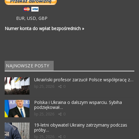
EUR
,
USD
,
GBP
Numer konta do wpłat bezpośrednich »
NAJNOWSZE POSTY
Ukraiński profesor zarzucił Polsce współpracę z…
lip 25, 2026
0
Polska i Ukraina o dalszym wsparciu. Sybiha
podziękował…
lip 25, 2026
0
19-letni obywatel Ukrainy zatrzymany podczas
próby…
lip 25, 2026
0