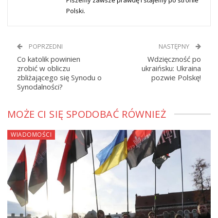
Piszemy zawsze prawdę i stajemy po stronie
Polski.
POPRZEDNI
NASTĘPNY
Co katolik powinien
Wdzięczność po
zrobić w obliczu
ukraińsku: Ukraina
zbliżającego się Synodu o
pozwie Polskę!
Synodalności?
MOŻE CI SIĘ SPODOBAĆ RÓWNIEŻ
WIADOMOŚCI