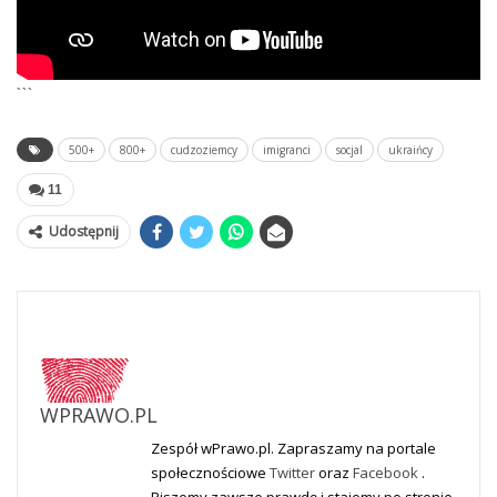
```
500+
800+
cudzoziemcy
imigranci
socjal
ukraińcy
11
Udostępnij
WPRAWO.PL
Zespół wPrawo.pl. Zapraszamy na portale
społecznościowe
Twitter
oraz
Facebook
.