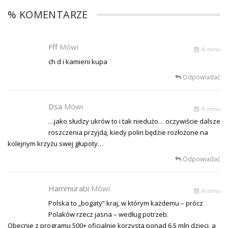
% KOMENTARZE
Fff
Mówi
% temu
ch d i kamieni kupa
Odpowiadać
Dsa
Mówi
% temu
…jako słudzy ukrów to i tak niedużo… oczywiście dalsze
roszczenia przyjdą, kiedy polin będzie rozłożone na
kolejnym krzyżu swej głupoty…
Odpowiadać
Hammurabi
Mówi
% temu
Polska to „bogaty” kraj, w którym każdemu – prócz
Polaków rzecz jasna – według potrzeb.
Obecnie z programu 500+ oficjalnie korzysta ponad 6,5 mln dzieci, a