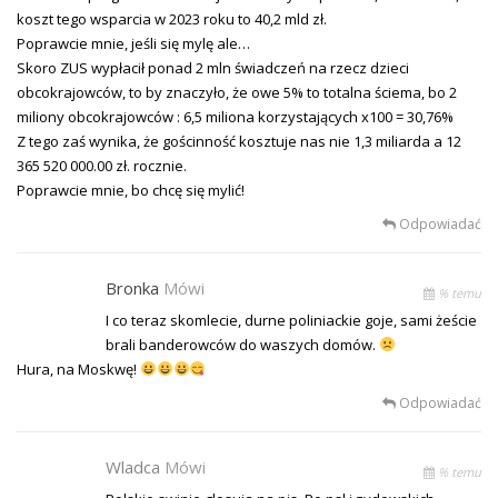
koszt tego wsparcia w 2023 roku to 40,2 mld zł.
Poprawcie mnie, jeśli się mylę ale…
Skoro ZUS wypłacił ponad 2 mln świadczeń na rzecz dzieci
obcokrajowców, to by znaczyło, że owe 5% to totalna ściema, bo 2
miliony obcokrajowców : 6,5 miliona korzystających x100 = 30,76%
Z tego zaś wynika, że gościnność kosztuje nas nie 1,3 miliarda a 12
365 520 000.00 zł. rocznie.
Poprawcie mnie, bo chcę się mylić!
Odpowiadać
Bronka
Mówi
% temu
I co teraz skomlecie, durne poliniackie goje, sami żeście
brali banderowców do waszych domów.
Hura, na Moskwę!
Odpowiadać
Wladca
Mówi
% temu