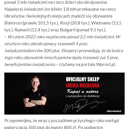
ponad 2 mln świadczeń na rzecz dzieci obcokrajowców.
Najwięcej świadczeń, bo blisko 1,8 mln przekazano na rzecz
Ukraińców. Na kolejnych miejscach znaleźli się obywatele
Białorusi (prawie 101,5 tys.), Rosji (20,8 tys.), Wietnamu (13,5
tys.), Rumunii (12,4 tys.) oraz Bułgarii (ponad 9,5 tys.).
–
W całym 2022 roku wypłacono ponad 3,2 mln świadczeń. W
zeszłym roku obcokrajowcy stanowili 4 proc.
świadczeniobiorców 500 plus. Eksperci przewidują, że do końca
tego roku obywatele innych państw będą stanowić już 5 proc.
beneficjentów świadczenia
– czytamy na portalu Wprost.pl.
Przypomnijmy, że wraz z początkiem przyszłego roku nastąpi
waloryzacja 500 plus do kwoty 800 zł. Po podwyżce