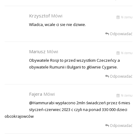
Krzysztof
Mówi
% temu
Wladca, wcale ci sie nie dziwie.
Odpowiadać
Mariusz
Mówi
% temu
Obywatele Rosji to przed wszystkim Czeczeńcy a
obywatele Rumunii i Bułgarii to głównie Cyganie.
Odpowiadać
Fajera
Mówi
% temu
@Hammurabi wypłacono 2mln świadczeń przez 6 mies
styczeń-czerwiec 2023 c czyli na ponad 330 000 dzieci
obcokrajowców
Odpowiadać