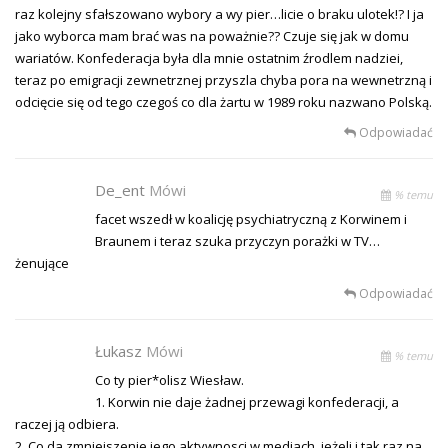
raz kolejny sfałszowano wybory a wy pier…licie o braku ulotek!? I ja
jako wyborca mam brać was na poważnie?? Czuje się jak w domu
wariatów. Konfederacja była dla mnie ostatnim źrodlem nadziei,
teraz po emigracji zewnetrznej przyszla chyba pora na wewnetrzną i
odcięcie się od tego czegoś co dla żartu w 1989 roku nazwano Polską.
Odpowiadać
De_ent
Mówi
% temu
facet wszedł w koalicję psychiatryczną z Korwinem i
Braunem i teraz szuka przyczyn porażki w TV…
żenujące
Odpowiadać
Łukasz
Mówi
% temu
Co ty pier*olisz Wiesław.
1. Korwin nie daje żadnej przewagi konfederacji, a
raczej ją odbiera.
2. Co da zmniejszenie jego aktywnosci w mediach, jeżeli i tak raz na