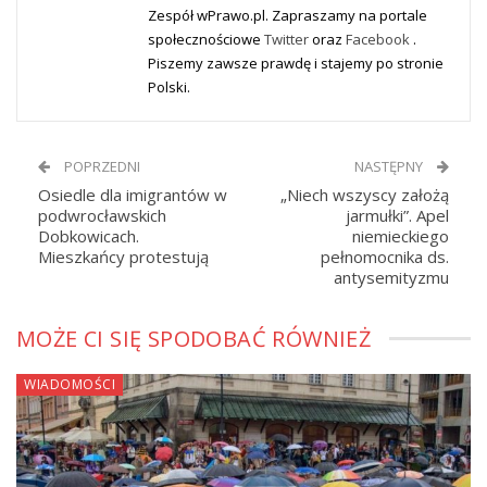
Zespół wPrawo.pl. Zapraszamy na portale
społecznościowe
Twitter
oraz
Facebook
.
Piszemy zawsze prawdę i stajemy po stronie
Polski.
POPRZEDNI
NASTĘPNY
Osiedle dla imigrantów w
„Niech wszyscy założą
podwrocławskich
jarmułki”. Apel
Dobkowicach.
niemieckiego
Mieszkańcy protestują
pełnomocnika ds.
antysemityzmu
MOŻE CI SIĘ SPODOBAĆ RÓWNIEŻ
WIADOMOŚCI