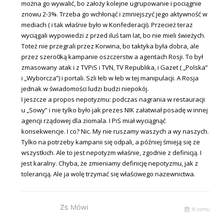
można go wywalić, bo założy kolejne ugrupowanie i pociągnie
znowu 2-3%. Trzeba go wchłonąć i zmniejszyć jego aktywność w
mediach ( i tak właśnie było w Konfederacji). Przecież teraz
wyciągali wypowiedzi z przed iluś tam lat, bo nie mieli świeżych.
Toteż nie przegrali przez Korwina, bo taktyka była dobra, ale
przez szero0ką kampanie oszczerstw a agentach Rosji. To był
zmasowany atak i z TVPiS i TVN, TV Republika, i Gazet ( „Polska”
i „Wyborcza”) i portali. Szli łeb w łeb w tej manipulacji. A Rosja
jednak w świadomości ludzi budzi niepokój.
I jeszcze a propos nepotyzmu: podczas nagrania w restauracji
u „Sowy” i nie tylko było jak prezes NIK załatwiał posadę w innej
agencji rządowej dla ziomala. I PiS miał wyciągnąć
konsekwencje. I co? Nic. My nie ruszamy waszych a wy naszych.
Tylko na potrzeby kampanii się odpali, a później śmieją się ze
wszystkich. Ale to jest nepotyzm właśnie, zgodnie z definicją. I
jest karalny. Chyba, że zmieniamy definicję nepotyzmu, jak z
tolerancją. Ale ja wolę trzymać się właściwego nazewnictwa.
Zs
Mówi
% temu