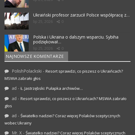
Ukraiński profesor zarzucił Polsce współpracę z…
lip 25, 2026
0
Polska i Ukraina o dalszym wsparciu. Sybiha
podziękował…
lip 25, 2026
0
NAJNOWSZE KOMENTARZE
PolishPolackski
-
Resort sprawdzi, co piszesz o Ukraińcach?
MSWiA zabrało głos
ad
-
Ł. Jastrzębski: Pułapka archiwów…
ad
-
Resort sprawdzi, co piszesz o Ukraińcach? MSWiA zabrało
głos
ad
-
Światełko nadziei? Coraz więcej Polaków sceptycznych
wobec Ukrainy
Mr. X
-
Światełko nadziei? Coraz więcej Polaków sceptycznych