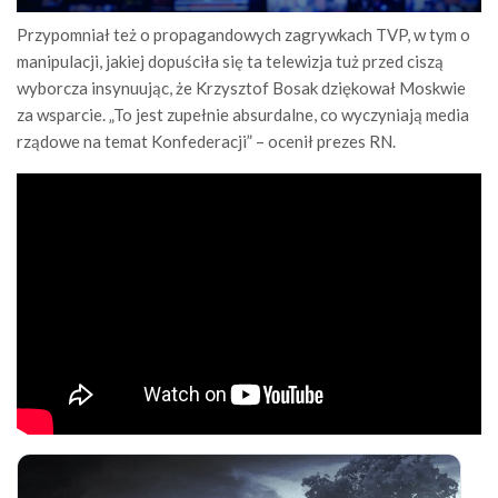
Przypomniał też o propagandowych zagrywkach TVP, w tym o
manipulacji, jakiej dopuściła się ta telewizja tuż przed ciszą
wyborcza insynuując, że Krzysztof Bosak dziękował Moskwie
za wsparcie. „To jest zupełnie absurdalne, co wyczyniają media
rządowe na temat Konfederacji” – ocenił prezes RN.