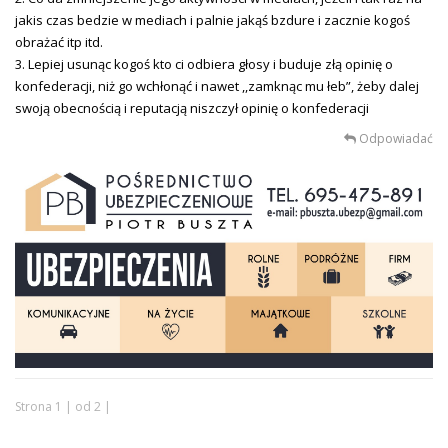
jakis czas bedzie w mediach i palnie jakąś bzdure i zacznie kogoś
obrażać itp itd.
3. Lepiej usunąc kogoś kto ci odbiera głosy i buduje złą opinię o
konfederacji, niż go wchłonąć i nawet ,,zamknąc mu łeb”, żeby dalej
swoją obecnością i reputacją niszczył opinię o konfederacji
Odpowiadać
Strona 1 | od 2 |