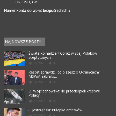
EUR
,
USD
,
GBP
Numer konta do wpłat bezpośrednich »
NAJNOWSZE POSTY
Światełko nadziei? Coraz więcej Polaków
sceptycznych…
lip 30, 2026
0
Resort sprawdzi, co piszesz o Ukraińcach?
MSWiA zabrało…
lip 30, 2026
0
D. Wojciechowska: Ile przecierpieli kresowi
Polacy,…
lip 29, 2026
0
Ł. Jastrzębski: Pułapka archiwów…
lip 29, 2026
0