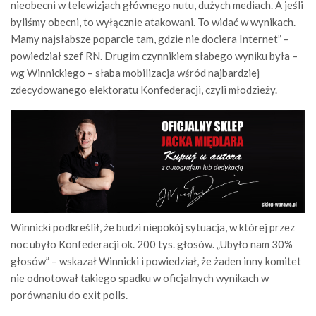
nieobecni w telewizjach głównego nutu, dużych mediach. A jeśli
byliśmy obecni, to wyłącznie atakowani. To widać w wynikach.
Mamy najsłabsze poparcie tam, gdzie nie dociera Internet” –
powiedział szef RN. Drugim czynnikiem słabego wyniku była –
wg Winnickiego – słaba mobilizacja wśród najbardziej
zdecydowanego elektoratu Konfederacji, czyli młodzieży.
Winnicki podkreślił, że budzi niepokój sytuacja, w której przez
noc ubyło Konfederacji ok. 200 tys. głosów. „Ubyło nam 30%
głosów” – wskazał Winnicki i powiedział, że żaden inny komitet
nie odnotował takiego spadku w oficjalnych wynikach w
porównaniu do exit polls.