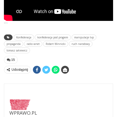
```
Konfederacja
konfederacja pod progiem
manipulacje tvp
propaganda
radio wnet
Robert Winnicki
ruch narodowy
tomasz sakiewicz
15
Udostępnij
WPRAWO.PL