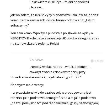
Sakiewicz to ruski Zyd – to oni opanowali
Ukraine…..
Jak wpisalem, ze ruskie Zydy nienawidza Polakow, to jeden z
komputerow kawiarenki dostal bana – odpowiedz: „Tak to
zobaczymy.”
Ten sam komp. Wpolityce.pl dostaje po glowie za wpisy o
NEPOTYZMIE kolejnego szabesgoja ADudy, kolejnego szabes
na stanowisku prezydenta Polski.
Zs
Mówi
% temu
„Nepotyzm (łac. nepos – wnuk, potomek) –
faworyzowanie członków rodziny przy
obsadzaniu stanowisk i przydzielaniu godności.”
Nepotyzm ma 2 strony:
– w przeciwienstwie do szabesgojow propagowana jest
rodzina, jako podstawa demograficzna a to jako podstawa
„naszej pomyslnosci” pod rzadami malej grupy szabesgojow,