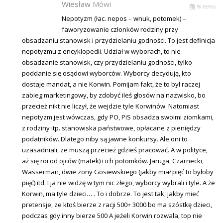
Wiesław
Mówi
% temu
Nepotyzm (łac. nepos – wnuk, potomek) –
faworyzowanie członków rodziny przy
obsadzaniu stanowisk i przydzielaniu godności. To jest definicja
nepotyzmu z encyklopedii. Udział w wyborach, to nie
obsadzanie stanowisk, czy przydzielaniu godności, tylko
poddanie się osądowi wyborców. Wyborcy decydują, kto
dostaje mandat, a nie Korwin. Pomijam fakt, że to był raczej
zabieg marketingowy, by zdobyć ileś głosów na nazwisko, bo
przecież nikt nie liczył, że wejdzie tyle Korwinów. Natomiast
nepotyzm jest wówczas, gdy PO, PiS obsadza swoimi ziomkami,
z rodziny itp. stanowiska państwowe, opłacane z pieniędzy
podatników. Dlatego niby są jawne konkursy. Ale oni to
uzasadniali, ze muszą przecież gdzieś pracować. A w polityce,
aż się roi od ojców (matek) i ich potomków. Jaruga, Czarnecki,
Wasserman, dwie zony Gosiewskiego (jakby miał pięć to byłoby
pięć) itd. I ja nie widzę w tym nic złego, wyborcy wybrali i tyle. A że
Korwin, ma tyle dzieci… . To i dobrze. To jest tak, jakby mieć
pretensje, ze ktoś bierze z racji 500+ 3000 bo ma szóstkę dzieci,
podczas gdy inny bierze 500 A jeżeli Korwin rozwala, top nie