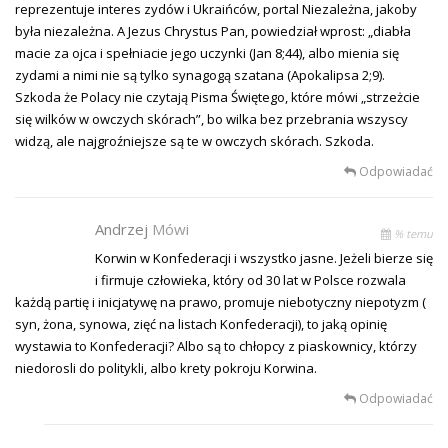
reprezentuje interes zydów i Ukraińców, portal Niezależna, jakoby
była niezależna. A Jezus Chrystus Pan, powiedział wprost: „diabła
macie za ojca i spełniacie jego uczynki (Jan 8;44), albo mienia się
zydami a nimi nie są tylko synagogą szatana (Apokalipsa 2;9).
Szkoda że Polacy nie czytają Pisma Świętego, które mówi „strzeżcie
się wilków w owczych skórach”, bo wilka bez przebrania wszyscy
widzą, ale najgroźniejsze są te w owczych skórach. Szkoda.
Odpowiadać
Andrzej
Mówi
% temu
Korwin w Konfederacji i wszystko jasne. Jeżeli bierze się
i firmuje człowieka, który od 30 lat w Polsce rozwala
każdą partię i inicjatywę na prawo, promuje niebotyczny niepotyzm (
syn, żona, synowa, zięć na listach Konfederacji), to jaką opinię
wystawia to Konfederacji? Albo są to chłopcy z piaskownicy, którzy
niedorosli do politykli, albo krety pokroju Korwina.
Odpowiadać