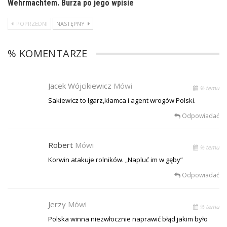
Wehrmachtem. Burza po jego wpisie
POPRZEDNI
NASTĘPNY
% KOMENTARZE
Jacek Wójcikiewicz
Mówi
% temu
Sakiewicz to łgarz,kłamca i agent wrogów Polski.
Odpowiadać
Robert
Mówi
% temu
Korwin atakuje rolników. „Napluć im w gęby”
Odpowiadać
Jerzy
Mówi
% temu
Polska winna niezwłocznie naprawić błąd jakim było