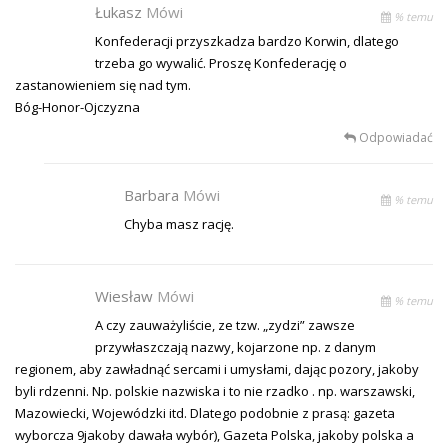
Łukasz
Mówi
% temu
Konfederacji przyszkadza bardzo Korwin, dlatego
trzeba go wywalić. Proszę Konfederację o
zastanowieniem się nad tym.
Bóg-Honor-Ojczyzna
Odpowiadać
Barbara
Mówi
% temu
Chyba masz rację.
Wiesław
Mówi
% temu
A czy zauważyliście, ze tzw. „zydzi” zawsze
przywłaszczają nazwy, kojarzone np. z danym
regionem, aby zawładnąć sercami i umysłami, dając pozory, jakoby
byli rdzenni. Np. polskie nazwiska i to nie rzadko . np. warszawski,
Mazowiecki, Wojewódzki itd. Dlatego podobnie z prasą: gazeta
wyborcza 9jakoby dawała wybór), Gazeta Polska, jakoby polska a