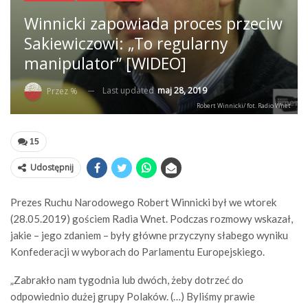
Winnicki zapowiada proces przeciw
Sakiewiczowi: „To regularny
manipulator” [WIDEO]
Last updated
maj 28, 2019
Przez %
Robert Winnicki/ fot. Radio Wnet
15
Udostępnij
Prezes Ruchu Narodowego Robert Winnicki był we wtorek
(28.05.2019) gościem Radia Wnet. Podczas rozmowy wskazał,
jakie – jego zdaniem – były główne przyczyny słabego wyniku
Konfederacji w wyborach do Parlamentu Europejskiego.
„Zabrakło nam tygodnia lub dwóch, żeby dotrzeć do
odpowiednio dużej grupy Polaków. (…) Byliśmy prawie