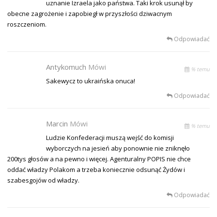
uznanie Izraela jako państwa. Taki krok usunął by
obecne zagrożenie i zapobiegł w przyszłości dziwacnym
roszczeniom.
Odpowiadać
Antykomuch
Mówi
% temu
Sakewycz to ukraińska onuca!
Odpowiadać
Marcin
Mówi
% temu
Ludzie Konfederacji muszą wejść do komisji
wyborczych na jesień aby ponownie nie zniknęło
200tys głosów a na pewno i więcej. Agenturalny POPIS nie chce
oddać władzy Polakom a trzeba koniecznie odsunąć Żydów i
szabesgojów od władzy.
Odpowiadać