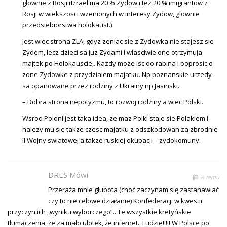
glownie z Rosji (Izrael ma 20 % Zydow i tez 20 % imigrantow z
Rosji w wiekszosci wzenionych w interesy Zydow, glownie
przedsiebiorstwa holokaust.)
Jest wiec strona ZLA, gdyz zeniac sie z Zydowka nie stajesz sie
Zydem, lecz dzieci sa juz Zydami i wlasciwie one otrzymuja
majtek po Holokauscie,. Kazdy moze isc do rabina i poprosic o
zone Zydowke z przydzialem majatku. Np poznanskie urzedy
sa opanowane przez rodziny z Ukrainy np Jasinski.
– Dobra strona nepotyzmu, to rozwoj rodziny a wiec Polski.
Wsrod Poloni jest taka idea, ze maz Polki staje sie Polakiem i
nalezy mu sie takze czesc majatku z odszkodowan za zbrodnie
II Wojny swiatowej a takze ruskiej okupacji – zydokomuny.
DRES
Mówi
% temu
Przeraża mnie głupota (choć zaczynam się zastanawiać
czy to nie celowe działanie) Konfederacji w kwestii
przyczyn ich „wyniku wyborczego”.. Te wszystkie kretyńskie
tłumaczenia, że za mało ulotek, że internet.. Ludzie!!!!! W Polsce po